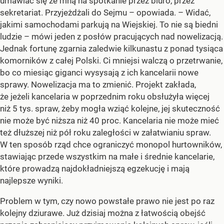
umawiać się ze mną na spotkanie przez biuro, przez
sekretariat. Przyjeżdżali do Sejmu – opowiada. – Widać,
jakimi samochodami parkują na Wiejskiej. To nie są biedni
ludzie – mówi jeden z posłów pracujących nad nowelizacją.
Jednak fortunę zgarnia zaledwie kilkunastu z ponad tysiąca
komorników z całej Polski. Ci mniejsi walczą o przetrwanie,
bo co miesiąc giganci wysysają z ich kancelarii nowe
sprawy. Nowelizacja ma to zmienić. Projekt zakłada,
że jeżeli kancelaria w poprzednim roku obsłużyła więcej
niż 5 tys. spraw, żeby mogła wziąć kolejne, jej skuteczność
nie może być niższa niż 40 proc. Kancelaria nie może mieć
też dłuższej niż pół roku zaległości w załatwianiu spraw.
W ten sposób rząd chce ograniczyć monopol hurtowników,
stawiając przede wszystkim na małe i średnie kancelarie,
które prowadzą najdokładniejszą egzekucję i mają
najlepsze wyniki.
Problem w tym, czy nowo powstałe prawo nie jest po raz
kolejny dziurawe. Już dzisiaj można z łatwością obejść