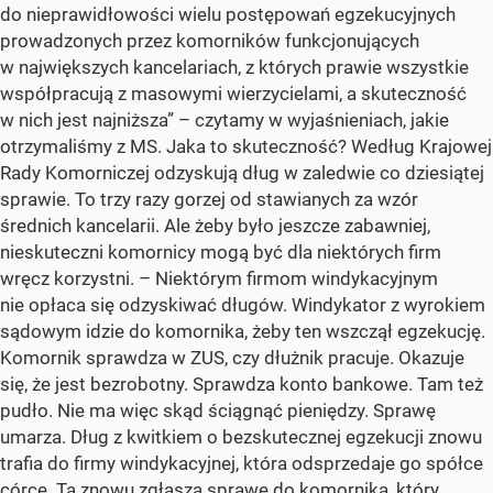
do nieprawidłowości wielu postępowań egzekucyjnych
prowadzonych przez komorników funkcjonujących
w największych kancelariach, z których prawie wszystkie
współpracują z masowymi wierzycielami, a skuteczność
w nich jest najniższa” – czytamy w wyjaśnieniach, jakie
otrzymaliśmy z MS. Jaka to skuteczność? Według Krajowej
Rady Komorniczej odzyskują dług w zaledwie co dziesiątej
sprawie. To trzy razy gorzej od stawianych za wzór
średnich kancelarii. Ale żeby było jeszcze zabawniej,
nieskuteczni komornicy mogą być dla niektórych firm
wręcz korzystni. – Niektórym firmom windykacyjnym
nie opłaca się odzyskiwać długów. Windykator z wyrokiem
sądowym idzie do komornika, żeby ten wszczął egzekucję.
Komornik sprawdza w ZUS, czy dłużnik pracuje. Okazuje
się, że jest bezrobotny. Sprawdza konto bankowe. Tam też
pudło. Nie ma więc skąd ściągnąć pieniędzy. Sprawę
umarza. Dług z kwitkiem o bezskutecznej egzekucji znowu
trafia do firmy windykacyjnej, która odsprzedaje go spółce
córce. Ta znowu zgłasza sprawę do komornika, który