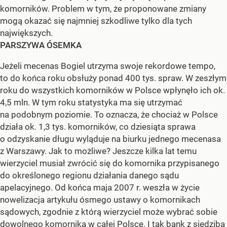
komorników. Problem w tym, że proponowane zmiany
mogą okazać się najmniej szkodliwe tylko dla tych
największych.
PARSZYWA ÓSEMKA
Jeżeli mecenas Bogiel utrzyma swoje rekordowe tempo,
to do końca roku obsłuży ponad 400 tys. spraw. W zeszłym
roku do wszystkich komorników w Polsce wpłynęło ich ok.
4,5 mln. W tym roku statystyka ma się utrzymać
na podobnym poziomie. To oznacza, że chociaż w Polsce
działa ok. 1,3 tys. komorników, co dziesiąta sprawa
o odzyskanie długu wyląduje na biurku jednego mecenasa
z Warszawy. Jak to możliwe? Jeszcze kilka lat temu
wierzyciel musiał zwrócić się do komornika przypisanego
do określonego regionu działania danego sądu
apelacyjnego. Od końca maja 2007 r. weszła w życie
nowelizacja artykułu ósmego ustawy o komornikach
sądowych, zgodnie z którą wierzyciel może wybrać sobie
dowolnego komornika w całej Polsce. I tak bank z siedzibą