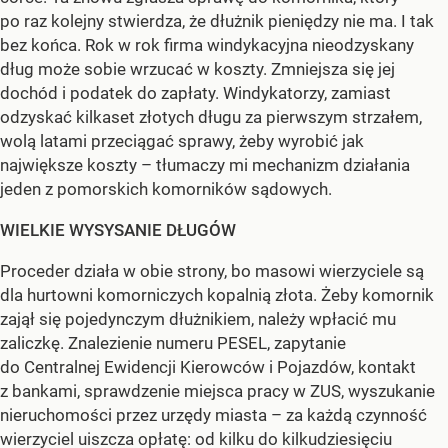
po raz kolejny stwierdza, że dłużnik pieniędzy nie ma. I tak
bez końca. Rok w rok firma windykacyjna nieodzyskany
dług może sobie wrzucać w koszty. Zmniejsza się jej
dochód i podatek do zapłaty. Windykatorzy, zamiast
odzyskać kilkaset złotych długu za pierwszym strzałem,
wolą latami przeciągać sprawy, żeby wyrobić jak
największe koszty – tłumaczy mi mechanizm działania
jeden z pomorskich komorników sądowych.
WIELKIE WYSYSANIE DŁUGÓW
Proceder działa w obie strony, bo masowi wierzyciele są
dla hurtowni komorniczych kopalnią złota. Żeby komornik
zajął się pojedynczym dłużnikiem, należy wpłacić mu
zaliczkę. Znalezienie numeru PESEL, zapytanie
do Centralnej Ewidencji Kierowców i Pojazdów, kontakt
z bankami, sprawdzenie miejsca pracy w ZUS, wyszukanie
nieruchomości przez urzędy miasta – za każdą czynność
wierzyciel uiszcza opłatę: od kilku do kilkudziesięciu