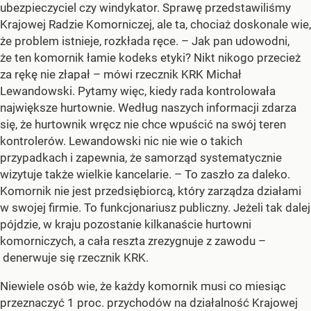
ubezpieczyciel czy windykator. Sprawę przedstawiliśmy
Krajowej Radzie Komorniczej, ale ta, chociaż doskonale wie,
że problem istnieje, rozkłada ręce. – Jak pan udowodni,
że ten komornik łamie kodeks etyki? Nikt nikogo przecież
za rękę nie złapał – mówi rzecznik KRK Michał
Lewandowski. Pytamy więc, kiedy rada kontrolowała
największe hurtownie. Według naszych informacji zdarza
się, że hurtownik wręcz nie chce wpuścić na swój teren
kontrolerów. Lewandowski nic nie wie o takich
przypadkach i zapewnia, że samorząd systematycznie
wizytuje także wielkie kancelarie. – To zaszło za daleko.
Komornik nie jest przedsiębiorcą, który zarządza działami
w swojej firmie. To funkcjonariusz publiczny. Jeżeli tak dalej
pójdzie, w kraju pozostanie kilkanaście hurtowni
komorniczych, a cała reszta zrezygnuje z zawodu –
denerwuje się rzecznik KRK.
Niewiele osób wie, że każdy komornik musi co miesiąc
przeznaczyć 1 proc. przychodów na działalność Krajowej