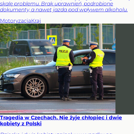
skalę problemu. Brak uprawnień, podrobione
dokumenty, a nawet jazda pod wpływem alkoholu.
Motoryzacja
Kraj
Tragedia w Czechach. Nie żyje chłopiec i dwie
kobiety z Polski