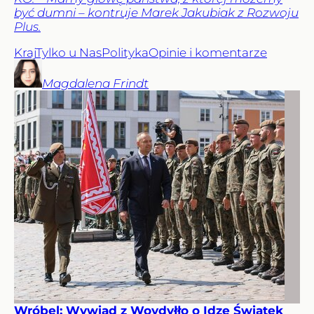
być dumni – kontruje Marek Jakubiak z Rozwoju
Plus.
Kraj
Tylko u Nas
Polityka
Opinie i komentarze
Magdalena
Frindt
Wróbel: Wywiad z Woydyłło o Idze Świątek