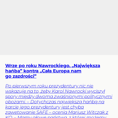
Wrze po roku Nawrockiego. „Największa
hańba” kontra „Cała Europa nam
go zazdrości”
Po pierwszym roku prezydentury nic nie
wskazuje na to, żeby Karol Nawrocki wyciszył
spory między dwoma zwaśnionymi politycznymi
obozami. – Dotychczas największą hańbą na
karcie jego prezydentury jest chyba
zawetowanie SAFE – ocenia Mariusz Witczak z
KO. – Mamy głowę państwa, z której możemy