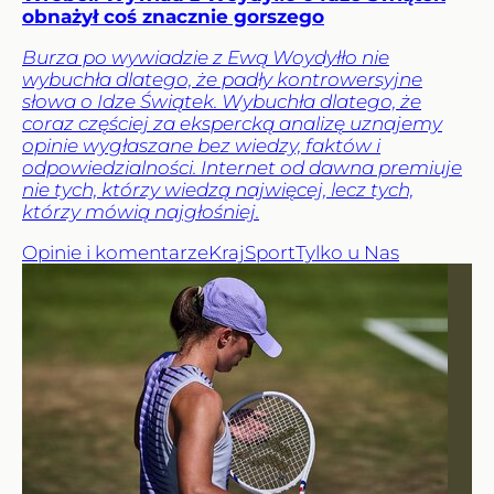
obnażył coś znacznie gorszego
Burza po wywiadzie z Ewą Woydyłło nie
wybuchła dlatego, że padły kontrowersyjne
słowa o Idze Świątek. Wybuchła dlatego, że
coraz częściej za ekspercką analizę uznajemy
opinie wygłaszane bez wiedzy, faktów i
odpowiedzialności. Internet od dawna premiuje
nie tych, którzy wiedzą najwięcej, lecz tych,
którzy mówią najgłośniej.
Opinie i komentarze
Kraj
Sport
Tylko u Nas