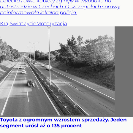
Dziecko i dwie kobiety zginęły w wypadku na
autostradzie w Czechach. O szczegółach sprawy
poinformowała lokalna policja.
Kraj
Świat
Życie
Motoryzacja
Toyota z ogromnym wzrostem sprzedaży. Jeden
segment urósł aż o 135 procent