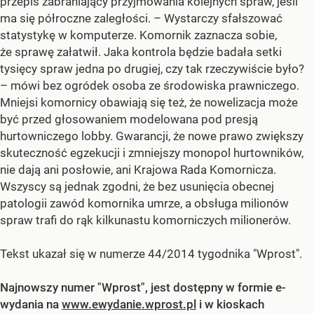
przepis zabraniający przyjmowania kolejnych spraw, jeśli
ma się półroczne zaległości. – Wystarczy sfałszować
statystykę w komputerze. Komornik zaznacza sobie,
że sprawę załatwił. Jaka kontrola będzie badała setki
tysięcy spraw jedna po drugiej, czy tak rzeczywiście było?
– mówi bez ogródek osoba ze środowiska prawniczego.
Mniejsi komornicy obawiają się też, że nowelizacja może
być przed głosowaniem modelowana pod presją
hurtowniczego lobby. Gwarancji, że nowe prawo zwiększy
skuteczność egzekucji i zmniejszy monopol hurtowników,
nie dają ani posłowie, ani Krajowa Rada Komornicza.
Wszyscy są jednak zgodni, że bez usunięcia obecnej
patologii zawód komornika umrze, a obsługa milionów
spraw trafi do rąk kilkunastu komorniczych milionerów.
Tekst ukazał się w numerze 44/2014 tygodnika "Wprost".
Najnowszy numer "Wprost", jest dostępny w formie e-
wydania na
www.ewydanie.wprost.pl
i w kioskach