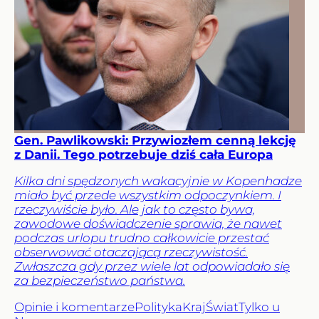
Gen. Pawlikowski: Przywiozłem cenną lekcję
z Danii. Tego potrzebuje dziś cała Europa
Kilka dni spędzonych wakacyjnie w Kopenhadze
miało być przede wszystkim odpoczynkiem. I
rzeczywiście było. Ale jak to często bywa,
zawodowe doświadczenie sprawia, że nawet
podczas urlopu trudno całkowicie przestać
obserwować otaczającą rzeczywistość.
Zwłaszcza gdy przez wiele lat odpowiadało się
za bezpieczeństwo państwa.
Opinie i komentarze
Polityka
Kraj
Świat
Tylko u