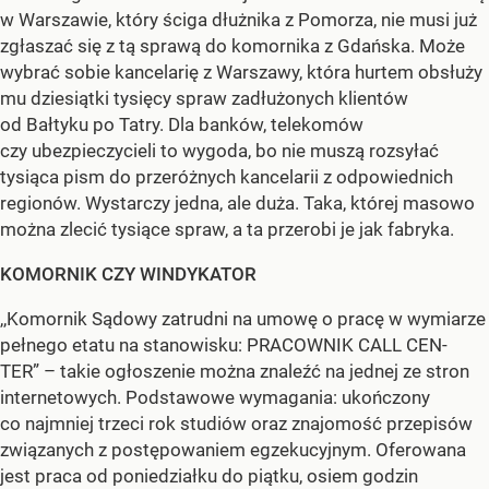
w Warszawie, który ściga dłużnika z Pomorza, nie musi już
zgłaszać się z tą sprawą do komornika z Gdańska. Może
wybrać sobie kancelarię z Warszawy, która hurtem obsłuży
mu dziesiątki tysięcy spraw zadłużonych klientów
od Bałtyku po Tatry. Dla banków, telekomów
czy ubezpieczycieli to wygoda, bo nie muszą rozsyłać
tysiąca pism do przeróżnych kancelarii z odpowiednich
regionów. Wystarczy jedna, ale duża. Taka, której masowo
można zlecić tysiące spraw, a ta przerobi je jak fabryka.
KOMORNIK CZY WINDYKATOR
,,Komornik Sądowy zatrudni na umowę o pracę w wymiarze
pełnego etatu na stanowisku: PRACOWNIK CALL CEN-
TER” – takie ogłoszenie można znaleźć na jednej ze stron
internetowych. Podstawowe wymagania: ukończony
co najmniej trzeci rok studiów oraz znajomość przepisów
związanych z postępowaniem egzekucyjnym. Oferowana
jest praca od poniedziałku do piątku, osiem godzin