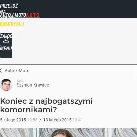
PRZEJDŹ
NA
AUTO / MOTO
STRONĘ
GŁÓWNĄ
UBSKRYBUJ
WPROST.PL
ZALOGUJ
MENU
Auto / Moto
Autor:
Szymon Krawiec
Koniec z najbogatszymi
komornikami?
5
lutego
2015
19:56
/
13
lutego
2015
13:41