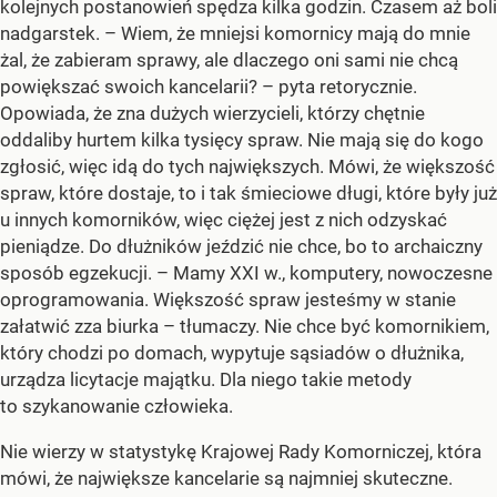
kolejnych postanowień spędza kilka godzin. Czasem aż boli
nadgarstek. – Wiem, że mniejsi komornicy mają do mnie
żal, że zabieram sprawy, ale dlaczego oni sami nie chcą
powiększać swoich kancelarii? – pyta retorycznie.
Opowiada, że zna dużych wierzycieli, którzy chętnie
oddaliby hurtem kilka tysięcy spraw. Nie mają się do kogo
zgłosić, więc idą do tych największych. Mówi, że większość
spraw, które dostaje, to i tak śmieciowe długi, które były już
u innych komorników, więc ciężej jest z nich odzyskać
pieniądze. Do dłużników jeździć nie chce, bo to archaiczny
sposób egzekucji. – Mamy XXI w., komputery, nowoczesne
oprogramowania. Większość spraw jesteśmy w stanie
załatwić zza biurka – tłumaczy. Nie chce być komornikiem,
który chodzi po domach, wypytuje sąsiadów o dłużnika,
urządza licytacje majątku. Dla niego takie metody
to szykanowanie człowieka.
Nie wierzy w statystykę Krajowej Rady Komorniczej, która
mówi, że największe kancelarie są najmniej skuteczne.