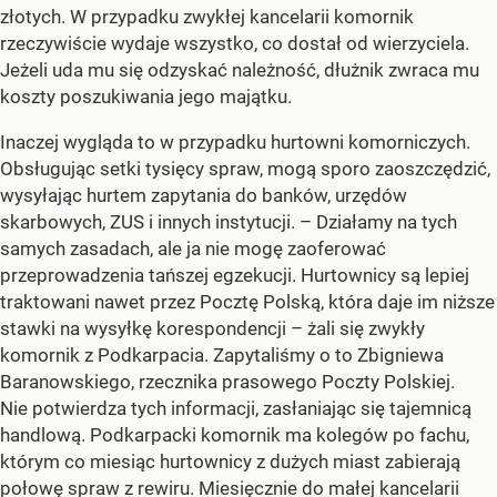
złotych. W przypadku zwykłej kancelarii komornik
rzeczywiście wydaje wszystko, co dostał od wierzyciela.
Jeżeli uda mu się odzyskać należność, dłużnik zwraca mu
koszty poszukiwania jego majątku.
Inaczej wygląda to w przypadku hurtowni komorniczych.
Obsługując setki tysięcy spraw, mogą sporo zaoszczędzić,
wysyłając hurtem zapytania do banków, urzędów
skarbowych, ZUS i innych instytucji. – Działamy na tych
samych zasadach, ale ja nie mogę zaoferować
przeprowadzenia tańszej egzekucji. Hurtownicy są lepiej
traktowani nawet przez Pocztę Polską, która daje im niższe
stawki na wysyłkę korespondencji – żali się zwykły
komornik z Podkarpacia. Zapytaliśmy o to Zbigniewa
Baranowskiego, rzecznika prasowego Poczty Polskiej.
Nie potwierdza tych informacji, zasłaniając się tajemnicą
handlową. Podkarpacki komornik ma kolegów po fachu,
którym co miesiąc hurtownicy z dużych miast zabierają
połowę spraw z rewiru. Miesięcznie do małej kancelarii