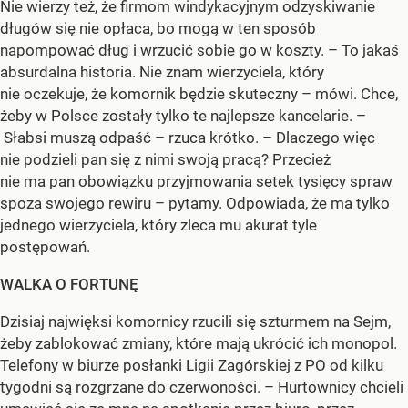
Nie wierzy też, że firmom windykacyjnym odzyskiwanie
długów się nie opłaca, bo mogą w ten sposób
napompować dług i wrzucić sobie go w koszty. – To jakaś
absurdalna historia. Nie znam wierzyciela, który
nie oczekuje, że komornik będzie skuteczny – mówi. Chce,
żeby w Polsce zostały tylko te najlepsze kancelarie. –
Słabsi muszą odpaść – rzuca krótko. – Dlaczego więc
nie podzieli pan się z nimi swoją pracą? Przecież
nie ma pan obowiązku przyjmowania setek tysięcy spraw
spoza swojego rewiru – pytamy. Odpowiada, że ma tylko
jednego wierzyciela, który zleca mu akurat tyle
postępowań.
WALKA O FORTUNĘ
Dzisiaj najwięksi komornicy rzucili się szturmem na Sejm,
żeby zablokować zmiany, które mają ukrócić ich monopol.
Telefony w biurze posłanki Ligii Zagórskiej z PO od kilku
tygodni są rozgrzane do czerwoności. – Hurtownicy chcieli