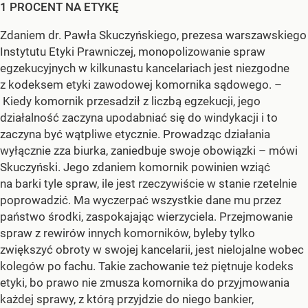
1 PROCENT NA ETYKĘ
Zdaniem dr. Pawła Skuczyńskiego, prezesa warszawskiego
Instytutu Etyki Prawniczej, monopolizowanie spraw
egzekucyjnych w kilkunastu kancelariach jest niezgodne
z kodeksem etyki zawodowej komornika sądowego. –
Kiedy komornik przesadził z liczbą egzekucji, jego
działalność zaczyna upodabniać się do windykacji i to
zaczyna być wątpliwe etycznie. Prowadząc działania
wyłącznie zza biurka, zaniedbuje swoje obowiązki – mówi
Skuczyński. Jego zdaniem komornik powinien wziąć
na barki tyle spraw, ile jest rzeczywiście w stanie rzetelnie
poprowadzić. Ma wyczerpać wszystkie dane mu przez
państwo środki, zaspokajając wierzyciela. Przejmowanie
spraw z rewirów innych komorników, byleby tylko
zwiększyć obroty w swojej kancelarii, jest nielojalne wobec
kolegów po fachu. Takie zachowanie też piętnuje kodeks
etyki, bo prawo nie zmusza komornika do przyjmowania
każdej sprawy, z którą przyjdzie do niego bankier,