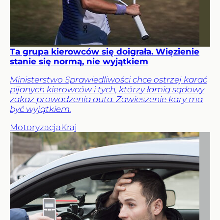
Ta grupa kierowców się doigrała. Więzienie
stanie się normą, nie wyjątkiem
Ministerstwo Sprawiedliwości chce ostrzej karać
pijanych kierowców i tych, którzy łamią sądowy
zakaz prowadzenia auta. Zawieszenie kary ma
być wyjątkiem.
Motoryzacja
Kraj