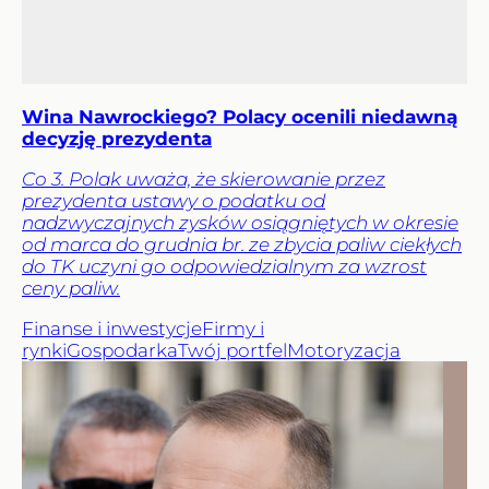
Wina Nawrockiego? Polacy ocenili niedawną
decyzję prezydenta
Co 3. Polak uważa, że skierowanie przez
prezydenta ustawy o podatku od
nadzwyczajnych zysków osiągniętych w okresie
od marca do grudnia br. ze zbycia paliw ciekłych
do TK uczyni go odpowiedzialnym za wzrost
ceny paliw.
Finanse i inwestycje
Firmy i
rynki
Gospodarka
Twój portfel
Motoryzacja