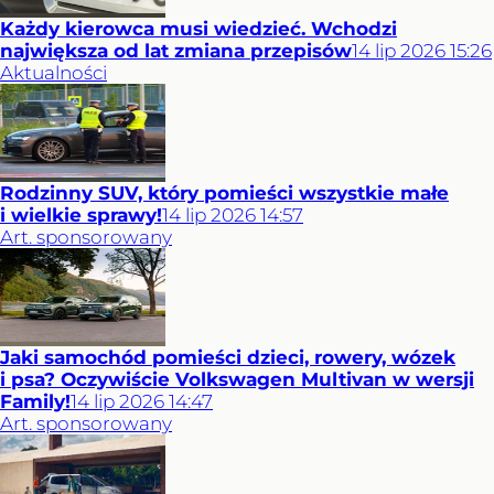
Każdy kierowca musi wiedzieć. Wchodzi
największa od lat zmiana przepisów
14
lip
2026
15:26
Aktualności
Rodzinny SUV, który pomieści wszystkie małe
i wielkie sprawy!
14
lip
2026
14:57
Art. sponsorowany
Jaki samochód pomieści dzieci, rowery, wózek
i psa? Oczywiście Volkswagen Multivan w wersji
Family!
14
lip
2026
14:47
Art. sponsorowany