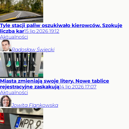
Tyle stacji paliw oszukiwało kierowców. Szokuje
liczba kar
15
lip
2026
19:12
Aktualności
Radosław
Święcki
Miasta zmieniają swoje litery. Nowe tablice
rejestracyjne zaskakują
14
lip
2026
17:07
Aktualności
Jowita
Flankowska