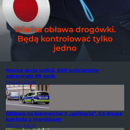
Wielka obława drogówki.
Będą kontrolować tylko
jedno
Mocna akcja policji. 600 policjantów
zatrzymało 89 osób
Motoryzacja
Obława na kierowców z „aplikacją”. Co druga
kontrola z mandatem
Motoryzacja