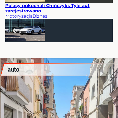
Polacy pokochali Chińczyki. Tyle aut
zarejestrowano
Motoryzacja
Biznes
auto