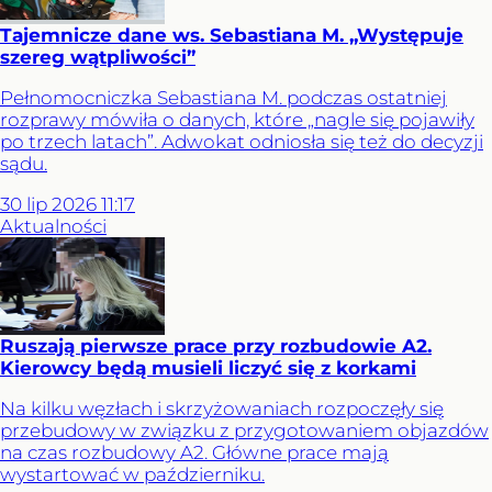
Tajemnicze dane ws. Sebastiana M. „Występuje
szereg wątpliwości”
Pełnomocniczka Sebastiana M. podczas ostatniej
rozprawy mówiła o danych, które „nagle się pojawiły
po trzech latach”. Adwokat odniosła się też do decyzji
sądu.
30
lip
2026
11:17
Aktualności
Ruszają pierwsze prace przy rozbudowie A2.
Kierowcy będą musieli liczyć się z korkami
Na kilku węzłach i skrzyżowaniach rozpoczęły się
przebudowy w związku z przygotowaniem objazdów
na czas rozbudowy A2. Główne prace mają
wystartować w październiku.