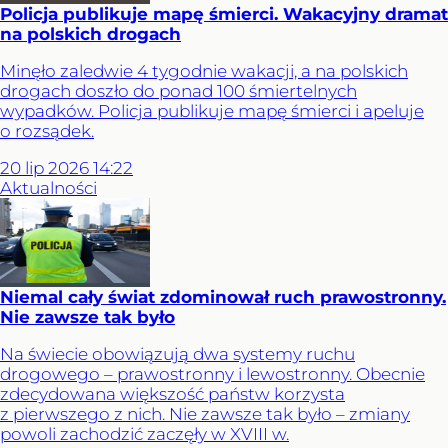
Policja publikuje mapę śmierci. Wakacyjny dramat
na polskich drogach
Minęło zaledwie 4 tygodnie wakacji, a na polskich
drogach doszło do ponad 100 śmiertelnych
wypadków. Policja publikuje mapę śmierci i apeluje
o rozsądek.
20
lip
2026
14:22
Aktualności
Niemal cały świat zdominował ruch prawostronny.
Nie zawsze tak było
Na świecie obowiązują dwa systemy ruchu
drogowego – prawostronny i lewostronny. Obecnie
zdecydowana większość państw korzysta
z pierwszego z nich. Nie zawsze tak było – zmiany
powoli zachodzić zaczęły w XVIII w.