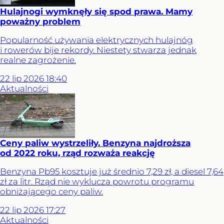
Hulajnogi wymknęły się spod prawa. Mamy
poważny problem
Popularność używania elektrycznych hulajnóg
i rowerów bije rekordy. Niestety stwarza jednak
realne zagrożenie.
22
lip
2026
18:40
Aktualności
Ceny paliw wystrzeliły. Benzyna najdroższa
od 2022 roku, rząd rozważa reakcję
Benzyna Pb95 kosztuje już średnio 7,29 zł, a diesel 7,64
zł za litr. Rząd nie wyklucza powrotu programu
obniżającego ceny paliw.
22
lip
2026
17:27
Aktualności