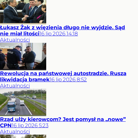
Łukasz Żak z więzienia długo nie wyjdzie. Sąd
nie miał litości
16
lip
2026
14:18
Aktualności
Rewolucja na państwowej autostradzie. Rusza
likwidacja bramek
16
lip
2026
8:52
Aktualności
Rząd ulży kierowcom? Jest pomysł na „nowe”
CPN
16
lip
2026
5:23
Aktualności