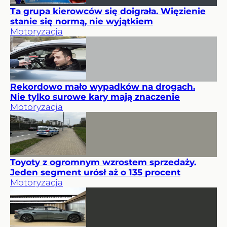
Ta grupa kierowców się doigrała. Więzienie
stanie się normą, nie wyjątkiem
Motoryzacja
Rekordowo mało wypadków na drogach.
Nie tylko surowe kary mają znaczenie
Motoryzacja
Toyoty z ogromnym wzrostem sprzedaży.
Jeden segment urósł aż o 135 procent
Motoryzacja