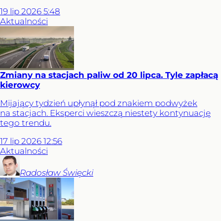
19
lip
2026
5:48
Aktualności
Zmiany na stacjach paliw od 20 lipca. Tyle zapłacą
kierowcy
Mijający tydzień upłynął pod znakiem podwyżek
na stacjach. Eksperci wieszczą niestety kontynuację
tego trendu.
17
lip
2026
12:56
Aktualności
Radosław
Święcki