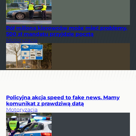
Pół miliona kierowców może mieć problemy.
500 zł mandatu przyjdzie pocztą
Motoryzacja
Policyjna akcja speed to fake news. Mamy
komunikat z prawdziwą datą
Motoryzacja