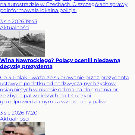
na autostradzie w Czechach. O szczegółach sprawy
poinformowała lokalna policja.
3
sie
2026
19:43
Aktualności
Wina Nawrockiego? Polacy ocenili niedawną
decyzję prezydenta
Co 3. Polak uważa, że skierowanie przez prezydenta
ustawy o podatku od nadzwyczajnych zysków
osiągniętych w okresie od marca do grudnia br.
ze zbycia paliw ciekłych do TK uczyni
go odpowiedzialnym za wzrost ceny paliw.
3
sie
2026
17:20
Aktualności