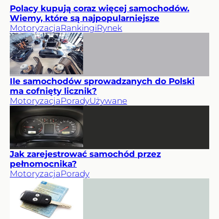
Polacy kupują coraz więcej samochodów.
Wiemy, które są najpopularniejsze
Motoryzacja
Rankingi
Rynek
Ile samochodów sprowadzanych do Polski
ma cofnięty licznik?
Motoryzacja
Porady
Używane
Jak zarejestrować samochód przez
pełnomocnika?
Motoryzacja
Porady