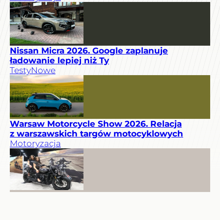
Nissan Micra 2026. Google zaplanuje
ładowanie lepiej niż Ty
Testy
Nowe
Warsaw Motorcycle Show 2026. Relacja
z warszawskich targów motocyklowych
Motoryzacja