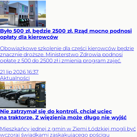
Było 500 zł, będzie 2500 zł. Rząd mocno podnosi
opłaty dla kierowców
Obowiązkowe szkolenie dla części kierowców będzie
znacznie droższe. Ministerstwo Zdrowia podnosi
opłatę z 500 do 2500 zł i zmienia program zajęć.
21
lip
2026
16:37
Aktualności
Nie zatrzymał się do kontroli, chciał uciec
na traktorze. Z więzienia może długo nie wyjść
Mieszkańcy jednej z gmin w Ziemi Łódzkiej mogli być
wczoraj świadkami zaskakującego pościgu