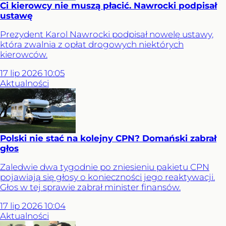
Ci kierowcy nie muszą płacić. Nawrocki podpisał
ustawę
Prezydent Karol Nawrocki podpisał nowelę ustawy,
która zwalnia z opłat drogowych niektórych
kierowców.
17
lip
2026
10:05
Aktualności
Polski nie stać na kolejny CPN? Domański zabrał
głos
Zaledwie dwa tygodnie po zniesieniu pakietu CPN
pojawiają się głosy o konieczności jego reaktywacji.
Głos w tej sprawie zabrał minister finansów.
17
lip
2026
10:04
Aktualności