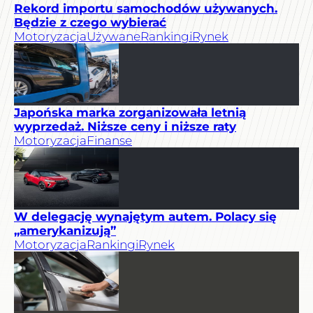
Rekord importu samochodów używanych.
Będzie z czego wybierać
Motoryzacja
Używane
Rankingi
Rynek
Japońska marka zorganizowała letnią
wyprzedaż. Niższe ceny i niższe raty
Motoryzacja
Finanse
W delegację wynajętym autem. Polacy się
„amerykanizują”
Motoryzacja
Rankingi
Rynek