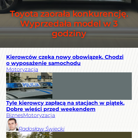
Toyota zaorała konkurencję.
Wyprzedała model w 3
godziny
Kierowców czeka nowy obowiązek. Chodzi
o wyposażenie samochodu
Motoryzacja
Tyle kierowcy zapłacą na stacjach w piątek.
Dobre wieści przed weekendem
Biznes
Motoryzacja
Radosław
Święcki