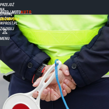
PRZEJDŹ
NA
AUTO / MOTO
STRONĘ
GŁÓWNĄ
UBSKRYBUJ
WPROST.PL
ZALOGUJ
MENU