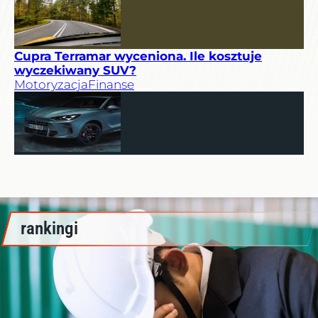
Cupra Terramar wyceniona. Ile kosztuje
wyczekiwany SUV?
Motoryzacja
Finanse
rankingi