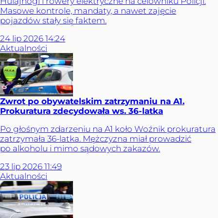
Hulajnogi i rowery elektryczne na celowniku Policji.
Masowe kontrole, mandaty, a nawet zajęcie
pojazdów stały się faktem.
24
lip
2026
14:24
Aktualności
Zwrot po obywatelskim zatrzymaniu na A1.
Prokuratura zdecydowała ws. 36-latka
Po głośnym zdarzeniu na A1 koło Woźnik prokuratura
zatrzymała 36-latka. Mężczyzna miał prowadzić
po alkoholu i mimo sądowych zakazów.
23
lip
2026
11:49
Aktualności