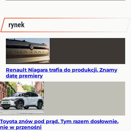
rynek
Renault Niagara trafia do produkcji. Znamy
datę premiery
Toyota znów pod prąd. Tym razem dosłownie,
nie w przenośni