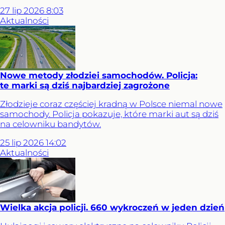
27
lip
2026
8:03
Aktualności
Nowe metody złodziei samochodów. Policja:
te marki są dziś najbardziej zagrożone
Złodzieje coraz częściej kradną w Polsce niemal nowe
samochody. Policja pokazuje, które marki aut są dziś
na celowniku bandytów.
25
lip
2026
14:02
Aktualności
Wielka akcja policji. 660 wykroczeń w jeden dzień