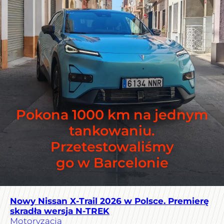
Pokona 1000 km na jednym
tankowaniu.
Przetestowaliśmy
go w Barcelonie
Nowy Nissan X-Trail 2026 w Polsce. Premierę
skradła wersja N-TREK
Motoryzacja