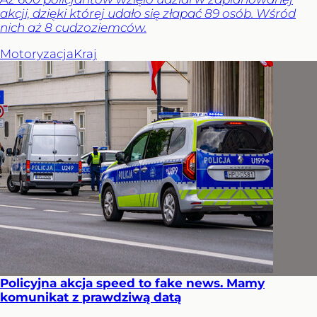
akcji, dzięki której udało się złapać 89 osób. Wśród
nich aż 8 cudzoziemców.
Motoryzacja
Kraj
Policyjna akcja speed to fake news. Mamy
komunikat z prawdziwą datą