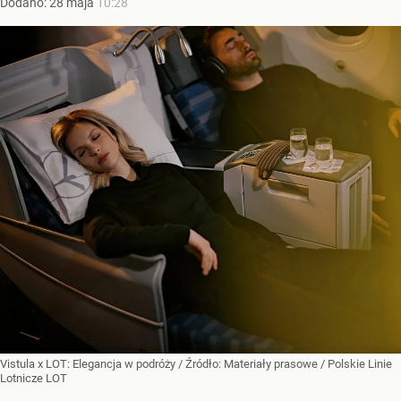
Dodano:
28
maja
10:28
Vistula x LOT: Elegancja w podróży
/ Źródło:
Materiały prasowe
/
Polskie Linie
Lotnicze LOT