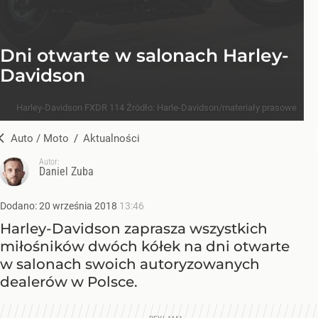
Dni otwarte w salonach Harley-
Davidson
Harley-Davidson FXDR 114
Źródło:
Harle-Davidson/materiały prasowe
Auto / Moto
/
Aktualności
Autor:
Daniel Zuba
Dodano:
20
września
2018
13:46
Harley-Davidson zaprasza wszystkich
miłośników dwóch kółek na dni otwarte
w salonach swoich autoryzowanych
dealerów w Polsce.