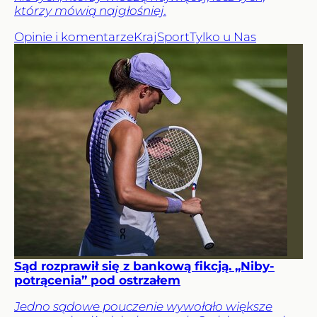
którzy mówią najgłośniej.
Opinie i komentarze
Kraj
Sport
Tylko u Nas
Sąd rozprawił się z bankową fikcją. „Niby-
potrącenia” pod ostrzałem
Jedno sądowe pouczenie wywołało większe