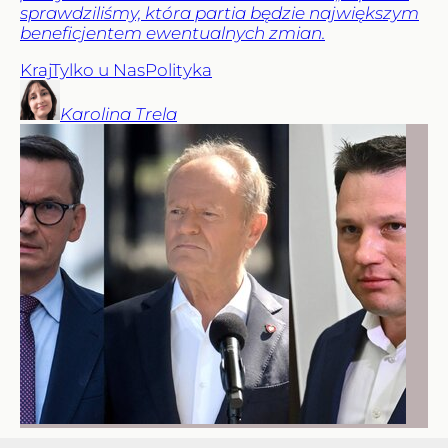
sprawdziliśmy, która partia będzie największym
beneficjentem ewentualnych zmian.
Kraj
Tylko u Nas
Polityka
Karolina
Trela