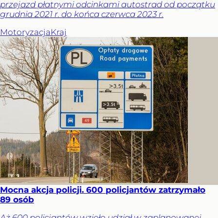
przejazd płatnymi odcinkami autostrad od początku
grudnia 2021 r. do końca czerwca 2023 r.
Motoryzacja
Kraj
Mocna akcja policji. 600 policjantów zatrzymało
89 osób
Aż 600 policjantów wzięło udział w zaplanowanej