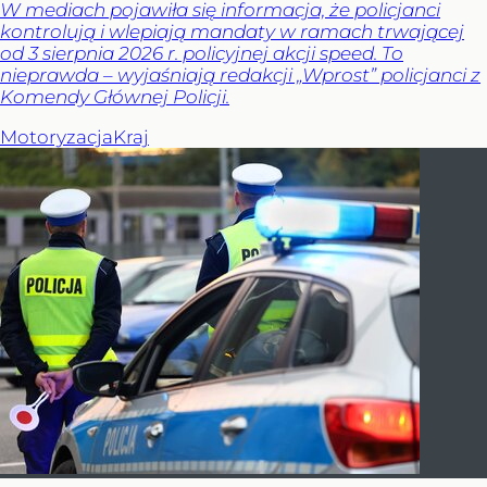
W mediach pojawiła się informacja, że policjanci
kontrolują i wlepiają mandaty w ramach trwającej
od 3 sierpnia 2026 r. policyjnej akcji speed. To
nieprawda – wyjaśniają redakcji „Wprost” policjanci z
Komendy Głównej Policji.
Motoryzacja
Kraj