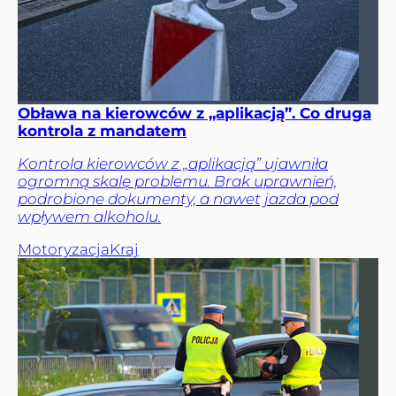
Obława na kierowców z „aplikacją”. Co druga
kontrola z mandatem
Kontrola kierowców z „aplikacją” ujawniła
ogromną skalę problemu. Brak uprawnień,
podrobione dokumenty, a nawet jazda pod
wpływem alkoholu.
Motoryzacja
Kraj