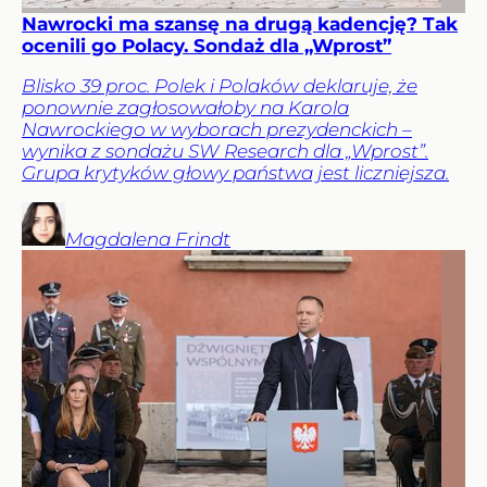
Nawrocki ma szansę na drugą kadencję? Tak
ocenili go Polacy. Sondaż dla „Wprost”
Blisko 39 proc. Polek i Polaków deklaruje, że
ponownie zagłosowałoby na Karola
Nawrockiego w wyborach prezydenckich –
wynika z sondażu SW Research dla „Wprost”.
Grupa krytyków głowy państwa jest liczniejsza.
Magdalena
Frindt