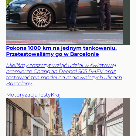
Pokona 1000 km na jednym tankowaniu.
Przetestowaliśmy go w Barcelonie
Mieliśmy zaszczyt wziąć udział w światowej
premierze Changan Deepal S05 PHEV oraz
testować ten model na malowniczych ulicach
Barcelony.
Motoryzacja
Testy
Kraj