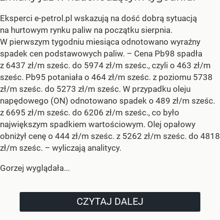
Eksperci e-petrol.pl wskazują na dość dobrą sytuacją
na hurtowym rynku paliw na początku sierpnia.
W pierwszym tygodniu miesiąca odnotowano wyraźny
spadek cen podstawowych paliw. –
Cena Pb98 spadła
z 6437 zł/m sześc. do 5974 zł/m sześc., czyli o 463 zł/m
sześc. Pb95 potaniała o 464 zł/m sześc. z poziomu 5738
zł/m sześc. do 5273 zł/m sześc. W przypadku oleju
napędowego (ON) odnotowano spadek o 489 zł/m sześc.
z 6695 zł/m sześc. do 6206 zł/m sześc., co było
największym spadkiem wartościowym. Olej opałowy
obniżył cenę o 444 zł/m sześc. z 5262 zł/m sześc. do 4818
zł/m sześc.
– wyliczają analitycy.
Gorzej wyglądała...
CZYTAJ DALEJ