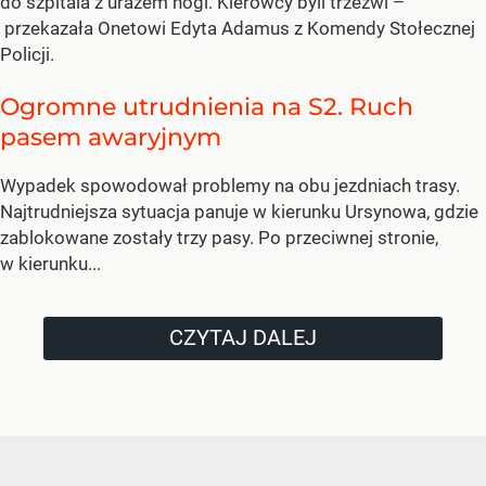
do szpitala z urazem nogi. Kierowcy byli trzeźwi –
przekazała Onetowi Edyta Adamus z Komendy Stołecznej
Policji.
Ogromne utrudnienia na S2. Ruch
pasem awaryjnym
Wypadek spowodował problemy na obu jezdniach trasy.
Najtrudniejsza sytuacja panuje w kierunku Ursynowa, gdzie
zablokowane zostały trzy pasy. Po przeciwnej stronie,
w kierunku...
CZYTAJ DALEJ