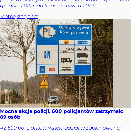
grudnia 2021 r. do końca czerwca 2023 r.
Motoryzacja
Kraj
Mocna akcja policji. 600 policjantów zatrzymało
89 osób
Aż 600 policjantów wzięło udział w zaplanowanej