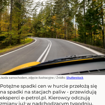
Jazda samochodem, zdjęcie ilustracyjne
/ Źródło:
Shutterstock
Potężne spadki cen w hurcie przełożą się
na spadki na stacjach paliw - przewidują
eksperci e-petrol.pl. Kierowcy odczują
zmiany już w nadchodzącym tygodniu.