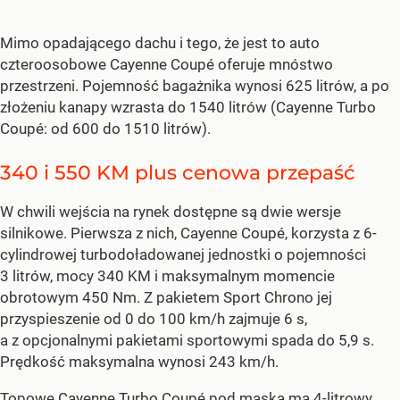
Mimo opadającego dachu i tego, że jest to auto
czteroosobowe Cayenne Coupé oferuje mnóstwo
przestrzeni. Pojemność bagażnika wynosi 625 litrów, a po
złożeniu kanapy wzrasta do 1540 litrów (Cayenne Turbo
Coupé: od 600 do 1510 litrów).
340 i 550 KM plus cenowa przepaść
W chwili wejścia na rynek dostępne są dwie wersje
silnikowe. Pierwsza z nich, Cayenne Coupé, korzysta z 6-
cylindrowej turbodoładowanej jednostki o pojemności
3 litrów, mocy 340 KM i maksymalnym momencie
obrotowym 450 Nm. Z pakietem Sport Chrono jej
przyspieszenie od 0 do 100 km/h zajmuje 6 s,
a z opcjonalnymi pakietami sportowymi spada do 5,9 s.
Prędkość maksymalna wynosi 243 km/h.
Topowe Cayenne Turbo Coupé pod maską ma 4-litrowy