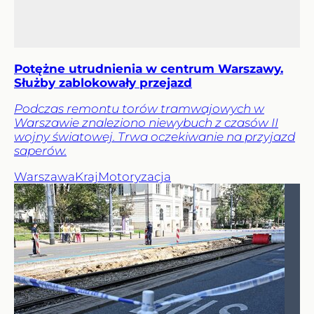
Potężne utrudnienia w centrum Warszawy.
Służby zablokowały przejazd
Podczas remontu torów tramwajowych w
Warszawie znaleziono niewybuch z czasów II
wojny światowej. Trwa oczekiwanie na przyjazd
saperów.
Warszawa
Kraj
Motoryzacja