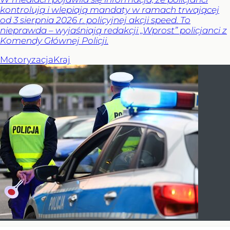
kontrolują i wlepiają mandaty w ramach trwającej
od 3 sierpnia 2026 r. policyjnej akcji speed. To
nieprawda – wyjaśniają redakcji „Wprost” policjanci z
Komendy Głównej Policji.
Motoryzacja
Kraj