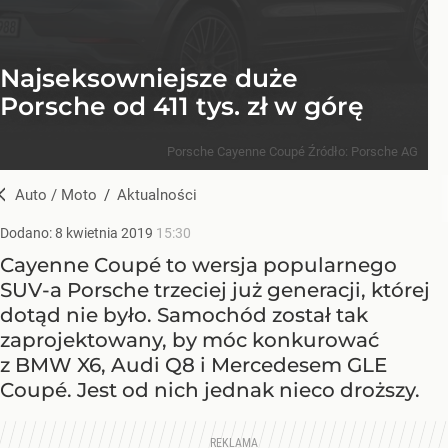
Najseksowniejsze duże
Porsche od 411 tys. zł w górę
Porsche Cayenne Coupé
Źródło:
Porsche AG
Auto / Moto
/
Aktualności
Dodano:
8
kwietnia
2019
15:30
Cayenne Coupé to wersja popularnego
SUV-a Porsche trzeciej już generacji, której
dotąd nie było. Samochód został tak
zaprojektowany, by móc konkurować
z BMW X6, Audi Q8 i Mercedesem GLE
Coupé. Jest od nich jednak nieco droższy.