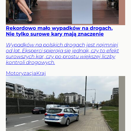
Rekordowo mało wypadków na drogach.
Nie tylko surowe kary mają znaczenie
Wypadków na polskich drogach jest najmniej
od lat. Eksperci spierają się jednak, czy to efekt
surowszych kar, czy po prostu większej liczby
kontroli drogowych.
Motoryzacja
Kraj