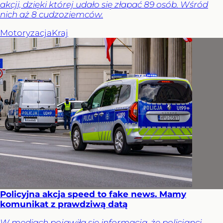
akcji, dzięki której udało się złapać 89 osób. Wśród
nich aż 8 cudzoziemców.
Motoryzacja
Kraj
Policyjna akcja speed to fake news. Mamy
komunikat z prawdziwą datą
W mediach pojawiła się informacja, że policjanci