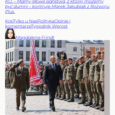
KO. – Mamy głowę państwa, z której możemy
być dumni – kontruje Marek Jakubiak z Rozwoju
Plus.
Kraj
Tylko u Nas
Polityka
Opinie i
komentarze
Tygodnik Wprost
Magdalena
Frindt