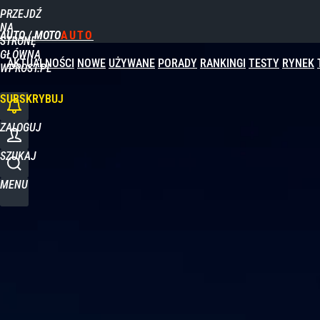
PRZEJDŹ
Udostępnij
0
Skomentuj
NA
AUTO / MOTO
STRONĘ
GŁÓWNĄ
AKTUALNOŚCI
NOWE
UŻYWANE
PORADY
RANKINGI
TESTY
RYNEK
WPROST.PL
SUBSKRYBUJ
ZALOGUJ
SZUKAJ
MENU