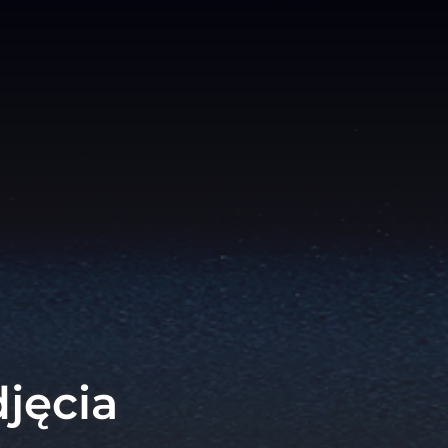
djęcia