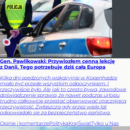
Gen. Pawlikowski: Przywiozłem cenną lekcję
z Danii. Tego potrzebuje dziś cała Europa
Kilka dni spędzonych wakacyjnie w Kopenhadze
miało być przede wszystkim odpoczynkiem. I
rzeczywiście było. Ale jak to często bywa, zawodowe
doświadczenie sprawia, że nawet podczas urlopu
trudno całkowicie przestać obserwować otaczającą
rzeczywistość. Zwłaszcza gdy przez wiele lat
odpowiadało się za bezpieczeństwo państwa.
Opinie i komentarze
Polityka
Kraj
Świat
Tylko u Nas