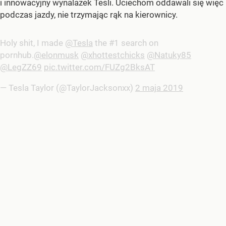
i innowacyjny wynalazek Tesli. Uciechom oddawali się więc
podczas jazdy, nie trzymając rąk na kierownicy.
Holy shit, I made
@Tesla
the #1 search on
pornhub.
@elonmusk
@xhottestchicks
@Natuky85
@LegZZ69
pic.twitter.com/FUZg2BksAT
— Tesla Taylor (@TaylorJacksonxx)
2 maja 2019