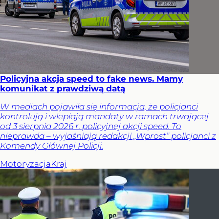
Policyjna akcja speed to fake news. Mamy
komunikat z prawdziwą datą
W mediach pojawiła się informacja, że policjanci
kontrolują i wlepiają mandaty w ramach trwającej
od 3 sierpnia 2026 r. policyjnej akcji speed. To
nieprawda – wyjaśniają redakcji „Wprost” policjanci z
Komendy Głównej Policji.
Motoryzacja
Kraj