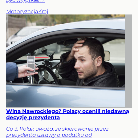
być wyjątkiem.
Motoryzacja
Kraj
Wina Nawrockiego? Polacy ocenili niedawną
decyzję prezydenta
Co 3. Polak uważa, że skierowanie przez
prezydenta ustawy o podatku od