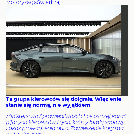
Motoryzacja
Świat
Kraj
Ta grupa kierowców się doigrała. Więzienie
stanie się normą, nie wyjątkiem
Ministerstwo Sprawiedliwości chce ostrzej karać
pijanych kierowców i tych, którzy łamią sądowy
zakaz prowadzenia auta. Zawieszenie kary ma