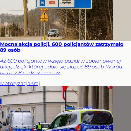
Mocna akcja policji. 600 policjantów zatrzymało
89 osób
Aż 600 policjantów wzięło udział w zaplanowanej
akcji, dzięki której udało się złapać 89 osób. Wśród
nich aż 8 cudzoziemców.
Motoryzacja
Kraj