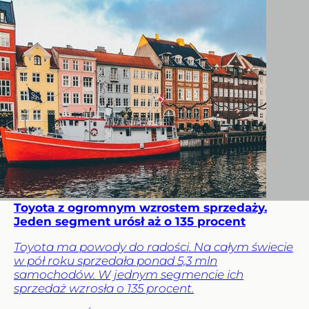
Toyota z ogromnym wzrostem sprzedaży.
Jeden segment urósł aż o 135 procent
Toyota ma powody do radości. Na całym świecie
w pół roku sprzedała ponad 5,3 mln
samochodów. W jednym segmencie ich
sprzedaż wzrosła o 135 procent.