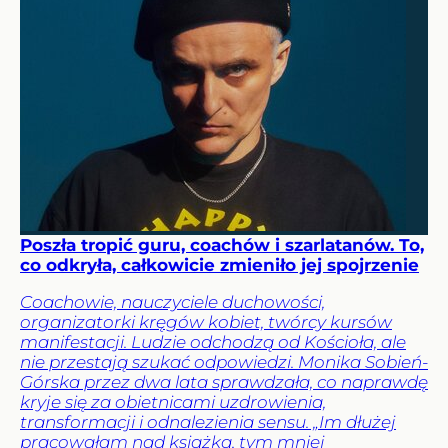
Poszła tropić guru, coachów i szarlatanów. To,
co odkryła, całkowicie zmieniło jej spojrzenie
Coachowie, nauczyciele duchowości,
organizatorki kręgów kobiet, twórcy kursów
manifestacji. Ludzie odchodzą od Kościoła, ale
nie przestają szukać odpowiedzi. Monika Sobień-
Górska przez dwa lata sprawdzała, co naprawdę
kryje się za obietnicami uzdrowienia,
transformacji i odnalezienia sensu. „Im dłużej
pracowałam nad książką, tym mniej