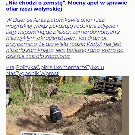
„Nie chodzi o zemstę”. Mocny apel w sprawie
ofiar rzezi wołyńskiej
W Buenos Aires potomkowie ofiar rzezi
wołyńskiej wciąż pokazują rodzinne zdjęcia i
listy, wspominając bliskich zamordowanych z
niezwykłym okrucieństwem. Ich dramat
przypomina, że dla wielu rodzin Wołyń nie jest
historią zamkniętą, lecz bolesną raną, która do
dziś nie została zagojona.
Kraj
Polityka
Opinie i komentarze
Tylko u
Nas
Tygodnik Wprost