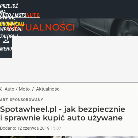
PRZEJDŹ
NA
AUTO / MOTO
STRONĘ
GŁÓWNĄ
UBSKRYBUJ
AKTUALNOŚCI
WPROST.PL
ZALOGUJ
MENU
Auto / Moto
/
Aktualności
ART. SPONSOROWANY
Spotawheel.pl - jak bezpiecznie
i sprawnie kupić auto używane
Dodano:
12
czerwca
2019
15:07