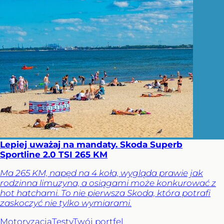
Lepiej uważaj na mandaty. Skoda Superb
Sportline 2.0 TSI 265 KM
Ma 265 KM, napęd na 4 koła, wygląda prawie jak
rodzinna limuzyna, a osiągami może konkurować z
hot hatchami. To nie pierwsza Skoda, która potrafi
zaskoczyć nie tylko wymiarami.
Motoryzacja
Testy
Twój portfel