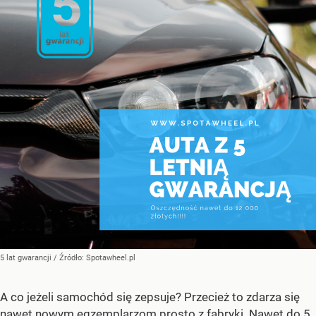
5 lat gwarancji
/ Źródło:
Spotawheel.pl
A co jeżeli samochód się zepsuje? Przecież to zdarza się
nawet nowym egzemplarzom prosto z fabryki.
Nawet do 5