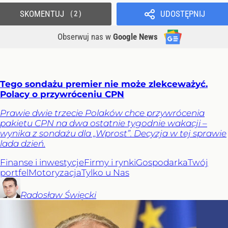
SKOMENTUJ
UDOSTĘPNIJ
2
Obserwuj nas
w
Google News
Tego sondażu premier nie może zlekceważyć.
Polacy o przywróceniu CPN
Prawie dwie trzecie Polaków chce przywrócenia
pakietu CPN na dwa ostatnie tygodnie wakacji –
wynika z sondażu dla „Wprost”. Decyzja w tej sprawie
lada dzień.
Finanse i inwestycje
Firmy i rynki
Gospodarka
Twój
portfel
Motoryzacja
Tylko u Nas
Radosław
Święcki