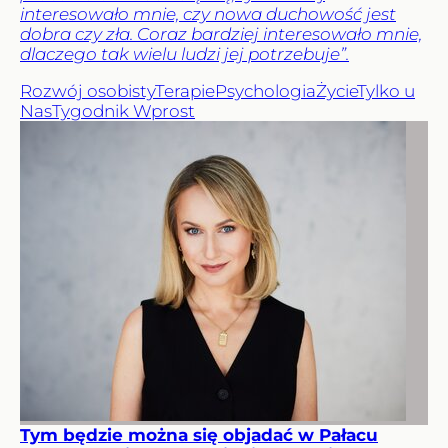
interesowało mnie, czy nowa duchowość jest
dobra czy zła. Coraz bardziej interesowało mnie,
dlaczego tak wielu ludzi jej potrzebuje”.
Rozwój osobisty
Terapie
Psychologia
Życie
Tylko u
Nas
Tygodnik Wprost
Tym będzie można się objadać w Pałacu