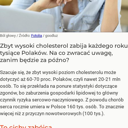
Ból głowy
/ Źródło:
Fotolia
/
goodluz
Zbyt wysoki cholesterol zabija każdego roku
tysiące Polaków. Na co zwracać uwagę,
zanim będzie za późno?
Szacuje się, że zbyt wysoki poziom cholesterolu może
dotyczyć aż 60-70 proc. Polaków, czyli nawet 20-21 mln
osób. To się przekłada na ponure statystyki dotyczące
zgonów, bo zaburzenia gospodarki lipidowej to główny
czynnik ryzyka sercowo-naczyniowego. Z powodu chorób
serca rocznie umiera w Polsce 160 tys. osób. To znacznie
więcej niż z przyczyn nowotworowych (100 tys.).
To cichy zabójca