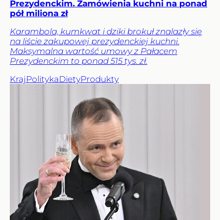
Prezydenckim. Zamówienia kuchni na ponad
pół miliona zł
Karambola, kumkwat i dziki brokuł znalazły się
na liście zakupowej prezydenckiej kuchni.
Maksymalna wartość umowy z Pałacem
Prezydenckim to ponad 515 tys. zł.
Kraj
Polityka
Diety
Produkty