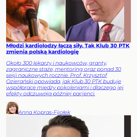
Młodzi kardiolodzy łączą siły. Tak Klub 30 PTK
zmienia polską kardiologię
Około 300 lekarzy i naukowców, granty,
zagraniczne staże, mentoring oraz ponad 30
sesji naukowych rocznie. Prof. Krzysztof
Ozierański opowiada, jak Klub 30 PTK buduje
współpracę między pokoleniami i dlaczego jej
efekty odczuwają później pacjenci.
Anna
Kopras-Fijołek