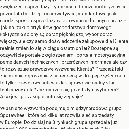
zwiększenia sprzedaży. Tymczasem branża motoryzacyjna
pozostała bardziej konserwatywna, standardowa jeśli
chodzi sposób sprzedaży w porównaniu do innych branż –
jak np. zakup artykułów gospodarstwa domowego.
Faktycznie salony są coraz piękniejsze, wybór coraz
większy, ale czy samo doświadczenie zakupowe dla Klienta
realnie zmieniło się w ciągu ostatnich lat? Dostępne są
oczywiście portale z ogłoszeniami, portale motoryzacyjne
pełne danych technicznych i przeróżnych informacji ale czy
to rozwiązuje prawdziwe wyzwania Klienta? Przecież fakt
znalezienia ogłoszenia z super ceną w drugiej części kraju
to tylko częściowy sukces. Jak sprawdzić realny stan
techniczny auta? Jak ustrzec się przed złym wyborem?
A co jeśli po zakupie auto się zepsuje?
Właśnie te wyzwania podejmuje międzynarodowa grupa
Spotawheel
, która od kilku lat rozwija sieć sprzedaży
w Europie. Do dzisiaj na 3 rynkach grupa sprzedała już
ponad 2 000 samochodów. W ciągu kolejnych 2 lat