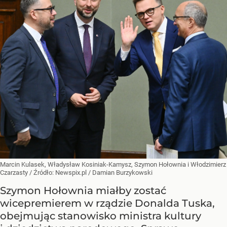
Marcin Kulasek, Władysław Kosiniak-Kamysz, Szymon Hołownia i Włodzimierz
Czarzasty
/ Źródło:
Newspix.pl
/
Damian Burzykowski
Szymon Hołownia miałby zostać
wicepremierem w rządzie Donalda Tuska,
obejmując stanowisko ministra kultury