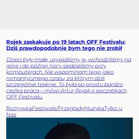
Rojek zaskakuje po 19 latach OFF Festivalu:
Dziś prawdopodobnie bym tego nie zrobił
Dzieci były małe, usypialiśmy je, wchodziliśmy na
górę i do późnej nocy siedzieliśmy przy
komputerach. Nie wspominam tego jako
romantycznego czasu, za którym dziś
szczególnie tęsknię. To była po prostu bardzo
ciężka praca – mówi Artur Rojek o początkach
OFF Festivalu.
Rozrywka
Festiwale/Przeglądy
Muzyka
Tylko u
Nas