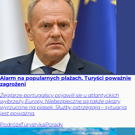
Alarm na popularnych plażach. Turyści poważnie
zagrożeni
Żeglarze portugalscy pojawili się u atlantyckich
wybrzeży Europy. Niebezpieczne są także okazy
wyrzucone na piasek. Służby ostrzegają – sytuacja
jest poważna.
Podróże
Turystyka
Porady