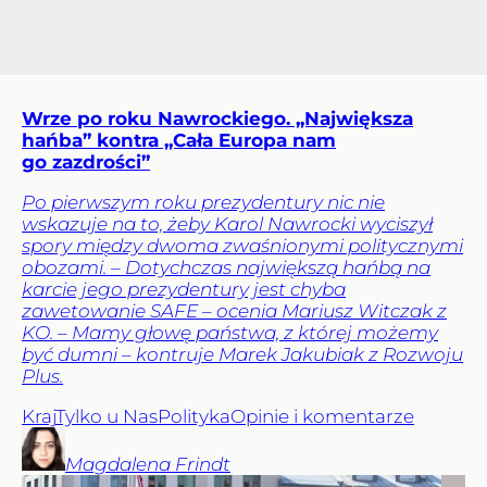
Wrze po roku Nawrockiego. „Największa
hańba” kontra „Cała Europa nam
go zazdrości”
Po pierwszym roku prezydentury nic nie
wskazuje na to, żeby Karol Nawrocki wyciszył
spory między dwoma zwaśnionymi politycznymi
obozami. – Dotychczas największą hańbą na
karcie jego prezydentury jest chyba
zawetowanie SAFE – ocenia Mariusz Witczak z
KO. – Mamy głowę państwa, z której możemy
być dumni – kontruje Marek Jakubiak z Rozwoju
Plus.
Kraj
Tylko u Nas
Polityka
Opinie i komentarze
Magdalena
Frindt