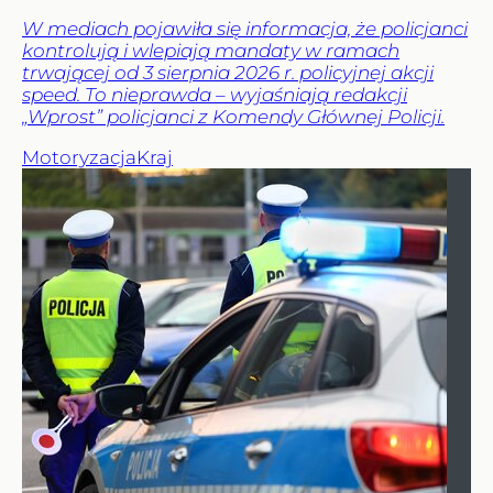
W mediach pojawiła się informacja, że policjanci
kontrolują i wlepiają mandaty w ramach
trwającej od 3 sierpnia 2026 r. policyjnej akcji
speed. To nieprawda – wyjaśniają redakcji
„Wprost” policjanci z Komendy Głównej Policji.
Motoryzacja
Kraj