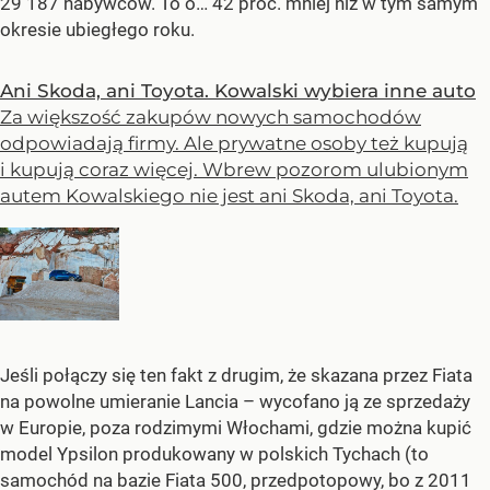
29 187 nabywców. To o… 42 proc. mniej niż w tym samym
okresie ubiegłego roku.
Ani Skoda, ani Toyota. Kowalski wybiera inne auto
Za większość zakupów nowych samochodów
odpowiadają firmy. Ale prywatne osoby też kupują
i kupują coraz więcej. Wbrew pozorom ulubionym
autem Kowalskiego nie jest ani Skoda, ani Toyota.
Jeśli połączy się ten fakt z drugim, że skazana przez Fiata
na powolne umieranie Lancia – wycofano ją ze sprzedaży
w Europie, poza rodzimymi Włochami, gdzie można kupić
model Ypsilon produkowany w polskich Tychach (to
samochód na bazie Fiata 500, przedpotopowy, bo z 2011