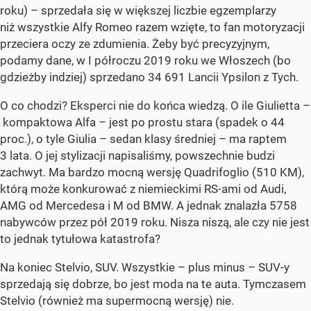
roku) – sprzedała się w większej liczbie egzemplarzy
niż wszystkie Alfy Romeo razem wzięte, to fan motoryzacji
przeciera oczy ze zdumienia. Żeby być precyzyjnym,
podamy dane, w I półroczu 2019 roku we Włoszech (bo
gdzieżby indziej) sprzedano 34 691 Lancii Ypsilon z Tych.
O co chodzi? Eksperci nie do końca wiedzą. O ile Giulietta –
kompaktowa Alfa – jest po prostu stara (spadek o 44
proc.), o tyle Giulia – sedan klasy średniej – ma raptem
3 lata. O jej stylizacji napisaliśmy, powszechnie budzi
zachwyt. Ma bardzo mocną wersję Quadrifoglio (510 KM),
którą może konkurować z niemieckimi RS-ami od Audi,
AMG od Mercedesa i M od BMW. A jednak znalazła 5758
nabywców przez pół 2019 roku. Nisza niszą, ale czy nie jest
to jednak tytułowa katastrofa?
Na koniec Stelvio, SUV. Wszystkie – plus minus – SUV-y
sprzedają się dobrze, bo jest moda na te auta. Tymczasem
Stelvio (również ma supermocną wersję) nie.