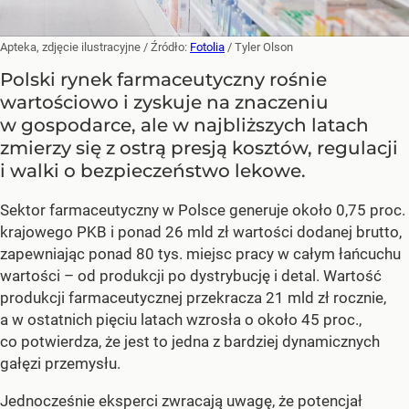
Apteka, zdjęcie ilustracyjne
/ Źródło:
Fotolia
/
Tyler Olson
Polski rynek farmaceutyczny rośnie
wartościowo i zyskuje na znaczeniu
w gospodarce, ale w najbliższych latach
zmierzy się z ostrą presją kosztów, regulacji
i walki o bezpieczeństwo lekowe.
Sektor farmaceutyczny w Polsce generuje około 0,75 proc.
krajowego PKB i ponad 26 mld zł wartości dodanej brutto,
zapewniając ponad 80 tys. miejsc pracy w całym łańcuchu
wartości – od produkcji po dystrybucję i detal. Wartość
produkcji farmaceutycznej przekracza 21 mld zł rocznie,
a w ostatnich pięciu latach wzrosła o około 45 proc.,
co potwierdza, że jest to jedna z bardziej dynamicznych
gałęzi przemysłu.
Jednocześnie eksperci zwracają uwagę, że potencjał