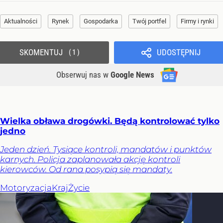
Aktualności
Rynek
Gospodarka
Twój portfel
Firmy i rynki
SKOMENTUJ
UDOSTĘPNIJ
1
Obserwuj nas
w
Google News
Wielka obława drogówki. Będą kontrolować tylko
jedno
Jeden dzień. Tysiące kontroli, mandatów i punktów
karnych. Policja zaplanowała akcję kontroli
kierowców. Od rana posypią się mandaty.
Motoryzacja
Kraj
Życie