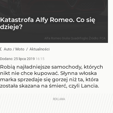
Katastrofa Alfy Romeo. Co się
dzieje?
Alfa Romeo Giulia Quadrifoglio
Źródło:
FCA
Auto / Moto
/
Aktualności
Dodano:
25
lipca
2019
16:15
Robią najładniejsze samochody, których
nikt nie chce kupować. Słynna włoska
marka sprzedaje się gorzej niż ta, która
została skazana na śmierć, czyli Lancia.