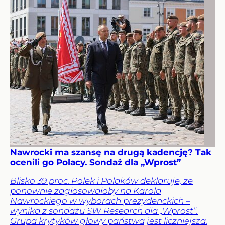
Nawrocki ma szansę na drugą kadencję? Tak
ocenili go Polacy. Sondaż dla „Wprost”
Blisko 39 proc. Polek i Polaków deklaruje, że
ponownie zagłosowałoby na Karola
Nawrockiego w wyborach prezydenckich –
wynika z sondażu SW Research dla „Wprost”.
Grupa krytyków głowy państwa jest liczniejsza.