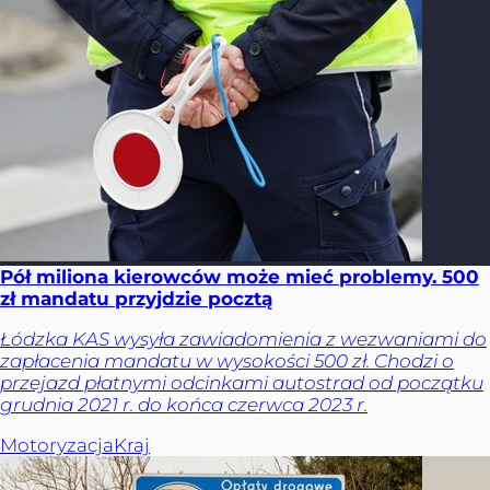
Pół miliona kierowców może mieć problemy. 500
zł mandatu przyjdzie pocztą
Łódzka KAS wysyła zawiadomienia z wezwaniami do
zapłacenia mandatu w wysokości 500 zł. Chodzi o
przejazd płatnymi odcinkami autostrad od początku
grudnia 2021 r. do końca czerwca 2023 r.
Motoryzacja
Kraj