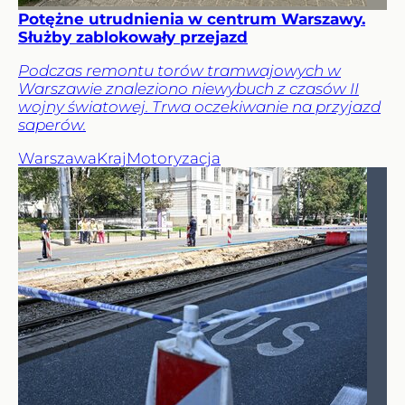
Potężne utrudnienia w centrum Warszawy.
Służby zablokowały przejazd
Podczas remontu torów tramwajowych w
Warszawie znaleziono niewybuch z czasów II
wojny światowej. Trwa oczekiwanie na przyjazd
saperów.
Warszawa
Kraj
Motoryzacja