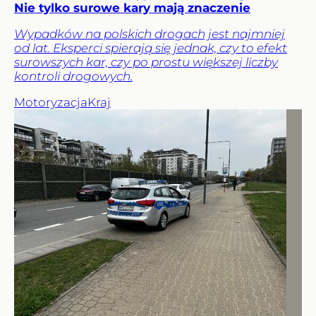
Nie tylko surowe kary mają znaczenie
Wypadków na polskich drogach jest najmniej
od lat. Eksperci spierają się jednak, czy to efekt
surowszych kar, czy po prostu większej liczby
kontroli drogowych.
Motoryzacja
Kraj