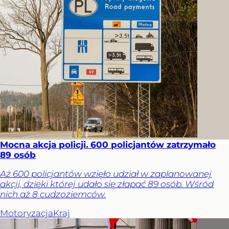
Mocna akcja policji. 600 policjantów zatrzymało
89 osób
Aż 600 policjantów wzięło udział w zaplanowanej
akcji, dzięki której udało się złapać 89 osób. Wśród
nich aż 8 cudzoziemców.
Motoryzacja
Kraj