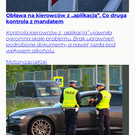
Obława na kierowców z „aplikacją”. Co druga
kontrola z mandatem
Kontrola kierowców z „aplikacją” ujawniła
ogromną skalę problemu. Brak uprawnień,
podrobione dokumenty, a nawet jazda pod
wpływem alkoholu.
Motoryzacja
Kraj