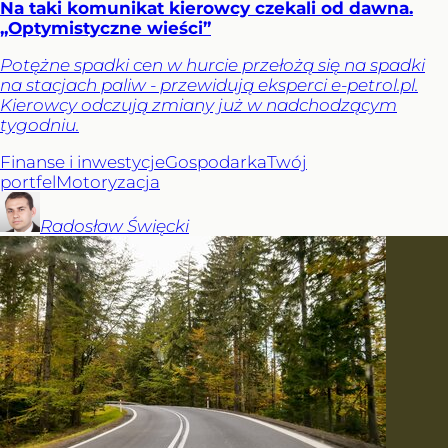
Na taki komunikat kierowcy czekali od dawna.
„Optymistyczne wieści”
Potężne spadki cen w hurcie przełożą się na spadki
na stacjach paliw - przewidują eksperci e-petrol.pl.
Kierowcy odczują zmiany już w nadchodzącym
tygodniu.
Finanse i inwestycje
Gospodarka
Twój
portfel
Motoryzacja
Radosław
Święcki