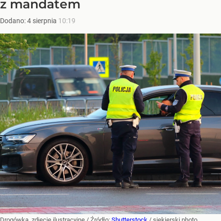
z mandatem
Dodano:
4
sierpnia
10:19
Drogówka, zdjęcie ilustracyjne
/ Źródło:
Shutterstock
/
siekierski.photo