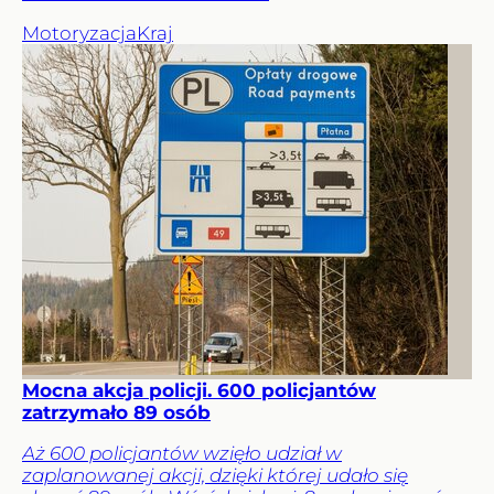
Motoryzacja
Kraj
Mocna akcja policji. 600 policjantów
zatrzymało 89 osób
Aż 600 policjantów wzięło udział w
zaplanowanej akcji, dzięki której udało się