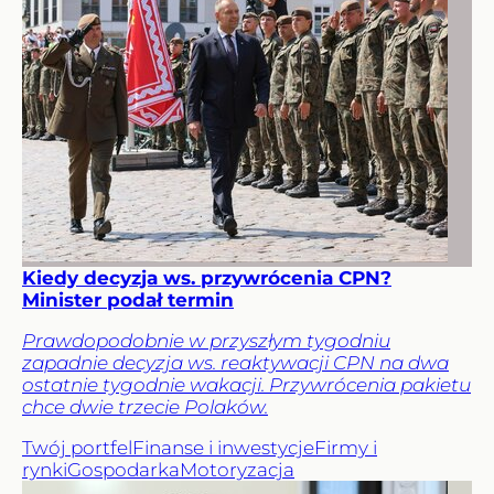
Kiedy decyzja ws. przywrócenia CPN?
Minister podał termin
Prawdopodobnie w przyszłym tygodniu
zapadnie decyzja ws. reaktywacji CPN na dwa
ostatnie tygodnie wakacji. Przywrócenia pakietu
chce dwie trzecie Polaków.
Twój portfel
Finanse i inwestycje
Firmy i
rynki
Gospodarka
Motoryzacja