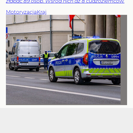
złapać 89 osób. Wśród nich aż 8 cudzoziemców.
Motoryzacja
Kraj