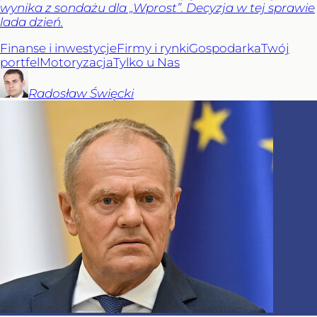
wynika z sondażu dla „Wprost”. Decyzja w tej sprawie
lada dzień.
Finanse i inwestycje
Firmy i rynki
Gospodarka
Twój
portfel
Motoryzacja
Tylko u Nas
Radosław
Święcki