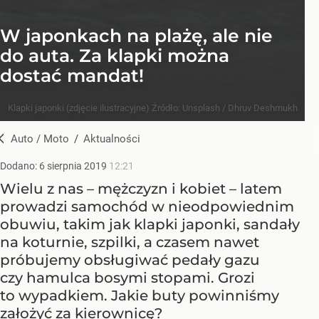
W japonkach na plażę, ale nie
do auta. Za klapki można
dostać mandat!
Klapki japonki (zdjęcie ilustracyjne)
Źródło:
Unsplash
/
Dhruv Deshmukh
Auto / Moto
/
Aktualności
Dodano:
6
sierpnia
2019
12:21
Wielu z nas – mężczyzn i kobiet – latem
prowadzi samochód w nieodpowiednim
obuwiu, takim jak klapki japonki, sandały
na koturnie, szpilki, a czasem nawet
próbujemy obsługiwać pedały gazu
czy hamulca bosymi stopami. Grozi
to wypadkiem. Jakie buty powinniśmy
założyć za kierownicę?