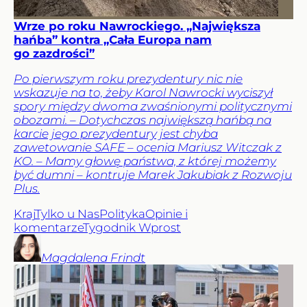
Wrze po roku Nawrockiego. „Największa
hańba” kontra „Cała Europa nam
go zazdrości”
Po pierwszym roku prezydentury nic nie
wskazuje na to, żeby Karol Nawrocki wyciszył
spory między dwoma zwaśnionymi politycznymi
obozami. – Dotychczas największą hańbą na
karcie jego prezydentury jest chyba
zawetowanie SAFE – ocenia Mariusz Witczak z
KO. – Mamy głowę państwa, z której możemy
być dumni – kontruje Marek Jakubiak z Rozwoju
Plus.
Kraj
Tylko u Nas
Polityka
Opinie i
komentarze
Tygodnik Wprost
Magdalena
Frindt