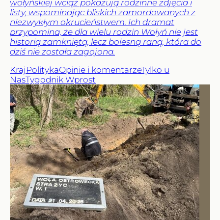
wołyńskiej wciąż pokazują rodzinne zdjęcia i
listy, wspominając bliskich zamordowanych z
niezwykłym okrucieństwem. Ich dramat
przypomina, że dla wielu rodzin Wołyń nie jest
historią zamkniętą, lecz bolesną raną, która do
dziś nie została zagojona.
Kraj
Polityka
Opinie i komentarze
Tylko u
Nas
Tygodnik Wprost