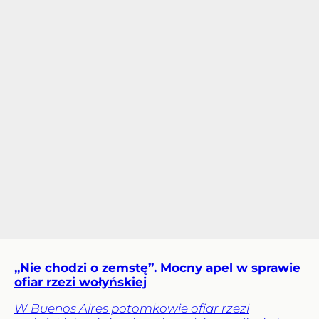
„Nie chodzi o zemstę”. Mocny apel w sprawie
ofiar rzezi wołyńskiej
W Buenos Aires potomkowie ofiar rzezi