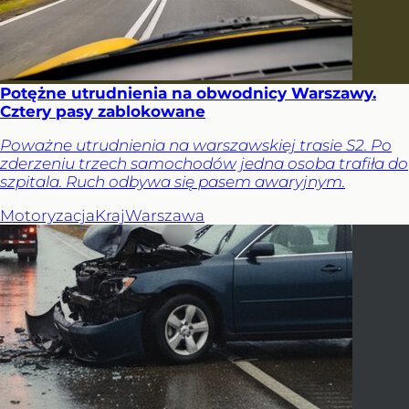
Potężne utrudnienia na obwodnicy Warszawy.
Cztery pasy zablokowane
Poważne utrudnienia na warszawskiej trasie S2. Po
zderzeniu trzech samochodów jedna osoba trafiła do
szpitala. Ruch odbywa się pasem awaryjnym.
Motoryzacja
Kraj
Warszawa