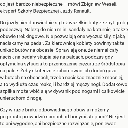
co jest bardzo niebezpieczne – mówi Zbigniew Weseli,
ekspert Szkoły Bezpiecznej Jazdy Renault.
Do jazdy nieodpowiednie są też wszelkie buty ze zbyt grubą
podeszwą. Należą do nich m.in. sandały na koturnie, a także
obuwie trekkingowe. Nie pozwalają one wyczuć siły, z jaką
naciskamy na pedał. Za kierownicą kobiety powinny także
unikać butów na obcasie. Sprawiają one, że niemal cały
nacisk na pedały skupia się na palcach, podczas gdy
optymalna sytuacja to przenoszenie ciężaru ze śródstopia
na palce. Żeby skutecznie zahamować lub dodać gazu
w butach na obcasach, trzeba naciskać znacznie mocniej,
a to wydłuża czas reakcji i bardziej męczy nogi. Dodatkowo
szpilka może wbić się w dywanik pod nogami i całkowicie
unieruchomić nogę.
Czy w razie braku odpowiedniego obuwia możemy
po prostu prowadzić samochód bosymi stopami? Nie jest
to ani wygodne, ani bezpieczne rozwiązanie, ponieważ