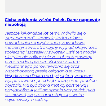
Cicha epidemia wśród Polek. Dane naprawdę
niepokoją
Jeszcze kilkanaście lat temu mówiło się o
„superwoman” – kobiecie, która miała z
powodzeniem łączyć karierę zawodową,
macierzyństwo, atrakcyjny wygląd, aktywność
społeczną i szczęśliwy związek. Dziś ten model
nie tylko nie zniknął, ale został spotęgowany
przez media społecznościowe, kulturę
nieustannego porównywania się oraz
wszechobecną presję osiągania sukcesu.
Współczesna Polka ma być piękna, zadbana,
wysportowana, przedsiębiorcza, emocjonalnie
dojrzała. Ma być dobrą matką, partnerką i
przyjaciółką. A jeśli nie spełnia wszystkich tych
oczekiwań, często sama staje się swoim
najsurowszym sędzią.