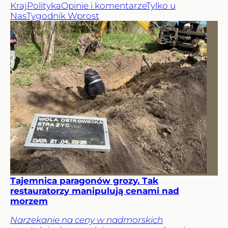
Kraj
Polityka
Opinie i komentarze
Tylko u
Nas
Tygodnik Wprost
Tajemnica paragonów grozy. Tak
restauratorzy manipulują cenami nad
morzem
Narzekanie na ceny w nadmorskich