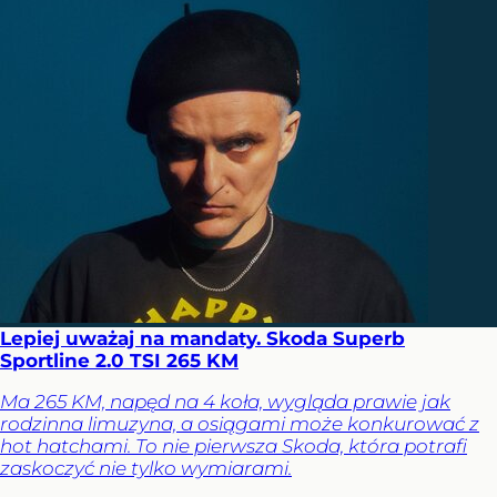
Lepiej uważaj na mandaty. Skoda Superb
Sportline 2.0 TSI 265 KM
Ma 265 KM, napęd na 4 koła, wygląda prawie jak
rodzinna limuzyna, a osiągami może konkurować z
hot hatchami. To nie pierwsza Skoda, która potrafi
zaskoczyć nie tylko wymiarami.