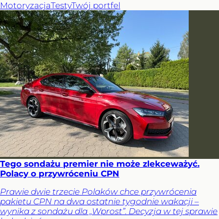
Motoryzacja
Testy
Twój portfel
Tego sondażu premier nie może zlekceważyć.
Polacy o przywróceniu CPN
Prawie dwie trzecie Polaków chce przywrócenia
pakietu CPN na dwa ostatnie tygodnie wakacji –
wynika z sondażu dla „Wprost”. Decyzja w tej sprawie