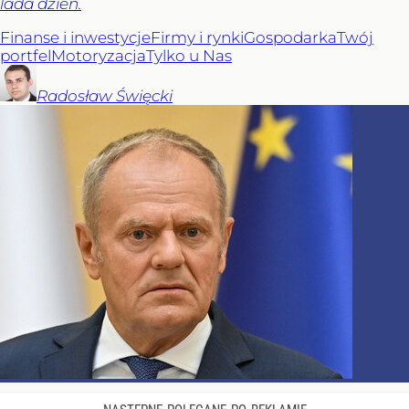
lada dzień.
Finanse i inwestycje
Firmy i rynki
Gospodarka
Twój
portfel
Motoryzacja
Tylko u Nas
Radosław
Święcki