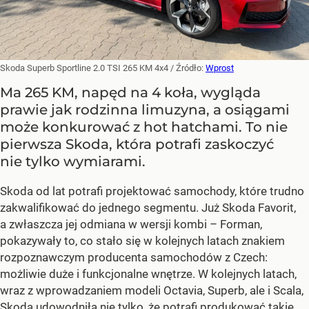
Skoda Superb Sportline 2.0 TSI 265 KM 4x4
/ Źródło:
Wprost
Ma 265 KM, napęd na 4 koła, wygląda
prawie jak rodzinna limuzyna, a osiągami
może konkurować z hot hatchami. To nie
pierwsza Skoda, która potrafi zaskoczyć
nie tylko wymiarami.
Skoda od lat potrafi projektować samochody, które trudno
zakwalifikować do jednego segmentu. Już Skoda Favorit,
a zwłaszcza jej odmiana w wersji kombi – Forman,
pokazywały to, co stało się w kolejnych latach znakiem
rozpoznawczym producenta samochodów z Czech:
możliwie duże i funkcjonalne wnętrze. W kolejnych latach,
wraz z wprowadzaniem modeli Octavia, Superb, ale i Scala,
Skoda udowodniła nie tylko, że potrafi produkować takie