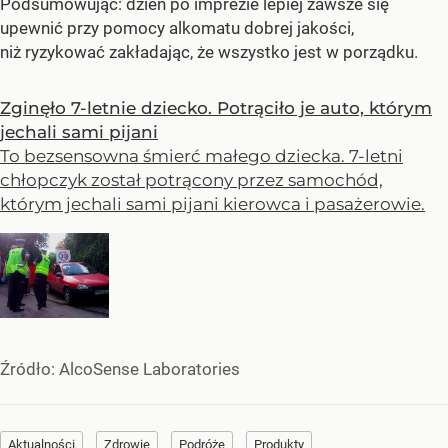
Podsumowując: dzień po imprezie lepiej zawsze się
upewnić przy pomocy alkomatu dobrej jakości,
niż ryzykować zakładając, że wszystko jest w porządku.
Zginęło 7-letnie dziecko. Potrąciło je auto, którym
jechali sami pijani
To bezsensowna śmierć małego dziecka. 7-letni
chłopczyk został potrącony przez samochód,
którym jechali sami pijani kierowca i pasażerowie.
Źródło:
AlcoSense Laboratories
Aktualności
Zdrowie
Podróże
Produkty