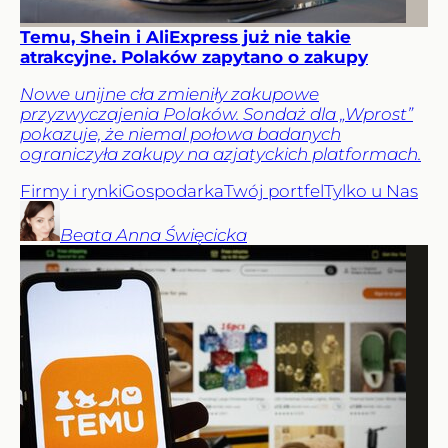
Temu, Shein i AliExpress już nie takie
atrakcyjne. Polaków zapytano o zakupy
Nowe unijne cła zmieniły zakupowe
przyzwyczajenia Polaków. Sondaż dla „Wprost”
pokazuje, że niemal połowa badanych
ograniczyła zakupy na azjatyckich platformach.
Firmy i rynki
Gospodarka
Twój portfel
Tylko u Nas
Beata Anna
Święcicka