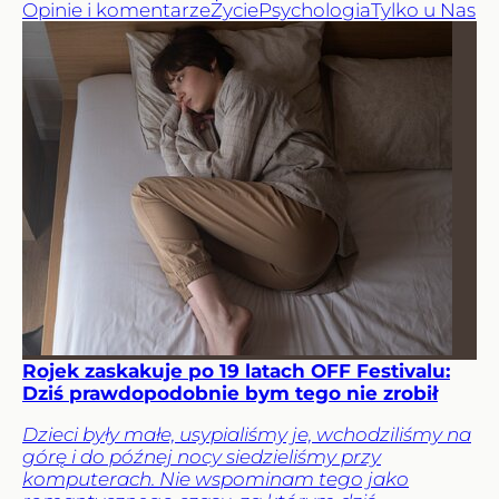
Opinie i komentarze
Życie
Psychologia
Tylko u Nas
Rojek zaskakuje po 19 latach OFF Festivalu:
Dziś prawdopodobnie bym tego nie zrobił
Dzieci były małe, usypialiśmy je, wchodziliśmy na
górę i do późnej nocy siedzieliśmy przy
komputerach. Nie wspominam tego jako