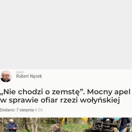
Autor:
Robert Nęcek
„Nie chodzi o zemstę”. Mocny apel
w sprawie ofiar rzezi wołyńskiej
Dodano:
7
sierpnia
6:09