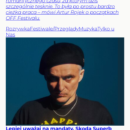
romantycznego czasu, za którym dziś
szczególnie tęsknię. To była po prostu bardzo
ciężka praca – mówi Artur Rojek o początkach
OFF Festivalu.
Rozrywka
Festiwale/Przeglądy
Muzyka
Tylko u
Nas
Lepiej uważaj na mandaty. Skoda Superb