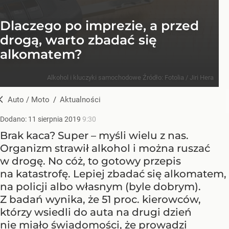
Dlaczego po imprezie, a przed
drogą, warto zbadać się
alkomatem?
Alkohol i kluczyki samochodowe
Źródło:
Fotolia
/
Jiri Hera
Auto / Moto
/
Aktualności
Dodano:
11
sierpnia
2019
9:30
Brak kaca? Super – myśli wielu z nas.
Organizm strawił alkohol i można ruszać
w drogę. No cóż, to gotowy przepis
na katastrofę. Lepiej zbadać się alkomatem,
na policji albo własnym (byle dobrym).
Z badań wynika, że 51 proc. kierowców,
którzy wsiedli do auta na drugi dzień
nie miało świadomości, że prowadzi