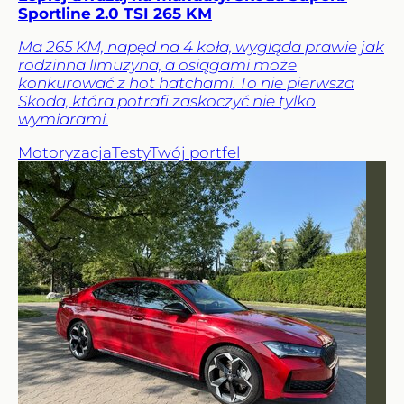
Sportline 2.0 TSI 265 KM
Ma 265 KM, napęd na 4 koła, wygląda prawie jak
rodzinna limuzyna, a osiągami może
konkurować z hot hatchami. To nie pierwsza
Skoda, która potrafi zaskoczyć nie tylko
wymiarami.
Motoryzacja
Testy
Twój portfel