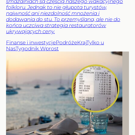
smażalniach są częścią naszego wakacyjnego
folkloru. Jednak to nie głupota turystów,
naiwność ani niezdolność mnożenia i
dodawania do stu. To przemyślana, ale nie do
końca uczciwa strategia restauratorów
ukrywających ceny.
Finanse i inwestycje
Podróże
Kraj
Tylko u
Nas
Tygodnik Wprost