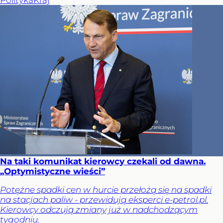
Na taki komunikat kierowcy czekali od dawna.
„Optymistyczne wieści”
Potężne spadki cen w hurcie przełożą się na spadki
na stacjach paliw - przewidują eksperci e-petrol.pl.
Kierowcy odczują zmiany już w nadchodzącym
tygodniu.