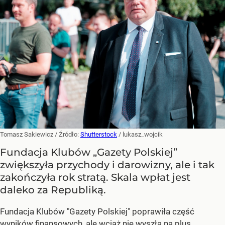
Tomasz Sakiewicz
/ Źródło:
Shutterstock
/
lukasz_wojcik
Fundacja Klubów „Gazety Polskiej”
zwiększyła przychody i darowizny, ale i tak
zakończyła rok stratą. Skala wpłat jest
daleko za Republiką.
Fundacja Klubów "Gazety Polskiej" poprawiła część
wyników finansowych, ale wciąż nie wyszła na plus.