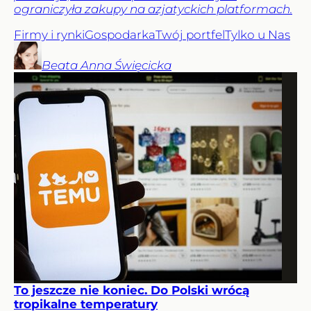
ograniczyła zakupy na azjatyckich platformach.
Firmy i rynki
Gospodarka
Twój portfel
Tylko u Nas
Beata Anna
Święcicka
To jeszcze nie koniec. Do Polski wrócą
tropikalne temperatury