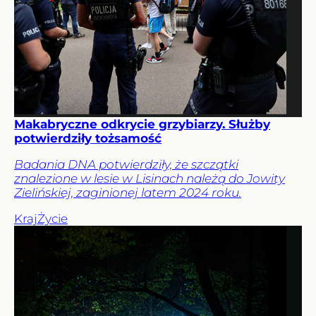
Makabryczne odkrycie grzybiarzy. Służby
potwierdziły tożsamość
Badania DNA potwierdziły, że szczątki
znalezione w lesie w Lisinach należą do Jowity
Zielińskiej, zaginionej latem 2024 roku.
Kraj
Życie