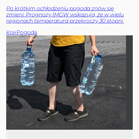
Po krótkim ochłodzeniu pogoda znów się
zmieni. Prognozy IMGW wskazują, że w wielu
regionach temperatura przekroczy 30 stopni.
Kraj
Pogoda