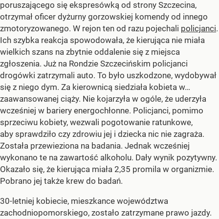
poruszającego się ekspresówką od strony Szczecina,
otrzymał oficer dyżurny gorzowskiej komendy od innego
zmotoryzowanego. W rejon ten od razu pojechali
policjanci
.
Ich szybka reakcja spowodowała, że kierująca nie miała
wielkich szans na zbytnie oddalenie się z miejsca
zgłoszenia. Już na Rondzie Szczecińskim policjanci
drogówki zatrzymali auto. To było uszkodzone, wydobywał
się z niego dym. Za kierownicą siedziała kobieta w…
zaawansowanej ciąży. Nie kojarzyła w ogóle, że uderzyła
wcześniej w bariery energochłonne. Policjanci, pomimo
sprzeciwu kobiety, wezwali pogotowanie ratunkowe,
aby sprawdziło czy zdrowiu jej i dziecka nic nie zagraża.
Została przewieziona na badania. Jednak wcześniej
wykonano te na zawartość alkoholu. Dały wynik pozytywny.
Okazało się, że kierująca miała 2,35 promila w organizmie.
Pobrano jej także krew do badań.
30-letniej kobiecie, mieszkance województwa
zachodniopomorskiego, zostało zatrzymane prawo jazdy.