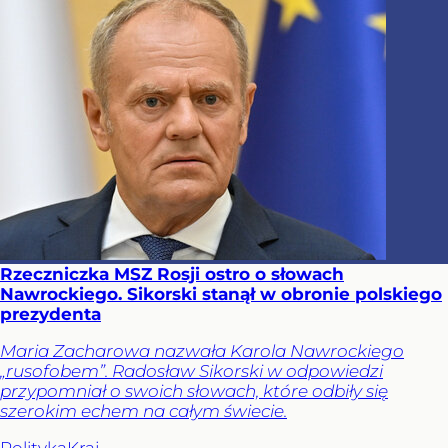
Rzeczniczka MSZ Rosji ostro o słowach
Nawrockiego. Sikorski stanął w obronie polskiego
prezydenta
Maria Zacharowa nazwała Karola Nawrockiego
„rusofobem”. Radosław Sikorski w odpowiedzi
przypomniał o swoich słowach, które odbiły się
szerokim echem na całym świecie.
Polityka
Kraj