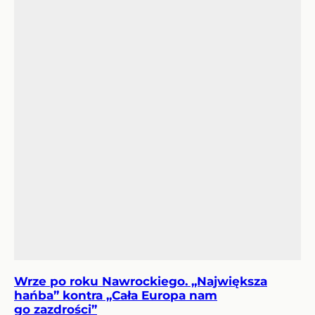
Wrze po roku Nawrockiego. „Największa
hańba” kontra „Cała Europa nam
go zazdrości”