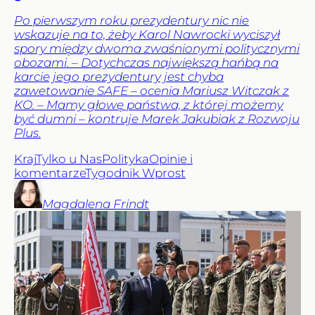
Po pierwszym roku prezydentury nic nie
wskazuje na to, żeby Karol Nawrocki wyciszył
spory między dwoma zwaśnionymi politycznymi
obozami. – Dotychczas największą hańbą na
karcie jego prezydentury jest chyba
zawetowanie SAFE – ocenia Mariusz Witczak z
KO. – Mamy głowę państwa, z której możemy
być dumni – kontruje Marek Jakubiak z Rozwoju
Plus.
Kraj
Tylko u Nas
Polityka
Opinie i
komentarze
Tygodnik Wprost
Magdalena
Frindt