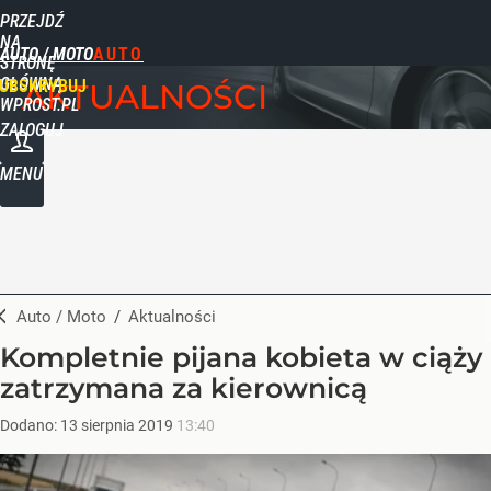
PRZEJDŹ
NA
AUTO / MOTO
STRONĘ
GŁÓWNĄ
UBSKRYBUJ
AKTUALNOŚCI
WPROST.PL
ZALOGUJ
MENU
Auto / Moto
/
Aktualności
Kompletnie pijana kobieta w ciąży
zatrzymana za kierownicą
Dodano:
13
sierpnia
2019
13:40