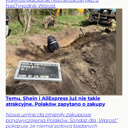
Nas
Tygodnik Wprost
Temu, Shein i AliExpress już nie takie
atrakcyjne. Polaków zapytano o zakupy
Nowe unijne cła zmieniły zakupowe
przyzwyczajenia Polaków. Sondaż dla „Wprost”
pokazuje, że niemal połowa badanych