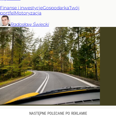
Finanse i inwestycje
Gospodarka
Twój
portfel
Motoryzacja
Radosław
Święcki