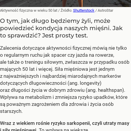
Aktywność fizyczna w wieku 50 lat
/ Źródło:
Shutterstock
/
AstroStar
O tym, jak długo będziemy żyli, może
powiedzieć kondycja naszych mięśni. Jak
to sprawdzić? Jest prosty test.
Zalecenia dotyczące aktywności fizycznej mówią nie tylko
o regularnym ruchu jak spacer czy jazda na rowerze,
ale także o treningu siłowym, zwłaszcza w przypadku osób
mających 50 lat i więcej. Siła mięśniowa jest jednym
z najważniejszych i najbardziej miarodajnych markerów
dotyczących długowieczności (ang. longevity)
oraz długości życia w dobrym zdrowiu (ang. healthspan).
Wpływa na metabolizm i zmniejsza ryzyko upadków, które
są poważnym zagrożeniem dla zdrowia i życia osób
starszych.
Wraz z wiekiem rośnie ryzyko sarkopenii, czyli utraty masy
i siły mięśniowej.
To wpływa na większe