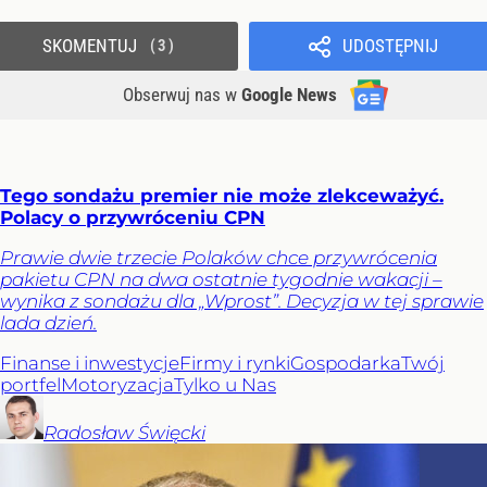
SKOMENTUJ
UDOSTĘPNIJ
3
Obserwuj nas
w
Google News
Tego sondażu premier nie może zlekceważyć.
Polacy o przywróceniu CPN
Prawie dwie trzecie Polaków chce przywrócenia
pakietu CPN na dwa ostatnie tygodnie wakacji –
wynika z sondażu dla „Wprost”. Decyzja w tej sprawie
lada dzień.
Finanse i inwestycje
Firmy i rynki
Gospodarka
Twój
portfel
Motoryzacja
Tylko u Nas
Radosław
Święcki