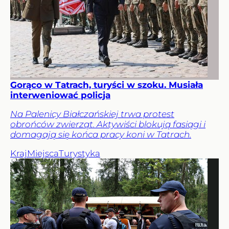
Gorąco w Tatrach, turyści w szoku. Musiała
interweniować policja
Na Palenicy Białczańskiej trwa protest
obrońców zwierząt. Aktywiści blokują fasiągi i
domagają się końca pracy koni w Tatrach.
Kraj
Miejsca
Turystyka