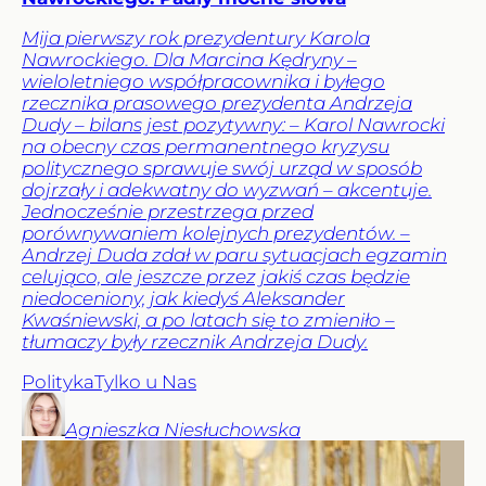
Mija pierwszy rok prezydentury Karola
Nawrockiego. Dla Marcina Kędryny –
wieloletniego współpracownika i byłego
rzecznika prasowego prezydenta Andrzeja
Dudy – bilans jest pozytywny: – Karol Nawrocki
na obecny czas permanentnego kryzysu
politycznego sprawuje swój urząd w sposób
dojrzały i adekwatny do wyzwań – akcentuje.
Jednocześnie przestrzega przed
porównywaniem kolejnych prezydentów. –
Andrzej Duda zdał w paru sytuacjach egzamin
celująco, ale jeszcze przez jakiś czas będzie
niedoceniony, jak kiedyś Aleksander
Kwaśniewski, a po latach się to zmieniło –
tłumaczy były rzecznik Andrzeja Dudy.
Polityka
Tylko u Nas
Agnieszka
Niesłuchowska