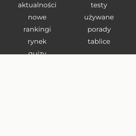
aktualności
testy
nowe
używane
rankingi
porady
rynek
tablice
quizy
o firmie
kontakt
reklama
regulamin
polityka prywatności
polityka cookie