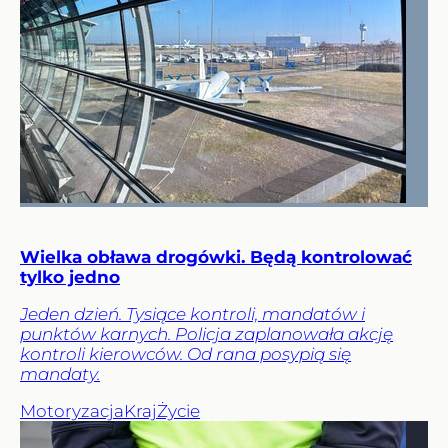
Wielka obława drogówki. Będą kontrolować
tylko jedno
Jeden dzień. Tysiące kontroli, mandatów i
punktów karnych. Policja zaplanowała akcję
kontroli kierowców. Od rana posypią się
mandaty.
Motoryzacja
Kraj
Życie