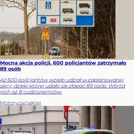
Mocna akcja policji. 600 policjantów zatrzymało
89 osób
Aż 600 policjantów wzięło udział w zaplanowanej
akcji, dzięki której udało się złapać 89 osób. Wśród
nich aż 8 cudzoziemców.
Motoryzacja
Kraj