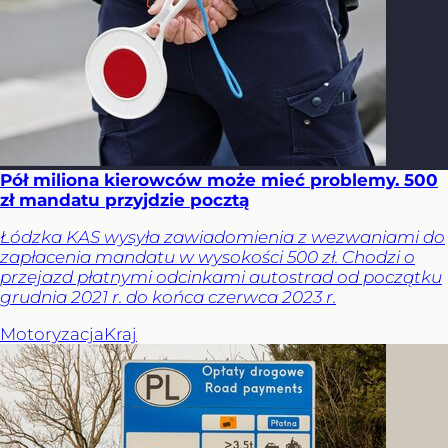
Pół miliona kierowców może mieć problemy. 500
zł mandatu przyjdzie pocztą
Łódzka KAS wysyła zawiadomienia z wezwaniami do
zapłacenia mandatu w wysokości 500 zł. Chodzi o
przejazd płatnymi odcinkami autostrad od początku
grudnia 2021 r. do końca czerwca 2023 r.
Motoryzacja
Kraj