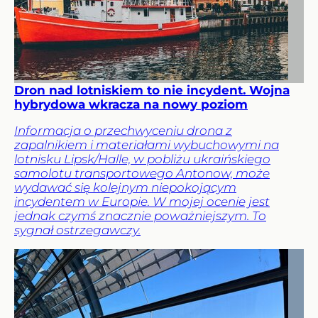
Dron nad lotniskiem to nie incydent. Wojna
hybrydowa wkracza na nowy poziom
Informacja o przechwyceniu drona z
zapalnikiem i materiałami wybuchowymi na
lotnisku Lipsk/Halle, w pobliżu ukraińskiego
samolotu transportowego Antonow, może
wydawać się kolejnym niepokojącym
incydentem w Europie. W mojej ocenie jest
jednak czymś znacznie poważniejszym. To
sygnał ostrzegawczy.