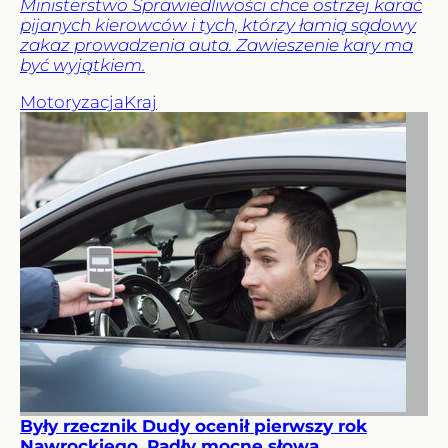
Ministerstwo Sprawiedliwości chce ostrzej karać
pijanych kierowców i tych, którzy łamią sądowy
zakaz prowadzenia auta. Zawieszenie kary ma
być wyjątkiem.
Motoryzacja
Kraj
Były rzecznik Dudy ocenił pierwszy rok
Nawrockiego. Padły mocne słowa