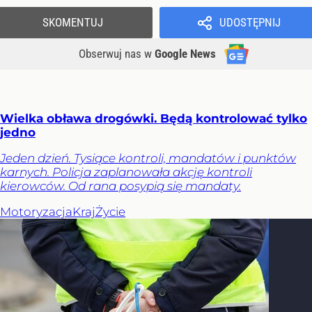
SKOMENTUJ
UDOSTĘPNIJ
Obserwuj nas
w
Google News
Wielka obława drogówki. Będą kontrolować tylko
jedno
Jeden dzień. Tysiące kontroli, mandatów i punktów
karnych. Policja zaplanowała akcję kontroli
kierowców. Od rana posypią się mandaty.
Motoryzacja
Kraj
Życie