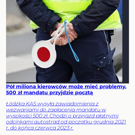
Pół miliona kierowców może mieć problemy.
500 zł mandatu przyjdzie pocztą
Łódzka KAS wysyła zawiadomienia z
wezwaniami do zapłacenia mandatu w
wysokości 500 zł. Chodzi o przejazd płatnymi
odcinkami autostrad od początku grudnia 2021
r. do końca czerwca 2023 r.