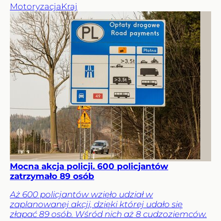
Motoryzacja
Kraj
Mocna akcja policji. 600 policjantów
zatrzymało 89 osób
Aż 600 policjantów wzięło udział w
zaplanowanej akcji, dzięki której udało się
złapać 89 osób. Wśród nich aż 8 cudzoziemców.