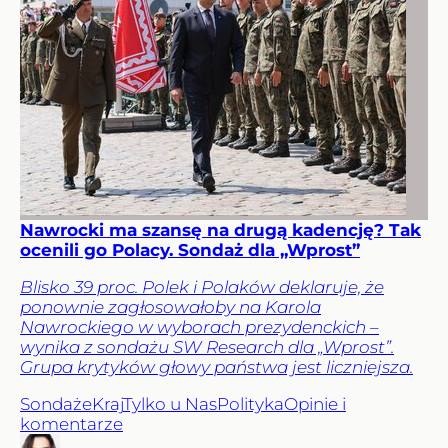
Nawrocki ma szansę na drugą kadencję? Tak
ocenili go Polacy. Sondaż dla „Wprost”
Blisko 39 proc. Polek i Polaków deklaruje, że
ponownie zagłosowałoby na Karola
Nawrockiego w wyborach prezydenckich –
wynika z sondażu SW Research dla „Wprost”.
Grupa krytyków głowy państwa jest liczniejsza.
Sondaże
Kraj
Tylko u Nas
Polityka
Opinie i
komentarze