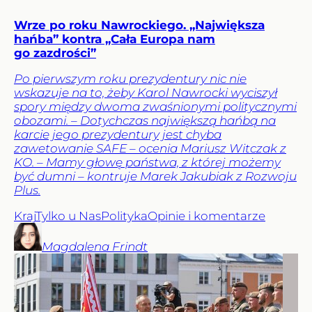
Wrze po roku Nawrockiego. „Największa
hańba” kontra „Cała Europa nam
go zazdrości”
Po pierwszym roku prezydentury nic nie
wskazuje na to, żeby Karol Nawrocki wyciszył
spory między dwoma zwaśnionymi politycznymi
obozami. – Dotychczas największą hańbą na
karcie jego prezydentury jest chyba
zawetowanie SAFE – ocenia Mariusz Witczak z
KO. – Mamy głowę państwa, z której możemy
być dumni – kontruje Marek Jakubiak z Rozwoju
Plus.
Kraj
Tylko u Nas
Polityka
Opinie i komentarze
Magdalena
Frindt