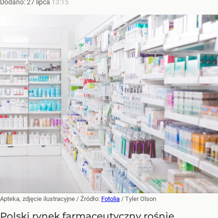
Dodano:
27
lipca
13:15
Apteka, zdjęcie ilustracyjne
/ Źródło:
Fotolia
/
Tyler Olson
Polski rynek farmaceutyczny rośnie