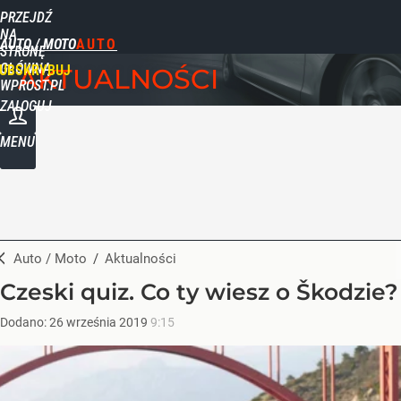
PRZEJDŹ
NA
AUTO / MOTO
STRONĘ
GŁÓWNĄ
UBSKRYBUJ
AKTUALNOŚCI
WPROST.PL
ZALOGUJ
MENU
Auto / Moto
/
Aktualności
Czeski quiz. Co ty wiesz o Škodzie?
Dodano:
26
września
2019
9:15