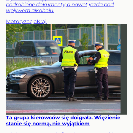
podrobione dokumenty, a nawet jazda pod
wpływem alkoholu.
Motoryzacja
Kraj
Ta grupa kierowców się doigrała. Więzienie
stanie się normą, nie wyjątkiem