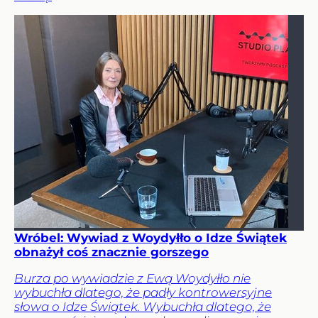
Wróbel: Wywiad z Woydyłło o Idze Świątek
obnażył coś znacznie gorszego
Burza po wywiadzie z Ewą Woydyłło nie
wybuchła dlatego, że padły kontrowersyjne
słowa o Idze Świątek. Wybuchła dlatego, że