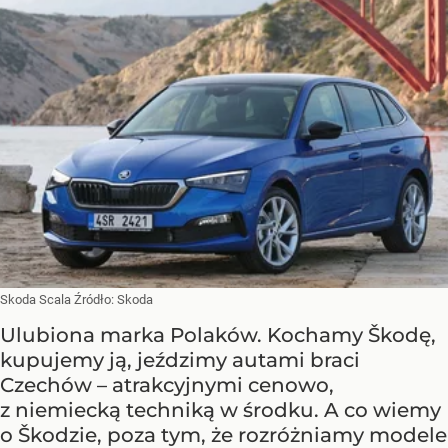
Skoda Scala
Źródło:
Skoda
Ulubiona marka Polaków. Kochamy Škodę,
kupujemy ją, jeździmy autami braci
Czechów – atrakcyjnymi cenowo,
z niemiecką techniką w środku. A co wiemy
o Škodzie, poza tym, że rozróżniamy modele