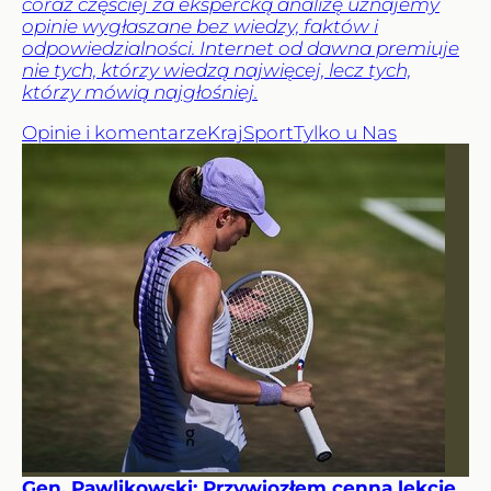
coraz częściej za ekspercką analizę uznajemy
opinie wygłaszane bez wiedzy, faktów i
odpowiedzialności. Internet od dawna premiuje
nie tych, którzy wiedzą najwięcej, lecz tych,
którzy mówią najgłośniej.
Opinie i komentarze
Kraj
Sport
Tylko u Nas
Gen. Pawlikowski: Przywiozłem cenną lekcję