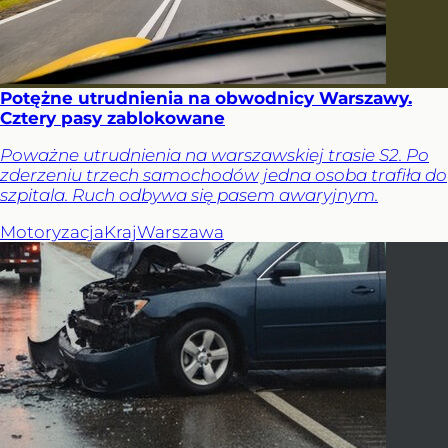
Potężne utrudnienia na obwodnicy Warszawy.
Cztery pasy zablokowane
Poważne utrudnienia na warszawskiej trasie S2. Po
zderzeniu trzech samochodów jedna osoba trafiła do
szpitala. Ruch odbywa się pasem awaryjnym.
Motoryzacja
Kraj
Warszawa