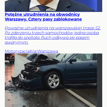
Potężne utrudnienia na obwodnicy
Warszawy. Cztery pasy zablokowane
Poważne utrudnienia na warszawskiej trasie S2.
Po zderzeniu trzech samochodów jedna osoba
trafiła do szpitala. Ruch odbywa się pasem
awaryjnym.
Motoryzacja
Kraj
Warszawa