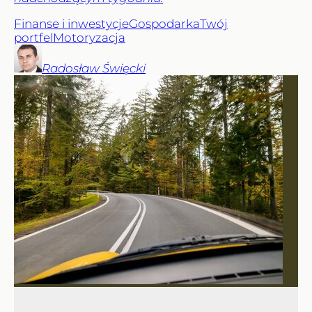
Finanse i inwestycje
Gospodarka
Twój
portfel
Motoryzacja
Radosław
Święcki