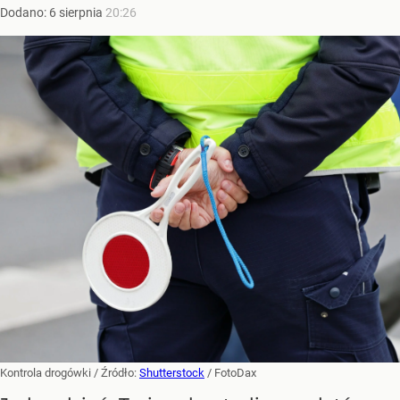
Dodano:
6
sierpnia
20:26
Kontrola drogówki
/ Źródło:
Shutterstock
/
FotoDax