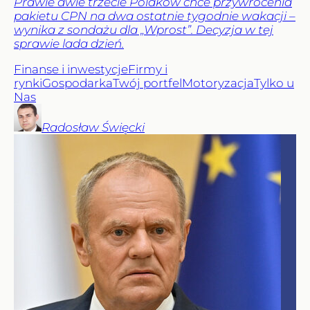
Prawie dwie trzecie Polaków chce przywrócenia
pakietu CPN na dwa ostatnie tygodnie wakacji –
wynika z sondażu dla „Wprost”. Decyzja w tej
sprawie lada dzień.
Finanse i inwestycje
Firmy i
rynki
Gospodarka
Twój portfel
Motoryzacja
Tylko u
Nas
Radosław
Święcki