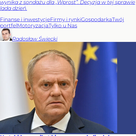
wynika z sondażu dla „Wprost”. Decyzja w tej sprawie
lada dzień.
Finanse i inwestycje
Firmy i rynki
Gospodarka
Twój
portfel
Motoryzacja
Tylko u Nas
Radosław
Święcki