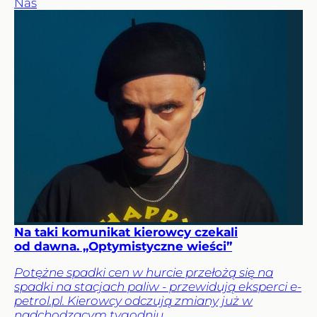
Nas
Na taki komunikat kierowcy czekali
od dawna. „Optymistyczne wieści”
Potężne spadki cen w hurcie przełożą się na
spadki na stacjach paliw - przewidują eksperci e-
petrol.pl. Kierowcy odczują zmiany już w
nadchodzącym tygodniu.