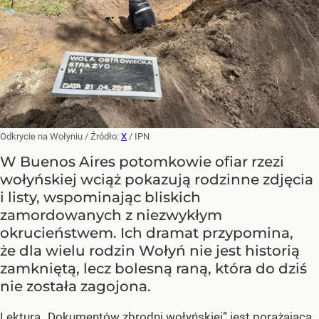
Odkrycie na Wołyniu
/ Źródło:
X
/
IPN
W Buenos Aires potomkowie ofiar rzezi
wołyńskiej wciąż pokazują rodzinne zdjęcia
i listy, wspominając bliskich
zamordowanych z niezwykłym
okrucieństwem. Ich dramat przypomina,
że dla wielu rodzin Wołyń nie jest historią
zamkniętą, lecz bolesną raną, która do dziś
nie została zagojona.
Lektura „Dokumentów zbrodni wołyńskiej” jest porażająca