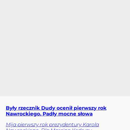
Były rzecznik Dudy ocenił pierwszy rok
Nawrockiego. Padły mocne słowa
Mija pierwszy rok prezydentury Karola