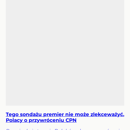
Tego sondażu premier nie może zlekceważyć.
Polacy o przywróceniu CPN