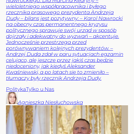
Nawrockiego. Dla Marcina Kędryny –
wieloletniego współpracownika i byłego
rzecznika prasowego prezydenta Andrzeja
Dudy – bilans jest pozytywny: – Karol Nawrocki
na obecny czas permanentnego kryzysu
politycznego sprawuje swój urząd w sposób
dojrzały i adekwatny do wyzwań – akcentuje.
Jednocześnie przestrzega przed
porównywaniem kolejnych prezydentów. –
Andrzej Duda zdał w paru sytuacjach egzamin
celująco, ale jeszcze przez jakiś czas będzie
niedoceniony, jak kiedyś Aleksander
Kwaśniewski, a po latach się to zmieniło –
tłumaczy były rzecznik Andrzeja Dudy.
Polityka
Tylko u Nas
Agnieszka
Niesłuchowska