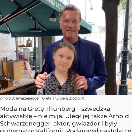
Arnold Schwarzenegger i Greta Thunberg
Źródło:
X
Moda na Gretę Thunberg – szwedzką
aktywistkę – nie mija. Uległ jej także Arnold
Schwarzenegger, aktor, gwiazdor i były
gubernator Kalifornii. Podarował nastolatce