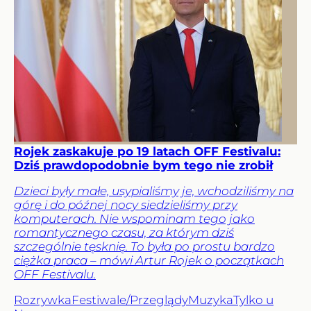
Rojek zaskakuje po 19 latach OFF Festivalu:
Dziś prawdopodobnie bym tego nie zrobił
Dzieci były małe, usypialiśmy je, wchodziliśmy na
górę i do późnej nocy siedzieliśmy przy
komputerach. Nie wspominam tego jako
romantycznego czasu, za którym dziś
szczególnie tęsknię. To była po prostu bardzo
ciężka praca – mówi Artur Rojek o początkach
OFF Festivalu.
Rozrywka
Festiwale/Przeglądy
Muzyka
Tylko u