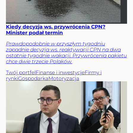
Kiedy decyzja ws. przywrócenia CPN?
Minister podał termin
Prawdopodobnie w przyszłym tygodniu
zapadnie decyzja ws. reaktywacji CPN na dwa
ostatnie tygodnie wakacji. Przywrócenia pakietu
chce dwie trzecie Polaków.
Twój portfel
Finanse i inwestycje
Firmy i
rynki
Gospodarka
Motoryzacja