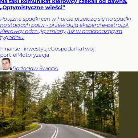
Na taki komunikat kierowcy czekali od dawna.
„Optymistyczne wieści”
Potężne spadki cen w hurcie przełożą się na spadki
na stacjach paliw - przewidują eksperci e-petrol.pl.
Kierowcy odczują zmiany już w nadchodzącym
tygodniu.
Finanse i inwestycje
Gospodarka
Twój
portfel
Motoryzacja
Radosław
Święcki