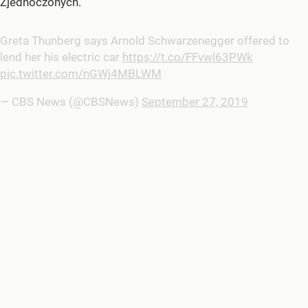
Zjednoczonych.
Greta Thunberg says Arnold Schwarzenegger offered to
lend her his electric car
https://t.co/FFvwl63PWk
pic.twitter.com/nGWj4MBLWM
— CBS News (@CBSNews)
September 27, 2019