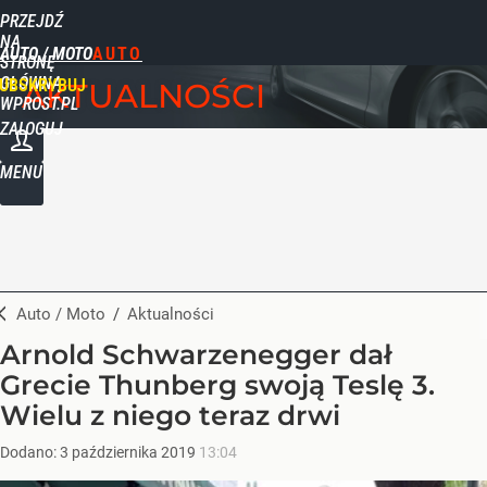
PRZEJDŹ
NA
AUTO / MOTO
STRONĘ
GŁÓWNĄ
UBSKRYBUJ
AKTUALNOŚCI
WPROST.PL
ZALOGUJ
MENU
Auto / Moto
/
Aktualności
Arnold Schwarzenegger dał
Grecie Thunberg swoją Teslę 3.
Wielu z niego teraz drwi
Dodano:
3
października
2019
13:04