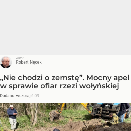
Autor:
Robert Nęcek
„Nie chodzi o zemstę”. Mocny apel
w sprawie ofiar rzezi wołyńskiej
Dodano:
wczoraj
6:09