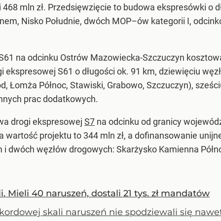
i 468 mln zł. Przedsięwzięcie to budowa ekspresówki o d
anem, Nisko Południe, dwóch MOP–ów kategorii I, odcink
61 na odcinku Ostrów Mazowiecka-Szczuczyn kosztować 
ogi ekspresowej S61 o długości ok. 91 km, dziewięciu w
, Łomża Północ, Stawiski, Grabowo, Szczuczyn), sześc
innych prac dodatkowych.
wa drogi ekspresowej
S7
na odcinku od granicy wojewód
 wartość projektu to 344 mln zł, a dofinansowanie unijn
km i dwóch węzłów drogowych: Skarżysko Kamienna Półno
. Mieli 40 naruszeń, dostali 21 tys. zł mandatów
kordowej skali naruszeń nie spodziewali się nawet