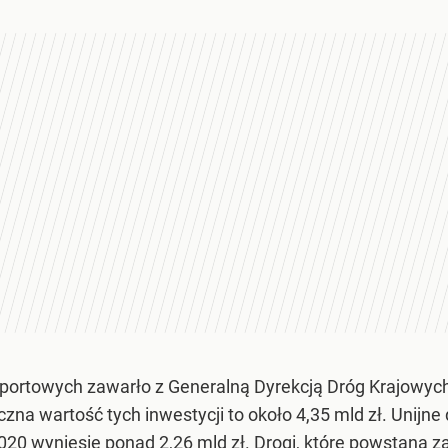
portowych zawarło z Generalną Dyrekcją Dróg Krajowyc
czna wartość tych inwestycji to około 4,35 mld zł. Unij
020 wyniesie ponad 2,26 mld zł. Drogi, które powstaną z