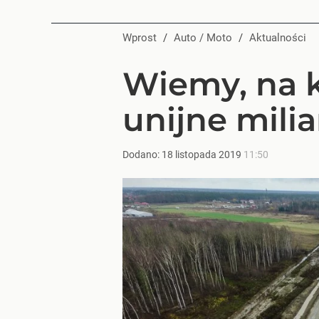
Wprost
/
Auto / Moto
/
Aktualności
Wiemy, na 
unijne mili
Dodano:
18
listopada
2019
11:50