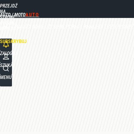
PRZEJDŹ
Udostępnij
1
Skomentuj
NA
AUTO / MOTO
STRONĘ
GŁÓWNĄ
AKTUALNOŚCI
NOWE
UŻYWANE
PORADY
RANKINGI
TESTY
RYNEK
WPROST.PL
SUBSKRYBUJ
ZALOGUJ
SZUKAJ
MENU