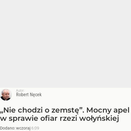
Autor:
Robert Nęcek
„Nie chodzi o zemstę”. Mocny apel
w sprawie ofiar rzezi wołyńskiej
Dodano:
wczoraj
6:09