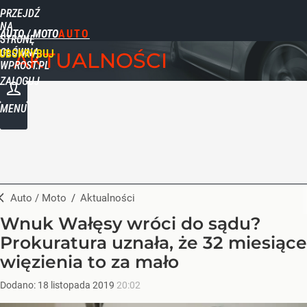
PRZEJDŹ
NA
AUTO / MOTO
STRONĘ
GŁÓWNĄ
UBSKRYBUJ
AKTUALNOŚCI
WPROST.PL
ZALOGUJ
MENU
Auto / Moto
/
Aktualności
Wnuk Wałęsy wróci do sądu?
Prokuratura uznała, że 32 miesiące
więzienia to za mało
Dodano:
18
listopada
2019
20:02