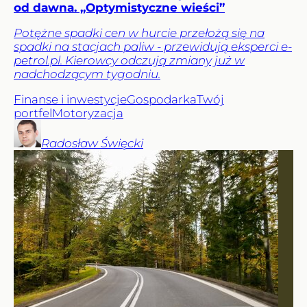
od dawna. „Optymistyczne wieści”
Potężne spadki cen w hurcie przełożą się na
spadki na stacjach paliw - przewidują eksperci e-
petrol.pl. Kierowcy odczują zmiany już w
nadchodzącym tygodniu.
Finanse i inwestycje
Gospodarka
Twój
portfel
Motoryzacja
Radosław
Święcki