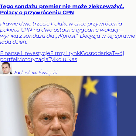
Tego sondażu premier nie może zlekceważyć.
Polacy o przywróceniu CPN
Prawie dwie trzecie Polaków chce przywrócenia
pakietu CPN na dwa ostatnie tygodnie wakacji –
wynika z sondażu dla „Wprost”. Decyzja w tej sprawie
lada dzień.
Finanse i inwestycje
Firmy i rynki
Gospodarka
Twój
portfel
Motoryzacja
Tylko u Nas
Radosław
Święcki