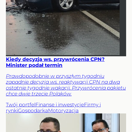
Kiedy decyzja ws. przywrócenia CPN?
Minister podał termin
Prawdopodobnie w przyszłym tygodniu
zapadnie decyzja ws. reaktywacji CPN na dwa
ostatnie tygodnie wakacji. Przywrócenia pakietu
chce dwie trzecie Polaków.
Twój portfel
Finanse i inwestycje
Firmy i
rynki
Gospodarka
Motoryzacja