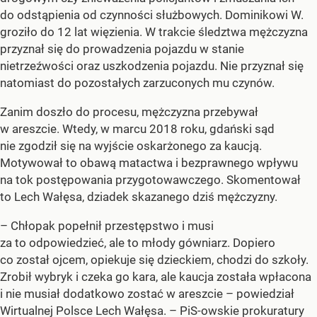
do odstąpienia od czynności służbowych. Dominikowi W.
groziło do 12 lat więzienia. W trakcie śledztwa mężczyzna
przyznał się do prowadzenia pojazdu w stanie
nietrzeźwości oraz uszkodzenia pojazdu. Nie przyznał się
natomiast do pozostałych zarzuconych mu czynów.
Zanim doszło do procesu, mężczyzna przebywał
w areszcie. Wtedy, w marcu 2018 roku, gdański sąd
nie zgodził się na wyjście oskarżonego za kaucją.
Motywował to obawą matactwa i bezprawnego wpływu
na tok postępowania przygotowawczego. Skomentował
to Lech Wałęsa, dziadek skazanego dziś mężczyzny.
– Chłopak popełnił przestępstwo i musi
za to odpowiedzieć, ale to młody gówniarz. Dopiero
co został ojcem, opiekuje się dzieckiem, chodzi do szkoły.
Zrobił wybryk i czeka go kara, ale kaucja została wpłacona
i nie musiał dodatkowo zostać w areszcie – powiedział
Wirtualnej Polsce Lech Wałęsa. – PiS-owskie prokuratury