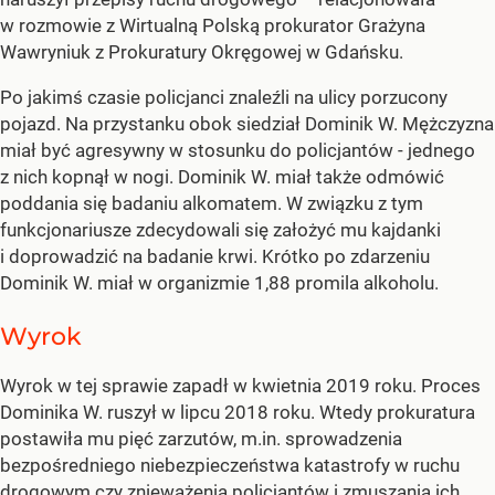
w rozmowie z Wirtualną Polską prokurator Grażyna
Wawryniuk z Prokuratury Okręgowej w Gdańsku.
Po jakimś czasie policjanci znaleźli na ulicy porzucony
pojazd. Na przystanku obok siedział Dominik W. Mężczyzna
miał być agresywny w stosunku do policjantów - jednego
z nich kopnął w nogi. Dominik W. miał także odmówić
poddania się badaniu alkomatem. W związku z tym
funkcjonariusze zdecydowali się założyć mu kajdanki
i doprowadzić na badanie krwi. Krótko po zdarzeniu
Dominik W. miał w organizmie 1,88 promila alkoholu.
Wyrok
Wyrok w tej sprawie zapadł w kwietnia 2019 roku. Proces
Dominika W. ruszył w lipcu 2018 roku. Wtedy prokuratura
postawiła mu pięć zarzutów, m.in. sprowadzenia
bezpośredniego niebezpieczeństwa katastrofy w ruchu
drogowym czy znieważenia policjantów i zmuszania ich