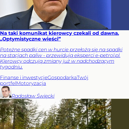
Na taki komunikat kierowcy czekali od dawna.
„Optymistyczne wieści”
Potężne spadki cen w hurcie przełożą się na spadki
na stacjach paliw - przewidują eksperci e-petrol.pl.
Kierowcy odczują zmiany już w nadchodzącym
tygodniu.
Finanse i inwestycje
Gospodarka
Twój
portfel
Motoryzacja
Radosław
Święcki