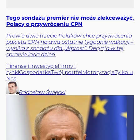
Tego sondażu premier nie może zlekceważyć.
Polacy o przywróceniu CPN
Prawie dwie trzecie Polaków chce przywrócenia
pakietu CPN na dwa ostatnie tygodnie wakacji –
wynika z sondażu dla „Wprost”. Decyzja w tej
sprawie lada dzień.
Finanse i inwestycje
Firmy i
rynki
Gospodarka
Twój portfel
Motoryzacja
Tylko u
Nas
Radosław
Święcki