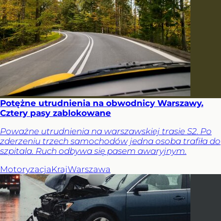
Potężne utrudnienia na obwodnicy Warszawy.
Cztery pasy zablokowane
Poważne utrudnienia na warszawskiej trasie S2. Po
zderzeniu trzech samochodów jedna osoba trafiła do
szpitala. Ruch odbywa się pasem awaryjnym.
Motoryzacja
Kraj
Warszawa