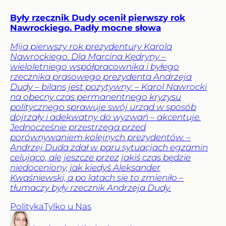
Były rzecznik Dudy ocenił pierwszy rok
Nawrockiego. Padły mocne słowa
Mija pierwszy rok prezydentury Karola
Nawrockiego. Dla Marcina Kędryny –
wieloletniego współpracownika i byłego
rzecznika prasowego prezydenta Andrzeja
Dudy – bilans jest pozytywny: – Karol Nawrocki
na obecny czas permanentnego kryzysu
politycznego sprawuje swój urząd w sposób
dojrzały i adekwatny do wyzwań – akcentuje.
Jednocześnie przestrzega przed
porównywaniem kolejnych prezydentów. –
Andrzej Duda zdał w paru sytuacjach egzamin
celująco, ale jeszcze przez jakiś czas będzie
niedoceniony, jak kiedyś Aleksander
Kwaśniewski, a po latach się to zmieniło –
tłumaczy były rzecznik Andrzeja Dudy.
Polityka
Tylko u Nas