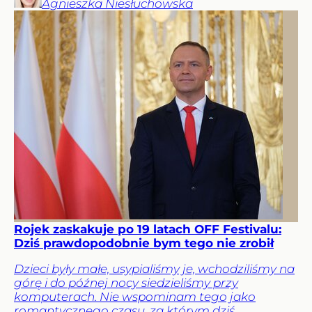
Agnieszka
Niesłuchowska
Rojek zaskakuje po 19 latach OFF Festivalu:
Dziś prawdopodobnie bym tego nie zrobił
Dzieci były małe, usypialiśmy je, wchodziliśmy na
górę i do późnej nocy siedzieliśmy przy
komputerach. Nie wspominam tego jako
romantycznego czasu, za którym dziś