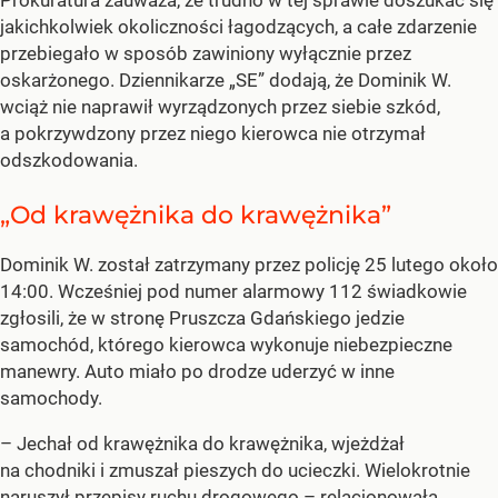
Prokuratura zauważa, że trudno w tej sprawie doszukać się
jakichkolwiek okoliczności łagodzących, a całe zdarzenie
przebiegało w sposób zawiniony wyłącznie przez
oskarżonego. Dziennikarze „SE” dodają, że Dominik W.
wciąż nie naprawił wyrządzonych przez siebie szkód,
a pokrzywdzony przez niego kierowca nie otrzymał
odszkodowania.
„Od krawężnika do krawężnika”
Dominik W. został zatrzymany przez policję 25 lutego około
14:00. Wcześniej pod numer alarmowy 112 świadkowie
zgłosili, że w stronę Pruszcza Gdańskiego jedzie
samochód, którego kierowca wykonuje niebezpieczne
manewry. Auto miało po drodze uderzyć w inne
samochody.
– Jechał od krawężnika do krawężnika, wjeżdżał
na chodniki i zmuszał pieszych do ucieczki. Wielokrotnie
naruszył przepisy ruchu drogowego – relacjonowała