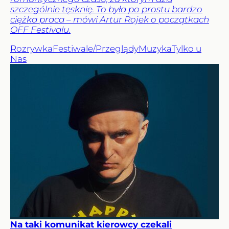
szczególnie tęsknię. To była po prostu bardzo
ciężka praca – mówi Artur Rojek o początkach
OFF Festivalu.
Rozrywka
Festiwale/Przeglądy
Muzyka
Tylko u
Nas
Na taki komunikat kierowcy czekali