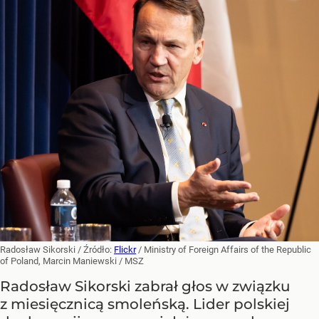
Radosław Sikorski
/ Źródło:
Flickr
/
Ministry of Foreign Affairs of the Republic
of Poland, Marcin Maniewski / MSZ
Radosław Sikorski zabrał głos w związku
z miesięcznicą smoleńską. Lider polskiej