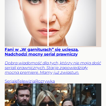
Fani w „W garniturach” się ucieszą.
Nadchodzi mocny serial prawniczy
Dobra wiadomość dla tych, którzy nie mają dość
seriali prawnicznych. Stacje zapowiedziały
mocną premierę. Mamy już zwiastun.
Seriale
Telewizja
Rozrywka