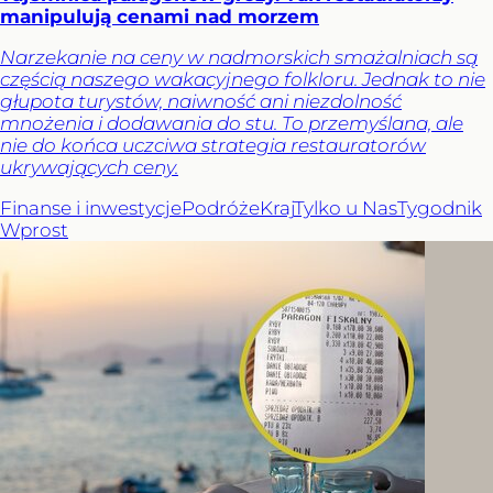
manipulują cenami nad morzem
Narzekanie na ceny w nadmorskich smażalniach są
częścią naszego wakacyjnego folkloru. Jednak to nie
głupota turystów, naiwność ani niezdolność
mnożenia i dodawania do stu. To przemyślana, ale
nie do końca uczciwa strategia restauratorów
ukrywających ceny.
Finanse i inwestycje
Podróże
Kraj
Tylko u Nas
Tygodnik
Wprost