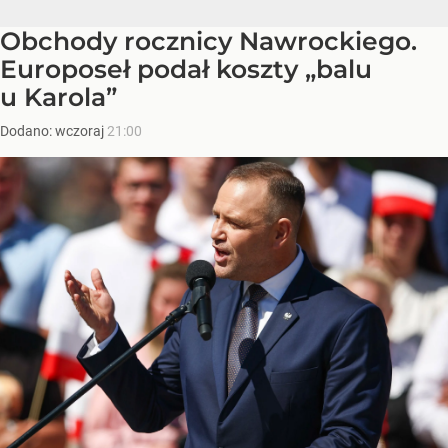
Obchody rocznicy Nawrockiego.
Europoseł podał koszty „balu
u Karola”
Dodano:
wczoraj
21:00