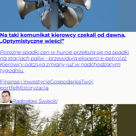
Na taki komunikat kierowcy czekali od dawna.
„Optymistyczne wieści”
Potężne spadki cen w hurcie przełożą się na spadki
na stacjach paliw - przewidują eksperci e-petrol.pl.
Kierowcy odczują zmiany już w nadchodzącym
tygodniu.
Finanse i inwestycje
Gospodarka
Twój
portfel
Motoryzacja
Radosław
Święcki