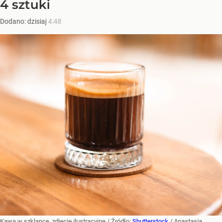
4 sztuki
Dodano:
dzisiaj
4:48
Kawa w szklance, zdjęcie ilustracyjne
/ Źródło:
Shutterstock
/
Anastasia