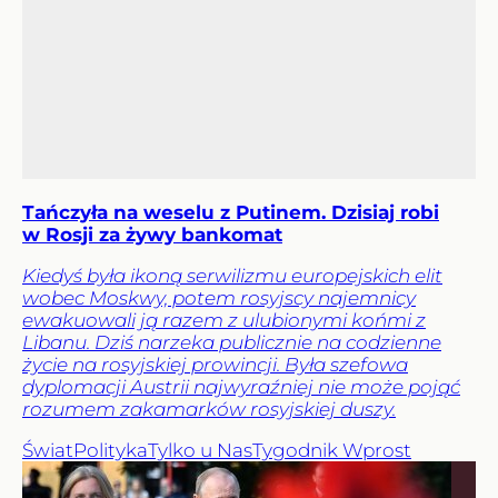
Tańczyła na weselu z Putinem. Dzisiaj robi
w Rosji za żywy bankomat
Kiedyś była ikoną serwilizmu europejskich elit
wobec Moskwy, potem rosyjscy najemnicy
ewakuowali ją razem z ulubionymi końmi z
Libanu. Dziś narzeka publicznie na codzienne
życie na rosyjskiej prowincji. Była szefowa
dyplomacji Austrii najwyraźniej nie może pojąć
rozumem zakamarków rosyjskiej duszy.
Świat
Polityka
Tylko u Nas
Tygodnik Wprost