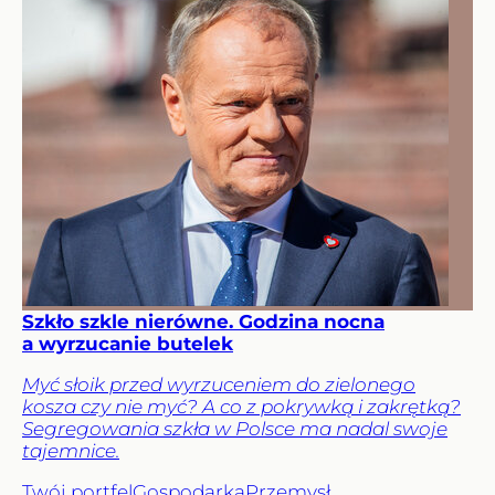
Szkło szkle nierówne. Godzina nocna
a wyrzucanie butelek
Myć słoik przed wyrzuceniem do zielonego
kosza czy nie myć? A co z pokrywką i zakrętką?
Segregowania szkła w Polsce ma nadal swoje
tajemnice.
Twój portfel
Gospodarka
Przemysł