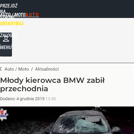
PRZEJDŹ
NA
AUTO / MOTO
STRONĘ
GŁÓWNĄ
UBSKRYBUJ
WPROST.PL
ZALOGUJ
MENU
Auto / Moto
/
Aktualności
Młody kierowca BMW zabił
przechodnia
Dodano:
4
grudnia
2019
13:40