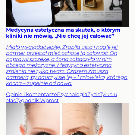
Medycyna estetyczna ma skutek, o którym
kliniki nie mówią. „Nie chcę jej całować”
Miała wyglądać lepiej. Zrobiła usta i nagle jej
partner przestał mieć ochotę ją całować. On
poprawił szczękę, a żona zobaczyła w nim
obcego mężczyznę. Medycyna estetyczna
zmienia nie tylko twarz. Czasem zmusza
partnera, by nauczył się jej – i człowieka, którego
kocha – zupełnie od nowa.
Opinie i komentarze
Psychologia
Życie
Tylko u
Nas
Tygodnik Wprost