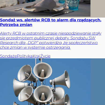
Sondaż ws. alertów RCB to alarm dla rządzących.
Potrzeba zmian
Alerty RCB w ostatnim czasie niespodziewanie stały
się przedmiotem publicznej debaty. Sondażu SW
Research dla „DGP” potwierdza, że społeczeństwo
chce zmian w systemie ostrzegania.
Sondaże
Polityka
Kraj
Życie