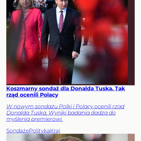
Koszmarny sondaż dla Donalda Tuska. Tak
rząd ocenili Polacy
W nowym sondażu Polki i Polacy ocenili rząd
Donalda Tuska. Wyniki badania dadzą do
myślenia premierowi.
Sondaże
Polityka
Kraj