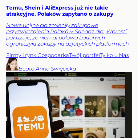
Temu, Shein i AliExpress już nie takie
atrakcyjne. Polaków zapytano o zakupy
Nowe unijne cła zmieniły zakupowe
przyzwyczajenia Polaków. Sondaż dla „Wprost”
pokazuje, że niemal połowa badanych
ograniczyła zakupy na azjatyckich platformach.
Firmy i rynki
Gospodarka
Twój portfel
Tylko u Nas
Beata Anna
Święcicka