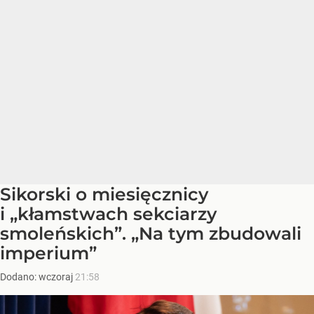
Sikorski o miesięcznicy
i „kłamstwach sekciarzy
smoleńskich”. „Na tym zbudowali
imperium”
Dodano:
wczoraj
21:58