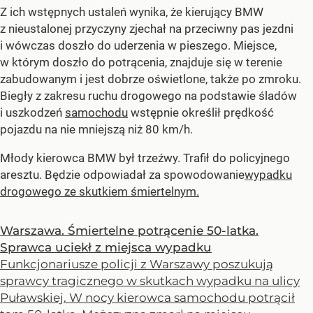
Z ich wstępnych ustaleń wynika, że kierujący BMW
z nieustalonej przyczyny zjechał na przeciwny pas jezdni
i wówczas doszło do uderzenia w pieszego. Miejsce,
w którym doszło do potrącenia, znajduje się w terenie
zabudowanym i jest dobrze oświetlone, także po zmroku.
Biegły z zakresu ruchu drogowego na podstawie śladów
i uszkodzeń
samochodu
wstępnie określił prędkość
pojazdu na nie mniejszą niż 80 km/h.
Młody kierowca BMW był trzeźwy. Trafił do policyjnego
aresztu. Będzie odpowiadał za spowodowanie
wypadku
drogowego ze skutkiem śmiertelnym.
Warszawa. Śmiertelne potrącenie 50-latka.
Sprawca uciekł z miejsca wypadku
Funkcjonariusze policji z Warszawy poszukują
sprawcy tragicznego w skutkach wypadku na ulicy
Puławskiej. W nocy kierowca samochodu potrącił