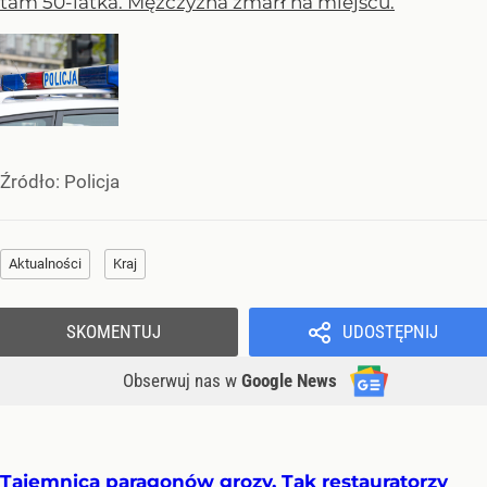
tam 50-latka. Mężczyzna zmarł na miejscu.
Źródło:
Policja
Aktualności
Kraj
SKOMENTUJ
UDOSTĘPNIJ
Obserwuj nas
w
Google News
Tajemnica paragonów grozy. Tak restauratorzy