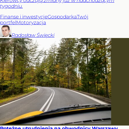
Kierowcy odczują zmiany już w nadchodzącym
tygodniu.
Finanse i inwestycje
Gospodarka
Twój
portfel
Motoryzacja
Radosław
Święcki
Potężne utrudnienia na obwodnicy Warszawy.