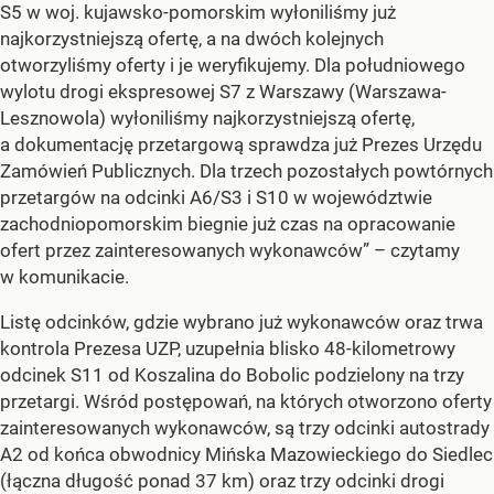
S5 w woj. kujawsko-pomorskim wyłoniliśmy już
najkorzystniejszą ofertę, a na dwóch kolejnych
otworzyliśmy oferty i je weryfikujemy. Dla południowego
wylotu drogi ekspresowej S7 z Warszawy (Warszawa-
Lesznowola) wyłoniliśmy najkorzystniejszą ofertę,
a dokumentację przetargową sprawdza już Prezes Urzędu
Zamówień Publicznych. Dla trzech pozostałych powtórnych
przetargów na odcinki A6/S3 i S10 w województwie
zachodniopomorskim biegnie już czas na opracowanie
ofert przez zainteresowanych wykonawców”
– czytamy
w komunikacie.
Listę odcinków, gdzie wybrano już wykonawców oraz trwa
kontrola Prezesa UZP, uzupełnia blisko 48-kilometrowy
odcinek S11 od Koszalina do Bobolic podzielony na trzy
przetargi. Wśród postępowań, na których otworzono oferty
zainteresowanych wykonawców, są trzy odcinki autostrady
A2 od końca obwodnicy Mińska Mazowieckiego do Siedlec
(łączna długość ponad 37 km) oraz trzy odcinki drogi