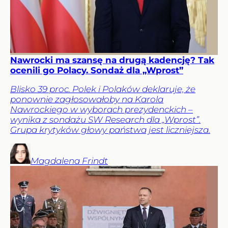
Nawrocki ma szansę na drugą kadencję? Tak
ocenili go Polacy. Sondaż dla „Wprost”
Blisko 39 proc. Polek i Polaków deklaruje, że
ponownie zagłosowałoby na Karola
Nawrockiego w wyborach prezydenckich –
wynika z sondażu SW Research dla „Wprost”.
Grupa krytyków głowy państwa jest liczniejsza.
Magdalena
Frindt