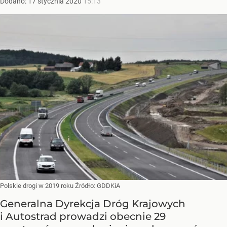
Dodano:
17
stycznia
2020
15:13
Polskie drogi w 2019 roku
Źródło:
GDDKiA
Generalna Dyrekcja Dróg Krajowych
i Autostrad prowadzi obecnie 29