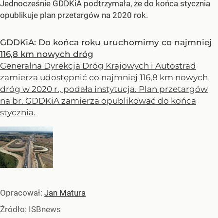
Jednocześnie GDDKiA podtrzymała, że do końca stycznia
opublikuje plan przetargów na 2020 rok.
GDDKiA: Do końca roku uruchomimy co najmniej
116,8 km nowych dróg
Generalna Dyrekcja Dróg Krajowych i Autostrad
zamierza udostępnić co najmniej 116,8 km nowych
dróg w 2020 r., podała instytucja. Plan przetargów
na br. GDDKiA zamierza opublikować do końca
stycznia.
Opracował:
Jan Matura
Źródło:
ISBnews