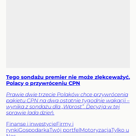
Tego sondażu premier nie może zlekceważyć.
Polacy o przywróceniu CPN
Prawie dwie trzecie Polaków chce przywrócenia
pakietu CPN na dwa ostatnie tygodnie wakacji –
wynika z sondażu dla „Wprost”. Decyzja w tej
sprawie lada dzień.
Finanse i inwestycje
Firmy i
rynki
Gospodarka
Twój portfel
Motoryzacja
Tylko u
Nas