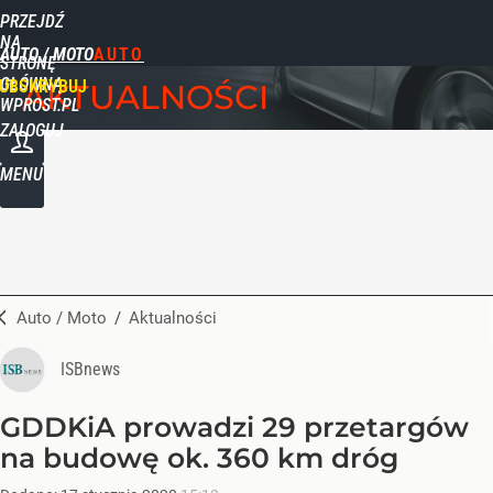
PRZEJDŹ
NA
AUTO / MOTO
STRONĘ
GŁÓWNĄ
UBSKRYBUJ
AKTUALNOŚCI
WPROST.PL
ZALOGUJ
MENU
Auto / Moto
/
Aktualności
ISBnews
GDDKiA prowadzi 29 przetargów
na budowę ok. 360 km dróg