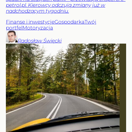
petrol.pl. Kierowcy odczują zmiany już w
nadchodzącym tygodniu.
Finanse i inwestycje
Gospodarka
Twój
portfel
Motoryzacja
Radosław
Święcki