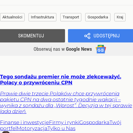
Aktualności
Infrastruktura
Transport
Gospodarka
Kraj
SKOMENTUJ
UDOSTĘPNIJ
Obserwuj nas
w
Google News
Tego sondażu premier nie może zlekceważyć.
Polacy o przywróceniu CPN
Prawie dwie trzecie Polaków chce przywrócenia
pakietu CPN na dwa ostatnie tygodnie wakacji –
wynika z sondażu dla „Wprost”. Decyzja w tej sprawie
lada dzień.
Finanse i inwestycje
Firmy i rynki
Gospodarka
Twój
portfel
Motoryzacja
Tylko u Nas