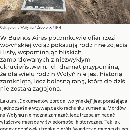
Odkrycie na Wołyniu
/ Źródło:
X
/
IPN
W Buenos Aires potomkowie ofiar rzezi
wołyńskiej wciąż pokazują rodzinne zdjęcia
i listy, wspominając bliskich
zamordowanych z niezwykłym
okrucieństwem. Ich dramat przypomina,
że dla wielu rodzin Wołyń nie jest historią
zamkniętą, lecz bolesną raną, która do dziś
nie została zagojona.
Lektura „Dokumentów zbrodni wołyńskiej” jest porażająca
i jednocześnie wzywająca do rachunku sumienia. Mordów
na Wołyniu nie można zamazać, lecz trzeba im nadać
właściwe miejsce w świadomości historycznej. Tak jak
godny pochówek i troska o grób świadczy o miłości dzieci