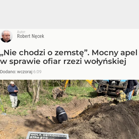
Autor:
Robert Nęcek
„Nie chodzi o zemstę”. Mocny apel
w sprawie ofiar rzezi wołyńskiej
Dodano:
wczoraj
6:09