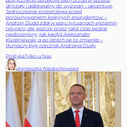
politycznego sprawuje swój urząd w sposób
dojrzały i adekwatny do wyzwań – akcentuje.
Jednocześnie przestrzega przed
porównywaniem kolejnych prezydentów. –
Andrzej Duda zdał w paru sytuacjach egzamin
celująco, ale jeszcze przez jakiś czas będzie
niedoceniony, jak kiedyś Aleksander
Kwaśniewski, a po latach się to zmieniło –
tłumaczy były rzecznik Andrzeja Dudy.
Polityka
Tylko u Nas
Agnieszka
Niesłuchowska