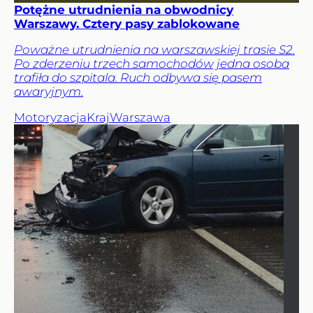
Potężne utrudnienia na obwodnicy
Warszawy. Cztery pasy zablokowane
Poważne utrudnienia na warszawskiej trasie S2.
Po zderzeniu trzech samochodów jedna osoba
trafiła do szpitala. Ruch odbywa się pasem
awaryjnym.
Motoryzacja
Kraj
Warszawa