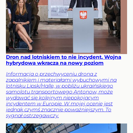
Dron nad lotniskiem to nie incydent. Wojna
hybrydowa wkracza na nowy poziom
Informacja o przechwyceniu drona z
zapalnikiem i materiałami wybuchowymi na
lotnisku Lipsk/Halle, w pobliżu ukraińskiego
samolotu transportowego Antonow, może
wydawać się kolejnym niepokojącym
incydentem w Europie. W mojej ocenie jest
jednak czymś znacznie poważniejszym. To
sygnał ostrzegawczy.