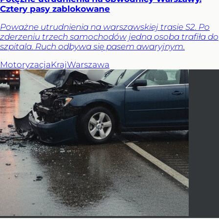
Cztery pasy zablokowane
Poważne utrudnienia na warszawskiej trasie S2. Po
zderzeniu trzech samochodów jedna osoba trafiła do
szpitala. Ruch odbywa się pasem awaryjnym.
Motoryzacja
Kraj
Warszawa