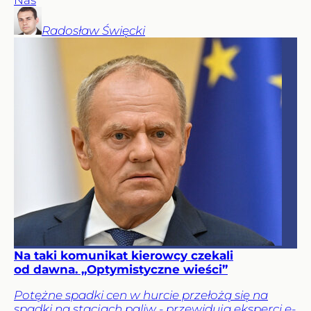
Radosław
Święcki
Na taki komunikat kierowcy czekali
od dawna. „Optymistyczne wieści”
Potężne spadki cen w hurcie przełożą się na
spadki na stacjach paliw - przewidują eksperci e-