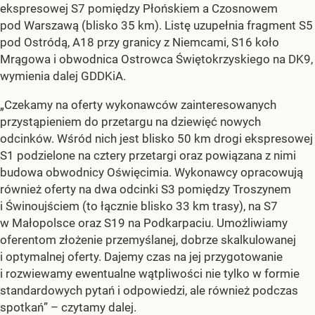
ekspresowej S7 pomiędzy Płońskiem a Czosnowem
pod Warszawą (blisko 35 km). Listę uzupełnia fragment S5
pod Ostródą, A18 przy granicy z Niemcami, S16 koło
Mrągowa i obwodnica Ostrowca Świętokrzyskiego na DK9,
wymienia dalej GDDKiA.
„Czekamy na oferty wykonawców zainteresowanych
przystąpieniem do przetargu na dziewięć nowych
odcinków. Wśród nich jest blisko 50 km drogi ekspresowej
S1 podzielone na cztery przetargi oraz powiązana z nimi
budowa obwodnicy Oświęcimia. Wykonawcy opracowują
również oferty na dwa odcinki S3 pomiędzy Troszynem
i Świnoujściem (to łącznie blisko 33 km trasy), na S7
w Małopolsce oraz S19 na Podkarpaciu. Umożliwiamy
oferentom złożenie przemyślanej, dobrze skalkulowanej
i optymalnej oferty. Dajemy czas na jej przygotowanie
i rozwiewamy ewentualne wątpliwości nie tylko w formie
standardowych pytań i odpowiedzi, ale również podczas
spotkań”
– czytamy dalej.