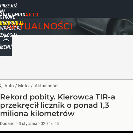
PRZEJDŹ
NA
AUTO / MOTO
STRONĘ
GŁÓWNĄ
UBSKRYBUJ
AKTUALNOŚCI
WPROST.PL
ZALOGUJ
MENU
Auto / Moto
/
Aktualności
Rekord pobity. Kierowca TIR-a
przekręcił licznik o ponad 1,3
miliona kilometrów
Dodano:
23
stycznia
2020
16:45