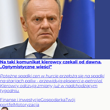
Na taki komunikat kierowcy czekali od dawna.
„Optymistyczne wieści”
Potężne spadki cen w hurcie przełożą się na spadki
na stacjach paliw - przewidują eksperci e-petrol.pl.
Kierowcy odczują zmiany już w nadchodzącym
tygodniu.
Finanse i inwestycje
Gospodarka
Twój
portfel
Motoryzacja