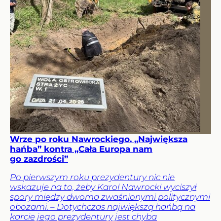
Wrze po roku Nawrockiego. „Największa
hańba” kontra „Cała Europa nam
go zazdrości”
Po pierwszym roku prezydentury nic nie
wskazuje na to, żeby Karol Nawrocki wyciszył
spory między dwoma zwaśnionymi politycznymi
obozami. – Dotychczas największą hańbą na
karcie jego prezydentury jest chyba