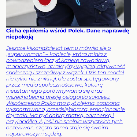
Cicha epidemia wśród Polek. Dane naprawdę
niepokoją
Jeszcze kilkanaście lat temu mówiło się o
„superwoman” – kobiecie, która miała z
powodzeniem łączyć karierę zawodową,
macierzyństwo, atrakcyjny wygląd, aktywność
społeczną i szczęśliwy związek. Dziś ten model
nie tylko nie zniknął, ale został spotęgowany
przez media społecznościowe, kulturę
nieustannego porównywania się oraz
wszechobecną presję osiągania sukcesu.
Współczesna Polka ma być piękna, zadbana,
wysportowana, przedsiębiorcza, emocjonalnie
dojrzała. Ma być dobrą matką, partnerką i
przyjaciółką. A jeśli nie spełnia wszystkich tych
oczekiwań, często sama staje się swoim
najsurowszym sędzią.