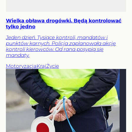
Wielka obława drogówki. Będą kontrolować
tylko jedno
Jeden dzień. Tysiące kontroli, mandatów i
punktów karnych. Policja zaplanowała akcję
kontroli kierowców. Od rana posypią się
mandaty.
Motoryzacja
Kraj
Życie