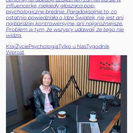
influencerkę, niekiedy głoszącą pop-
psychologiczne brednie. Paradoksalnie to, co
ostatnio powiedziała o Idze Świątek, nie jest ani
najbardziej kontrowersyjne, ani najgroźniejsze.
Problem w tym, że wszyscy udawali, że tego nie
widzą.
Kraj
Życie
Psychologia
Tylko u Nas
Tygodnik
Wprost