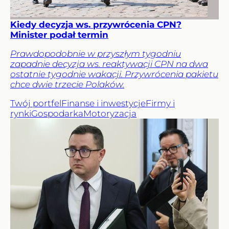
Kiedy decyzja ws. przywrócenia CPN?
Minister podał termin
Prawdopodobnie w przyszłym tygodniu
zapadnie decyzja ws. reaktywacji CPN na dwa
ostatnie tygodnie wakacji. Przywrócenia pakietu
chce dwie trzecie Polaków.
Twój portfel
Finanse i inwestycje
Firmy i
rynki
Gospodarka
Motoryzacja