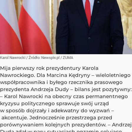
Karol Nawrocki
/ Źródło:
Newspix.pl
/
ZUMA
Mija pierwszy rok prezydentury Karola
Nawrockiego. Dla Marcina Kędryny – wieloletniego
współpracownika i byłego rzecznika prasowego
prezydenta Andrzeja Dudy – bilans jest pozytywny:
– Karol Nawrocki na obecny czas permanentnego
kryzysu politycznego sprawuje swój urząd
w sposób dojrzały i adekwatny do wyzwań –
akcentuje. Jednocześnie przestrzega przed
porównywaniem kolejnych prezydentów. – Andrzej
Duda zdał w paru sytuacjach egzamin celująco,