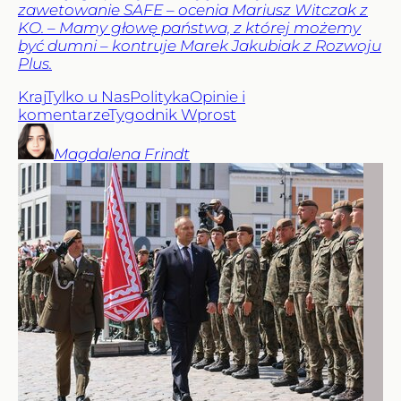
zawetowanie SAFE – ocenia Mariusz Witczak z
KO. – Mamy głowę państwa, z której możemy
być dumni – kontruje Marek Jakubiak z Rozwoju
Plus.
Kraj
Tylko u Nas
Polityka
Opinie i
komentarze
Tygodnik Wprost
Magdalena
Frindt