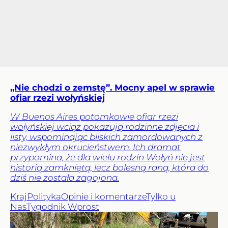
„Nie chodzi o zemstę”. Mocny apel w sprawie
ofiar rzezi wołyńskiej
W Buenos Aires potomkowie ofiar rzezi
wołyńskiej wciąż pokazują rodzinne zdjęcia i
listy, wspominając bliskich zamordowanych z
niezwykłym okrucieństwem. Ich dramat
przypomina, że dla wielu rodzin Wołyń nie jest
historią zamkniętą, lecz bolesną raną, która do
dziś nie została zagojona.
Kraj
Polityka
Opinie i komentarze
Tylko u
Nas
Tygodnik Wprost