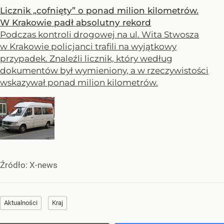
Licznik „cofnięty” o ponad milion kilometrów.
W Krakowie padł absolutny rekord
Podczas kontroli drogowej na ul. Wita Stwosza
w Krakowie policjanci trafili na wyjątkowy
przypadek. Znaleźli licznik, który według
dokumentów był wymieniony, a w rzeczywistości
wskazywał ponad milion kilometrów.
Źródło:
X-news
Aktualności
Kraj