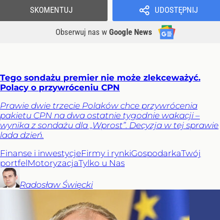
SKOMENTUJ
UDOSTĘPNIJ
Obserwuj nas
w
Google News
Tego sondażu premier nie może zlekceważyć.
Polacy o przywróceniu CPN
Prawie dwie trzecie Polaków chce przywrócenia
pakietu CPN na dwa ostatnie tygodnie wakacji –
wynika z sondażu dla „Wprost”. Decyzja w tej sprawie
lada dzień.
Finanse i inwestycje
Firmy i rynki
Gospodarka
Twój
portfel
Motoryzacja
Tylko u Nas
Radosław
Święcki