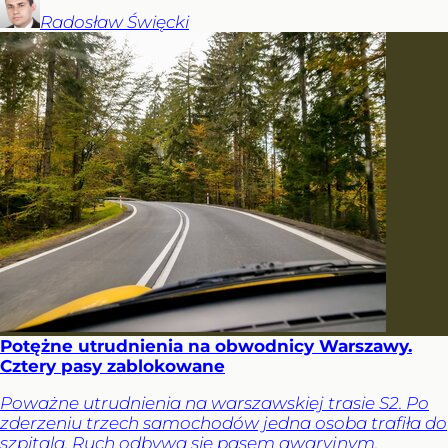
Radosław
Święcki
Potężne utrudnienia na obwodnicy Warszawy.
Cztery pasy zablokowane
Poważne utrudnienia na warszawskiej trasie S2. Po
zderzeniu trzech samochodów jedna osoba trafiła do
szpitala. Ruch odbywa się pasem awaryjnym.