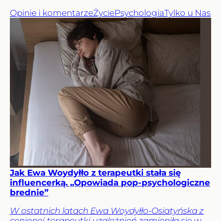
Opinie i komentarze
Życie
Psychologia
Tylko u Nas
Jak Ewa Woydyłło z terapeutki stała się
influencerką. „Opowiada pop-psychologiczne
brednie”
W ostatnich latach Ewa Woydyłło-Osiatyńska z
cenionej terapeutki uzależnień zamieniła się w