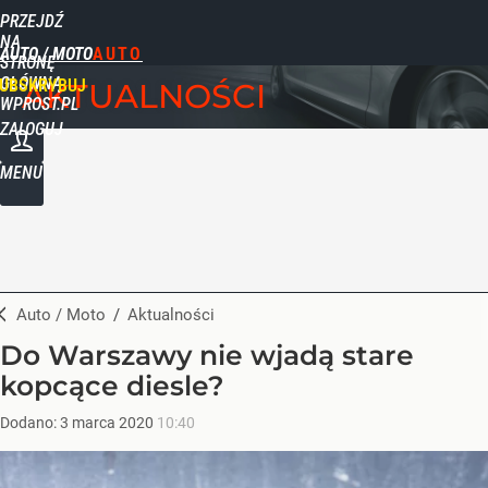
PRZEJDŹ
NA
AUTO / MOTO
STRONĘ
GŁÓWNĄ
UBSKRYBUJ
AKTUALNOŚCI
WPROST.PL
ZALOGUJ
MENU
Auto / Moto
/
Aktualności
Do Warszawy nie wjadą stare
kopcące diesle?
Dodano:
3
marca
2020
10:40