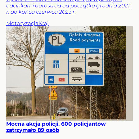
odcinkami autostrad od początku grudnia 2021
r. do końca czerwca 2023 r.
Motoryzacja
Kraj
Mocna akcja policji. 600 policjantów
zatrzymało 89 osób