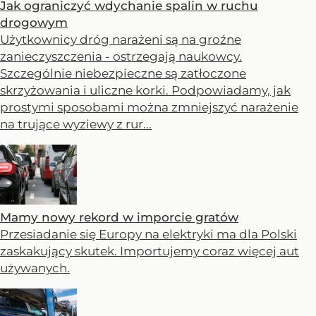
Jak ograniczyć wdychanie spalin w ruchu
drogowym
Użytkownicy dróg narażeni są na groźne
zanieczyszczenia - ostrzegają naukowcy.
Szczególnie niebezpieczne są zatłoczone
skrzyżowania i uliczne korki. Podpowiadamy, jak
prostymi sposobami można zmniejszyć narażenie
na trujące wyziewy z rur...
Mamy nowy rekord w imporcie gratów
Przesiadanie się Europy na elektryki ma dla Polski
zaskakujący skutek. Importujemy coraz więcej aut
używanych.