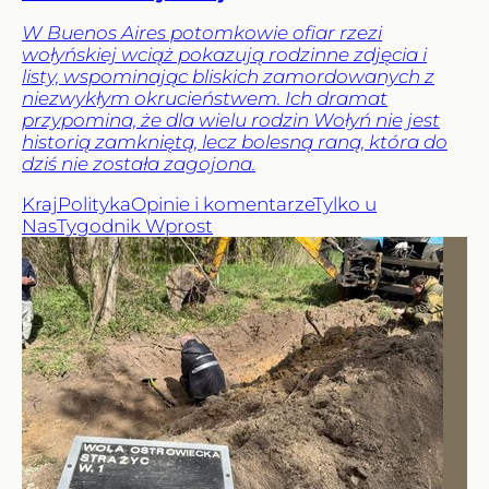
W Buenos Aires potomkowie ofiar rzezi
wołyńskiej wciąż pokazują rodzinne zdjęcia i
listy, wspominając bliskich zamordowanych z
niezwykłym okrucieństwem. Ich dramat
przypomina, że dla wielu rodzin Wołyń nie jest
historią zamkniętą, lecz bolesną raną, która do
dziś nie została zagojona.
Kraj
Polityka
Opinie i komentarze
Tylko u
Nas
Tygodnik Wprost