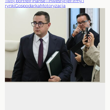
Twój portfel
Finanse i inwestycje
Firmy i
rynki
Gospodarka
Motoryzacja