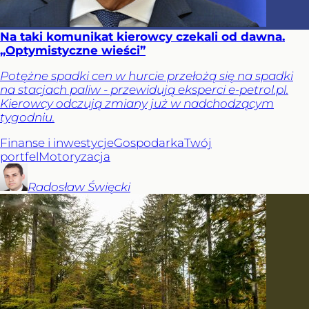
Na taki komunikat kierowcy czekali od dawna.
„Optymistyczne wieści”
Potężne spadki cen w hurcie przełożą się na spadki
na stacjach paliw - przewidują eksperci e-petrol.pl.
Kierowcy odczują zmiany już w nadchodzącym
tygodniu.
Finanse i inwestycje
Gospodarka
Twój
portfel
Motoryzacja
Radosław
Święcki