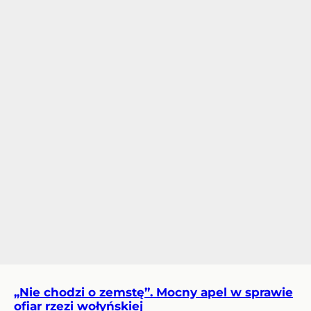
„Nie chodzi o zemstę”. Mocny apel w sprawie
ofiar rzezi wołyńskiej