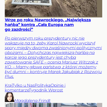
Wrze po roku Nawrockiego. „Największa
hańba” kontra „Cała Europa nam
go zazdrości”
Po pierwszym roku prezydentury nic nie
wskazuje na to, żeby Karol Nawrocki wyciszył
spory między dwoma zwaśnionymi politycznymi
obozami. – Dotychczas największą hańbą na
karcie jego prezydentury jest chyba
zawetowanie SAFE – ocenia Mariusz Witczak z
KO. – Mamy głowę państwa, z której możemy
być dumni – kontruje Marek Jakubiak z Rozwoju
Plus.
Kraj
Tylko u Nas
Polityka
Opinie i
komentarze
Tygodnik Wprost
Magdalena
Frindt