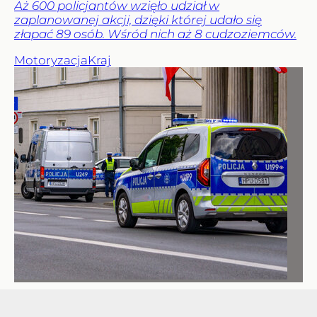
Aż 600 policjantów wzięło udział w
zaplanowanej akcji, dzięki której udało się
złapać 89 osób. Wśród nich aż 8 cudzoziemców.
Motoryzacja
Kraj