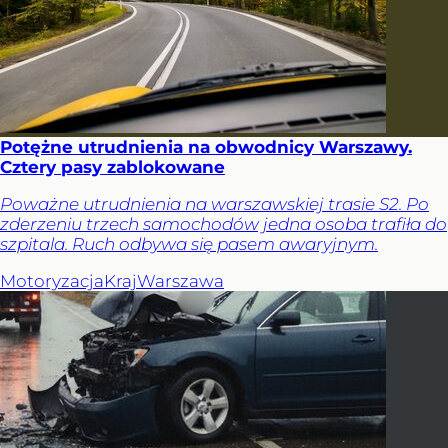
Potężne utrudnienia na obwodnicy Warszawy.
Cztery pasy zablokowane
Poważne utrudnienia na warszawskiej trasie S2. Po
zderzeniu trzech samochodów jedna osoba trafiła do
szpitala. Ruch odbywa się pasem awaryjnym.
Motoryzacja
Kraj
Warszawa