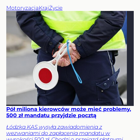
Motoryzacja
Kraj
Życie
Pół miliona kierowców może mieć problemy.
500 zł mandatu przyjdzie pocztą
Łódzka KAS wysyła zawiadomienia z
wezwaniami do zapłacenia mandatu w
wysokości 500 zł. Chodzi o przejazd płatnymi