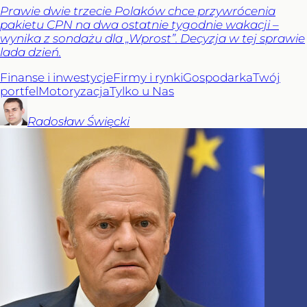
Prawie dwie trzecie Polaków chce przywrócenia
pakietu CPN na dwa ostatnie tygodnie wakacji –
wynika z sondażu dla „Wprost”. Decyzja w tej sprawie
lada dzień.
Finanse i inwestycje
Firmy i rynki
Gospodarka
Twój
portfel
Motoryzacja
Tylko u Nas
Radosław
Święcki