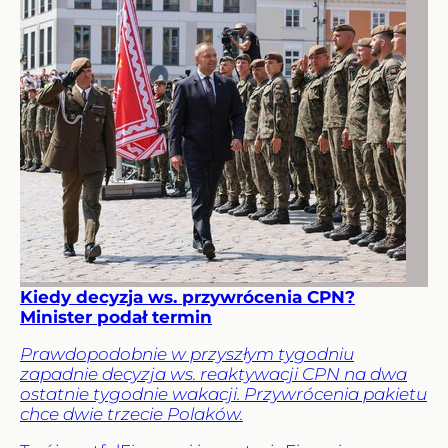
Kiedy decyzja ws. przywrócenia CPN?
Minister podał termin
Prawdopodobnie w przyszłym tygodniu
zapadnie decyzja ws. reaktywacji CPN na dwa
ostatnie tygodnie wakacji. Przywrócenia pakietu
chce dwie trzecie Polaków.