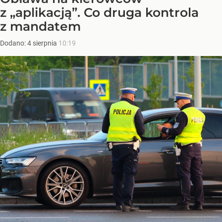
z „aplikacją”. Co druga kontrola
z mandatem
Dodano:
4
sierpnia
10:19