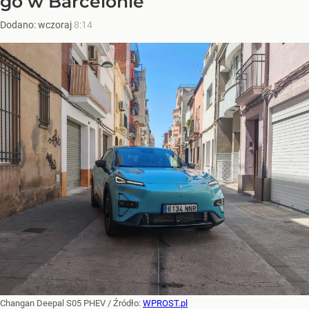
go w Barcelonie
Dodano:
wczoraj
8:14
Changan Deepal S05 PHEV
/ Źródło:
WPROST.pl