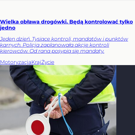
Wielka obława drogówki. Będą kontrolować tylko
jedno
Jeden dzień. Tysiące kontroli, mandatów i punktów
karnych. Policja zaplanowała akcję kontroli
kierowców. Od rana posypią się mandaty.
Motoryzacja
Kraj
Życie