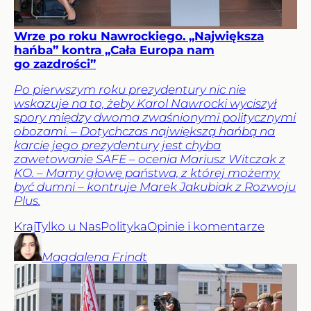
Wrze po roku Nawrockiego. „Największa
hańba” kontra „Cała Europa nam
go zazdrości”
Po pierwszym roku prezydentury nic nie
wskazuje na to, żeby Karol Nawrocki wyciszył
spory między dwoma zwaśnionymi politycznymi
obozami. – Dotychczas największą hańbą na
karcie jego prezydentury jest chyba
zawetowanie SAFE – ocenia Mariusz Witczak z
KO. – Mamy głowę państwa, z której możemy
być dumni – kontruje Marek Jakubiak z Rozwoju
Plus.
Kraj
Tylko u Nas
Polityka
Opinie i komentarze
Magdalena
Frindt