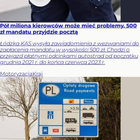
Pół miliona kierowców może mieć problemy. 500
zł mandatu przyjdzie pocztą
Łódzka KAS wysyła zawiadomienia z wezwaniami do
zapłacenia mandatu w wysokości 500 zł. Chodzi o
przejazd płatnymi odcinkami autostrad od początku
grudnia 2021 r. do końca czerwca 2023 r.
Motoryzacja
Kraj