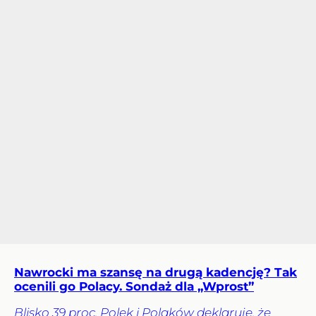
Nawrocki ma szansę na drugą kadencję? Tak
ocenili go Polacy. Sondaż dla „Wprost”
Blisko 39 proc. Polek i Polaków deklaruje, że