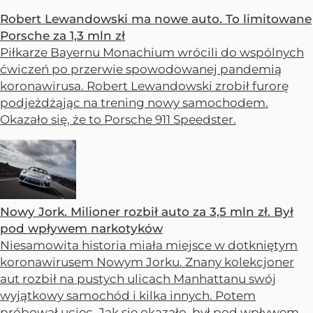
Robert Lewandowski ma nowe auto. To limitowane
Porsche za 1,3 mln zł
Piłkarze Bayernu Monachium wrócili do wspólnych
ćwiczeń po przerwie spowodowanej pandemią
koronawirusa. Robert Lewandowski zrobił furorę
podjeżdżąjąc na trening nowy samochodem.
Okazało się, że to Porsche 911 Speedster.
Nowy Jork. Milioner rozbił auto za 3,5 mln zł. Był
pod wpływem narkotyków
Niesamowita historia miała miejsce w dotkniętym
koronawirusem Nowym Jorku. Znany kolekcjoner
aut rozbił na pustych ulicach Manhattanu swój
wyjątkowy samochód i kilka innych. Potem
próbował uciec. Jak się okazało, był pod wpływem