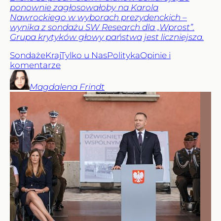
ponownie zagłosowałoby na Karola
Nawrockiego w wyborach prezydenckich –
wynika z sondażu SW Research dla „Wprost”.
Grupa krytyków głowy państwa jest liczniejsza.
Sondaże
Kraj
Tylko u Nas
Polityka
Opinie i
komentarze
Magdalena
Frindt