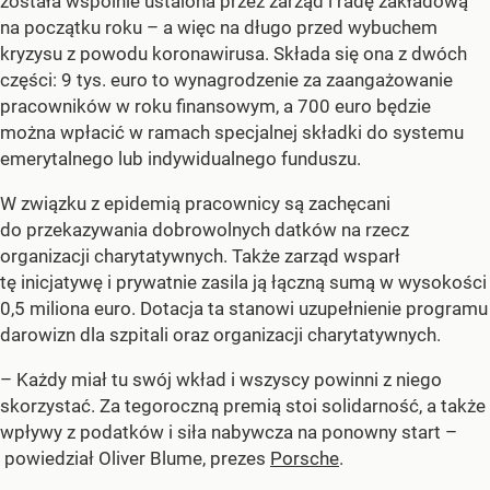
została wspólnie ustalona przez zarząd i radę zakładową
na początku roku – a więc na długo przed wybuchem
kryzysu z powodu koronawirusa. Składa się ona z dwóch
części: 9 tys. euro to wynagrodzenie za zaangażowanie
pracowników w roku finansowym, a 700 euro będzie
można wpłacić w ramach specjalnej składki do systemu
emerytalnego lub indywidualnego funduszu.
W związku z epidemią pracownicy są zachęcani
do przekazywania dobrowolnych datków na rzecz
organizacji charytatywnych. Także zarząd wsparł
tę inicjatywę i prywatnie zasila ją łączną sumą w wysokości
0,5 miliona euro. Dotacja ta stanowi uzupełnienie programu
darowizn dla szpitali oraz organizacji charytatywnych.
– Każdy miał tu swój wkład i wszyscy powinni z niego
skorzystać. Za tegoroczną premią stoi solidarność, a także
wpływy z podatków i siła nabywcza na ponowny start –
powiedział Oliver Blume, prezes
Porsche
.