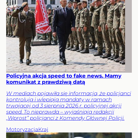
Policyjna akcja speed to fake news. Mamy
komunikat z prawdziwą datą
W mediach pojawiła się informacja, że policjanci
kontrolują i wlepiają mandaty w ramach
trwającej od 3 sierpnia 2026 r. policyjnej akcji
speed. To nieprawda – wyjaśniają redakcji
„Wprost” policjanci z Komendy Głównej Policji.
Motoryzacja
Kraj