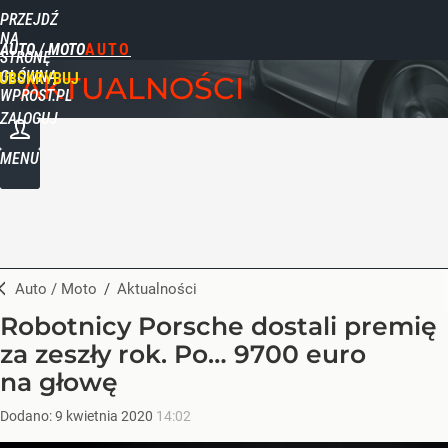
PRZEJDŹ
NA
AUTO / MOTO
STRONĘ
GŁÓWNĄ
UBSKRYBUJ
AKTUALNOŚCI
WPROST.PL
ZALOGUJ
MENU
Auto / Moto
/
Aktualności
Robotnicy Porsche dostali premię
za zeszły rok. Po… 9700 euro
na głowę
Dodano:
9
kwietnia
2020
14:02