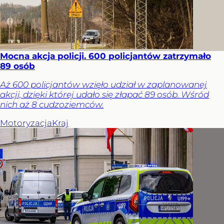
Mocna akcja policji. 600 policjantów zatrzymało
89 osób
Aż 600 policjantów wzięło udział w zaplanowanej
akcji, dzięki której udało się złapać 89 osób. Wśród
nich aż 8 cudzoziemców.
Motoryzacja
Kraj