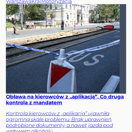
Warszawa
Kraj
Motoryzacja
Obława na kierowców z „aplikacją”. Co druga
kontrola z mandatem
Kontrola kierowców z „aplikacją” ujawniła
ogromną skalę problemu. Brak uprawnień,
podrobione dokumenty, a nawet jazda pod
wpływem alkoholu.