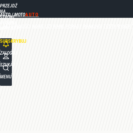
PRZEJDŹ
Udostępnij
0
Skomentuj
NA
AUTO / MOTO
STRONĘ
GŁÓWNĄ
AKTUALNOŚCI
NOWE
UŻYWANE
PORADY
RANKINGI
TESTY
RYNEK
WPROST.PL
SUBSKRYBUJ
ZALOGUJ
SZUKAJ
MENU