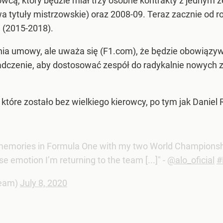
owcą, który będzie miał trzy osobne kontrakty z jednym
 tytuły mistrzowskie) oraz 2008-09. Teraz zacznie od rok
 (2015-2018).
ania umowy, ale uważa się (F1.com), że będzie obowiązy
dczenie, aby dostosować zespół do radykalnie nowych
które zostało bez wielkiego kierowcy, po tym jak Daniel R
memories in Formula One with my two World Championship t
 emotion I’m returning to the team [...]" -
@alo_oficial
#
Team)
July 8, 2020