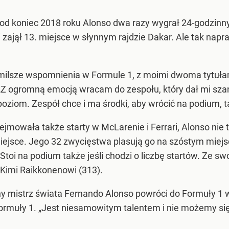
od koniec 2018 roku Alonso dwa razy wygrał 24-godzinn
 i zajął 13. miejsce w słynnym rajdzie Dakar. Ale tak na
jmilsze wspomnienia w Formule 1, z moimi dwoma tytułam
„Z ogromną emocją wracam do zespołu, który dał mi szans
iom. Zespół chce i ma środki, aby wrócić na podium, tak
obejmowała także starty w McLarenie i Ferrari, Alonso ni
 miejsce. Jego 32 zwycięstwa plasują go na szóstym miej
toi na podium także jeśli chodzi o liczbę startów. Ze sw
i Kimi Raikkonenowi (313).
 mistrz świata Fernando Alonso powróci do Formuły 1 w
ormuły 1. „Jest niesamowitym talentem i nie możemy się 