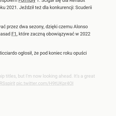
 zespołem
Formuły
1. Ścigał się dla Renault
u 2021. Jeździł też dla konkurencji: Scuderii
wać przez dwa sezony, dzięki czemu Alonso
 zasad
F1
, które zaczną obowiązywać w 2022
icciardo ogłosił, że pod koniec roku opuści
itles, but I'm now looking ahead. It's a great
RSspirit
pic.twitter.com/H9tUKpr4OI