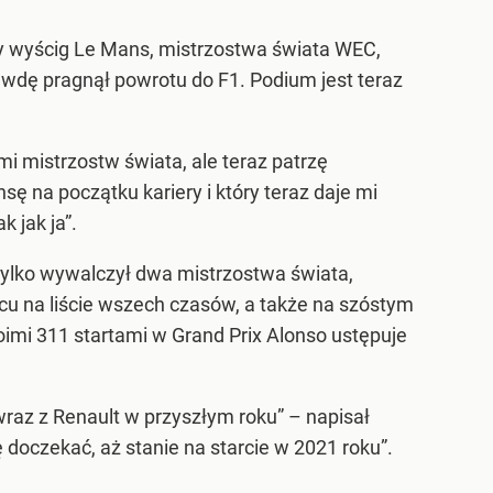
y wyścig Le Mans, mistrzostwa świata WEC,
prawdę pragnął powrotu do F1. Podium jest teraz
i mistrzostw świata, ale teraz patrzę
ę na początku kariery i który teraz daje mi
 jak ja”.
e tylko wywalczył dwa mistrzostwa świata,
scu na liście wszech czasów, a także na szóstym
oimi 311 startami w Grand Prix Alonso ustępuje
raz z Renault w przyszłym roku” – napisał
doczekać, aż stanie na starcie w 2021 roku”.