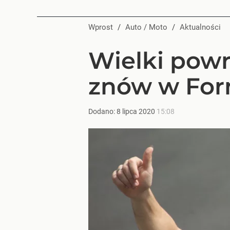
Wprost
/
Auto / Moto
/
Aktualności
Wielki powr
znów w For
Dodano:
8
lipca
2020
15:08