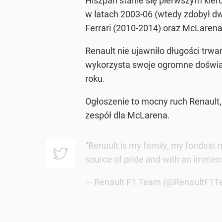
Hiszpan stanie się pierwszym kier
w latach 2003-06 (wtedy zdobył dwa
Ferrari (2010-2014) oraz McLarena
Renault nie ujawniło długości trw
wykorzysta swoje ogromne doświa
roku.
Ogłoszenie to mocny ruch Renault, 
zespół dla McLarena.
“Renault is my family, my fondest 
source of pride and with an immense
— Renault F1 Team (@RenaultF1