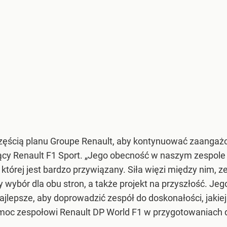
częścią planu Groupe Renault, aby kontynuować zaangażo
ający Renault F1 Sport. „Jego obecność w naszym zespo
której jest bardzo przywiązany. Siła więzi między nim, z
y wybór dla obu stron, a także projekt na przyszłość. J
najlepsze, aby doprowadzić zespół do doskonałości, jak
moc zespołowi Renault DP World F1 w przygotowaniach 