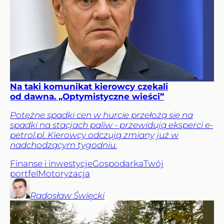
Na taki komunikat kierowcy czekali
od dawna. „Optymistyczne wieści”
Potężne spadki cen w hurcie przełożą się na
spadki na stacjach paliw - przewidują eksperci e-
petrol.pl. Kierowcy odczują zmiany już w
nadchodzącym tygodniu.
Finanse i inwestycje
Gospodarka
Twój
portfel
Motoryzacja
Radosław
Święcki