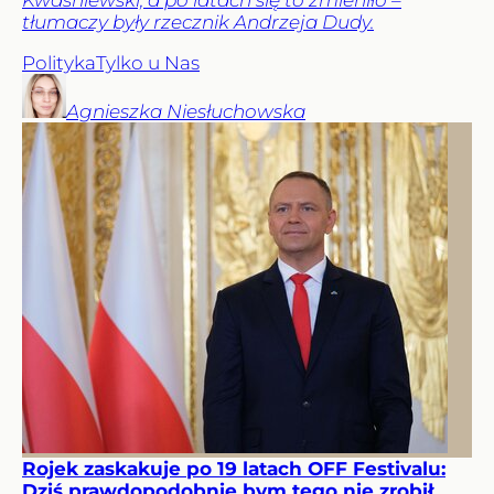
Kwaśniewski, a po latach się to zmieniło –
tłumaczy były rzecznik Andrzeja Dudy.
Polityka
Tylko u Nas
Agnieszka
Niesłuchowska
Rojek zaskakuje po 19 latach OFF Festivalu:
Dziś prawdopodobnie bym tego nie zrobił