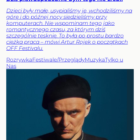
Dzieci były małe, usypialiśmy je, wchodziliśmy na
górę i do późnej nocy siedzieliśmy przy
komputerach. Nie wspominam tego jako
romantycznego czasu, za którym dziś
szczególnie tęsknię. To była po prostu bardzo
ciężka praca – mówi Artur Rojek o początkach
OFF Festivalu.
Rozrywka
Festiwale/Przeglądy
Muzyka
Tylko u
Nas