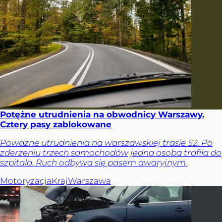
Potężne utrudnienia na obwodnicy Warszawy.
Cztery pasy zablokowane
Poważne utrudnienia na warszawskiej trasie S2. Po
zderzeniu trzech samochodów jedna osoba trafiła do
szpitala. Ruch odbywa się pasem awaryjnym.
Motoryzacja
Kraj
Warszawa