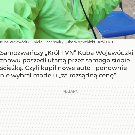
Kuba Wojewódzki
Źródło:
Facebook
/
Kuba Wojewódzki - Król TVN
Samozwańczy „Król TVN” Kuba Wojewódzki
znowu poszedł utartą przez samego siebie
ścieżką. Czyli kupił nowe auto i ponownie
nie wybrał modelu „za rozsądną cenę”.