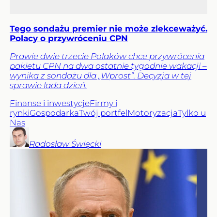
Tego sondażu premier nie może zlekceważyć.
Polacy o przywróceniu CPN
Prawie dwie trzecie Polaków chce przywrócenia
pakietu CPN na dwa ostatnie tygodnie wakacji –
wynika z sondażu dla „Wprost”. Decyzja w tej
sprawie lada dzień.
Finanse i inwestycje
Firmy i
rynki
Gospodarka
Twój portfel
Motoryzacja
Tylko u
Nas
Radosław
Święcki