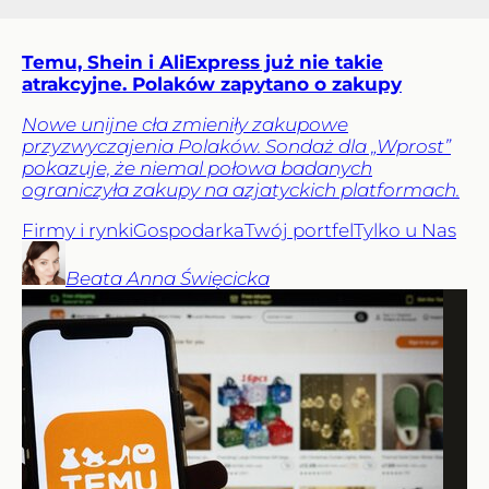
Temu, Shein i AliExpress już nie takie
atrakcyjne. Polaków zapytano o zakupy
Nowe unijne cła zmieniły zakupowe
przyzwyczajenia Polaków. Sondaż dla „Wprost”
pokazuje, że niemal połowa badanych
ograniczyła zakupy na azjatyckich platformach.
Firmy i rynki
Gospodarka
Twój portfel
Tylko u Nas
Beata Anna
Święcicka