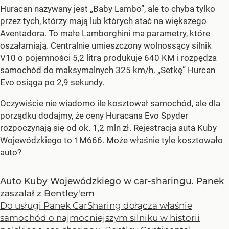
Huracan nazywany jest „Baby Lambo”, ale to chyba tylko
przez tych, którzy mają lub których stać na większego
Aventadora. To małe Lamborghini ma parametry, które
oszałamiają. Centralnie umieszczony wolnossący silnik
V10 o pojemności 5,2 litra produkuje 640 KM i rozpędza
samochód do maksymalnych 325 km/h. „Setkę” Hurcan
Evo osiąga po 2,9 sekundy.
Oczywiście nie wiadomo ile kosztował samochód, ale dla
porządku dodajmy, że ceny Huracana Evo Spyder
rozpoczynają się od ok. 1,2 mln zł. Rejestracja auta Kuby
Wojewódzkiego
to 1M666. Może właśnie tyle kosztowało
auto?
Auto Kuby Wojewódzkiego w car-sharingu. Panek
zaszalał z Bentley'em
Do usługi Panek CarSharing dołącza właśnie
samochód o najmocniejszym silniku w historii