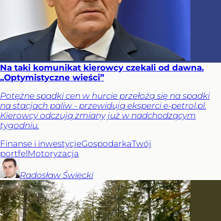
Na taki komunikat kierowcy czekali od dawna.
„Optymistyczne wieści”
Potężne spadki cen w hurcie przełożą się na spadki
na stacjach paliw - przewidują eksperci e-petrol.pl.
Kierowcy odczują zmiany już w nadchodzącym
tygodniu.
Finanse i inwestycje
Gospodarka
Twój
portfel
Motoryzacja
Radosław
Święcki