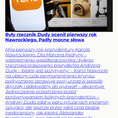
Były rzecznik Dudy ocenił pierwszy rok
Nawrockiego. Padły mocne słowa
Mija pierwszy rok prezydentury Karola
Nawrockiego. Dla Marcina Kędryny –
wieloletniego współpracownika i byłego
rzecznika prasowego prezydenta Andrzeja
Dudy – bilans jest pozytywny: – Karol Nawrocki
na obecny czas permanentnego kryzysu
politycznego sprawuje swój urząd w sposób
dojrzały i adekwatny do wyzwań – akcentuje.
Jednocześnie przestrzega przed
porównywaniem kolejnych prezydentów. –
Andrzej Duda zdał w paru sytuacjach egzamin
celująco, ale jeszcze przez jakiś czas będzie
niedoceniony, jak kiedyś Aleksander