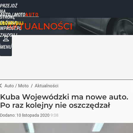
PRZEJDŹ
NA
AUTO / MOTO
STRONĘ
GŁÓWNĄ
UBSKRYBUJ
AKTUALNOŚCI
WPROST.PL
ZALOGUJ
MENU
Auto / Moto
/
Aktualności
Kuba Wojewódzki ma nowe auto.
Po raz kolejny nie oszczędzał
Dodano:
10
listopada
2020
9:08