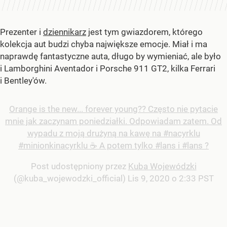
Prezenter i
dziennikarz
jest tym gwiazdorem, którego
kolekcja aut budzi chyba największe emocje. Miał i ma
naprawdę fantastyczne auta, długo by wymieniać, ale było
i Lamborghini Aventador i Porsche 911 GT2, kilka Ferrari
i Bentley'ów.
Orange is the new... forever young?? Często nie pytacie
mnie jak zaczynam poniedziałki. Odpowiadam zatem. Od
wypadu z moją drużyną na kawę na #nacyrklu
#minionkinacyrklu ☕ A potem tylko #lans i #lans ?
Post udostępniony przez
Kuba Wojewódzki
(@kuba_wojewodzki_official)
Lis 9, 2020 o 2:33 PST