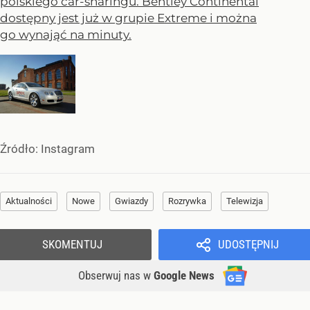
polskiego car-sharingu. Bentley Continental
dostępny jest już w grupie Extreme i można
go wynająć na minuty.
Źródło:
Instagram
Aktualności
Nowe
Gwiazdy
Rozrywka
Telewizja
SKOMENTUJ
UDOSTĘPNIJ
Obserwuj nas
w
Google News