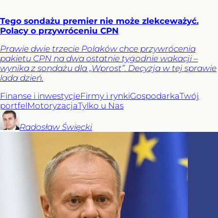
Tego sondażu premier nie może zlekceważyć.
Polacy o przywróceniu CPN
Prawie dwie trzecie Polaków chce przywrócenia
pakietu CPN na dwa ostatnie tygodnie wakacji –
wynika z sondażu dla „Wprost”. Decyzja w tej sprawie
lada dzień.
Finanse i inwestycje
Firmy i rynki
Gospodarka
Twój
portfel
Motoryzacja
Tylko u Nas
Radosław
Święcki