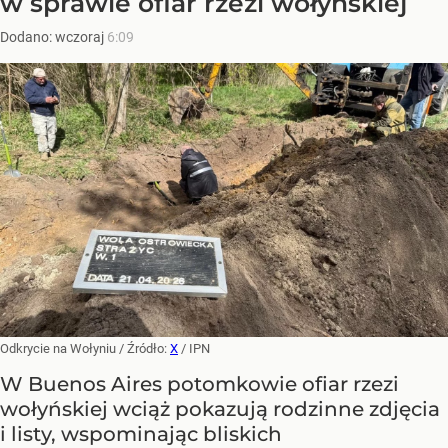
w sprawie ofiar rzezi wołyńskiej
Dodano:
wczoraj
6:09
Odkrycie na Wołyniu
/ Źródło:
X
/
IPN
W Buenos Aires potomkowie ofiar rzezi
wołyńskiej wciąż pokazują rodzinne zdjęcia
i listy, wspominając bliskich