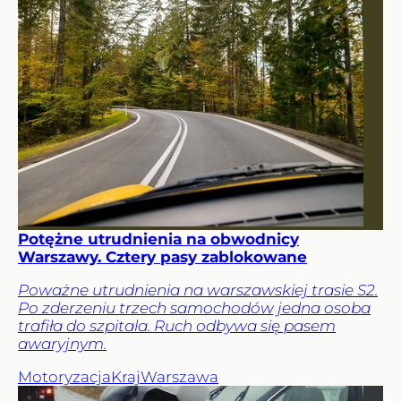
Potężne utrudnienia na obwodnicy
Warszawy. Cztery pasy zablokowane
Poważne utrudnienia na warszawskiej trasie S2.
Po zderzeniu trzech samochodów jedna osoba
trafiła do szpitala. Ruch odbywa się pasem
awaryjnym.
Motoryzacja
Kraj
Warszawa