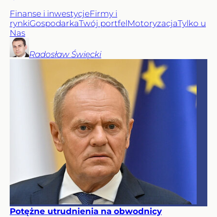
Finanse i inwestycje
Firmy i
rynki
Gospodarka
Twój portfel
Motoryzacja
Tylko u
Nas
Radosław
Święcki
Potężne utrudnienia na obwodnicy