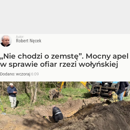
Autor:
Robert Nęcek
„Nie chodzi o zemstę”. Mocny apel
w sprawie ofiar rzezi wołyńskiej
Dodano:
wczoraj
6:09