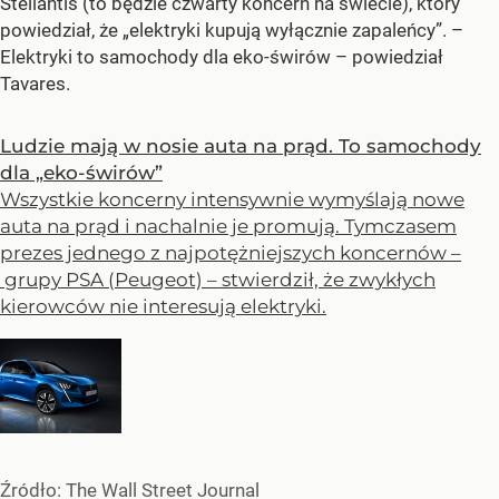
Stellantis (to będzie czwarty koncern na świecie), który
powiedział, że „elektryki kupują wyłącznie zapaleńcy”.
–
Elektryki to samochody dla eko-świrów –
powiedział
Tavares.
Ludzie mają w nosie auta na prąd. To samochody
dla „eko-świrów”
Wszystkie koncerny intensywnie wymyślają nowe
auta na prąd i nachalnie je promują. Tymczasem
prezes jednego z najpotężniejszych koncernów –
grupy PSA (Peugeot) – stwierdził, że zwykłych
kierowców nie interesują elektryki.
Źródło:
The Wall Street Journal