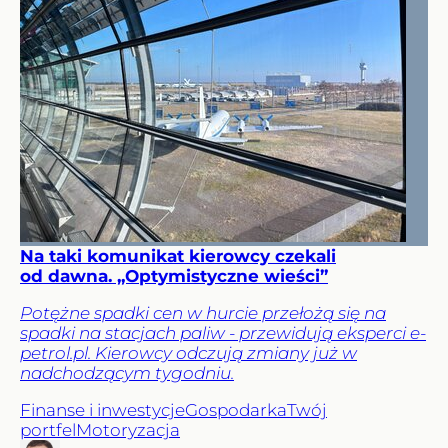
Na taki komunikat kierowcy czekali
od dawna. „Optymistyczne wieści”
Potężne spadki cen w hurcie przełożą się na
spadki na stacjach paliw - przewidują eksperci e-
petrol.pl. Kierowcy odczują zmiany już w
nadchodzącym tygodniu.
Finanse i inwestycje
Gospodarka
Twój
portfel
Motoryzacja