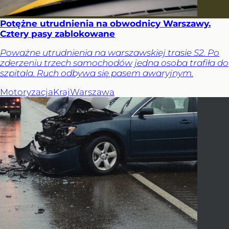
Potężne utrudnienia na obwodnicy Warszawy.
Cztery pasy zablokowane
Poważne utrudnienia na warszawskiej trasie S2. Po
zderzeniu trzech samochodów jedna osoba trafiła do
szpitala. Ruch odbywa się pasem awaryjnym.
Motoryzacja
Kraj
Warszawa