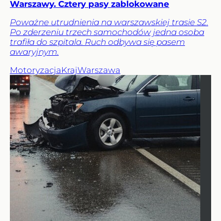
Warszawy. Cztery pasy zablokowane
Poważne utrudnienia na warszawskiej trasie S2.
Po zderzeniu trzech samochodów jedna osoba
trafiła do szpitala. Ruch odbywa się pasem
awaryjnym.
Motoryzacja
Kraj
Warszawa