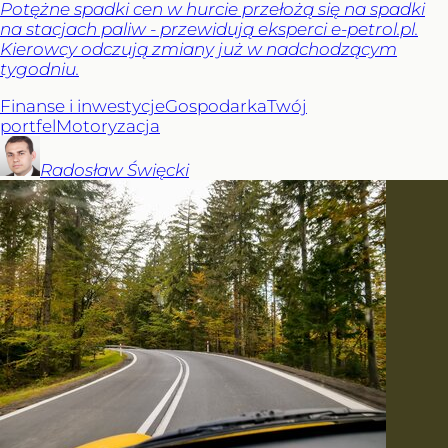
Potężne spadki cen w hurcie przełożą się na spadki
na stacjach paliw - przewidują eksperci e-petrol.pl.
Kierowcy odczują zmiany już w nadchodzącym
tygodniu.
Finanse i inwestycje
Gospodarka
Twój
portfel
Motoryzacja
Radosław
Święcki