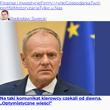
Finanse i inwestycje
Firmy i rynki
Gospodarka
Twój
portfel
Motoryzacja
Tylko u Nas
Radosław
Święcki
Na taki komunikat kierowcy czekali od dawna.
„Optymistyczne wieści”