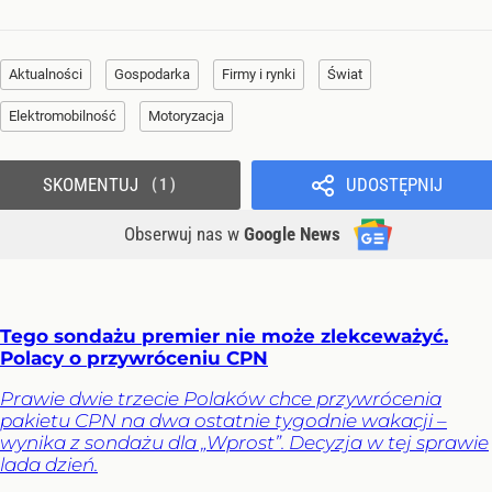
Aktualności
Gospodarka
Firmy i rynki
Świat
Elektromobilność
Motoryzacja
SKOMENTUJ
UDOSTĘPNIJ
1
Obserwuj nas
w
Google News
Tego sondażu premier nie może zlekceważyć.
Polacy o przywróceniu CPN
Prawie dwie trzecie Polaków chce przywrócenia
pakietu CPN na dwa ostatnie tygodnie wakacji –
wynika z sondażu dla „Wprost”. Decyzja w tej sprawie
lada dzień.