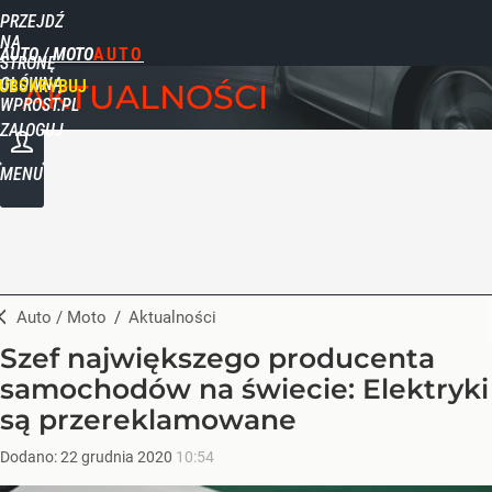
PRZEJDŹ
NA
AUTO / MOTO
STRONĘ
GŁÓWNĄ
UBSKRYBUJ
AKTUALNOŚCI
WPROST.PL
ZALOGUJ
MENU
Auto / Moto
/
Aktualności
Szef największego producenta
samochodów na świecie: Elektryki
są przereklamowane
Dodano:
22
grudnia
2020
10:54