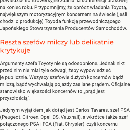
powiedział kontrowersyjne zdania na konferencji prasowej
na koniec roku. Przypomnijmy, że oprócz władania Toyotą,
największym motoryzacyjnym koncernem na świecie (jeśli
chodzi o produkcję) Toyoda funkcję przewodniczącego
Japońskiego Stowarzyszenia Producentów Samochodów.
Reszta szefów milczy lub delikatnie
krytykuje
Argumenty szefa Toyoty nie są odosobnione. Jednak nikt
przed nim nie miał tyle odwagi, żeby wypowiedzieć
je publicznie. Wszyscy szefowie dużych koncernów bądź
milczą, bądź wychwalają pojazdy zasilane prądem. Oficjalne
stanowisko większości koncernów to „prąd jest
przyszłością”.
Jedynym wyjątkiem jak dotąd jest
Carlos Tavares
, szef PSA
(Peugeot, Citroen, Opel, DS, Vauxhall), a wkrótce także szef
połączonego PSA i FCA (Fiat, Chrysler), czyli koncernu