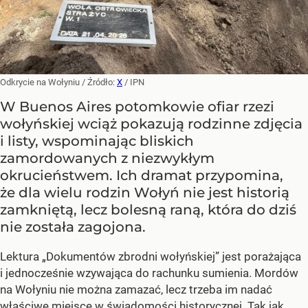
Odkrycie na Wołyniu
/ Źródło:
X
/
IPN
W Buenos Aires potomkowie ofiar rzezi
wołyńskiej wciąż pokazują rodzinne zdjęcia
i listy, wspominając bliskich
zamordowanych z niezwykłym
okrucieństwem. Ich dramat przypomina,
że dla wielu rodzin Wołyń nie jest historią
zamkniętą, lecz bolesną raną, która do dziś
nie została zagojona.
Lektura „Dokumentów zbrodni wołyńskiej” jest porażająca
i jednocześnie wzywająca do rachunku sumienia. Mordów
na Wołyniu nie można zamazać, lecz trzeba im nadać
właściwe miejsce w świadomości historycznej. Tak jak