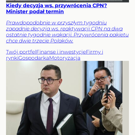
Kiedy decyzja ws. przywrócenia CPN?
Minister podał termin
Prawdopodobnie w przyszłym tygodniu
zapadnie decyzja ws. reaktywacji CPN na dwa
ostatnie tygodnie wakacji. Przywrócenia pakietu
chce dwie trzecie Polaków.
Twój portfel
Finanse i inwestycje
Firmy i
rynki
Gospodarka
Motoryzacja