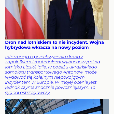
Dron nad lotniskiem to nie incydent. Wojna
hybrydowa wkracza na nowy poziom
Informacja o przechwyceniu drona z
zapalnikiem i materiałami wybuchowymi na
lotnisku Lipsk/Halle, w pobliżu ukraińskiego
samolotu transportowego Antonow, może
wydawać się kolejnym niepokojącym
incydentem w Europie. W mojej ocenie jest
jednak czymś znacznie poważniejszym. To
sygnał ostrzegawczy.