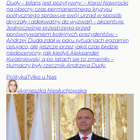
Dudy – bilans jest pozytywny: – Karol Nawrocki
na obecny czas permanentnego kryzysu
politycznego sprawuje swój urząd w sposób
dojrzały i adekwatny do wyzwań – akcentuje.
Jednocześnie przestrzega przed
porównywaniem kolejnych prezydentów. –
Andrzej Duda zdał w paru sytuacjach egzamin
celująco, ale jeszcze przez jakiś czas będzie
niedoceniony, jak kiedyś Aleksander
Kwaśniewski, a po latach się to zmieniło –
tłumaczy były rzecznik Andrzeja Dudy.
Polityka
Tylko u Nas
Agnieszka
Niesłuchowska