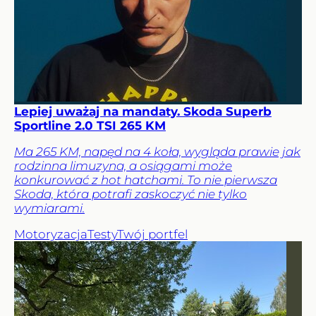
Lepiej uważaj na mandaty. Skoda Superb
Sportline 2.0 TSI 265 KM
Ma 265 KM, napęd na 4 koła, wygląda prawie jak
rodzinna limuzyna, a osiągami może
konkurować z hot hatchami. To nie pierwsza
Skoda, która potrafi zaskoczyć nie tylko
wymiarami.
Motoryzacja
Testy
Twój portfel