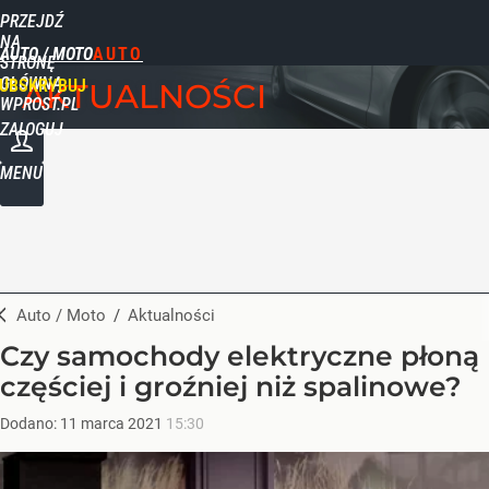
PRZEJDŹ
NA
AUTO / MOTO
STRONĘ
GŁÓWNĄ
UBSKRYBUJ
AKTUALNOŚCI
WPROST.PL
ZALOGUJ
MENU
Auto / Moto
/
Aktualności
Czy samochody elektryczne płoną
częściej i groźniej niż spalinowe?
Dodano:
11
marca
2021
15:30