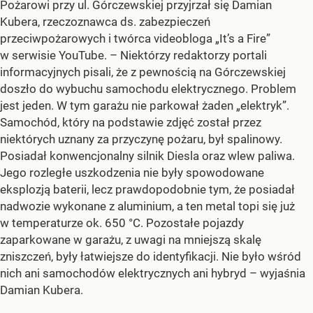
Pożarowi przy ul. Górczewskiej przyjrzał się Damian
Kubera, rzeczoznawca ds. zabezpieczeń
przeciwpożarowych i twórca videobloga „It’s a Fire”
w serwisie YouTube.
– Niektórzy redaktorzy portali
informacyjnych pisali, że z pewnością na Górczewskiej
doszło do wybuchu samochodu elektrycznego. Problem
jest jeden. W tym garażu nie parkował żaden „elektryk”.
Samochód, który na podstawie zdjęć został przez
niektórych uznany za przyczynę pożaru, był spalinowy.
Posiadał konwencjonalny silnik Diesla oraz wlew paliwa.
Jego rozległe uszkodzenia nie były spowodowane
eksplozją baterii, lecz prawdopodobnie tym, że posiadał
nadwozie wykonane z aluminium, a ten metal topi się już
w temperaturze ok. 650 °C. Pozostałe pojazdy
zaparkowane w garażu, z uwagi na mniejszą skalę
zniszczeń, były łatwiejsze do identyfikacji. Nie było wśród
nich ani samochodów elektrycznych ani hybryd –
wyjaśnia
Damian Kubera.