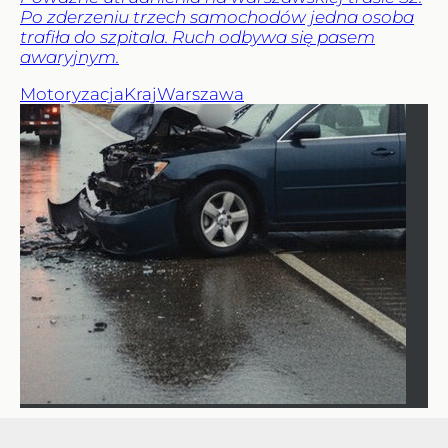
Po zderzeniu trzech samochodów jedna osoba
trafiła do szpitala. Ruch odbywa się pasem
awaryjnym.
Motoryzacja
Kraj
Warszawa