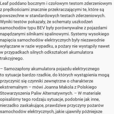
Leaf poddano bocznym i czołowym testom zderzeniowym
z prędkościami znacznie przekraczającymi te, które są
powszechne w standardowych testach zderzeniowych.
Wyniki testów pokazały, że schematy uszkodzeń
samochodów typu BEV były porównywalne z pojazdami
napędzanymi silnikami spalinowymi. Systemy wysokiego
napięcia samochodów elektrycznych były niezawodnie
wyłączane w razie wypadku, a pożary nie wystąpiły nawet
w przypadkach silnych odkształceń akumulatora
trakcyjnego.
– Samozapłony akumulatora pojazdu elektrycznego
to sytuacje bardzo rzadkie, do których wystąpienia mogą
przyczynić się czynniki zewnętrzne o charakterze
ekstremalnym –
mówi Joanna Makola z Polskiego
Stowarzyszenia Paliw Alternatywnych.
– W materiale
opisaliśmy tego rodzaju sytuacje, podobnie jak inne,
nierzadko zaskakujące, prawdziwe przyczyny pożarów
samochodów elektrycznych, jakie ujawniły późniejsze