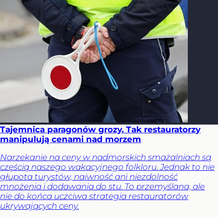
Tajemnica paragonów grozy. Tak restauratorzy
manipulują cenami nad morzem
Narzekanie na ceny w nadmorskich smażalniach są
częścią naszego wakacyjnego folkloru. Jednak to nie
głupota turystów, naiwność ani niezdolność
mnożenia i dodawania do stu. To przemyślana, ale
nie do końca uczciwa strategia restauratorów
ukrywających ceny.