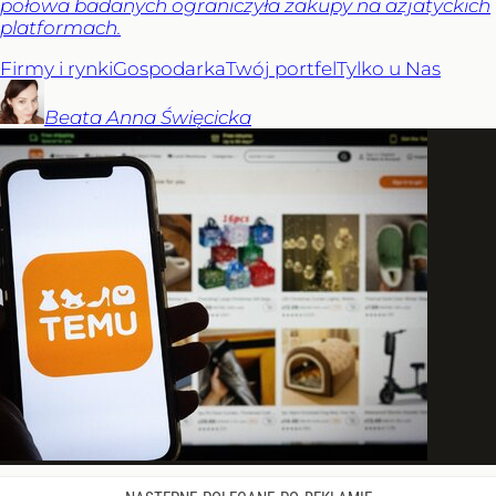
połowa badanych ograniczyła zakupy na azjatyckich
platformach.
Firmy i rynki
Gospodarka
Twój portfel
Tylko u Nas
Beata Anna
Święcicka