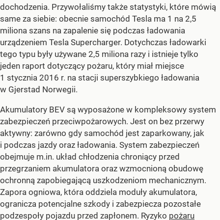
dochodzenia. Przywołaliśmy także statystyki, które mówią
same za siebie: obecnie samochód Tesla ma 1 na 2,5
miliona szans na zapalenie się podczas ładowania
urządzeniem Tesla Supercharger. Dotychczas ładowarki
tego typu były używane 2,5 miliona razy i istnieje tylko
jeden raport dotyczący pożaru, który miał miejsce
1 stycznia 2016 r. na stacji superszybkiego ładowania
w Gjerstad Norwegii.
Akumulatory BEV są wyposażone w kompleksowy system
zabezpieczeń przeciwpożarowych. Jest on bez przerwy
aktywny: zarówno gdy samochód jest zaparkowany, jak
i podczas jazdy oraz ładowania. System zabezpieczeń
obejmuje m.in. układ chłodzenia chroniący przed
przegrzaniem akumulatora oraz wzmocnioną obudowę
ochronną zapobiegającą uszkodzeniom mechanicznym.
Zapora ogniowa, która oddziela moduły akumulatora,
ogranicza potencjalne szkody i zabezpiecza pozostałe
podzespoły pojazdu przed zapłonem. Ryzyko
pożaru