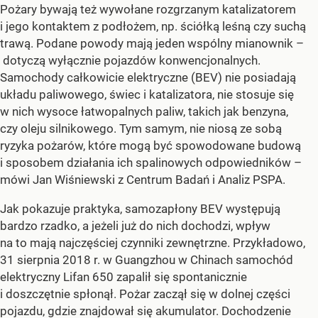
Pożary bywają też wywołane rozgrzanym katalizatorem
i jego kontaktem z podłożem, np. ściółką leśną czy suchą
trawą. Podane powody mają jeden wspólny mianownik –
dotyczą wyłącznie pojazdów konwencjonalnych.
Samochody całkowicie elektryczne (BEV) nie posiadają
układu paliwowego, świec i katalizatora, nie stosuje się
w nich wysoce łatwopalnych paliw, takich jak benzyna,
czy oleju silnikowego. Tym samym, nie niosą ze sobą
ryzyka pożarów, które mogą być spowodowane budową
i sposobem działania ich spalinowych odpowiedników –
mówi Jan Wiśniewski z Centrum Badań i Analiz PSPA.
Jak pokazuje praktyka, samozapłony BEV występują
bardzo rzadko, a jeżeli już do nich dochodzi, wpływ
na to mają najczęściej czynniki zewnętrzne. Przykładowo,
31 sierpnia 2018 r. w Guangzhou w Chinach samochód
elektryczny Lifan 650 zapalił się spontanicznie
i doszczętnie spłonął. Pożar zaczął się w dolnej części
pojazdu, gdzie znajdował się akumulator. Dochodzenie