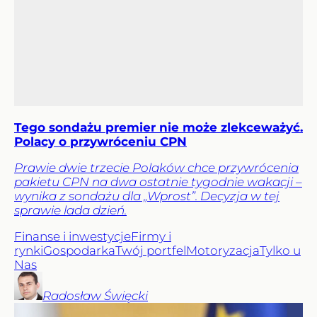
Tego sondażu premier nie może zlekceważyć.
Polacy o przywróceniu CPN
Prawie dwie trzecie Polaków chce przywrócenia
pakietu CPN na dwa ostatnie tygodnie wakacji –
wynika z sondażu dla „Wprost”. Decyzja w tej
sprawie lada dzień.
Finanse i inwestycje
Firmy i
rynki
Gospodarka
Twój portfel
Motoryzacja
Tylko u
Nas
Radosław
Święcki