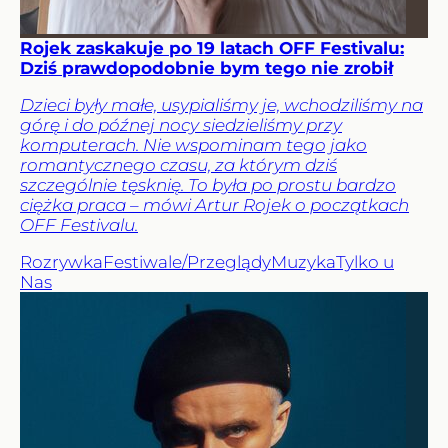
Rojek zaskakuje po 19 latach OFF Festivalu:
Dziś prawdopodobnie bym tego nie zrobił
Dzieci były małe, usypialiśmy je, wchodziliśmy na
górę i do późnej nocy siedzieliśmy przy
komputerach. Nie wspominam tego jako
romantycznego czasu, za którym dziś
szczególnie tęsknię. To była po prostu bardzo
ciężka praca – mówi Artur Rojek o początkach
OFF Festivalu.
Rozrywka
Festiwale/Przeglądy
Muzyka
Tylko u
Nas