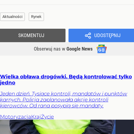
Aktualności
Rynek
SKOMENTUJ
UDOSTĘPNIJ
Obserwuj nas
w
Google News
Wielka obława drogówki. Będą kontrolować tylko
jedno
Jeden dzień. Tysiące kontroli, mandatów i punktów
karnych. Policja zaplanowała akcję kontroli
kierowców. Od rana posypią się mandaty.
Motoryzacja
Kraj
Życie