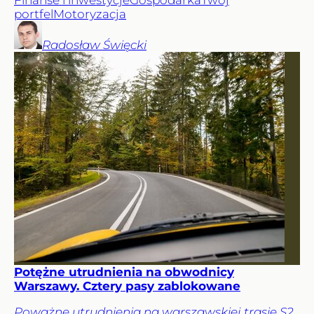
portfel
Motoryzacja
Radosław
Święcki
Potężne utrudnienia na obwodnicy
Warszawy. Cztery pasy zablokowane
Poważne utrudnienia na warszawskiej trasie S2.