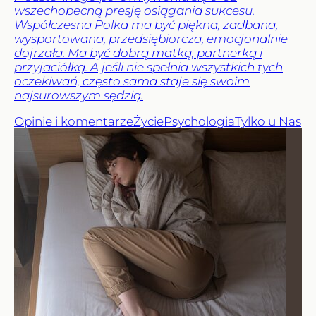
wszechobecną presję osiągania sukcesu.
Współczesna Polka ma być piękna, zadbana,
wysportowana, przedsiębiorcza, emocjonalnie
dojrzała. Ma być dobrą matką, partnerką i
przyjaciółką. A jeśli nie spełnia wszystkich tych
oczekiwań, często sama staje się swoim
najsurowszym sędzią.
Opinie i komentarze
Życie
Psychologia
Tylko u Nas