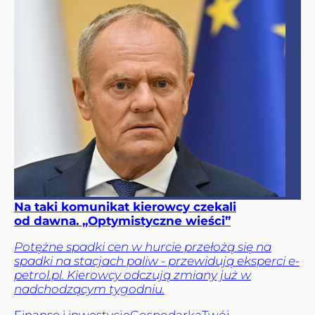
Na taki komunikat kierowcy czekali
od dawna. „Optymistyczne wieści”
Potężne spadki cen w hurcie przełożą się na
spadki na stacjach paliw - przewidują eksperci e-
petrol.pl. Kierowcy odczują zmiany już w
nadchodzącym tygodniu.
Finanse i inwestycje
Gospodarka
Twój