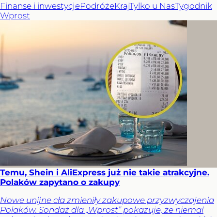
Finanse i inwestycje
Podróże
Kraj
Tylko u Nas
Tygodnik
Wprost
Temu, Shein i AliExpress już nie takie atrakcyjne.
Polaków zapytano o zakupy
Nowe unijne cła zmieniły zakupowe przyzwyczajenia
Polaków. Sondaż dla „Wprost” pokazuje, że niemal