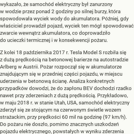
wykazało, że samochód elektryczny był zanurzony
w wodzie przez ponad 2 godziny po silnej burzy, która
spowodowała wyciek wody do akumulatora. Później, gdy
właściciel prowadził pojazd, wyciek ten mógł spowodować
zwarcie wewnątrz akumulatora, co doprowadziło
do ucieczki termicznej i w konsekwencji pożaru.
Z kolei 18 października 2017 r. Tesla Model S rozbiła się
z dużą prędkością na betonowej barierze na autostradzie
Arlberg w Austrii. Pożar rozpoczął się w akumulatorze
znajdującym się w przedniej części pojazdu, w miejscu
uderzenia w betonową ścianę. Analiza konkretnych
przypadków dowodzi, że do zapłonu BEV dochodzi rzadko
nawet przy zderzeniach z dużą prędkością. Przykładowo,
w maju 2018 r. w stanie Utah, USA, samochód elektryczny
zderzył się ze stojącym na czerwonym świetle wozem
strażackim, przy prędkości 60 mil na godzinę (97 km/h).
Do pożaru nie doszło, pomimo znacznych uszkodzeń
pojazdu elektrycznego, powstałych w wyniku zderzenia