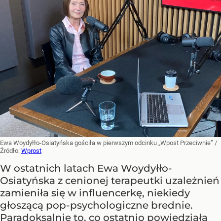
Ewa Woydyłło-Osiatyńska gościła w pierwszym odcinku „Wpost Przeciwnie”
/
Źródło:
Wprost
W ostatnich latach Ewa Woydyłło-
Osiatyńska z cenionej terapeutki uzależnień
zamieniła się w influencerkę, niekiedy
głoszącą pop-psychologiczne brednie.
Paradoksalnie to, co ostatnio powiedziała