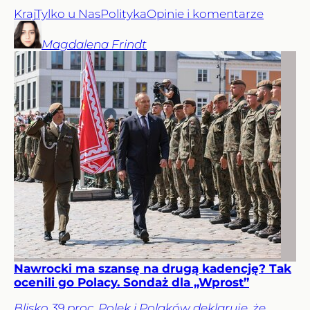
Kraj
Tylko u Nas
Polityka
Opinie i komentarze
Magdalena
Frindt
Nawrocki ma szansę na drugą kadencję? Tak
ocenili go Polacy. Sondaż dla „Wprost”
Blisko 39 proc. Polek i Polaków deklaruje, że