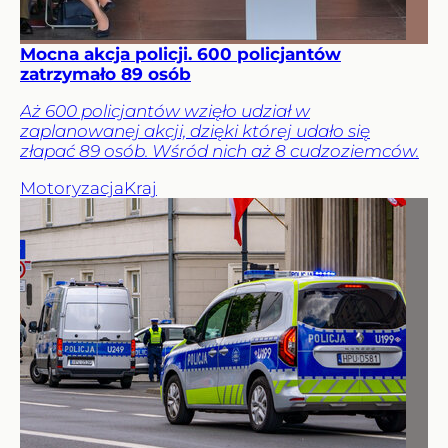
Mocna akcja policji. 600 policjantów
zatrzymało 89 osób
Aż 600 policjantów wzięło udział w
zaplanowanej akcji, dzięki której udało się
złapać 89 osób. Wśród nich aż 8 cudzoziemców.
Motoryzacja
Kraj