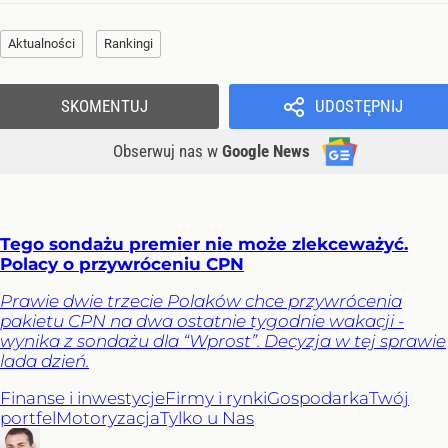
Aktualności
Rankingi
SKOMENTUJ
UDOSTĘPNIJ
Obserwuj nas
w
Google News
Tego sondażu premier nie może zlekceważyć.
Polacy o przywróceniu CPN
Prawie dwie trzecie Polaków chce przywrócenia
pakietu CPN na dwa ostatnie tygodnie wakacji -
wynika z sondażu dla “Wprost”. Decyzja w tej sprawie
lada dzień.
Finanse i inwestycje
Firmy i rynki
Gospodarka
Twój
portfel
Motoryzacja
Tylko u Nas