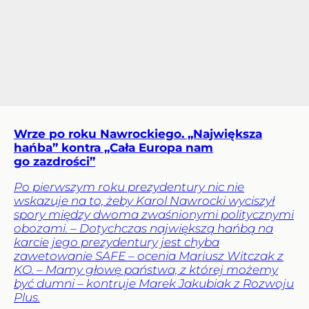
Wrze po roku Nawrockiego. „Największa
hańba” kontra „Cała Europa nam
go zazdrości”
Po pierwszym roku prezydentury nic nie
wskazuje na to, żeby Karol Nawrocki wyciszył
spory między dwoma zwaśnionymi politycznymi
obozami. – Dotychczas największą hańbą na
karcie jego prezydentury jest chyba
zawetowanie SAFE – ocenia Mariusz Witczak z
KO. – Mamy głowę państwa, z której możemy
być dumni – kontruje Marek Jakubiak z Rozwoju
Plus.