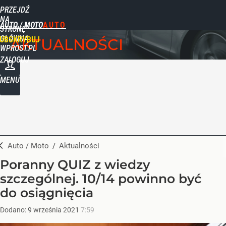
PRZEJDŹ
NA
AUTO / MOTO
STRONĘ
GŁÓWNĄ
UBSKRYBUJ
AKTUALNOŚCI
WPROST.PL
ZALOGUJ
MENU
Auto / Moto
/
Aktualności
Poranny QUIZ z wiedzy
szczególnej. 10/14 powinno być
do osiągnięcia
Dodano:
9
września
2021
7:59