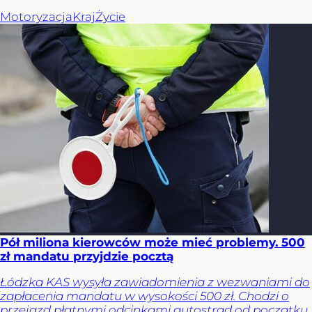
Motoryzacja
Kraj
Życie
Pół miliona kierowców może mieć problemy. 500
zł mandatu przyjdzie pocztą
Łódzka KAS wysyła zawiadomienia z wezwaniami do
zapłacenia mandatu w wysokości 500 zł. Chodzi o
przejazd płatnymi odcinkami autostrad od początku