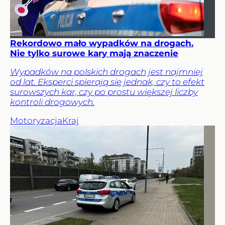
Rekordowo mało wypadków na drogach.
Nie tylko surowe kary mają znaczenie
Wypadków na polskich drogach jest najmniej
od lat. Eksperci spierają się jednak, czy to efekt
surowszych kar, czy po prostu większej liczby
kontroli drogowych.
Motoryzacja
Kraj