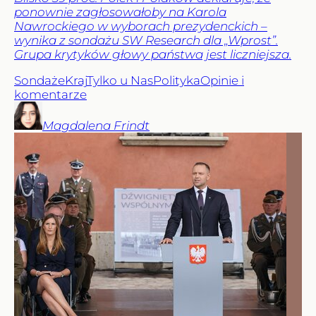
ponownie zagłosowałoby na Karola
Nawrockiego w wyborach prezydenckich –
wynika z sondażu SW Research dla „Wprost”.
Grupa krytyków głowy państwa jest liczniejsza.
Sondaże
Kraj
Tylko u Nas
Polityka
Opinie i
komentarze
Magdalena
Frindt