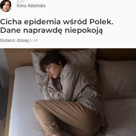
Autor:
Ilona Adamska
Cicha epidemia wśród Polek.
Dane naprawdę niepokoją
Dodano:
dzisiaj
6:44