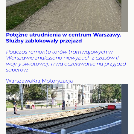
Potężne utrudnienia w centrum Warszawy.
Służby zablokowały przejazd
Podczas remontu torów tramwajowych w
Warszawie znaleziono niewybuch z czasów II
wojny światowej. Trwa oczekiwanie na przyjazd
saperów.
Warszawa
Kraj
Motoryzacja