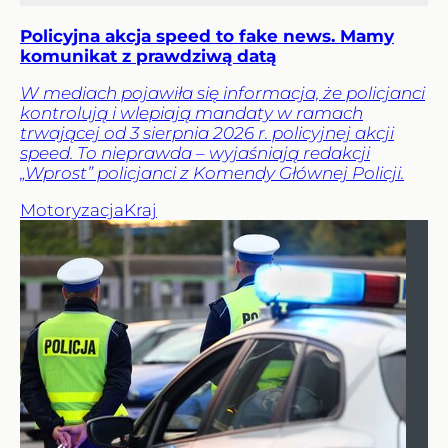
Policyjna akcja speed to fake news. Mamy
komunikat z prawdziwą datą
W mediach pojawiła się informacja, że policjanci
kontrolują i wlepiają mandaty w ramach
trwającej od 3 sierpnia 2026 r. policyjnej akcji
speed. To nieprawda – wyjaśniają redakcji
„Wprost” policjanci z Komendy Głównej Policji.
Motoryzacja
Kraj