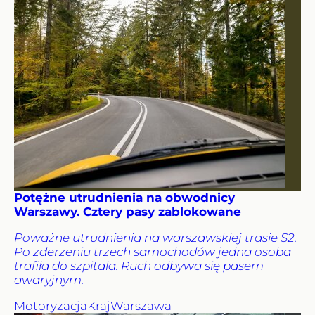
Potężne utrudnienia na obwodnicy
Warszawy. Cztery pasy zablokowane
Poważne utrudnienia na warszawskiej trasie S2.
Po zderzeniu trzech samochodów jedna osoba
trafiła do szpitala. Ruch odbywa się pasem
awaryjnym.
Motoryzacja
Kraj
Warszawa