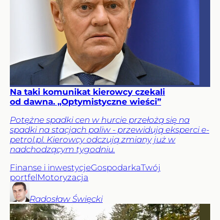
Na taki komunikat kierowcy czekali
od dawna. „Optymistyczne wieści”
Potężne spadki cen w hurcie przełożą się na
spadki na stacjach paliw - przewidują eksperci e-
petrol.pl. Kierowcy odczują zmiany już w
nadchodzącym tygodniu.
Finanse i inwestycje
Gospodarka
Twój
portfel
Motoryzacja
Radosław
Święcki