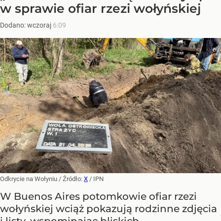
w sprawie ofiar rzezi wołyńskiej
Dodano:
wczoraj
6:09
Odkrycie na Wołyniu
/ Źródło:
X
/
IPN
W Buenos Aires potomkowie ofiar rzezi
wołyńskiej wciąż pokazują rodzinne zdjęcia
i listy, wspominając bliskich