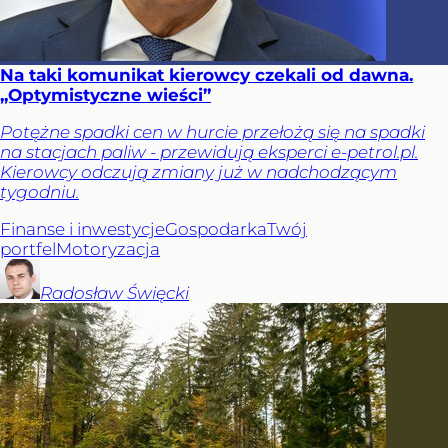
Na taki komunikat kierowcy czekali od dawna.
„Optymistyczne wieści”
Potężne spadki cen w hurcie przełożą się na spadki
na stacjach paliw - przewidują eksperci e-petrol.pl.
Kierowcy odczują zmiany już w nadchodzącym
tygodniu.
Finanse i inwestycje
Gospodarka
Twój
portfel
Motoryzacja
Radosław
Święcki