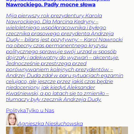
Nawrockiego. Padły mocne słowa
Mija pierwszy rok prezydentury Karola
Nawrockiego. Dla Marcina Kędryny –
wieloletniego współpracownika i byłego
rzecznika prasowego prezydenta Andrzeja
Dudy – bilans jest pozytywny: – Karol Nawrocki
na obecny czas permanentnego kryzysu
politycznego sprawuje swój urząd w sposób
dojrzały i adekwatny do wyzwań – akcentuje.
Jednocześnie przestrzega przed
porównywaniem kolejnych prezydentów. –
Andrzej Duda zdał w paru sytuacjach egzamin
celująco, ale jeszcze przez jakiś czas będzie
niedoceniony, jak kiedyś Aleksander
Kwaśniewski, a po latach się to zmieniło –
tłumaczy były rzecznik Andrzeja Dudy.
Polityka
Tylko u Nas
Agnieszka
Niesłuchowska