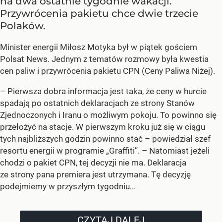
na dwa ostatnie tygodnie wakacji.
Przywrócenia pakietu chce dwie trzecie
Polaków.
Minister energii Miłosz Motyka był w piątek gościem
Polsat News. Jednym z tematów rozmowy była kwestia
cen paliw i przywrócenia pakietu CPN (Ceny Paliwa Niżej).
–
Pierwsza dobra informacja jest taka, że ceny w hurcie
spadają po ostatnich deklaracjach ze strony Stanów
Zjednoczonych i Iranu o możliwym pokoju. To powinno się
przełożyć na stacje. W pierwszym kroku już się w ciągu
tych najbliższych godzin powinno stać –
powiedział szef
resortu energii w programie „Graffiti”. –
Natomiast jeżeli
chodzi o pakiet CPN, tej decyzji nie ma. Deklaracja
ze strony pana premiera jest utrzymana. Tę decyzję
podejmiemy w przyszłym tygodniu...
CZYTAJ DALEJ