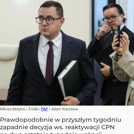
Miłosz Motyka
/ Źródło:
PAP
/
Adam Warżawa
Prawdopodobnie w przyszłym tygodniu
zapadnie decyzja ws. reaktywacji CPN