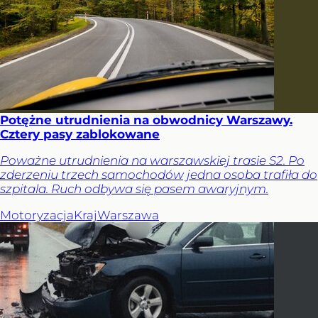
Potężne utrudnienia na obwodnicy Warszawy.
Cztery pasy zablokowane
Poważne utrudnienia na warszawskiej trasie S2. Po
zderzeniu trzech samochodów jedna osoba trafiła do
szpitala. Ruch odbywa się pasem awaryjnym.
Motoryzacja
Kraj
Warszawa