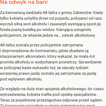
Na odwyk na bani
Za kierownicą siedziała 48-latka z gminy Zabierzów. Kiedy
tylko kobieta uchyliła drzwi od pojazdu, policjanci od razu
wyczuli silną woń alkoholu i zauważyli wystającą spod jej
fotela pustą butelkę po wódce. Kierująca oznajmiła
policjantom, że właśnie jedzie na… odwyk alkoholowy.
48-latka została przez policjantów zatrzymana
i doprowadzona do komisariatu, gdzie zbadano ją
stacjonarnym alkomatem, który wykazał, że miała 4,4
promila alkoholu w wydychanym powietrzu. Sprawdzenie
w policyjnej bazie wykazało też, że niecały tydzień
wcześniej prawo jazdy zostało jej zatrzymane za jazdę
pod wpływem alkoholu.
Ze względu na duży stan upojenia alkoholowego, do czasu
wytrzeźwienia, kobieta trafiła pod opiekę specjalistów.
Teraz za popełnione przestępstwa odpowie przed sądem.
Za kierowanie pojazdem w stanie nietrzeźwości grozi