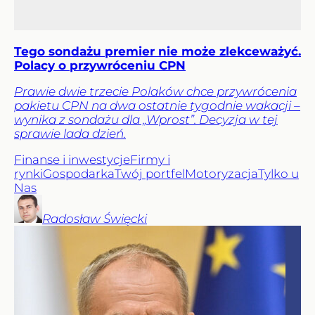
Tego sondażu premier nie może zlekceważyć.
Polacy o przywróceniu CPN
Prawie dwie trzecie Polaków chce przywrócenia
pakietu CPN na dwa ostatnie tygodnie wakacji –
wynika z sondażu dla „Wprost”. Decyzja w tej
sprawie lada dzień.
Finanse i inwestycje
Firmy i
rynki
Gospodarka
Twój portfel
Motoryzacja
Tylko u
Nas
Radosław
Święcki