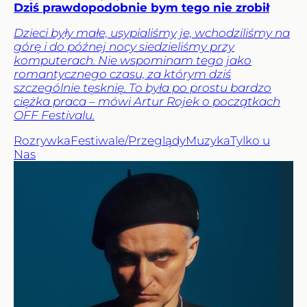
Dziś prawdopodobnie bym tego nie zrobił
Dzieci były małe, usypialiśmy je, wchodziliśmy na
górę i do późnej nocy siedzieliśmy przy
komputerach. Nie wspominam tego jako
romantycznego czasu, za którym dziś
szczególnie tęsknię. To była po prostu bardzo
ciężka praca – mówi Artur Rojek o początkach
OFF Festivalu.
Rozrywka
Festiwale/Przeglądy
Muzyka
Tylko u
Nas