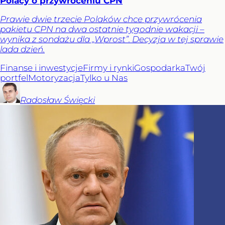
Polacy o przywróceniu CPN
Prawie dwie trzecie Polaków chce przywrócenia
pakietu CPN na dwa ostatnie tygodnie wakacji –
wynika z sondażu dla „Wprost”. Decyzja w tej sprawie
lada dzień.
Finanse i inwestycje
Firmy i rynki
Gospodarka
Twój
portfel
Motoryzacja
Tylko u Nas
Radosław
Święcki