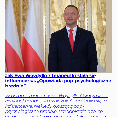
Jak Ewa Woydyłło z terapeutki stała się
influencerką. „Opowiada pop-psychologiczne
brednie”
W ostatnich latach Ewa Woydyłło-Osiatyńska z
cenionej terapeutki uzależnień zamieniła się w
influencerkę, niekiedy głoszącą pop-
psychologiczne brednie. Paradoksalnie to, co
ostatnio powiedziała o Idze Świątek, nie jest ani