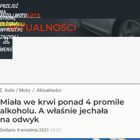
PRZEJDŹ
NA
AUTO / MOTO
STRONĘ
GŁÓWNĄ
UBSKRYBUJ
AKTUALNOŚCI
WPROST.PL
ZALOGUJ
MENU
Auto / Moto
/
Aktualności
Miała we krwi ponad 4 promile
alkoholu. A właśnie jechała
na odwyk
Dodano:
9
września
2021
10:23