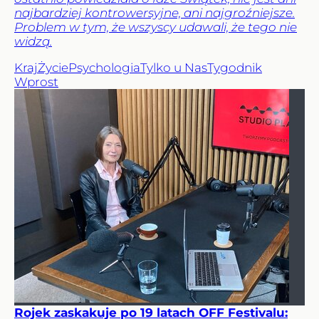
najbardziej kontrowersyjne, ani najgroźniejsze.
Problem w tym, że wszyscy udawali, że tego nie
widzą.
Kraj
Życie
Psychologia
Tylko u Nas
Tygodnik
Wprost
Rojek zaskakuje po 19 latach OFF Festivalu: