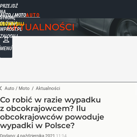
PRZEJDŹ
NA
AUTO / MOTO
STRONĘ
GŁÓWNĄ
UBSKRYBUJ
AKTUALNOŚCI
WPROST.PL
ZALOGUJ
MENU
Auto / Moto
/
Aktualności
Co robić w razie wypadku
z obcokrajowcem? Ilu
obcokrajowców powoduje
wypadki w Polsce?
Dodano:
4
października
2021
11:14