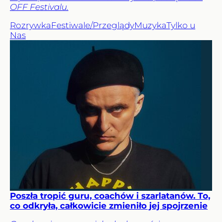
OFF Festivalu.
Rozrywka
Festiwale/Przeglądy
Muzyka
Tylko u
Nas
Poszła tropić guru, coachów i szarlatanów. To,
co odkryła, całkowicie zmieniło jej spojrzenie