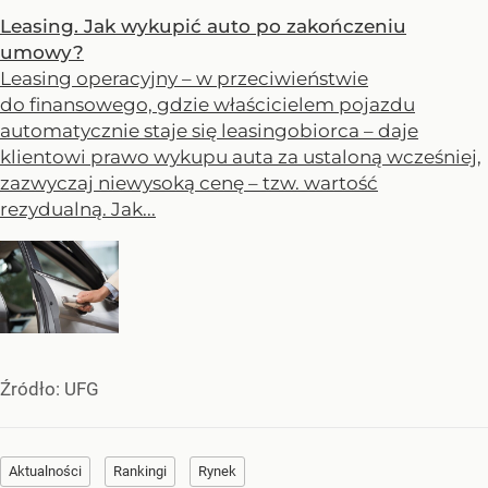
Leasing. Jak wykupić auto po zakończeniu
umowy?
Leasing operacyjny – w przeciwieństwie
do finansowego, gdzie właścicielem pojazdu
automatycznie staje się leasingobiorca – daje
klientowi prawo wykupu auta za ustaloną wcześniej,
zazwyczaj niewysoką cenę – tzw. wartość
rezydualną. Jak...
Źródło:
UFG
Aktualności
Rankingi
Rynek