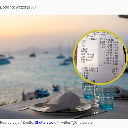
Dodano:
wczoraj
5:31
Restauracja
/ Źródło:
Shutterstock
/
Twitter/@ChLiberator