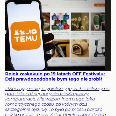
Rojek zaskakuje po 19 latach OFF Festivalu:
Dziś prawdopodobnie bym tego nie zrobił
Dzieci były małe, usypialiśmy je, wchodziliśmy na
górę i do późnej nocy siedzieliśmy przy
komputerach. Nie wspominam tego jako
romantycznego czasu, za którym dziś
szczególnie tęsknię. To była po prostu bardzo
ciężka praca – mówi Artur Rojek o początkach