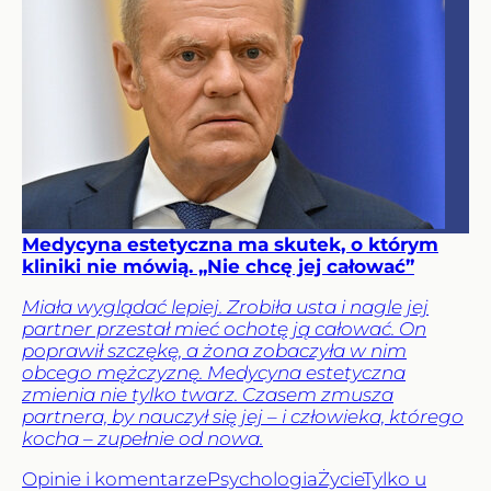
Medycyna estetyczna ma skutek, o którym
kliniki nie mówią. „Nie chcę jej całować”
Miała wyglądać lepiej. Zrobiła usta i nagle jej
partner przestał mieć ochotę ją całować. On
poprawił szczękę, a żona zobaczyła w nim
obcego mężczyznę. Medycyna estetyczna
zmienia nie tylko twarz. Czasem zmusza
partnera, by nauczył się jej – i człowieka, którego
kocha – zupełnie od nowa.
Opinie i komentarze
Psychologia
Życie
Tylko u