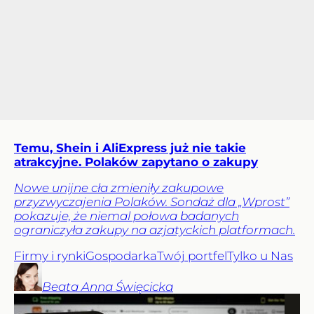
Temu, Shein i AliExpress już nie takie
atrakcyjne. Polaków zapytano o zakupy
Nowe unijne cła zmieniły zakupowe
przyzwyczajenia Polaków. Sondaż dla „Wprost”
pokazuje, że niemal połowa badanych
ograniczyła zakupy na azjatyckich platformach.
Firmy i rynki
Gospodarka
Twój portfel
Tylko u Nas
Beata Anna
Święcicka