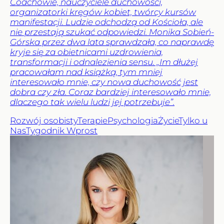
Coachowie, nauczyciele duchowości,
organizatorki kręgów kobiet, twórcy kursów
manifestacji. Ludzie odchodzą od Kościoła, ale
nie przestają szukać odpowiedzi. Monika Sobień-
Górska przez dwa lata sprawdzała, co naprawdę
kryje się za obietnicami uzdrowienia,
transformacji i odnalezienia sensu. „Im dłużej
pracowałam nad książką, tym mniej
interesowało mnie, czy nowa duchowość jest
dobra czy zła. Coraz bardziej interesowało mnie,
dlaczego tak wielu ludzi jej potrzebuje”.
Rozwój osobisty
Terapie
Psychologia
Życie
Tylko u
Nas
Tygodnik Wprost