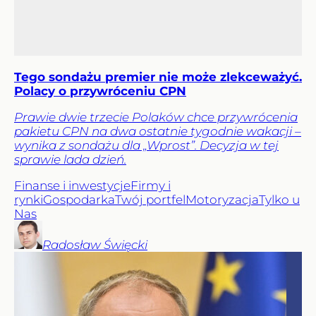
Tego sondażu premier nie może zlekceważyć.
Polacy o przywróceniu CPN
Prawie dwie trzecie Polaków chce przywrócenia
pakietu CPN na dwa ostatnie tygodnie wakacji –
wynika z sondażu dla „Wprost”. Decyzja w tej
sprawie lada dzień.
Finanse i inwestycje
Firmy i
rynki
Gospodarka
Twój portfel
Motoryzacja
Tylko u
Nas
Radosław
Święcki