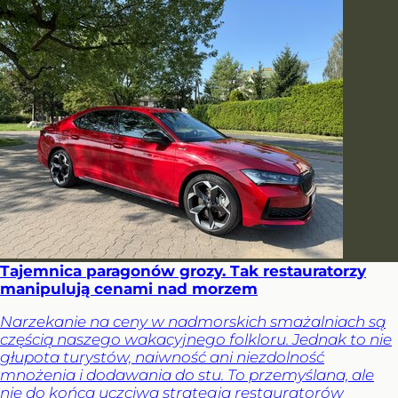
Tajemnica paragonów grozy. Tak restauratorzy
manipulują cenami nad morzem
Narzekanie na ceny w nadmorskich smażalniach są
częścią naszego wakacyjnego folkloru. Jednak to nie
głupota turystów, naiwność ani niezdolność
mnożenia i dodawania do stu. To przemyślana, ale
nie do końca uczciwa strategia restauratorów