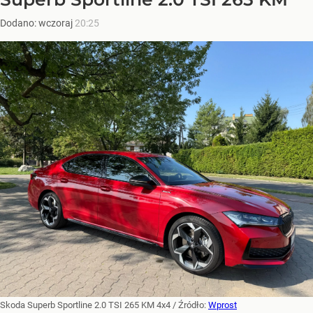
Dodano:
wczoraj
20:25
Skoda Superb Sportline 2.0 TSI 265 KM 4x4
/ Źródło:
Wprost