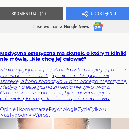
SKOMENTUJ
UDOSTĘPNIJ
1
Obserwuj nas
w
Google News
Medycyna estetyczna ma skutek, o którym kliniki
nie mówią. „Nie chcę jej całować”
Miała wyglądać lepiej. Zrobiła usta i nagle jej partner
przestał mieć ochotę ją całować. On poprawił
szczękę, a żona zobaczyła w nim obcego mężczyznę.
Medycyna estetyczna zmienia nie tylko twarz.
Czasem zmusza partnera, by nauczył się jej – i
człowieka, którego kocha – zupełnie od nowa.
Opinie i komentarze
Psychologia
Życie
Tylko u
Nas
Tygodnik Wprost