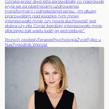
Górska przez dwa lata sprawdzała, co naprawdę
kryje się za obietnicami uzdrowienia,
transformacji i odnalezienia sensu. „Im dłużej
pracowałam nad książką, tym mniej
interesowało mnie, czy nowa duchowość jest
dobra czy zła. Coraz bardziej interesowało mnie,
dlaczego tak wielu ludzi jej potrzebuje”.
Rozwój osobisty
Terapie
Psychologia
Życie
Tylko u
Nas
Tygodnik Wprost