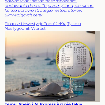
naiwność ani niezdolność mnożenia i
dodawania do stu. To przemyślana, ale nie do
końca uczciwa strategia restauratorów
ukrywających ceny.
Finanse i inwestycje
Podróże
Kraj
Tylko u
Nas
Tygodnik Wprost
Temu, Shein i AliExpress już nie takie