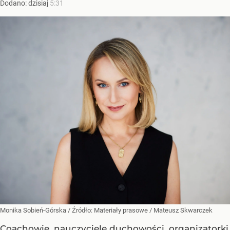
Dodano:
dzisiaj
5:31
Monika Sobień-Górska
/ Źródło:
Materiały prasowe
/
Mateusz Skwarczek
Coachowie, nauczyciele duchowości, organizatorki