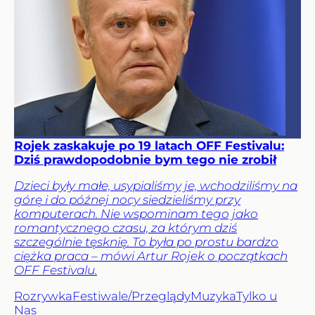
Rojek zaskakuje po 19 latach OFF Festivalu:
Dziś prawdopodobnie bym tego nie zrobił
Dzieci były małe, usypialiśmy je, wchodziliśmy na
górę i do późnej nocy siedzieliśmy przy
komputerach. Nie wspominam tego jako
romantycznego czasu, za którym dziś
szczególnie tęsknię. To była po prostu bardzo
ciężka praca – mówi Artur Rojek o początkach
OFF Festivalu.
Rozrywka
Festiwale/Przeglądy
Muzyka
Tylko u
Nas