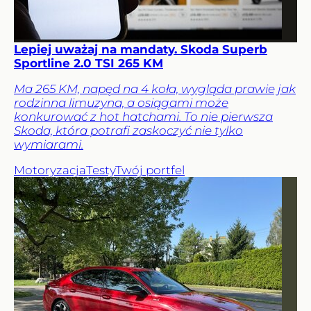
Lepiej uważaj na mandaty. Skoda Superb
Sportline 2.0 TSI 265 KM
Ma 265 KM, napęd na 4 koła, wygląda prawie jak
rodzinna limuzyna, a osiągami może
konkurować z hot hatchami. To nie pierwsza
Skoda, która potrafi zaskoczyć nie tylko
wymiarami.
Motoryzacja
Testy
Twój portfel