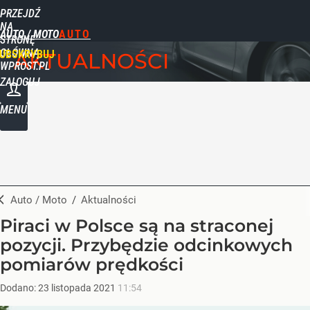
PRZEJDŹ
NA
AUTO / MOTO
STRONĘ
GŁÓWNĄ
UBSKRYBUJ
AKTUALNOŚCI
WPROST.PL
ZALOGUJ
MENU
Auto / Moto
/
Aktualności
Piraci w Polsce są na straconej
pozycji. Przybędzie odcinkowych
pomiarów prędkości
Dodano:
23
listopada
2021
11:54