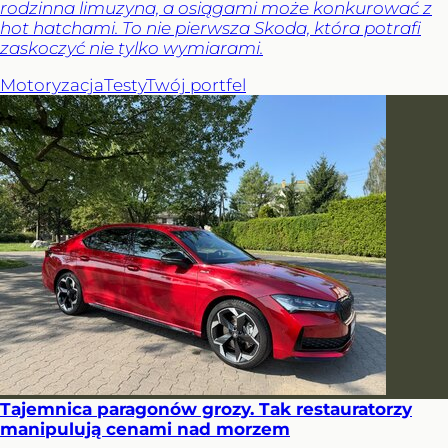
rodzinna limuzyna, a osiągami może konkurować z
hot hatchami. To nie pierwsza Skoda, która potrafi
zaskoczyć nie tylko wymiarami.
Motoryzacja
Testy
Twój portfel
Tajemnica paragonów grozy. Tak restauratorzy
manipulują cenami nad morzem