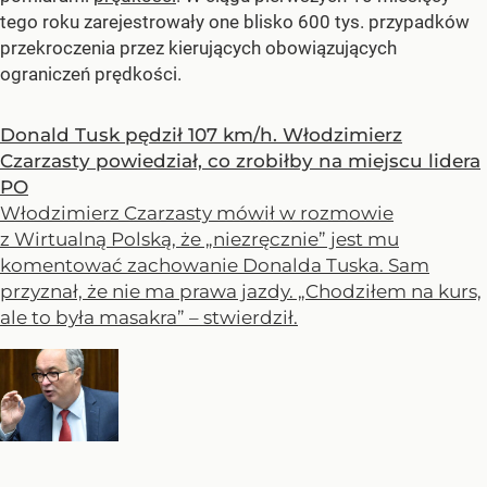
tego roku zarejestrowały one blisko 600 tys. przypadków
przekroczenia przez kierujących obowiązujących
ograniczeń prędkości.
Donald Tusk pędził 107 km/h. Włodzimierz
Czarzasty powiedział, co zrobiłby na miejscu lidera
PO
Włodzimierz Czarzasty mówił w rozmowie
z Wirtualną Polską, że „niezręcznie” jest mu
komentować zachowanie Donalda Tuska. Sam
przyznał, że nie ma prawa jazdy. „Chodziłem na kurs,
ale to była masakra” – stwierdził.