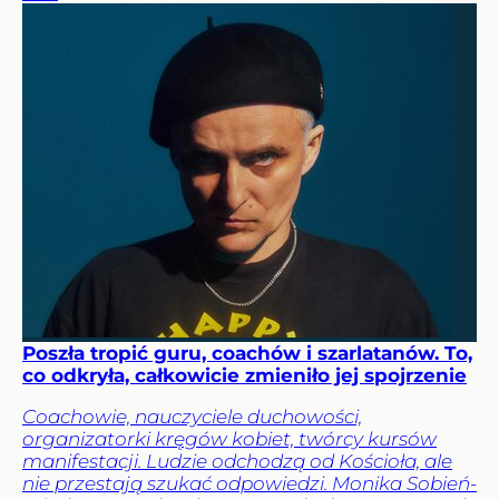
Poszła tropić guru, coachów i szarlatanów. To,
co odkryła, całkowicie zmieniło jej spojrzenie
Coachowie, nauczyciele duchowości,
organizatorki kręgów kobiet, twórcy kursów
manifestacji. Ludzie odchodzą od Kościoła, ale
nie przestają szukać odpowiedzi. Monika Sobień-