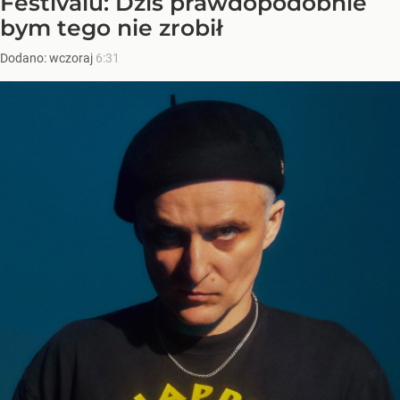
Festivalu: Dziś prawdopodobnie
bym tego nie zrobił
Dodano:
wczoraj
6:31