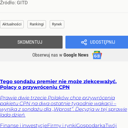
Źródło:
GITD
Aktualności
Rankingi
Rynek
SKOMENTUJ
UDOSTĘPNIJ
Obserwuj nas
w
Google News
Tego sondażu premier nie może zlekceważyć.
Polacy o przywróceniu CPN
Prawie dwie trzecie Polaków chce przywrócenia
pakietu CPN na dwa ostatnie tygodnie wakacji –
wynika z sondażu dla „Wprost”. Decyzja w tej sprawie
lada dzień.
Finanse i inwestycje
Firmy i rynki
Gospodarka
Twój