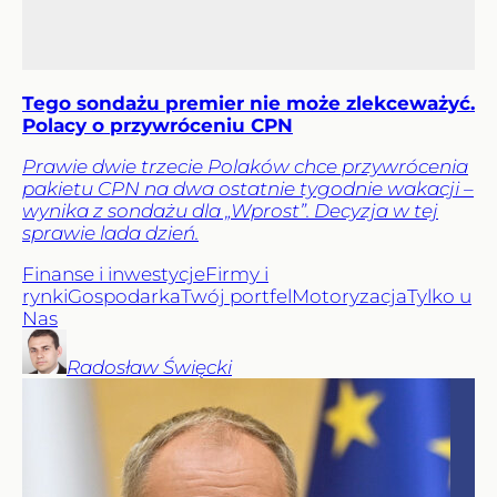
Tego sondażu premier nie może zlekceważyć.
Polacy o przywróceniu CPN
Prawie dwie trzecie Polaków chce przywrócenia
pakietu CPN na dwa ostatnie tygodnie wakacji –
wynika z sondażu dla „Wprost”. Decyzja w tej
sprawie lada dzień.
Finanse i inwestycje
Firmy i
rynki
Gospodarka
Twój portfel
Motoryzacja
Tylko u
Nas
Radosław
Święcki