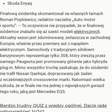
Skoda Enyaq
Finałową siódemkę skomentował na własnych łamach
Roman Popkiewicz, redaktor naczelny „Auto motor
i sportu”: – To oczywiście nie przypadek, że w finałowej
siódemce znalazło się aż sześć modeli
elektrycznych
.
Aktualny sezon jest zdominowany, zwłaszcza w zachodniej
Europie, właśnie przez premiery aut z napędem
elektrycznym. Samochody z tradycyjnym silnikiem
benzynowym reprezentuje tylko 308, który zresztą przez
samego Peugeota jest promowany głównie jako hybryda
plug-in. Mimo wszystko trochę zaskakuje, że do siódemki
nie trafił Nissan Qashqai, dopracowany jak żaden
z wcześniejszych crossoverów marki. Natomiast wielka
szkoda, że w finale nie ma jednej z największych gwiazd
tego roku, jaką jest Mercedes EQS.
Bardzo trudny QUIZ z wiedzy ogólnej. Dacie radę
odpowiedzieć 14/14?