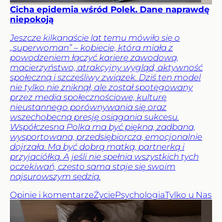
Cicha epidemia wśród Polek. Dane naprawdę
niepokoją
Jeszcze kilkanaście lat temu mówiło się o
„superwoman” – kobiecie, która miała z
powodzeniem łączyć karierę zawodową,
macierzyństwo, atrakcyjny wygląd, aktywność
społeczną i szczęśliwy związek. Dziś ten model
nie tylko nie zniknął, ale został spotęgowany
przez media społecznościowe, kulturę
nieustannego porównywania się oraz
wszechobecną presję osiągania sukcesu.
Współczesna Polka ma być piękna, zadbana,
wysportowana, przedsiębiorcza, emocjonalnie
dojrzała. Ma być dobrą matką, partnerką i
przyjaciółką. A jeśli nie spełnia wszystkich tych
oczekiwań, często sama staje się swoim
najsurowszym sędzią.
Opinie i komentarze
Życie
Psychologia
Tylko u Nas