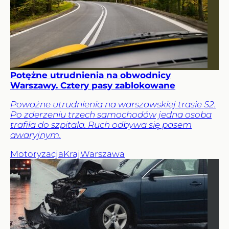
Potężne utrudnienia na obwodnicy
Warszawy. Cztery pasy zablokowane
Poważne utrudnienia na warszawskiej trasie S2.
Po zderzeniu trzech samochodów jedna osoba
trafiła do szpitala. Ruch odbywa się pasem
awaryjnym.
Motoryzacja
Kraj
Warszawa