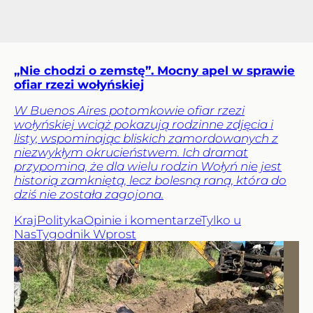
„Nie chodzi o zemstę”. Mocny apel w sprawie
ofiar rzezi wołyńskiej
W Buenos Aires potomkowie ofiar rzezi
wołyńskiej wciąż pokazują rodzinne zdjęcia i
listy, wspominając bliskich zamordowanych z
niezwykłym okrucieństwem. Ich dramat
przypomina, że dla wielu rodzin Wołyń nie jest
historią zamkniętą, lecz bolesną raną, która do
dziś nie została zagojona.
Kraj
Polityka
Opinie i komentarze
Tylko u
Nas
Tygodnik Wprost