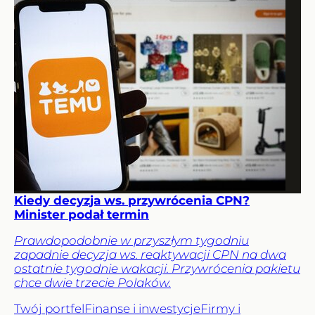
Kiedy decyzja ws. przywrócenia CPN?
Minister podał termin
Prawdopodobnie w przyszłym tygodniu
zapadnie decyzja ws. reaktywacji CPN na dwa
ostatnie tygodnie wakacji. Przywrócenia pakietu
chce dwie trzecie Polaków.
Twój portfel
Finanse i inwestycje
Firmy i