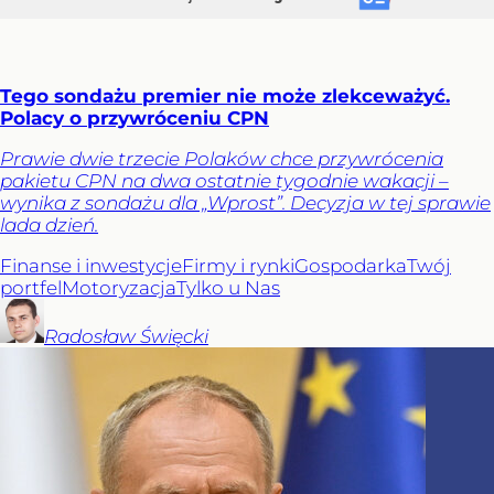
Tego sondażu premier nie może zlekceważyć.
Polacy o przywróceniu CPN
Prawie dwie trzecie Polaków chce przywrócenia
pakietu CPN na dwa ostatnie tygodnie wakacji –
wynika z sondażu dla „Wprost”. Decyzja w tej sprawie
lada dzień.
Finanse i inwestycje
Firmy i rynki
Gospodarka
Twój
portfel
Motoryzacja
Tylko u Nas
Radosław
Święcki