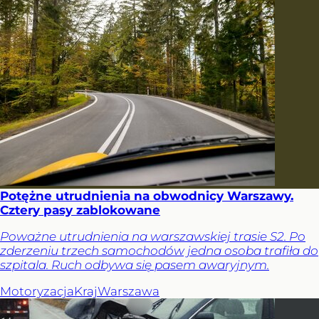
Potężne utrudnienia na obwodnicy Warszawy.
Cztery pasy zablokowane
Poważne utrudnienia na warszawskiej trasie S2. Po
zderzeniu trzech samochodów jedna osoba trafiła do
szpitala. Ruch odbywa się pasem awaryjnym.
Motoryzacja
Kraj
Warszawa