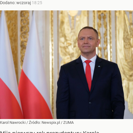
Dodano:
wczoraj
18:25
Karol Nawrocki
/ Źródło:
Newspix.pl
/
ZUMA