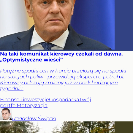
Na taki komunikat kierowcy czekali od dawna.
„Optymistyczne wieści”
Potężne spadki cen w hurcie przełożą się na spadki
na stacjach paliw - przewidują eksperci e-petrol.pl.
Kierowcy odczują zmiany już w nadchodzącym
tygodniu.
Finanse i inwestycje
Gospodarka
Twój
portfel
Motoryzacja
Radosław
Święcki