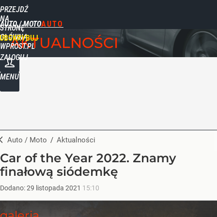
PRZEJDŹ
NA
AUTO / MOTO
STRONĘ
GŁÓWNĄ
UBSKRYBUJ
AKTUALNOŚCI
WPROST.PL
ZALOGUJ
MENU
Auto / Moto
/
Aktualności
Car of the Year 2022. Znamy
finałową siódemkę
Dodano:
29
listopada
2021
15:10