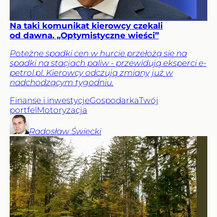
Na taki komunikat kierowcy czekali
od dawna. „Optymistyczne wieści”
Potężne spadki cen w hurcie przełożą się na
spadki na stacjach paliw - przewidują eksperci e-
petrol.pl. Kierowcy odczują zmiany już w
nadchodzącym tygodniu.
Finanse i inwestycje
Gospodarka
Twój
portfel
Motoryzacja
Radosław
Święcki