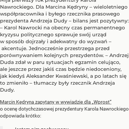
Mija pierwszy rok prezydentury Karola
Nawrockiego. Dla Marcina Kędryny – wieloletniego
współpracownika i byłego rzecznika prasowego
prezydenta Andrzeja Dudy – bilans jest pozytywny:
– Karol Nawrocki na obecny czas permanentnego
kryzysu politycznego sprawuje swój urząd
w sposób dojrzały i adekwatny do wyzwań –
akcentuje. Jednocześnie przestrzega przed
porównywaniem kolejnych prezydentów. – Andrzej
Duda zdał w paru sytuacjach egzamin celująco,
ale jeszcze przez jakiś czas będzie niedoceniony,
jak kiedyś Aleksander Kwaśniewski, a po latach się
to zmieniło – tłumaczy były rzecznik Andrzeja
Dudy.
Marcin Kędryna zapytany w wywiadzie dla „Wprost”
o ocenę dotychczasowej prezydentury Karola Nawrockiego
odpowiada krótko: