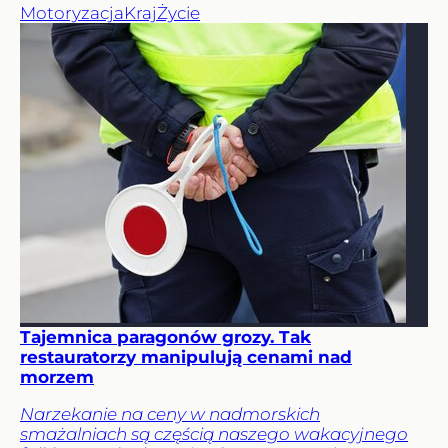
Motoryzacja
Kraj
Życie
Tajemnica paragonów grozy. Tak
restauratorzy manipulują cenami nad
morzem
Narzekanie na ceny w nadmorskich
smażalniach są częścią naszego wakacyjnego