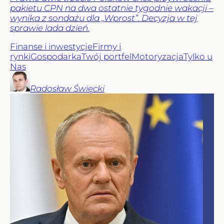
pakietu CPN na dwa ostatnie tygodnie wakacji –
wynika z sondażu dla „Wprost”. Decyzja w tej
sprawie lada dzień.
Finanse i inwestycje
Firmy i
rynki
Gospodarka
Twój portfel
Motoryzacja
Tylko u
Nas
Radosław
Święcki