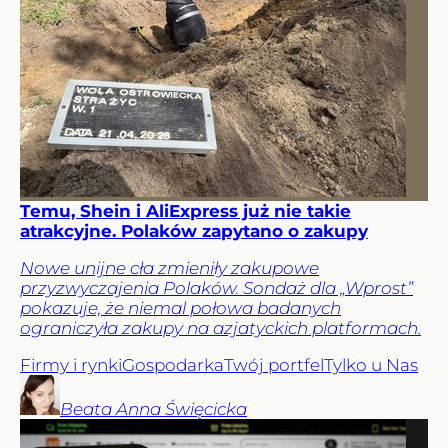
Temu, Shein i AliExpress już nie takie
atrakcyjne. Polaków zapytano o zakupy
Nowe unijne cła zmieniły zakupowe
przyzwyczajenia Polaków. Sondaż dla „Wprost”
pokazuje, że niemal połowa badanych
ograniczyła zakupy na azjatyckich platformach.
Firmy i rynki
Gospodarka
Twój portfel
Tylko u Nas
Beata Anna
Święcicka