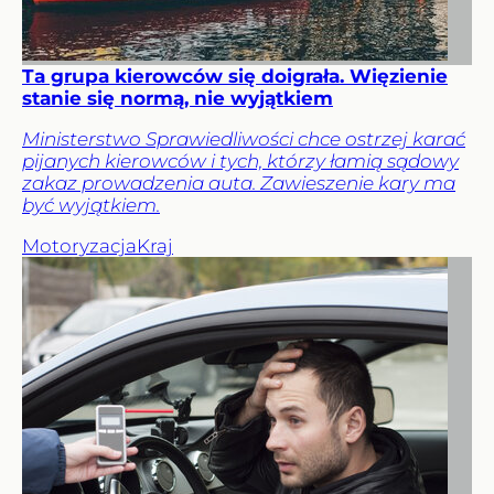
Ta grupa kierowców się doigrała. Więzienie
stanie się normą, nie wyjątkiem
Ministerstwo Sprawiedliwości chce ostrzej karać
pijanych kierowców i tych, którzy łamią sądowy
zakaz prowadzenia auta. Zawieszenie kary ma
być wyjątkiem.
Motoryzacja
Kraj