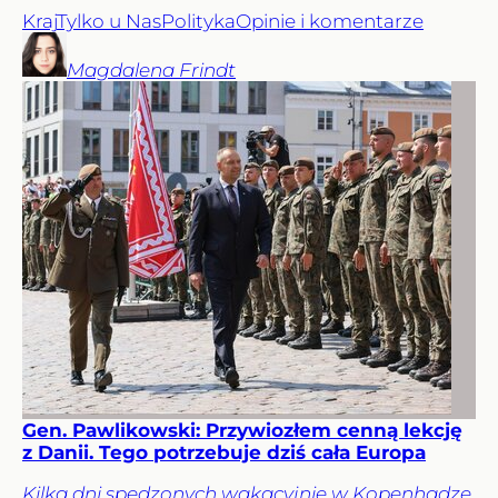
Kraj
Tylko u Nas
Polityka
Opinie i komentarze
Magdalena
Frindt
Gen. Pawlikowski: Przywiozłem cenną lekcję
z Danii. Tego potrzebuje dziś cała Europa
Kilka dni spędzonych wakacyjnie w Kopenhadze