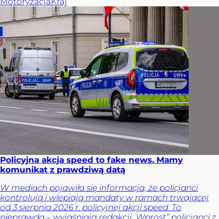
Motoryzacja
Kraj
Policyjna akcja speed to fake news. Mamy
komunikat z prawdziwą datą
W mediach pojawiła się informacja, że policjanci
kontrolują i wlepiają mandaty w ramach trwającej
od 3 sierpnia 2026 r. policyjnej akcji speed. To
nieprawda – wyjaśniają redakcji „Wprost” policjanci z