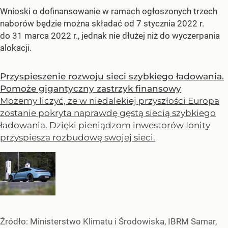
Wnioski o dofinansowanie w ramach ogłoszonych trzech
naborów będzie można składać od 7 stycznia 2022 r.
do 31 marca 2022 r., jednak nie dłużej niż do wyczerpania
alokacji.
Przyspieszenie rozwoju sieci szybkiego ładowania.
Pomoże gigantyczny zastrzyk finansowy
Możemy liczyć, że w niedalekiej przyszłości Europa
zostanie pokryta naprawdę gęstą siecią szybkiego
ładowania. Dzięki pieniądzom inwestorów Ionity
przyspiesza rozbudowę swojej sieci.
Źródło:
Ministerstwo Klimatu i Środowiska, IBRM Samar,