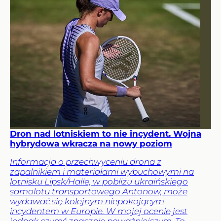
Dron nad lotniskiem to nie incydent. Wojna
hybrydowa wkracza na nowy poziom
Informacja o przechwyceniu drona z
zapalnikiem i materiałami wybuchowymi na
lotnisku Lipsk/Halle, w pobliżu ukraińskiego
samolotu transportowego Antonow, może
wydawać się kolejnym niepokojącym
incydentem w Europie. W mojej ocenie jest