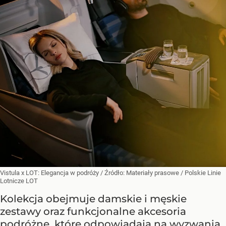
Vistula x LOT: Elegancja w podróży
/ Źródło:
Materiały prasowe
/
Polskie Linie
Lotnicze LOT
Kolekcja obejmuje damskie i męskie
zestawy oraz funkcjonalne akcesoria
podróżne, które odpowiadają na wyzwania