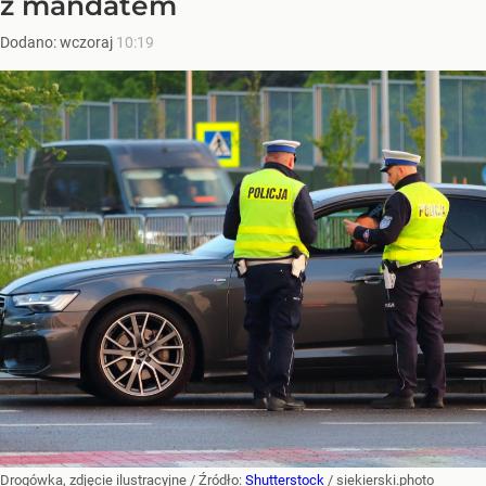
z mandatem
Dodano:
wczoraj
10:19
Drogówka, zdjęcie ilustracyjne
/ Źródło:
Shutterstock
/
siekierski.photo