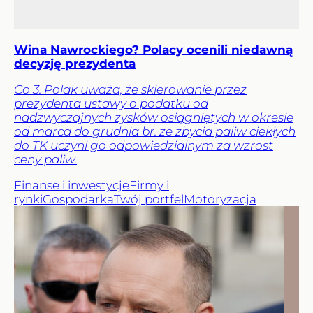
Wina Nawrockiego? Polacy ocenili niedawną
decyzję prezydenta
Co 3. Polak uważa, że skierowanie przez
prezydenta ustawy o podatku od
nadzwyczajnych zysków osiągniętych w okresie
od marca do grudnia br. ze zbycia paliw ciekłych
do TK uczyni go odpowiedzialnym za wzrost
ceny paliw.
Finanse i inwestycje
Firmy i
rynki
Gospodarka
Twój portfel
Motoryzacja