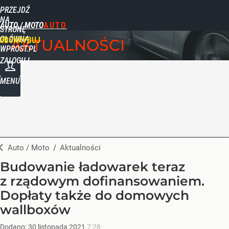
PRZEJDŹ
NA
AUTO / MOTO
STRONĘ
GŁÓWNĄ
UBSKRYBUJ
AKTUALNOŚCI
WPROST.PL
ZALOGUJ
MENU
Auto / Moto
/
Aktualności
Budowanie ładowarek teraz
z rządowym dofinansowaniem.
Dopłaty także do domowych
wallboxów
Dodano:
30
listopada
2021
7:28