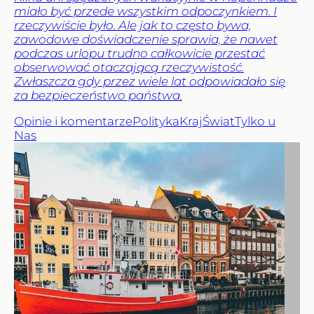
miało być przede wszystkim odpoczynkiem. I
rzeczywiście było. Ale jak to często bywa,
zawodowe doświadczenie sprawia, że nawet
podczas urlopu trudno całkowicie przestać
obserwować otaczającą rzeczywistość.
Zwłaszcza gdy przez wiele lat odpowiadało się
za bezpieczeństwo państwa.
Opinie i komentarze
Polityka
Kraj
Świat
Tylko u
Nas