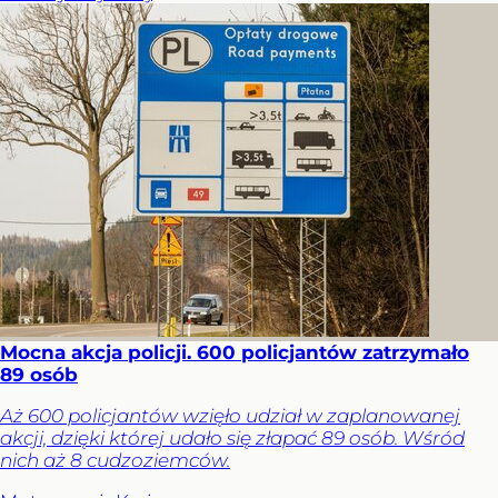
Mocna akcja policji. 600 policjantów zatrzymało
89 osób
Aż 600 policjantów wzięło udział w zaplanowanej
akcji, dzięki której udało się złapać 89 osób. Wśród
nich aż 8 cudzoziemców.