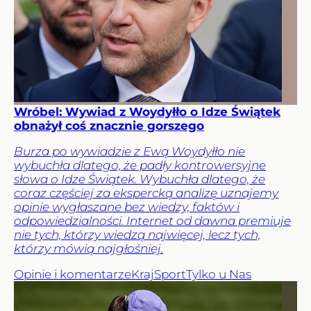
Wróbel: Wywiad z Woydyłło o Idze Świątek
obnażył coś znacznie gorszego
Burza po wywiadzie z Ewą Woydyłło nie
wybuchła dlatego, że padły kontrowersyjne
słowa o Idze Świątek. Wybuchła dlatego, że
coraz częściej za ekspercką analizę uznajemy
opinie wygłaszane bez wiedzy, faktów i
odpowiedzialności. Internet od dawna premiuje
nie tych, którzy wiedzą najwięcej, lecz tych,
którzy mówią najgłośniej.
Opinie i komentarze
Kraj
Sport
Tylko u Nas