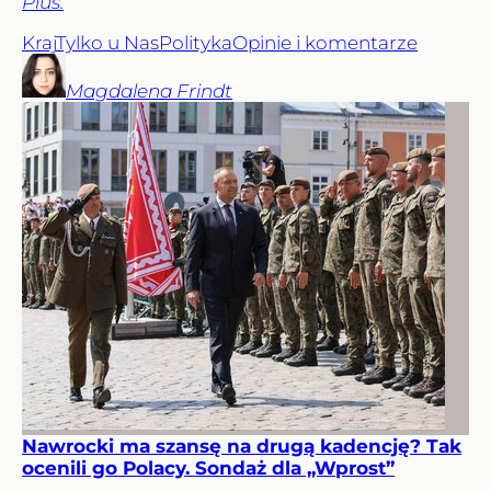
Plus.
Kraj
Tylko u Nas
Polityka
Opinie i komentarze
Magdalena
Frindt
Nawrocki ma szansę na drugą kadencję? Tak
ocenili go Polacy. Sondaż dla „Wprost”