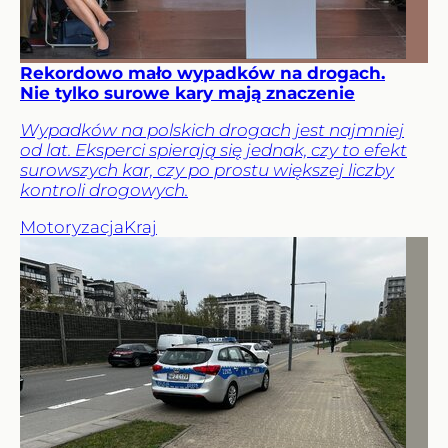
Rekordowo mało wypadków na drogach.
Nie tylko surowe kary mają znaczenie
Wypadków na polskich drogach jest najmniej
od lat. Eksperci spierają się jednak, czy to efekt
surowszych kar, czy po prostu większej liczby
kontroli drogowych.
Motoryzacja
Kraj