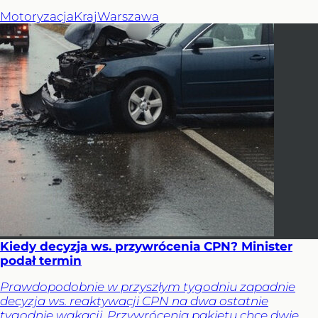
Motoryzacja
Kraj
Warszawa
Kiedy decyzja ws. przywrócenia CPN? Minister
podał termin
Prawdopodobnie w przyszłym tygodniu zapadnie
decyzja ws. reaktywacji CPN na dwa ostatnie
tygodnie wakacji. Przywrócenia pakietu chce dwie