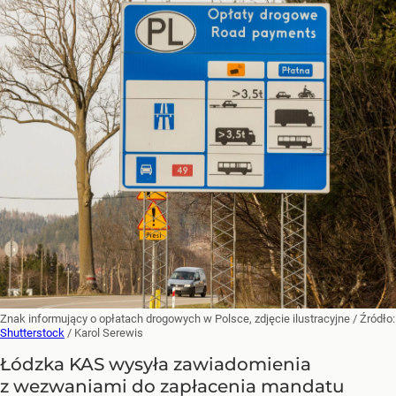
Znak informujący o opłatach drogowych w Polsce, zdjęcie ilustracyjne
/ Źródło:
Shutterstock
/
Karol Serewis
Łódzka KAS wysyła zawiadomienia
z wezwaniami do zapłacenia mandatu