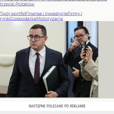
trzecie Polaków.
Twój portfel
Finanse i inwestycje
Firmy i
rynki
Gospodarka
Motoryzacja