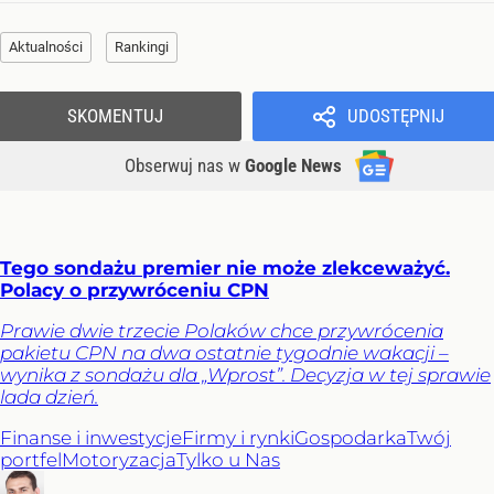
Aktualności
Rankingi
SKOMENTUJ
UDOSTĘPNIJ
Obserwuj nas
w
Google News
Tego sondażu premier nie może zlekceważyć.
Polacy o przywróceniu CPN
Prawie dwie trzecie Polaków chce przywrócenia
pakietu CPN na dwa ostatnie tygodnie wakacji –
wynika z sondażu dla „Wprost”. Decyzja w tej sprawie
lada dzień.
Finanse i inwestycje
Firmy i rynki
Gospodarka
Twój
portfel
Motoryzacja
Tylko u Nas