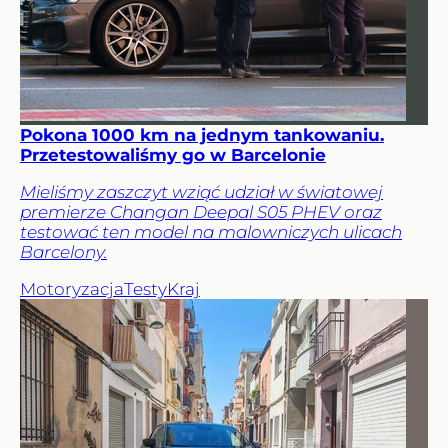
Pokona 1000 km na jednym tankowaniu.
Przetestowaliśmy go w Barcelonie
Mieliśmy zaszczyt wziąć udział w światowej
premierze Changan Deepal S05 PHEV oraz
testować ten model na malowniczych ulicach
Barcelony.
Motoryzacja
Testy
Kraj