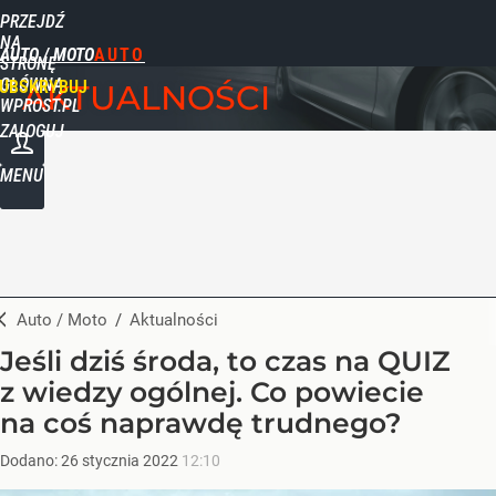
PRZEJDŹ
NA
AUTO / MOTO
STRONĘ
GŁÓWNĄ
UBSKRYBUJ
AKTUALNOŚCI
WPROST.PL
ZALOGUJ
MENU
Auto / Moto
/
Aktualności
Jeśli dziś środa, to czas na QUIZ
z wiedzy ogólnej. Co powiecie
na coś naprawdę trudnego?
Dodano:
26
stycznia
2022
12:10