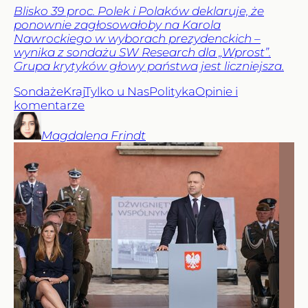
Blisko 39 proc. Polek i Polaków deklaruje, że
ponownie zagłosowałoby na Karola
Nawrockiego w wyborach prezydenckich –
wynika z sondażu SW Research dla „Wprost”.
Grupa krytyków głowy państwa jest liczniejsza.
Sondaże
Kraj
Tylko u Nas
Polityka
Opinie i
komentarze
Magdalena
Frindt