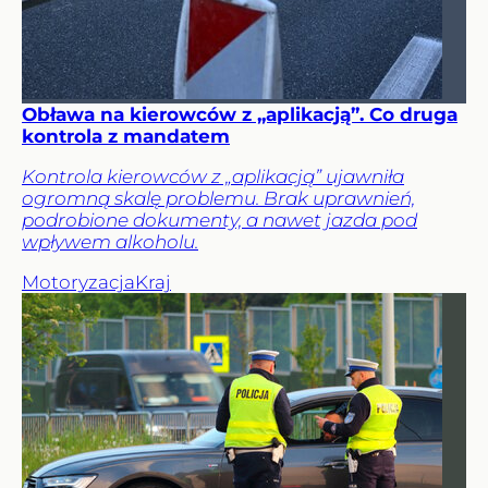
Obława na kierowców z „aplikacją”. Co druga
kontrola z mandatem
Kontrola kierowców z „aplikacją” ujawniła
ogromną skalę problemu. Brak uprawnień,
podrobione dokumenty, a nawet jazda pod
wpływem alkoholu.
Motoryzacja
Kraj