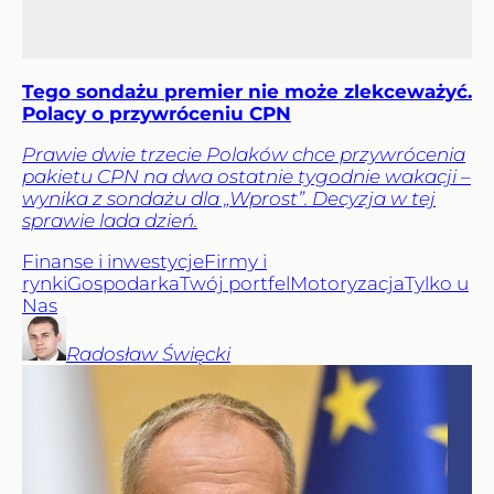
Tego sondażu premier nie może zlekceważyć.
Polacy o przywróceniu CPN
Prawie dwie trzecie Polaków chce przywrócenia
pakietu CPN na dwa ostatnie tygodnie wakacji –
wynika z sondażu dla „Wprost”. Decyzja w tej
sprawie lada dzień.
Finanse i inwestycje
Firmy i
rynki
Gospodarka
Twój portfel
Motoryzacja
Tylko u
Nas
Radosław
Święcki