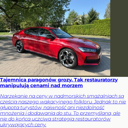
Tajemnica paragonów grozy. Tak restauratorzy
manipulują cenami nad morzem
Narzekanie na ceny w nadmorskich smażalniach są
częścią naszego wakacyjnego folkloru. Jednak to nie
głupota turystów, naiwność ani niezdolność
mnożenia i dodawania do stu. To przemyślana, ale
nie do końca uczciwa strategia restauratorów
ukrywających ceny.