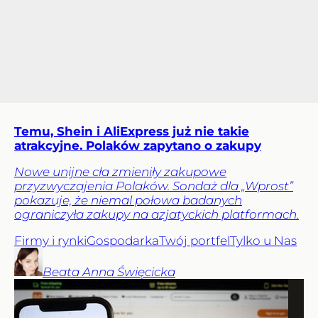
Temu, Shein i AliExpress już nie takie
atrakcyjne. Polaków zapytano o zakupy
Nowe unijne cła zmieniły zakupowe
przyzwyczajenia Polaków. Sondaż dla „Wprost”
pokazuje, że niemal połowa badanych
ograniczyła zakupy na azjatyckich platformach.
Firmy i rynki
Gospodarka
Twój portfel
Tylko u Nas
Beata Anna
Święcicka