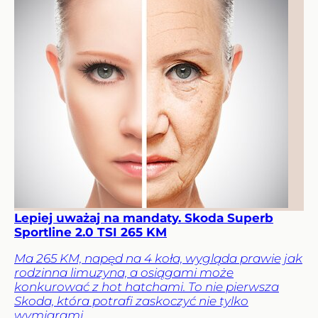
Lepiej uważaj na mandaty. Skoda Superb
Sportline 2.0 TSI 265 KM
Ma 265 KM, napęd na 4 koła, wygląda prawie jak
rodzinna limuzyna, a osiągami może
konkurować z hot hatchami. To nie pierwsza
Skoda, która potrafi zaskoczyć nie tylko
wymiarami.