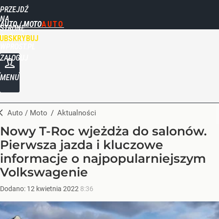
PRZEJDŹ
NA
AUTO / MOTO
STRONĘ
GŁÓWNĄ
UBSKRYBUJ
WPROST.PL
ZALOGUJ
MENU
Auto / Moto
/
Aktualności
Nowy T-Roc wjeżdża do salonów.
Pierwsza jazda i kluczowe
informacje o najpopularniejszym
Volkswagenie
Dodano:
12
kwietnia
2022
8:36