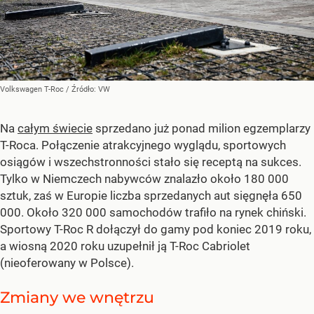
Volkswagen T-Roc
/ Źródło:
VW
Na
całym świecie
sprzedano już ponad milion egzemplarzy
T-Roca. Połączenie atrakcyjnego wyglądu, sportowych
osiągów i wszechstronności stało się receptą na sukces.
Tylko w Niemczech nabywców znalazło około 180 000
sztuk, zaś w Europie liczba sprzedanych aut sięgnęła 650
000. Około 320 000 samochodów trafiło na rynek chiński.
Sportowy T-Roc R dołączył do gamy pod koniec 2019 roku,
a wiosną 2020 roku uzupełnił ją T-Roc Cabriolet
(nieoferowany w Polsce).
Zmiany we wnętrzu