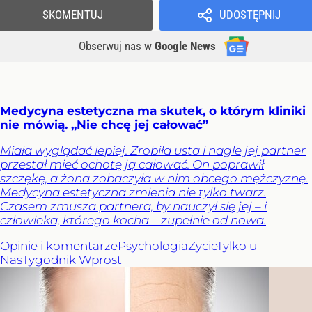
SKOMENTUJ
UDOSTĘPNIJ
Obserwuj nas
w
Google News
Medycyna estetyczna ma skutek, o którym kliniki
nie mówią. „Nie chcę jej całować”
Miała wyglądać lepiej. Zrobiła usta i nagle jej partner
przestał mieć ochotę ją całować. On poprawił
szczękę, a żona zobaczyła w nim obcego mężczyznę.
Medycyna estetyczna zmienia nie tylko twarz.
Czasem zmusza partnera, by nauczył się jej – i
człowieka, którego kocha – zupełnie od nowa.
Opinie i komentarze
Psychologia
Życie
Tylko u
Nas
Tygodnik Wprost