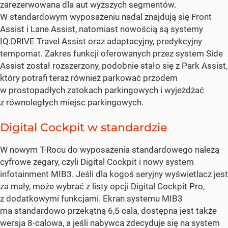
zarezerwowana dla aut wyższych segmentów.
W standardowym wyposażeniu nadal znajdują się Front
Assist i Lane Assist, natomiast nowością są systemy
IQ.DRIVE Travel Assist oraz adaptacyjny, predykcyjny
tempomat. Zakres funkcji oferowanych przez system Side
Assist został rozszerzony, podobnie stało się z Park Assist,
który potrafi teraz również parkować przodem
w prostopadłych zatokach parkingowych i wyjeżdżać
z równoległych miejsc parkingowych.
Digital Cockpit w standardzie
W nowym T-Rocu do wyposażenia standardowego należą
cyfrowe zegary, czyli Digital Cockpit i nowy system
infotainment MIB3. Jeśli dla kogoś seryjny wyświetlacz jest
za mały, może wybrać z listy opcji Digital Cockpit Pro,
z dodatkowymi funkcjami. Ekran systemu MIB3
ma standardowo przekątną 6,5 cala, dostępna jest także
wersja 8-calowa, a jeśli nabywca zdecyduje się na system