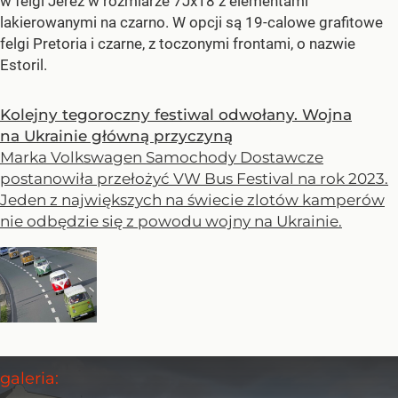
w felgi Jerez w rozmiarze 7Jx18 z elementami
lakierowanymi na czarno. W opcji są 19-calowe grafitowe
felgi Pretoria i czarne, z toczonymi frontami, o nazwie
Estoril.
Kolejny tegoroczny festiwal odwołany. Wojna
na Ukrainie główną przyczyną
Marka Volkswagen Samochody Dostawcze
postanowiła przełożyć VW Bus Festival na rok 2023.
Jeden z największych na świecie zlotów kamperów
nie odbędzie się z powodu wojny na Ukrainie.