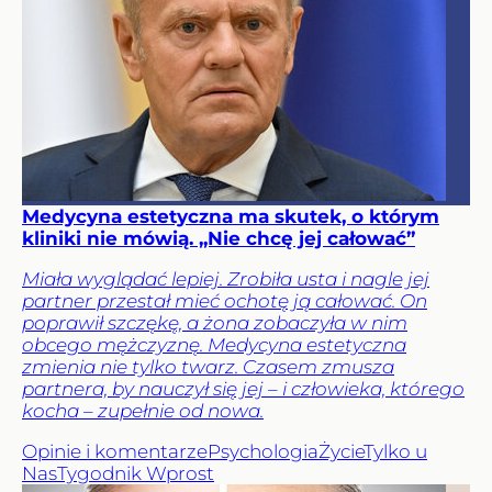
Medycyna estetyczna ma skutek, o którym
kliniki nie mówią. „Nie chcę jej całować”
Miała wyglądać lepiej. Zrobiła usta i nagle jej
partner przestał mieć ochotę ją całować. On
poprawił szczękę, a żona zobaczyła w nim
obcego mężczyznę. Medycyna estetyczna
zmienia nie tylko twarz. Czasem zmusza
partnera, by nauczył się jej – i człowieka, którego
kocha – zupełnie od nowa.
Opinie i komentarze
Psychologia
Życie
Tylko u
Nas
Tygodnik Wprost