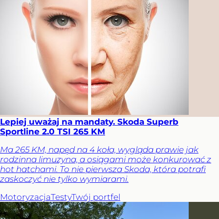
Lepiej uważaj na mandaty. Skoda Superb
Sportline 2.0 TSI 265 KM
Ma 265 KM, napęd na 4 koła, wygląda prawie jak
rodzinna limuzyna, a osiągami może konkurować z
hot hatchami. To nie pierwsza Skoda, która potrafi
zaskoczyć nie tylko wymiarami.
Motoryzacja
Testy
Twój portfel