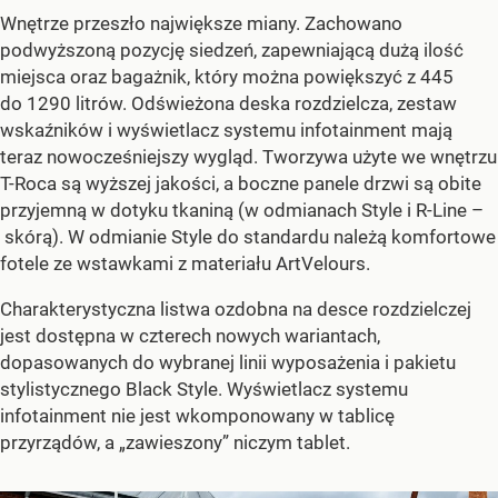
Wnętrze przeszło największe miany. Zachowano
podwyższoną pozycję siedzeń, zapewniającą dużą ilość
miejsca oraz bagażnik, który można powiększyć z 445
do 1290 litrów. Odświeżona deska rozdzielcza, zestaw
wskaźników i wyświetlacz systemu infotainment mają
teraz nowocześniejszy wygląd. Tworzywa użyte we wnętrzu
T-Roca są wyższej jakości, a boczne panele drzwi są obite
przyjemną w dotyku tkaniną (w odmianach Style i R-Line –
skórą). W odmianie Style do standardu należą komfortowe
fotele ze wstawkami z materiału ArtVelours.
Charakterystyczna listwa ozdobna na desce rozdzielczej
jest dostępna w czterech nowych wariantach,
dopasowanych do wybranej linii wyposażenia i pakietu
stylistycznego Black Style. Wyświetlacz systemu
infotainment nie jest wkomponowany w tablicę
przyrządów, a „zawieszony” niczym tablet.