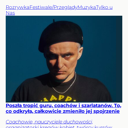
Rozrywka
Festiwale/Przeglądy
Muzyka
Tylko u
Nas
Poszła tropić guru, coachów i szarlatanów. To,
co odkryła, całkowicie zmieniło jej spojrzenie
Coachowie, nauczyciele duchowości,
organizatorki kręgów kobiet, twórcy kursów