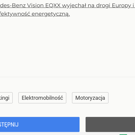
des-Benz Vision EQXX wyjechał na drogi Europy i
efektywność energetyczną.
ingi
Elektromobilność
Motoryzacja
STĘPNIJ