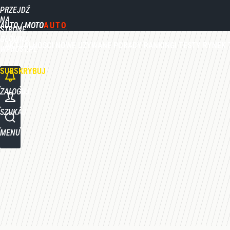
PRZEJDŹ
Udostępnij
0
Skomentuj
NA
AUTO / MOTO
STRONĘ
GŁÓWNĄ
AKTUALNOŚCI
NOWE
UŻYWANE
PORADY
RANKINGI
TESTY
RYNEK
WPROST.PL
SUBSKRYBUJ
ZALOGUJ
SZUKAJ
MENU