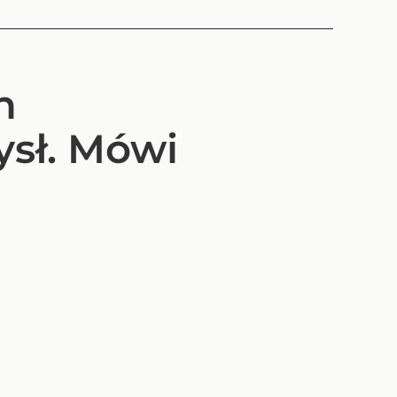
h
ysł. Mówi