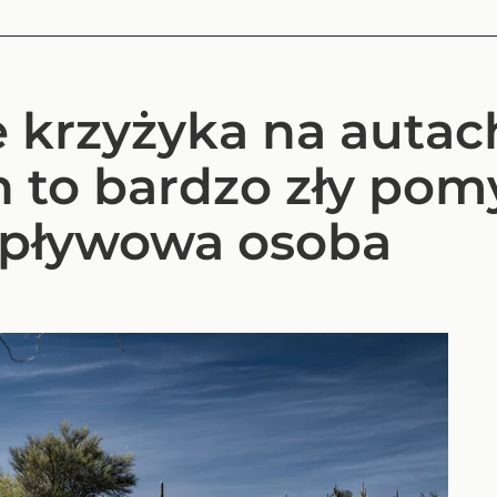
 krzyżyka na autac
 to bardzo zły pom
wpływowa osoba