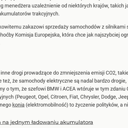
 menedżera uzależnienie od niektórych krajów, takich ja
akumulatorów trakcyjnych.
łkowitemu zakazowi sprzedaży samochodów z silnikami s
 choćby Komisja Europejska, która chce jak najszybciej 
.
 inne drogi prowadzące do zmniejszenia emisji CO2, taki
e też, że samochody elektryczne są nadal bardzo drogie, 
śmy o tym, że szefowi BMW i ACEA wtóruje w tym zdaniu C
ych (Peugeot, Opel, Citroen, Fiat, Chrysler, Dodge, Jeep
dnego
konia
(elektromobilność) to życzenie polityków, a
km na jednym ładowaniu akumulatora