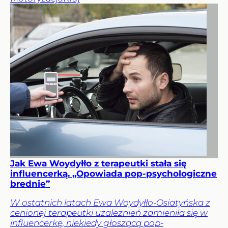
Jak Ewa Woydyłło z terapeutki stała się
influencerką. „Opowiada pop-psychologiczne
brednie”
W ostatnich latach Ewa Woydyłło-Osiatyńska z
cenionej terapeutki uzależnień zamieniła się w
influencerkę, niekiedy głoszącą pop-