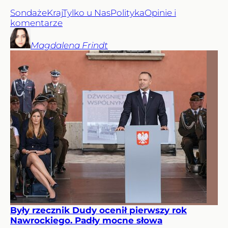
Sondaże
Kraj
Tylko u Nas
Polityka
Opinie i
komentarze
Magdalena
Frindt
Były rzecznik Dudy ocenił pierwszy rok
Nawrockiego. Padły mocne słowa