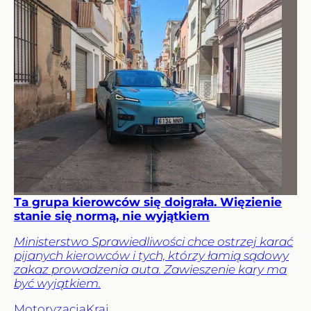
Ta grupa kierowców się doigrała. Więzienie
stanie się normą, nie wyjątkiem
Ministerstwo Sprawiedliwości chce ostrzej karać
pijanych kierowców i tych, którzy łamią sądowy
zakaz prowadzenia auta. Zawieszenie kary ma
być wyjątkiem.
Motoryzacja
Kraj