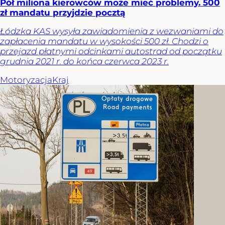
Pół miliona kierowców może mieć problemy. 500
zł mandatu przyjdzie pocztą
Łódzka KAS wysyła zawiadomienia z wezwaniami do
zapłacenia mandatu w wysokości 500 zł. Chodzi o
przejazd płatnymi odcinkami autostrad od początku
grudnia 2021 r. do końca czerwca 2023 r.
Motoryzacja
Kraj