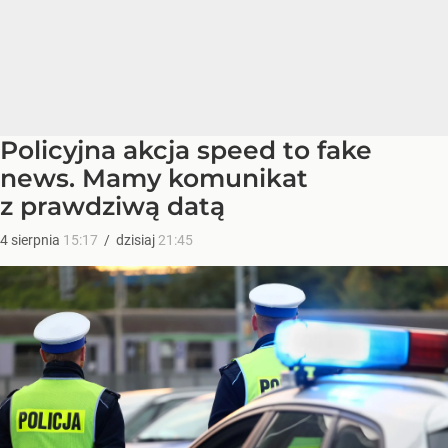
Policyjna akcja speed to fake
news. Mamy komunikat
z prawdziwą datą
4
sierpnia
15:17
/
dzisiaj
21:45