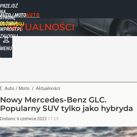
PRZEJDŹ
NA
AUTO / MOTO
STRONĘ
GŁÓWNĄ
UBSKRYBUJ
AKTUALNOŚCI
WPROST.PL
ZALOGUJ
MENU
Auto / Moto
/
Aktualności
Nowy Mercedes-Benz GLC.
Popularny SUV tylko jako hybryda
Dodano:
6
czerwca
2022
11:23