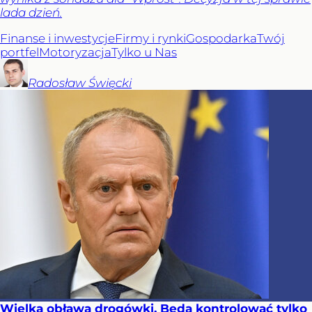
lada dzień.
Finanse i inwestycje
Firmy i rynki
Gospodarka
Twój
portfel
Motoryzacja
Tylko u Nas
Radosław
Święcki
Wielka obława drogówki. Będą kontrolować tylko