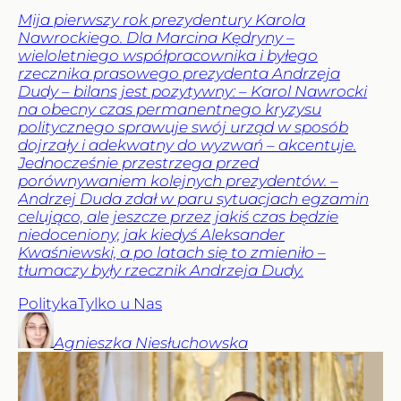
Mija pierwszy rok prezydentury Karola
Nawrockiego. Dla Marcina Kędryny –
wieloletniego współpracownika i byłego
rzecznika prasowego prezydenta Andrzeja
Dudy – bilans jest pozytywny: – Karol Nawrocki
na obecny czas permanentnego kryzysu
politycznego sprawuje swój urząd w sposób
dojrzały i adekwatny do wyzwań – akcentuje.
Jednocześnie przestrzega przed
porównywaniem kolejnych prezydentów. –
Andrzej Duda zdał w paru sytuacjach egzamin
celująco, ale jeszcze przez jakiś czas będzie
niedoceniony, jak kiedyś Aleksander
Kwaśniewski, a po latach się to zmieniło –
tłumaczy były rzecznik Andrzeja Dudy.
Polityka
Tylko u Nas
Agnieszka
Niesłuchowska