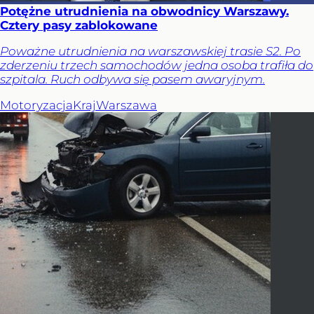
Potężne utrudnienia na obwodnicy Warszawy.
Cztery pasy zablokowane
Poważne utrudnienia na warszawskiej trasie S2. Po
zderzeniu trzech samochodów jedna osoba trafiła do
szpitala. Ruch odbywa się pasem awaryjnym.
Motoryzacja
Kraj
Warszawa