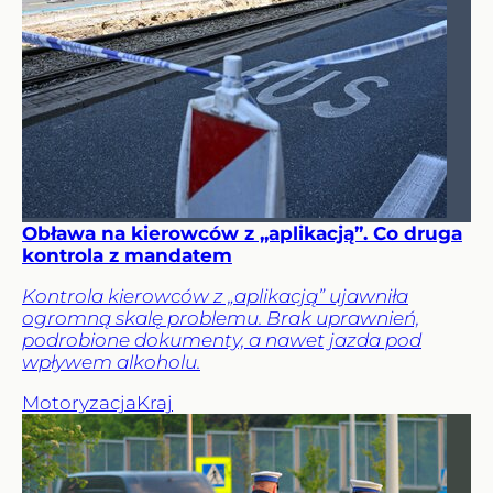
Obława na kierowców z „aplikacją”. Co druga
kontrola z mandatem
Kontrola kierowców z „aplikacją” ujawniła
ogromną skalę problemu. Brak uprawnień,
podrobione dokumenty, a nawet jazda pod
wpływem alkoholu.
Motoryzacja
Kraj