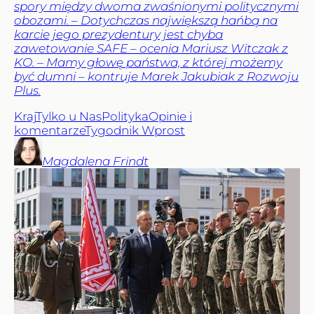
spory między dwoma zwaśnionymi politycznymi
obozami. – Dotychczas największą hańbą na
karcie jego prezydentury jest chyba
zawetowanie SAFE – ocenia Mariusz Witczak z
KO. – Mamy głowę państwa, z której możemy
być dumni – kontruje Marek Jakubiak z Rozwoju
Plus.
Kraj
Tylko u Nas
Polityka
Opinie i
komentarze
Tygodnik Wprost
Magdalena
Frindt