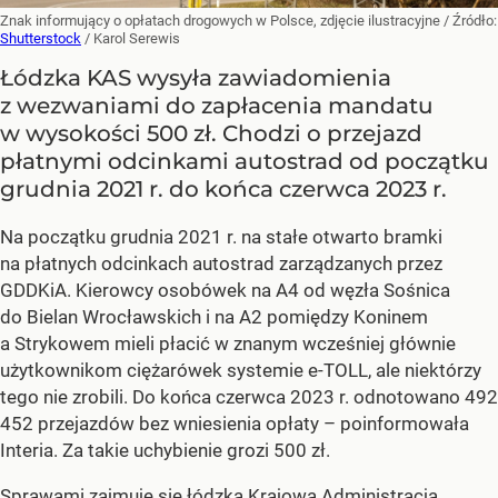
Znak informujący o opłatach drogowych w Polsce, zdjęcie ilustracyjne
/ Źródło:
Shutterstock
/
Karol Serewis
Łódzka KAS wysyła zawiadomienia
z wezwaniami do zapłacenia mandatu
w wysokości 500 zł. Chodzi o przejazd
płatnymi odcinkami autostrad od początku
grudnia 2021 r. do końca czerwca 2023 r.
Na początku grudnia 2021 r. na stałe otwarto bramki
na płatnych odcinkach autostrad zarządzanych przez
GDDKiA. Kierowcy osobówek na A4 od węzła Sośnica
do Bielan Wrocławskich i na A2 pomiędzy Koninem
a Strykowem mieli płacić w znanym wcześniej głównie
użytkownikom ciężarówek systemie e-TOLL, ale niektórzy
tego nie zrobili. Do końca czerwca 2023 r. odnotowano 492
452 przejazdów bez wniesienia opłaty – poinformowała
Interia. Za takie uchybienie grozi 500 zł.
Sprawami zajmuje się łódzka Krajowa Administracja