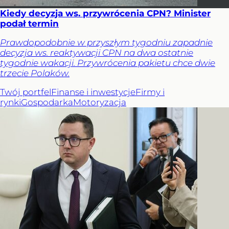
Kiedy decyzja ws. przywrócenia CPN? Minister
podał termin
Prawdopodobnie w przyszłym tygodniu zapadnie
decyzja ws. reaktywacji CPN na dwa ostatnie
tygodnie wakacji. Przywrócenia pakietu chce dwie
trzecie Polaków.
Twój portfel
Finanse i inwestycje
Firmy i
rynki
Gospodarka
Motoryzacja