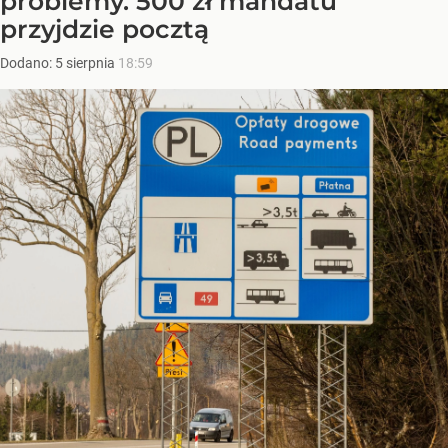
problemy. 500 zł mandatu
przyjdzie pocztą
Dodano:
5
sierpnia
18:59