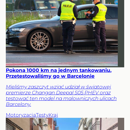
Pokona 1000 km na jednym tankowaniu.
Przetestowaliśmy go w Barcelonie
Mieliśmy zaszczyt wziąć udział w światowej
premierze Changan Deepal S05 PHEV oraz
testować ten model na malowniczych ulicach
Barcelony.
Motoryzacja
Testy
Kraj