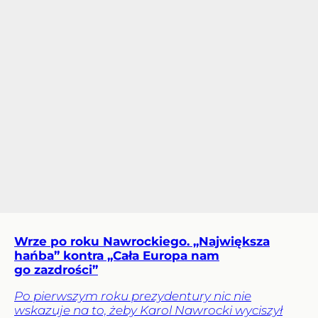
Wrze po roku Nawrockiego. „Największa
hańba” kontra „Cała Europa nam
go zazdrości”
Po pierwszym roku prezydentury nic nie
wskazuje na to, żeby Karol Nawrocki wyciszył