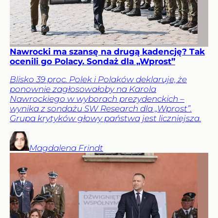
Nawrocki ma szansę na drugą kadencję? Tak
ocenili go Polacy. Sondaż dla „Wprost”
Blisko 39 proc. Polek i Polaków deklaruje, że
ponownie zagłosowałoby na Karola
Nawrockiego w wyborach prezydenckich –
wynika z sondażu SW Research dla „Wprost”.
Grupa krytyków głowy państwa jest liczniejsza.
Magdalena
Frindt