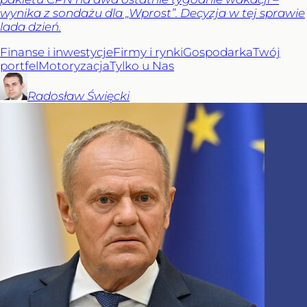
wynika z sondażu dla „Wprost”. Decyzja w tej sprawie
lada dzień.
Finanse i inwestycje
Firmy i rynki
Gospodarka
Twój
portfel
Motoryzacja
Tylko u Nas
Radosław
Święcki