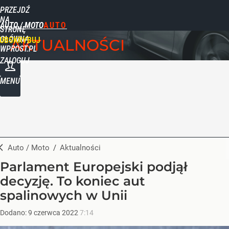
PRZEJDŹ
NA
AUTO / MOTO
STRONĘ
GŁÓWNĄ
UBSKRYBUJ
AKTUALNOŚCI
WPROST.PL
ZALOGUJ
MENU
Auto / Moto
/
Aktualności
Parlament Europejski podjął
decyzję. To koniec aut
spalinowych w Unii
Dodano:
9
czerwca
2022
7:14