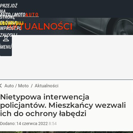
PRZEJDŹ
NA
AUTO / MOTO
STRONĘ
GŁÓWNĄ
UBSKRYBUJ
AKTUALNOŚCI
WPROST.PL
ZALOGUJ
MENU
Auto / Moto
/
Aktualności
Nietypowa interwencja
policjantów. Mieszkańcy wezwali
ich do ochrony łabędzi
Dodano:
14
czerwca
2022
8:54