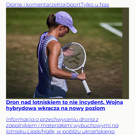
Opinie i komentarze
Kraj
Sport
Tylko u Nas
Dron nad lotniskiem to nie incydent. Wojna
hybrydowa wkracza na nowy poziom
Informacja o przechwyceniu drona z
zapalnikiem i materiałami wybuchowymi na
lotnisku Lipsk/Halle, w pobliżu ukraińskiego