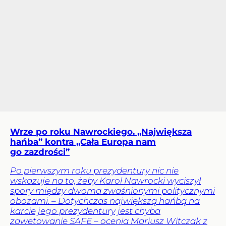
Wrze po roku Nawrockiego. „Największa
hańba” kontra „Cała Europa nam
go zazdrości”
Po pierwszym roku prezydentury nic nie
wskazuje na to, żeby Karol Nawrocki wyciszył
spory między dwoma zwaśnionymi politycznymi
obozami. – Dotychczas największą hańbą na
karcie jego prezydentury jest chyba
zawetowanie SAFE – ocenia Mariusz Witczak z