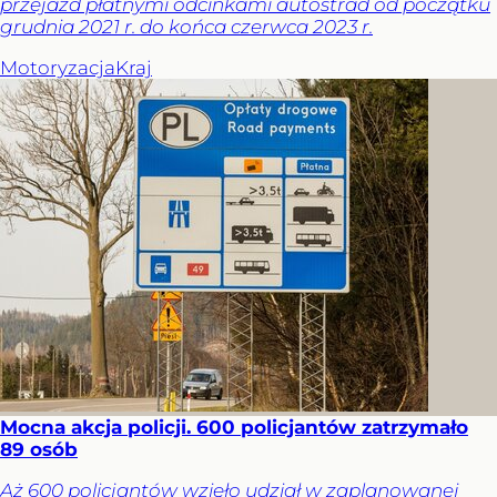
przejazd płatnymi odcinkami autostrad od początku
grudnia 2021 r. do końca czerwca 2023 r.
Motoryzacja
Kraj
Mocna akcja policji. 600 policjantów zatrzymało
89 osób
Aż 600 policjantów wzięło udział w zaplanowanej