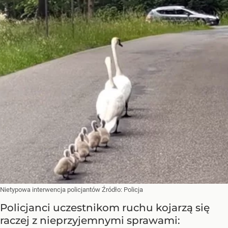
Nietypowa interwencja policjantów
Źródło:
Policja
Policjanci uczestnikom ruchu kojarzą się
raczej z nieprzyjemnymi sprawami: