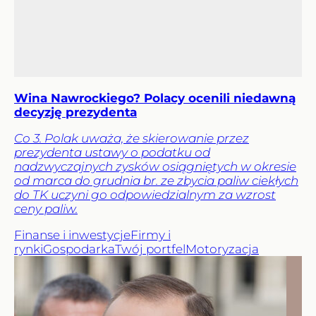
Wina Nawrockiego? Polacy ocenili niedawną
decyzję prezydenta
Co 3. Polak uważa, że skierowanie przez
prezydenta ustawy o podatku od
nadzwyczajnych zysków osiągniętych w okresie
od marca do grudnia br. ze zbycia paliw ciekłych
do TK uczyni go odpowiedzialnym za wzrost
ceny paliw.
Finanse i inwestycje
Firmy i
rynki
Gospodarka
Twój portfel
Motoryzacja