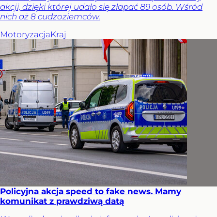
akcji, dzięki której udało się złapać 89 osób. Wśród
nich aż 8 cudzoziemców.
Motoryzacja
Kraj
Policyjna akcja speed to fake news. Mamy
komunikat z prawdziwą datą