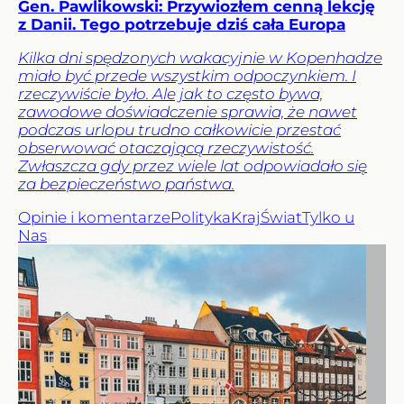
Gen. Pawlikowski: Przywiozłem cenną lekcję
z Danii. Tego potrzebuje dziś cała Europa
Kilka dni spędzonych wakacyjnie w Kopenhadze
miało być przede wszystkim odpoczynkiem. I
rzeczywiście było. Ale jak to często bywa,
zawodowe doświadczenie sprawia, że nawet
podczas urlopu trudno całkowicie przestać
obserwować otaczającą rzeczywistość.
Zwłaszcza gdy przez wiele lat odpowiadało się
za bezpieczeństwo państwa.
Opinie i komentarze
Polityka
Kraj
Świat
Tylko u
Nas