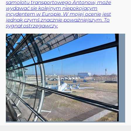
samolotu transportowego Antonow, może
wydawać się kolejnym niepokojącym
incydentem w Europie. W mojej ocenie jest
jednak czymś znacznie poważniejszym. To
sygnał ostrzegawczy.