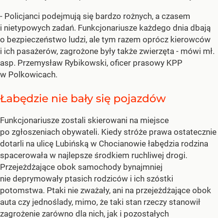
- Policjanci podejmują się bardzo rożnych, a czasem
i nietypowych zadań. Funkcjonariusze każdego dnia dbają
o bezpieczeństwo ludzi, ale tym razem oprócz kierowców
i ich pasażerów, zagrożone były także zwierzęta - mówi mł.
asp. Przemysław Rybikowski, oficer prasowy KPP
w Polkowicach.
Łabędzie nie bały się pojazdów
Funkcjonariusze zostali skierowani na miejsce
po zgłoszeniach obywateli. Kiedy stróże prawa ostatecznie
dotarli na ulicę Lubińską w Chocianowie łabędzia rodzina
spacerowała w najlepsze środkiem ruchliwej drogi.
Przejeżdżające obok samochody bynajmniej
nie deprymowały ptasich rodziców i ich szóstki
potomstwa. Ptaki nie zważały, ani na przejeżdżające obok
auta czy jednoślady, mimo, że taki stan rzeczy stanowił
zagrożenie zarówno dla nich, jak i pozostałych