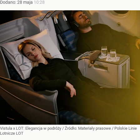
Dodano:
28
maja
10:28
Vistula x LOT: Elegancja w podróży
/ Źródło:
Materiały prasowe
/
Polskie Linie
Lotnicze LOT