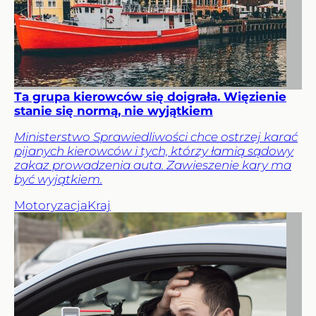
Ta grupa kierowców się doigrała. Więzienie
stanie się normą, nie wyjątkiem
Ministerstwo Sprawiedliwości chce ostrzej karać
pijanych kierowców i tych, którzy łamią sądowy
zakaz prowadzenia auta. Zawieszenie kary ma
być wyjątkiem.
Motoryzacja
Kraj