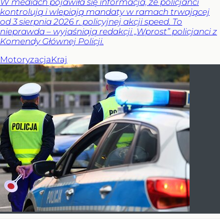
W mediach pojawiła się informacja, że policjanci
kontrolują i wlepiają mandaty w ramach trwającej
od 3 sierpnia 2026 r. policyjnej akcji speed. To
nieprawda – wyjaśniają redakcji „Wprost” policjanci z
Komendy Głównej Policji.
Motoryzacja
Kraj