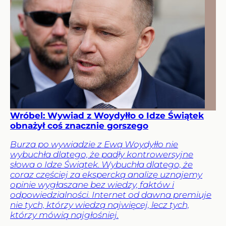
Wróbel: Wywiad z Woydyłło o Idze Świątek
obnażył coś znacznie gorszego
Burza po wywiadzie z Ewą Woydyłło nie
wybuchła dlatego, że padły kontrowersyjne
słowa o Idze Świątek. Wybuchła dlatego, że
coraz częściej za ekspercką analizę uznajemy
opinie wygłaszane bez wiedzy, faktów i
odpowiedzialności. Internet od dawna premiuje
nie tych, którzy wiedzą najwięcej, lecz tych,
którzy mówią najgłośniej.