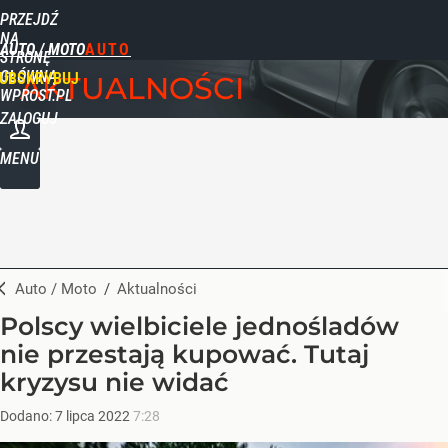
PRZEJDŹ
NA
AUTO / MOTO
STRONĘ
GŁÓWNĄ
UBSKRYBUJ
AKTUALNOŚCI
WPROST.PL
ZALOGUJ
MENU
Auto / Moto
/
Aktualności
Polscy wielbiciele jednośladów
nie przestają kupować. Tutaj
kryzysu nie widać
Dodano:
7
lipca
2022
7:28