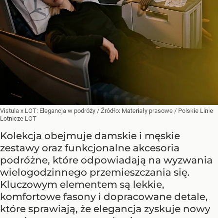
Vistula x LOT: Elegancja w podróży
/ Źródło:
Materiały prasowe
/
Polskie Linie
Lotnicze LOT
Kolekcja obejmuje damskie i męskie
zestawy oraz funkcjonalne akcesoria
podróżne, które odpowiadają na wyzwania
wielogodzinnego przemieszczania się.
Kluczowym elementem są lekkie,
komfortowe fasony i dopracowane detale,
które sprawiają, że elegancja zyskuje nowy