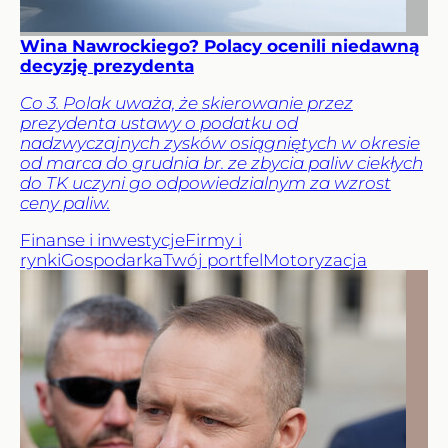
Wina Nawrockiego? Polacy ocenili niedawną
decyzję prezydenta
Co 3. Polak uważa, że skierowanie przez
prezydenta ustawy o podatku od
nadzwyczajnych zysków osiągniętych w okresie
od marca do grudnia br. ze zbycia paliw ciekłych
do TK uczyni go odpowiedzialnym za wzrost
ceny paliw.
Finanse i inwestycje
Firmy i
rynki
Gospodarka
Twój portfel
Motoryzacja