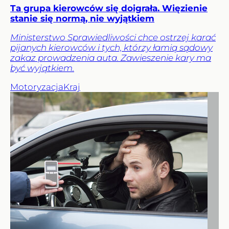
Ta grupa kierowców się doigrała. Więzienie
stanie się normą, nie wyjątkiem
Ministerstwo Sprawiedliwości chce ostrzej karać
pijanych kierowców i tych, którzy łamią sądowy
zakaz prowadzenia auta. Zawieszenie kary ma
być wyjątkiem.
Motoryzacja
Kraj