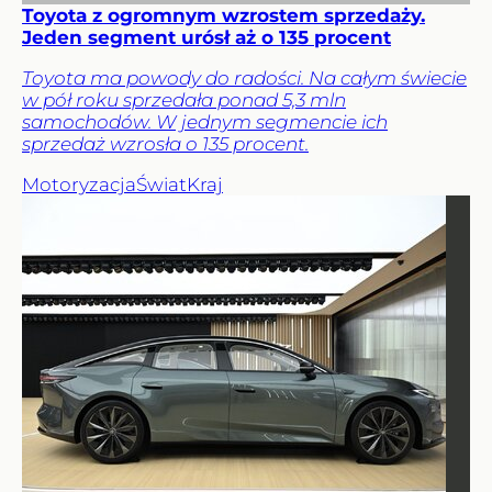
Toyota z ogromnym wzrostem sprzedaży.
Jeden segment urósł aż o 135 procent
Toyota ma powody do radości. Na całym świecie
w pół roku sprzedała ponad 5,3 mln
samochodów. W jednym segmencie ich
sprzedaż wzrosła o 135 procent.
Motoryzacja
Świat
Kraj