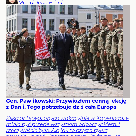
Magdalena
Frindt
Gen. Pawlikowski: Przywiozłem cenną lekcję
z Danii. Tego potrzebuje dziś cała Europa
Kilka dni spędzonych wakacyjnie w Kopenhadze
miało być przede wszystkim odpoczynkiem. I
rzeczywiście było. Ale jak to często bywa,