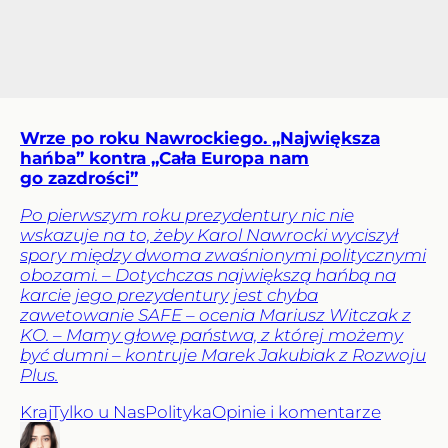
Wrze po roku Nawrockiego. „Największa
hańba” kontra „Cała Europa nam
go zazdrości”
Po pierwszym roku prezydentury nic nie
wskazuje na to, żeby Karol Nawrocki wyciszył
spory między dwoma zwaśnionymi politycznymi
obozami. – Dotychczas największą hańbą na
karcie jego prezydentury jest chyba
zawetowanie SAFE – ocenia Mariusz Witczak z
KO. – Mamy głowę państwa, z której możemy
być dumni – kontruje Marek Jakubiak z Rozwoju
Plus.
Kraj
Tylko u Nas
Polityka
Opinie i komentarze