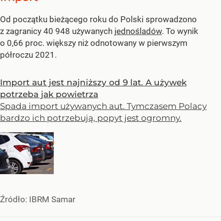
Od początku bieżącego roku do Polski sprowadzono
z zagranicy 40 948 używanych
jednośladów
. To wynik
o 0,66 proc. większy niż odnotowany w pierwszym
półroczu 2021.
Import aut jest najniższy od 9 lat. A używek
potrzeba jak powietrza
Spada import używanych aut. Tymczasem Polacy
bardzo ich potrzebują, popyt jest ogromny.
Źródło:
IBRM Samar