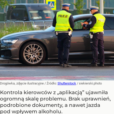
Drogówka, zdjęcie ilustracyjne
/ Źródło:
Shutterstock
/
siekierski.photo
Kontrola kierowców z „aplikacją” ujawniła
ogromną skalę problemu. Brak uprawnień,
podrobione dokumenty, a nawet jazda
pod wpływem alkoholu.