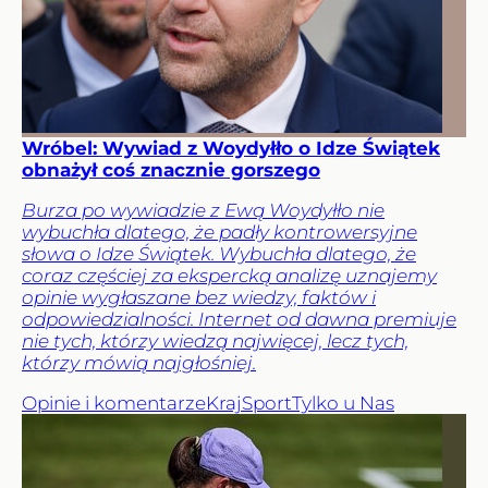
Wróbel: Wywiad z Woydyłło o Idze Świątek
obnażył coś znacznie gorszego
Burza po wywiadzie z Ewą Woydyłło nie
wybuchła dlatego, że padły kontrowersyjne
słowa o Idze Świątek. Wybuchła dlatego, że
coraz częściej za ekspercką analizę uznajemy
opinie wygłaszane bez wiedzy, faktów i
odpowiedzialności. Internet od dawna premiuje
nie tych, którzy wiedzą najwięcej, lecz tych,
którzy mówią najgłośniej.
Opinie i komentarze
Kraj
Sport
Tylko u Nas