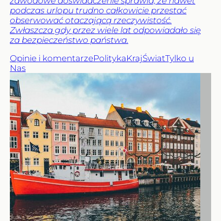
zawodowe doświadczenie sprawia, że nawet
podczas urlopu trudno całkowicie przestać
obserwować otaczającą rzeczywistość.
Zwłaszcza gdy przez wiele lat odpowiadało się
za bezpieczeństwo państwa.
Opinie i komentarze
Polityka
Kraj
Świat
Tylko u
Nas