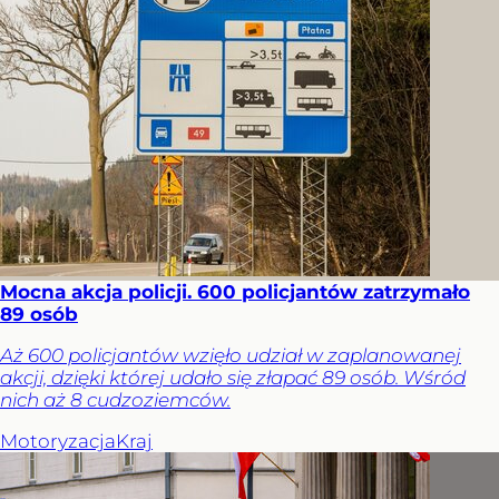
Mocna akcja policji. 600 policjantów zatrzymało
89 osób
Aż 600 policjantów wzięło udział w zaplanowanej
akcji, dzięki której udało się złapać 89 osób. Wśród
nich aż 8 cudzoziemców.
Motoryzacja
Kraj