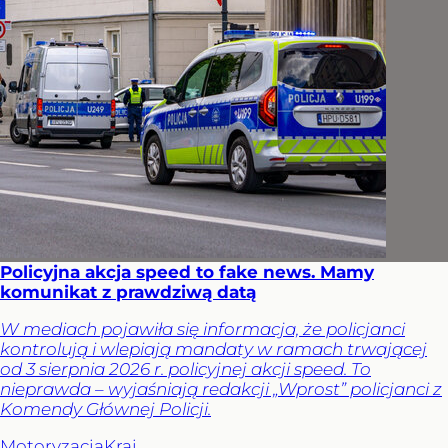
Policyjna akcja speed to fake news. Mamy
komunikat z prawdziwą datą
W mediach pojawiła się informacja, że policjanci
kontrolują i wlepiają mandaty w ramach trwającej
od 3 sierpnia 2026 r. policyjnej akcji speed. To
nieprawda – wyjaśniają redakcji „Wprost” policjanci z
Komendy Głównej Policji.
Motoryzacja
Kraj