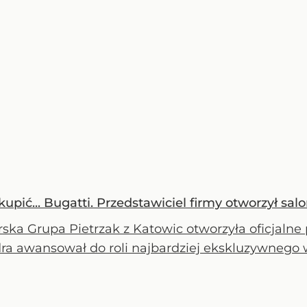
upić... Bugatti. Przedstawiciel firmy otworzył sal
ska Grupa Pietrzak z Katowic otworzyła oficjalne 
ra awansował do roli najbardziej ekskluzywnego 