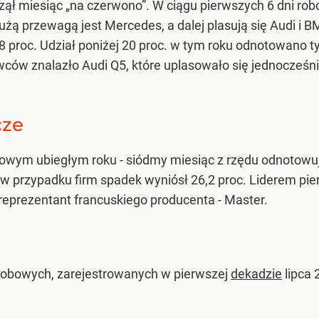
 miesiąc „na czerwono”. W ciągu pierwszych 6 dni roboc
dużą przewagą jest Mercedes, a dalej plasują się Audi i
proc. Udział poniżej 20 proc. w tym roku odnotowano tyl
ywców znalazło Audi Q5, które uplasowało się jednocześn
cze
wym ubiegłym roku - siódmy miesiąc z rzędu odnotowują 
 a w przypadku firm spadek wyniósł 26,2 proc. Liderem pi
eprezentant francuskiego producenta - Master.
obowych, zarejestrowanych w pierwszej
dekadzie
lipca 