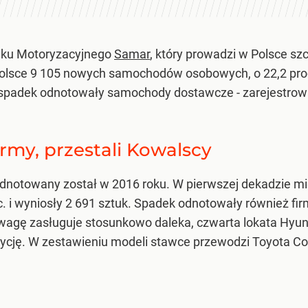
ynku Motoryzacyjnego
Samar
, który prowadzi w Polsce sz
Polsce 9 105 nowych samochodów osobowych, o 22,2 proc
y spadek odnotowały samochody dostawcze - zarejestrowa
rmy, przestali Kowalscy
a odnotowany został w 2016 roku. W pierwszej dekadzie
. i wyniosły 2 691 sztuk. Spadek odnotowały również firmy 
agę zasługuje stosunkowo daleka, czwarta lokata Hyunda
ozycję. W zestawieniu modeli stawce przewodzi Toyota Co