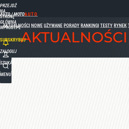
PRZEJDŹ
Udostępnij
0
Skomentuj
NA
AUTO / MOTO
STRONĘ
GŁÓWNĄ
AKTUALNOŚCI
NOWE
UŻYWANE
PORADY
RANKINGI
TESTY
RYNEK
WPROST.PL
AKTUALNOŚCI
SUBSKRYBUJ
ZALOGUJ
SZUKAJ
MENU