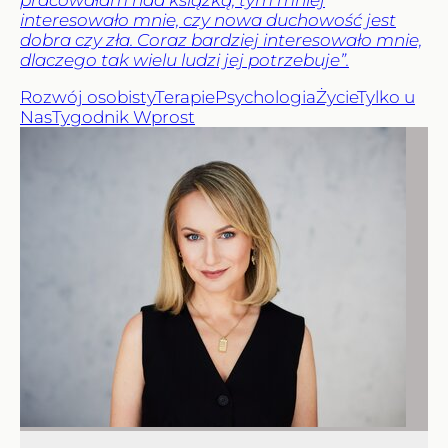
pracowałam nad książką, tym mniej
interesowało mnie, czy nowa duchowość jest
dobra czy zła. Coraz bardziej interesowało mnie,
dlaczego tak wielu ludzi jej potrzebuje”.
Rozwój osobisty
Terapie
Psychologia
Życie
Tylko u
Nas
Tygodnik Wprost