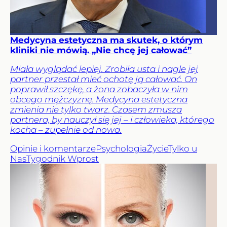
Medycyna estetyczna ma skutek, o którym
kliniki nie mówią. „Nie chcę jej całować”
Miała wyglądać lepiej. Zrobiła usta i nagle jej
partner przestał mieć ochotę ją całować. On
poprawił szczękę, a żona zobaczyła w nim
obcego mężczyznę. Medycyna estetyczna
zmienia nie tylko twarz. Czasem zmusza
partnera, by nauczył się jej – i człowieka, którego
kocha – zupełnie od nowa.
Opinie i komentarze
Psychologia
Życie
Tylko u
Nas
Tygodnik Wprost