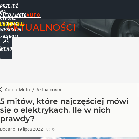
PRZEJDŹ
NA
AUTO / MOTO
STRONĘ
GŁÓWNĄ
UBSKRYBUJ
AKTUALNOŚCI
WPROST.PL
ZALOGUJ
MENU
Auto / Moto
/
Aktualności
5 mitów, które najczęściej mówi
się o elektrykach. Ile w nich
prawdy?
Dodano:
19
lipca
2022
10:16