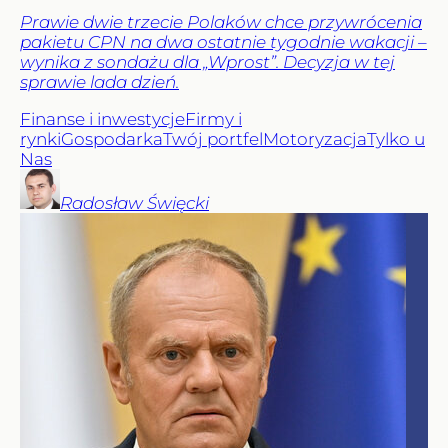
Prawie dwie trzecie Polaków chce przywrócenia
pakietu CPN na dwa ostatnie tygodnie wakacji –
wynika z sondażu dla „Wprost”. Decyzja w tej
sprawie lada dzień.
Finanse i inwestycje
Firmy i
rynki
Gospodarka
Twój portfel
Motoryzacja
Tylko u
Nas
Radosław
Święcki