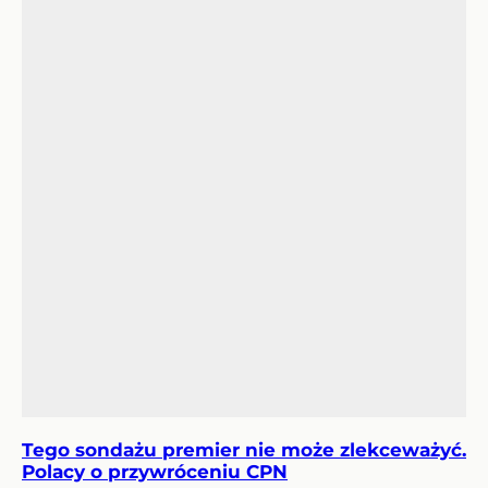
Tego sondażu premier nie może zlekceważyć.
Polacy o przywróceniu CPN