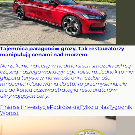
Tajemnica paragonów grozy. Tak restauratorzy
manipulują cenami nad morzem
Narzekanie na ceny w nadmorskich smażalniach są
częścią naszego wakacyjnego folkloru. Jednak to nie
głupota turystów, naiwność ani niezdolność
mnożenia i dodawania do stu. To przemyślana, ale
nie do końca uczciwa strategia restauratorów
ukrywających ceny.
Finanse i inwestycje
Podróże
Kraj
Tylko u Nas
Tygodnik
Wprost