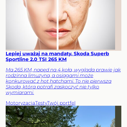
Lepiej uważaj na mandaty. Skoda Superb
Sportline 2.0 TSI 265 KM
Ma 265 KM, napęd na 4 koła, wygląda prawie jak
rodzinna limuzyna, a osiągami może
konkurować z hot hatchami. To nie pierwsza
Skoda, która potrafi zaskoczyć nie tylko
wymiarami.
Motoryzacja
Testy
Twój portfel