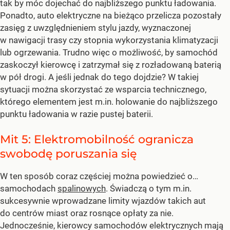
tak by móc dojechać do najbliższego punktu ładowania.
Ponadto, auto elektryczne na bieżąco przelicza pozostały
zasięg z uwzględnieniem stylu jazdy, wyznaczonej
w nawigacji trasy czy stopnia wykorzystania klimatyzacji
lub ogrzewania. Trudno więc o możliwość, by samochód
zaskoczył kierowcę i zatrzymał się z rozładowaną baterią
w pół drogi. A jeśli jednak do tego dojdzie? W takiej
sytuacji można skorzystać ze wsparcia technicznego,
którego elementem jest m.in. holowanie do najbliższego
punktu ładowania w razie pustej baterii.
Mit 5: Elektromobilność ogranicza
swobodę poruszania się
W ten sposób coraz częściej można powiedzieć o…
samochodach
spalinowych
. Świadczą o tym m.in.
sukcesywnie wprowadzane limity wjazdów takich aut
do centrów miast oraz rosnące opłaty za nie.
Jednocześnie, kierowcy samochodów elektrycznych mają