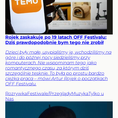
Rojek zaskakuje po 19 latach OFF Festivalu:
Dziś prawdopodobnie bym tego nie zrobił
Dzieci były małe, usypialiśmy je, wchodziliśmy na
górę i do późnej nocy siedzieliśmy przy
komputerach. Nie wspominam tego jako
romantycznego czasu, za którym dziś
szczególnie tęsknię. To była po prostu bardzo
ciężka praca – mówi Artur Rojek o początkach
OFF Festivalu.
Rozrywka
Festiwale/Przeglądy
Muzyka
Tylko u
Nas