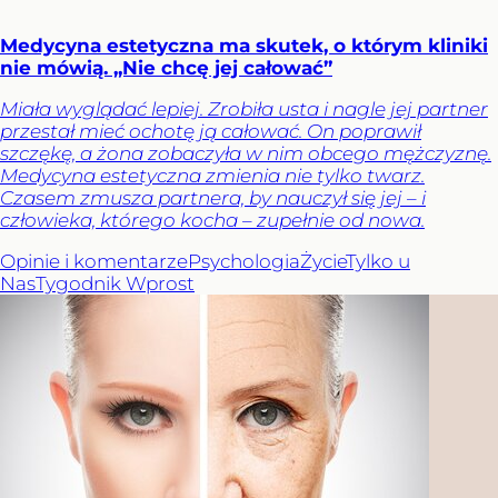
Medycyna estetyczna ma skutek, o którym kliniki
nie mówią. „Nie chcę jej całować”
Miała wyglądać lepiej. Zrobiła usta i nagle jej partner
przestał mieć ochotę ją całować. On poprawił
szczękę, a żona zobaczyła w nim obcego mężczyznę.
Medycyna estetyczna zmienia nie tylko twarz.
Czasem zmusza partnera, by nauczył się jej – i
człowieka, którego kocha – zupełnie od nowa.
Opinie i komentarze
Psychologia
Życie
Tylko u
Nas
Tygodnik Wprost