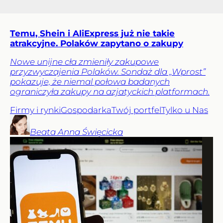
Temu, Shein i AliExpress już nie takie
atrakcyjne. Polaków zapytano o zakupy
Nowe unijne cła zmieniły zakupowe
przyzwyczajenia Polaków. Sondaż dla „Wprost”
pokazuje, że niemal połowa badanych
ograniczyła zakupy na azjatyckich platformach.
Firmy i rynki
Gospodarka
Twój portfel
Tylko u Nas
Beata Anna
Święcicka