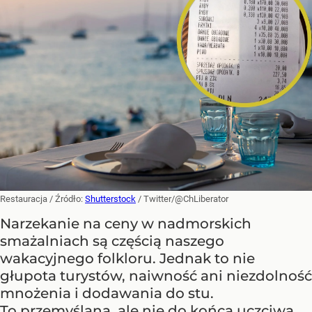
Restauracja
/ Źródło:
Shutterstock
/
Twitter/@ChLiberator
Narzekanie na ceny w nadmorskich
smażalniach są częścią naszego
wakacyjnego folkloru. Jednak to nie
głupota turystów, naiwność ani niezdolność
mnożenia i dodawania do stu.
To przemyślana, ale nie do końca uczciwa