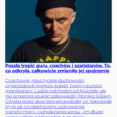
Poszła tropić guru, coachów i szarlatanów. To,
co odkryła, całkowicie zmieniło jej spojrzenie
Coachowie, nauczyciele duchowości,
organizatorki kręgów kobiet, twórcy kursów
manifestacji. Ludzie odchodzą od Kościoła, ale
nie przestają szukać odpowiedzi. Monika Sobień-
Górska przez dwa lata sprawdzała, co naprawdę
kryje się za obietnicami uzdrowienia,
transformacji i odnalezienia sensu. „Im dłużej