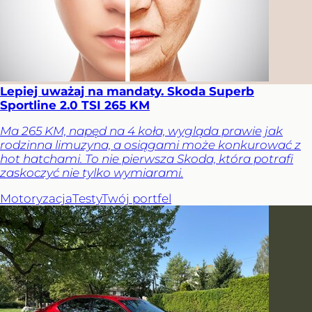
Lepiej uważaj na mandaty. Skoda Superb
Sportline 2.0 TSI 265 KM
Ma 265 KM, napęd na 4 koła, wygląda prawie jak
rodzinna limuzyna, a osiągami może konkurować z
hot hatchami. To nie pierwsza Skoda, która potrafi
zaskoczyć nie tylko wymiarami.
Motoryzacja
Testy
Twój portfel