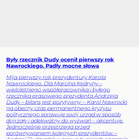
Były rzecznik Dudy ocenił pierwszy rok
Nawrockiego. Padły mocne słowa
Mija pierwszy rok prezydentury Karola
Nawrockiego. Dla Marcina Kędryny –
wieloletniego współpracownika i byłego
rzecznika prasowego prezydenta Andrzeja
Dudy – bilans jest pozytywny: – Karol Nawrocki
na obecny czas permanentnego kryzysu
politycznego sprawuje swój urząd w sposób
dojrzały i adekwatny do wyzwań – akcentuje.
Jednocześnie przestrzega przed
porównywaniem kolejnych prezydentów. –