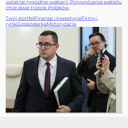
ostatnie tygodnie wakacji. Przywrócenia pakietu
chce dwie trzecie Polaków.
Twój portfel
Finanse i inwestycje
Firmy i
rynki
Gospodarka
Motoryzacja