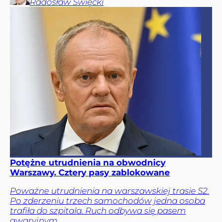
Radosław
Święcki
Potężne utrudnienia na obwodnicy
Warszawy. Cztery pasy zablokowane
Poważne utrudnienia na warszawskiej trasie S2.
Po zderzeniu trzech samochodów jedna osoba
trafiła do szpitala. Ruch odbywa się pasem
awaryjnym.