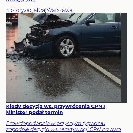
Motoryzacja
Kraj
Warszawa
Kiedy decyzja ws. przywrócenia CPN?
Minister podał termin
Prawdopodobnie w przyszłym tygodniu
zapadnie decyzja ws. reaktywacji CPN na dwa