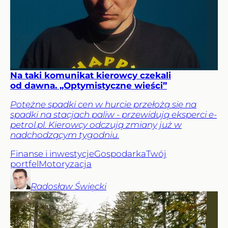
Na taki komunikat kierowcy czekali
od dawna. „Optymistyczne wieści”
Potężne spadki cen w hurcie przełożą się na
spadki na stacjach paliw - przewidują eksperci e-
petrol.pl. Kierowcy odczują zmiany już w
nadchodzącym tygodniu.
Finanse i inwestycje
Gospodarka
Twój
portfel
Motoryzacja
Radosław
Święcki