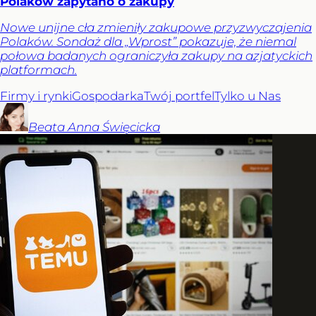
Polaków zapytano o zakupy
Nowe unijne cła zmieniły zakupowe przyzwyczajenia
Polaków. Sondaż dla „Wprost” pokazuje, że niemal
połowa badanych ograniczyła zakupy na azjatyckich
platformach.
Firmy i rynki
Gospodarka
Twój portfel
Tylko u Nas
Beata Anna
Święcicka