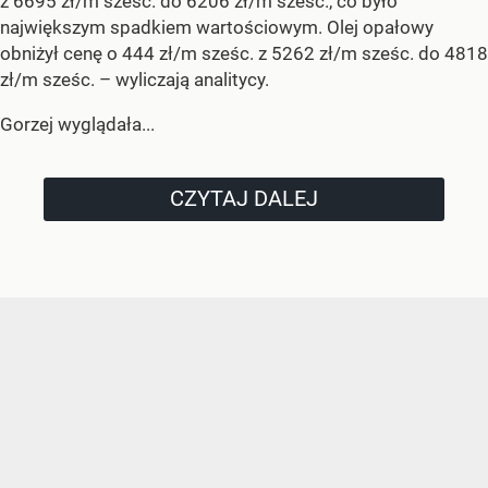
z 6695 zł/m sześc. do 6206 zł/m sześc., co było
największym spadkiem wartościowym. Olej opałowy
obniżył cenę o 444 zł/m sześc. z 5262 zł/m sześc. do 4818
zł/m sześc.
– wyliczają analitycy.
Gorzej wyglądała...
CZYTAJ DALEJ