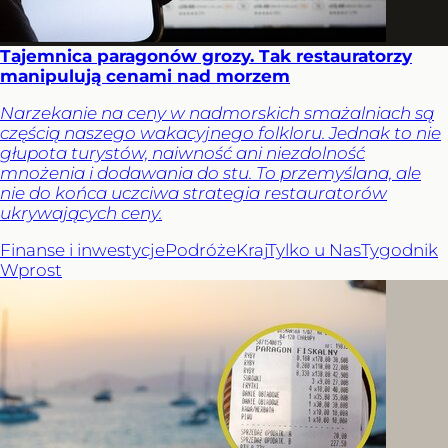
Tajemnica paragonów grozy. Tak restauratorzy
manipulują cenami nad morzem
Narzekanie na ceny w nadmorskich smażalniach są
częścią naszego wakacyjnego folkloru. Jednak to nie
głupota turystów, naiwność ani niezdolność
mnożenia i dodawania do stu. To przemyślana, ale
nie do końca uczciwa strategia restauratorów
ukrywających ceny.
Finanse i inwestycje
Podróże
Kraj
Tylko u Nas
Tygodnik
Wprost