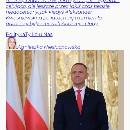
Andrzej Duda zdał w paru sytuacjach egzamin
celująco, ale jeszcze przez jakiś czas będzie
niedoceniony, jak kiedyś Aleksander
Kwaśniewski, a po latach się to zmieniło –
tłumaczy były rzecznik Andrzeja Dudy.
Polityka
Tylko u Nas
Agnieszka
Niesłuchowska