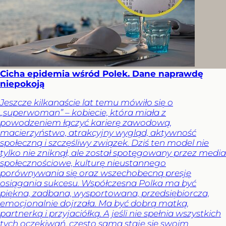
Cicha epidemia wśród Polek. Dane naprawdę
niepokoją
Jeszcze kilkanaście lat temu mówiło się o
„superwoman” – kobiecie, która miała z
powodzeniem łączyć karierę zawodową,
macierzyństwo, atrakcyjny wygląd, aktywność
społeczną i szczęśliwy związek. Dziś ten model nie
tylko nie zniknął, ale został spotęgowany przez media
społecznościowe, kulturę nieustannego
porównywania się oraz wszechobecną presję
osiągania sukcesu. Współczesna Polka ma być
piękna, zadbana, wysportowana, przedsiębiorcza,
emocjonalnie dojrzała. Ma być dobrą matką,
partnerką i przyjaciółką. A jeśli nie spełnia wszystkich
tych oczekiwań, często sama staje się swoim