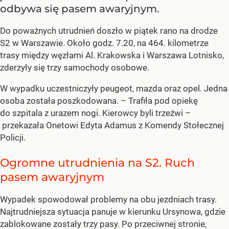
odbywa się pasem awaryjnym.
Do poważnych utrudnień doszło w piątek rano na drodze
S2 w Warszawie. Około godz. 7.20, na 464. kilometrze
trasy między węzłami Al. Krakowska i Warszawa Lotnisko,
zderzyły się trzy samochody osobowe.
W wypadku uczestniczyły peugeot, mazda oraz opel. Jedna
osoba została poszkodowana. – Trafiła pod opiekę
do szpitala z urazem nogi. Kierowcy byli trzeźwi –
przekazała Onetowi Edyta Adamus z Komendy Stołecznej
Policji.
Ogromne utrudnienia na S2. Ruch
pasem awaryjnym
Wypadek spowodował problemy na obu jezdniach trasy.
Najtrudniejsza sytuacja panuje w kierunku Ursynowa, gdzie
zablokowane zostały trzy pasy. Po przeciwnej stronie,