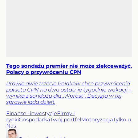
Tego sondażu premier nie może zlekceważyć.
Polacy o przywróceniu CPN
Prawie dwie trzecie Polaków chce przywrócenia
pakietu CPN na dwa ostatnie tygodnie wakacji –
wynika z sondażu dla „Wprost”. Decyzja w tej
sprawie lada dzień.
Finanse i inwestycje
Firmy i
rynki
Gospodarka
Twój portfel
Motoryzacja
Tylko u
Nas