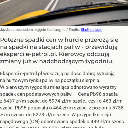
Jazda samochodem, zdjęcie ilustracyjne
/ Źródło:
Shutterstock
Potężne spadki cen w hurcie przełożą się
na spadki na stacjach paliw - przewidują
eksperci e-petrol.pl. Kierowcy odczują
zmiany już w nadchodzącym tygodniu.
Eksperci e-petrol.pl wskazują na dość dobrą sytuacją
na hurtowym rynku paliw na początku sierpnia.
W pierwszym tygodniu miesiąca odnotowano wyraźny
spadek cen podstawowych paliw. –
Cena Pb98 spadła
z 6437 zł/m sześc. do 5974 zł/m sześc., czyli o 463 zł/m
sześc. Pb95 potaniała o 464 zł/m sześc. z poziomu 5738
zł/m sześc. do 5273 zł/m sześc. W przypadku oleju
napędowego (ON) odnotowano spadek o 489 zł/m sześc.