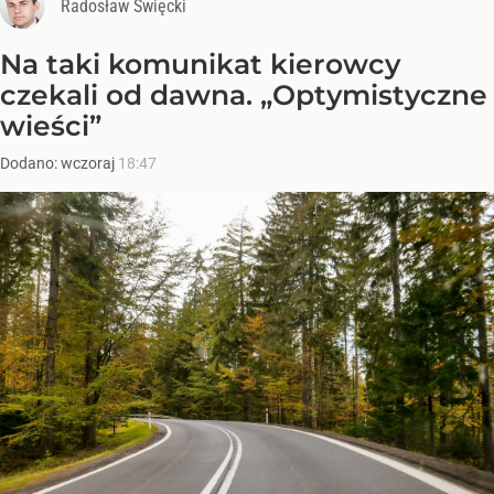
Radosław Święcki
Na taki komunikat kierowcy
czekali od dawna. „Optymistyczne
wieści”
Dodano:
wczoraj
18:47