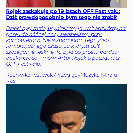
Rojek zaskakuje po 19 latach OFF Festivalu:
Dziś prawdopodobnie bym tego nie zrobił
Dzieci były małe, usypialiśmy je, wchodziliśmy na
górę i do późnej nocy siedzieliśmy przy
komputerach. Nie wspominam tego jako
romantycznego czasu, za którym dziś
szczególnie tęsknię. To była po prostu bardzo
ciężka praca – mówi Artur Rojek o początkach
OFF Festivalu.
Rozrywka
Festiwale/Przeglądy
Muzyka
Tylko u
Nas