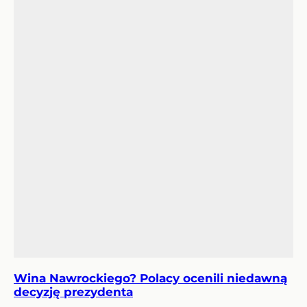
Wina Nawrockiego? Polacy ocenili niedawną
decyzję prezydenta