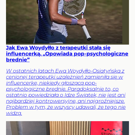
Jak Ewa Woydyłło z terapeutki stała się
influencerką. „Opowiada pop-psychologiczne
brednie”
W ostatnich latach Ewa Woydyłło-Osiatyńska z
cenionej terapeutki uzależnień zamieniła się w
influencerkę, niekiedy głoszącą pop-
psychologiczne brednie. Paradoksalnie to, co
ostatnio powiedziała o Idze Świątek, nie jest ani
najbardziej kontrowersyjne, ani najgroźniejsze.
Problem w tym, że wszyscy udawali, że tego nie
widzą.