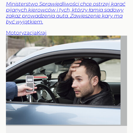
Ministerstwo Sprawiedliwości chce ostrzej karać
pijanych kierowców i tych, którzy łamią sądowy
zakaz prowadzenia auta. Zawieszenie kary ma
być wyjątkiem.
Motoryzacja
Kraj