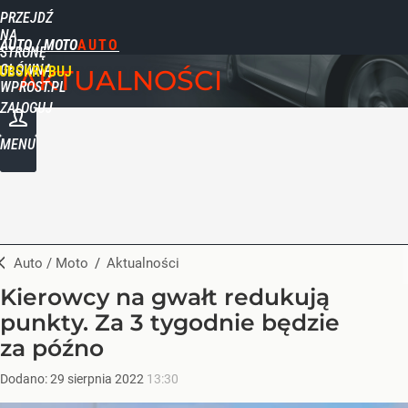
PRZEJDŹ
NA
AUTO / MOTO
STRONĘ
GŁÓWNĄ
UBSKRYBUJ
AKTUALNOŚCI
WPROST.PL
ZALOGUJ
MENU
Auto / Moto
/
Aktualności
Kierowcy na gwałt redukują
punkty. Za 3 tygodnie będzie
za późno
Dodano:
29
sierpnia
2022
13:30