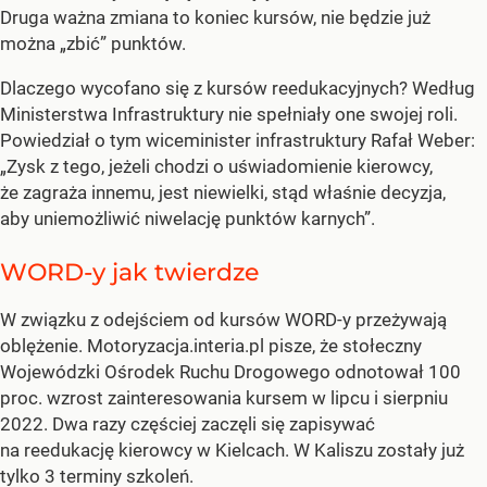
Druga ważna zmiana to koniec kursów, nie będzie już
można „zbić” punktów.
Dlaczego wycofano się z kursów reedukacyjnych? Według
Ministerstwa Infrastruktury nie spełniały one swojej roli.
Powiedział o tym wiceminister infrastruktury Rafał Weber:
„Zysk z tego, jeżeli chodzi o uświadomienie kierowcy,
że zagraża innemu, jest niewielki, stąd właśnie decyzja,
aby uniemożliwić niwelację punktów karnych”.
WORD-y jak twierdze
W związku z odejściem od kursów WORD-y przeżywają
oblężenie. Motoryzacja.interia.pl pisze, że stołeczny
Wojewódzki Ośrodek Ruchu Drogowego odnotował 100
proc. wzrost zainteresowania kursem w lipcu i sierpniu
2022. Dwa razy częściej zaczęli się zapisywać
na reedukację kierowcy w Kielcach. W Kaliszu zostały już
tylko 3 terminy szkoleń.