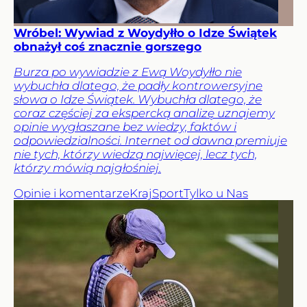
Wróbel: Wywiad z Woydyłło o Idze Świątek
obnażył coś znacznie gorszego
Burza po wywiadzie z Ewą Woydyłło nie
wybuchła dlatego, że padły kontrowersyjne
słowa o Idze Świątek. Wybuchła dlatego, że
coraz częściej za ekspercką analizę uznajemy
opinie wygłaszane bez wiedzy, faktów i
odpowiedzialności. Internet od dawna premiuje
nie tych, którzy wiedzą najwięcej, lecz tych,
którzy mówią najgłośniej.
Opinie i komentarze
Kraj
Sport
Tylko u Nas