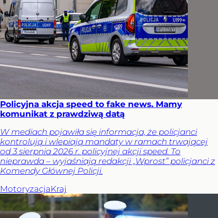
Policyjna akcja speed to fake news. Mamy
komunikat z prawdziwą datą
W mediach pojawiła się informacja, że policjanci
kontrolują i wlepiają mandaty w ramach trwającej
od 3 sierpnia 2026 r. policyjnej akcji speed. To
nieprawda – wyjaśniają redakcji „Wprost” policjanci z
Komendy Głównej Policji.
Motoryzacja
Kraj