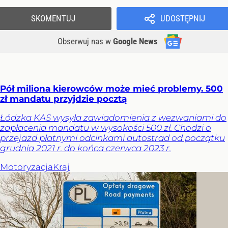
SKOMENTUJ
UDOSTĘPNIJ
Obserwuj nas
w
Google News
Pół miliona kierowców może mieć problemy. 500
zł mandatu przyjdzie pocztą
Łódzka KAS wysyła zawiadomienia z wezwaniami do
zapłacenia mandatu w wysokości 500 zł. Chodzi o
przejazd płatnymi odcinkami autostrad od początku
grudnia 2021 r. do końca czerwca 2023 r.
Motoryzacja
Kraj