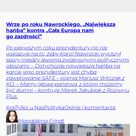
Wrze po roku Nawrockiego. „Największa
hańba” kontra „Cała Europa nam
go zazdrości”
Po pierwszym roku prezydentury nic nie
wskazuje na to, żeby Karol Nawrocki wyciszył
spory między dwoma zwaśnionymi politycznymi
obozami. – Dotychczas największą hańbą na
karcie jego prezydentury jest chyba
zawetowanie SAFE – ocenia Mariusz Witczak z
KO. – Mamy głowę państwa, z której możemy
być dumni – kontruje Marek Jakubiak z Rozwoju
Plus.
Kraj
Tylko u Nas
Polityka
Opinie i komentarze
Magdalena
Frindt