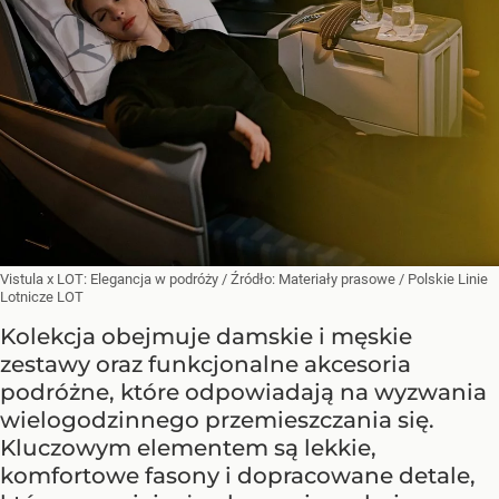
Vistula x LOT: Elegancja w podróży
/ Źródło:
Materiały prasowe
/
Polskie Linie
Lotnicze LOT
Kolekcja obejmuje damskie i męskie
zestawy oraz funkcjonalne akcesoria
podróżne, które odpowiadają na wyzwania
wielogodzinnego przemieszczania się.
Kluczowym elementem są lekkie,
komfortowe fasony i dopracowane detale,