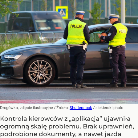
Drogówka, zdjęcie ilustracyjne
/ Źródło:
Shutterstock
/
siekierski.photo
Kontrola kierowców z „aplikacją” ujawniła
ogromną skalę problemu. Brak uprawnień,
podrobione dokumenty, a nawet jazda