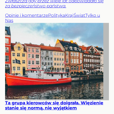
Zwłaszcza gdy przez wiele lat odpowiadało się
za bezpieczeństwo państwa.
Opinie i komentarze
Polityka
Kraj
Świat
Tylko u
Nas
Ta grupa kierowców się doigrała. Więzienie
stanie się normą, nie wyjątkiem