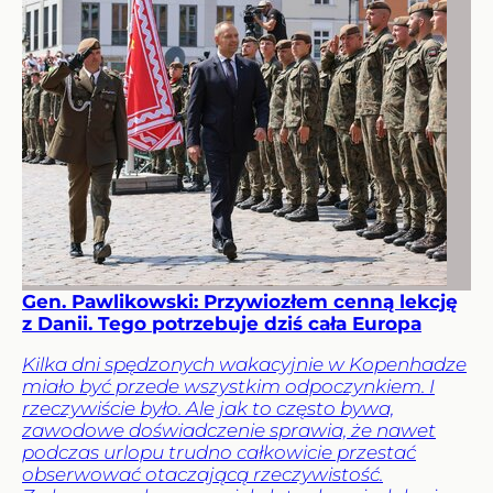
Gen. Pawlikowski: Przywiozłem cenną lekcję
z Danii. Tego potrzebuje dziś cała Europa
Kilka dni spędzonych wakacyjnie w Kopenhadze
miało być przede wszystkim odpoczynkiem. I
rzeczywiście było. Ale jak to często bywa,
zawodowe doświadczenie sprawia, że nawet
podczas urlopu trudno całkowicie przestać
obserwować otaczającą rzeczywistość.