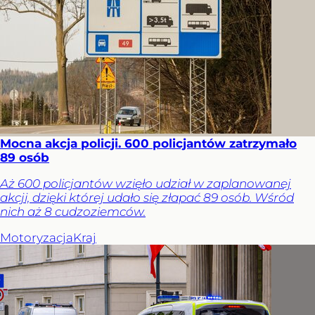
Mocna akcja policji. 600 policjantów zatrzymało
89 osób
Aż 600 policjantów wzięło udział w zaplanowanej
akcji, dzięki której udało się złapać 89 osób. Wśród
nich aż 8 cudzoziemców.
Motoryzacja
Kraj