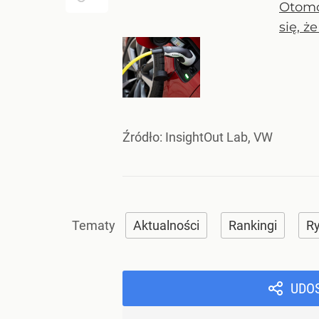
Otomo
się, ż
Źródło:
InsightOut Lab, VW
Aktualności
Rankingi
R
UDO