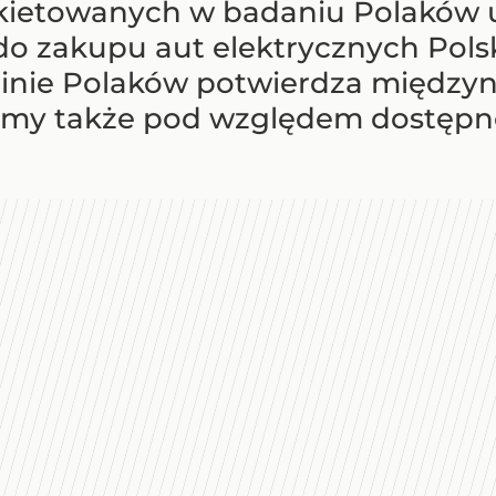
kietowanych w badaniu Polaków 
do zakupu aut elektrycznych Pols
pinie Polaków potwierdza między
amy także pod względem dostępnoś