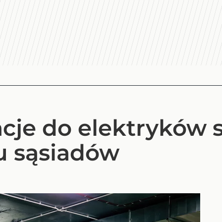
acje do elektryków 
 u sąsiadów