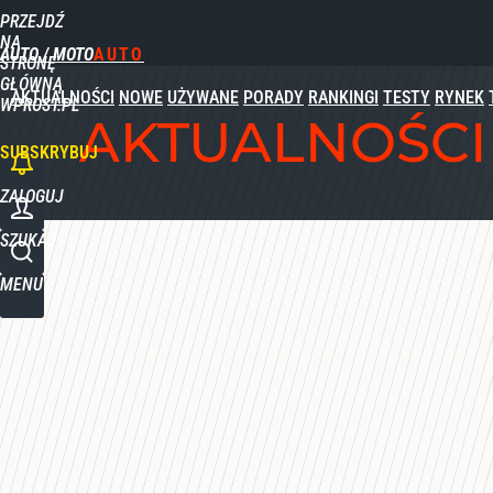
PRZEJDŹ
Udostępnij
0
Skomentuj
NA
AUTO / MOTO
STRONĘ
GŁÓWNĄ
AKTUALNOŚCI
NOWE
UŻYWANE
PORADY
RANKINGI
TESTY
RYNEK
WPROST.PL
AKTUALNOŚCI
SUBSKRYBUJ
ZALOGUJ
SZUKAJ
MENU