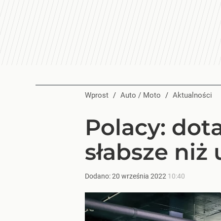
Wprost
/
Auto / Moto
/
Aktualności
Polacy: dot
słabsze niż
Dodano:
20
września
2022
10:40