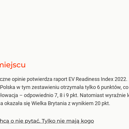
miejscu
zne opinie potwierdza raport EV Readiness Index 2022. 
Polska w tym zestawieniu otrzymała tylko 6 punktów, co da
Słowacja – odpowiednio 7, 8 i 9 pkt. Natomiast wyraźnie
a okazała się Wielka Brytania z wynikiem 20 pkt.
 chcą o nie pytać. Tylko nie mają kogo