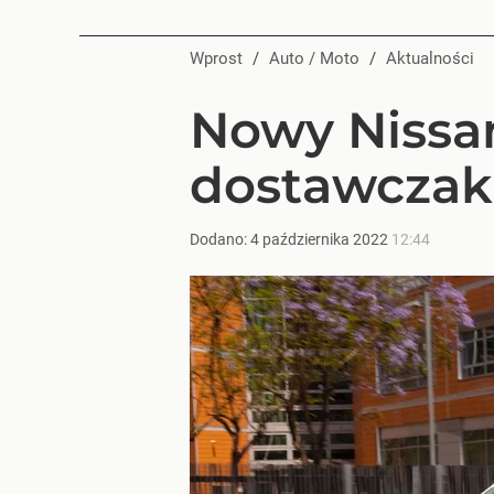
Wprost
/
Auto / Moto
/
Aktualności
Nowy Nissan
dostawczak
Dodano:
4
października
2022
12:44