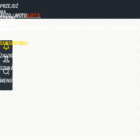
PRZEJDŹ
Udostępnij
0
Skomentuj
NA
AUTO / MOTO
STRONĘ
GŁÓWNĄ
AKTUALNOŚCI
NOWE
UŻYWANE
PORADY
RANKINGI
TESTY
RYNEK
WPROST.PL
SUBSKRYBUJ
ZALOGUJ
SZUKAJ
MENU