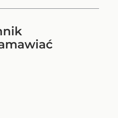
nnik
zamawiać