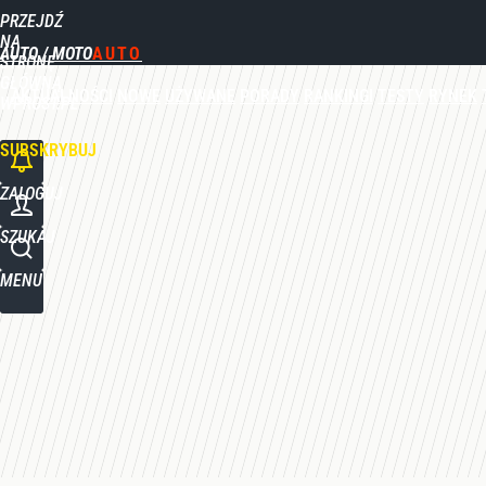
PRZEJDŹ
Udostępnij
0
Skomentuj
NA
AUTO / MOTO
STRONĘ
GŁÓWNĄ
AKTUALNOŚCI
NOWE
UŻYWANE
PORADY
RANKINGI
TESTY
RYNEK
WPROST.PL
SUBSKRYBUJ
ZALOGUJ
SZUKAJ
MENU