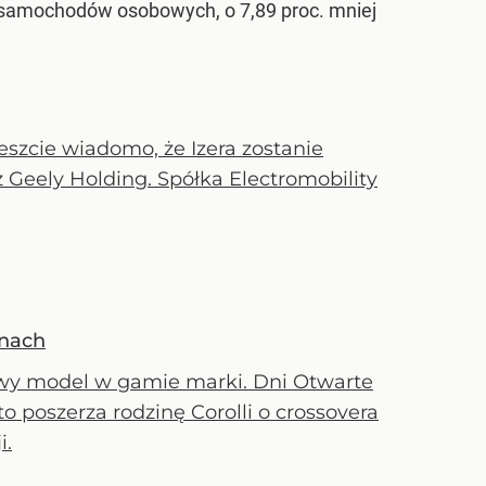
7 samochodów osobowych, o 7,89 proc. mniej
szcie wiadomo, że Izera zostanie
 Geely Holding. Spółka Electromobility
onach
nowy model w gamie marki. Dni Otwarte
o poszerza rodzinę Corolli o crossovera
i.