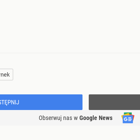
ynek
STĘPNIJ
Obserwuj nas
w
Google News