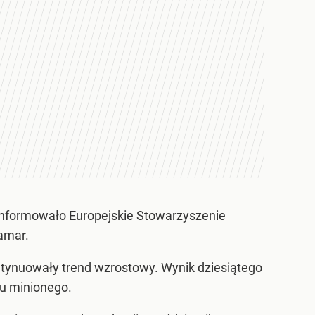
poinformowało Europejskie Stowarzyszenie
amar.
ntynuowały trend wzrostowy. Wynik dziesiątego
ku minionego.