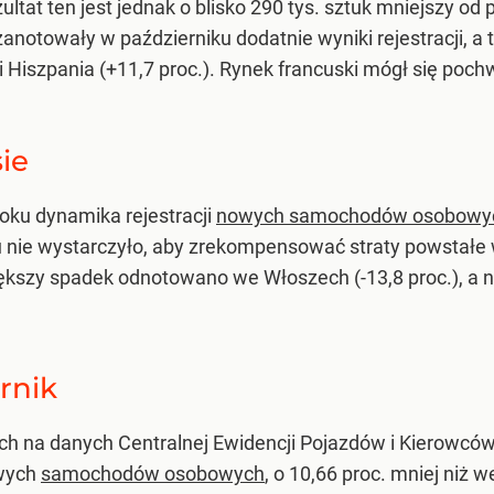
ultat ten jest jednak o blisko 290 tys. sztuk mniejszy od
anotowały w październiku dodatnie wyniki rejestracji, a
) i Hiszpania (+11,7 proc.). Rynek francuski mógł się poc
ie
roku dynamika rejestracji
nowych samochodów osobowy
 nie wystarczyło, aby zrekompensować straty powstałe w
szy spadek odnotowano we Włoszech (-13,8 proc.), a nast
rnik
ych na danych Centralnej Ewidencji Pojazdów i Kierowców
owych
samochodów osobowych
, o 10,66 proc. mniej niż w