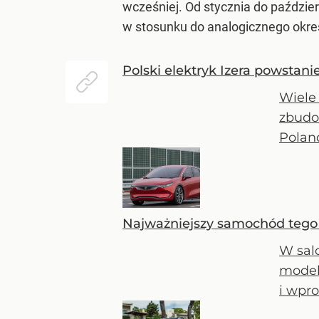
wcześniej. Od stycznia do paździ
w stosunku do analogicznego okre
Polski elektryk Izera powstani
Wiele 
zbudow
Poland
Najważniejszy samochód tego 
W sal
modelu
i wpr