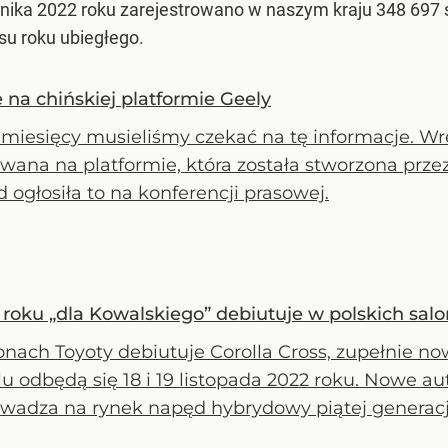
ernika 2022 roku zarejestrowano w naszym kraju 348 69
su roku ubiegłego.
e na chińskiej platformie Geely
miesięcy musieliśmy czekać na tę informacje. Wre
ana na platformie, która została stworzona przez
 ogłosiła to na konferencji prasowej.
roku „dla Kowalskiego” debiutuje w polskich sal
onach Toyoty debiutuje Corolla Cross, zupełnie 
 odbędą się 18 i 19 listopada 2022 roku. Nowe aut
owadza na rynek napęd hybrydowy piątej generacj