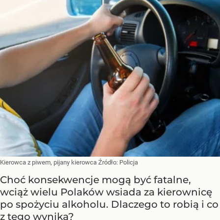
Kierowca z piwem, pijany kierowca
Źródło:
Policja
Choć konsekwencje mogą być fatalne,
wciąż wielu Polaków wsiada za kierownicę
po spożyciu alkoholu. Dlaczego to robią i co
z tego wynika?