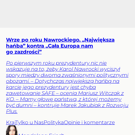
Wrze po roku Nawrockiego. „Największa
hańba” kontra „Cała Europa nam
go zazdrości”
Po pierwszym roku prezydentury nic nie
wskazuje na to, żeby Karol Nawrocki wyciszył
spory między dwoma zwaśnionymi politycznymi
obozami. – Dotychczas największą hańbą na
karcie jego prezydentury jest chyba
zawetowanie SAFE – ocenia Mariusz Witczak z
KO. – Mamy głowę państwa, z której możemy
być dumni – kontruje Marek Jakubiak z Rozwoju
Plus.
Kraj
Tylko u Nas
Polityka
Opinie i komentarze