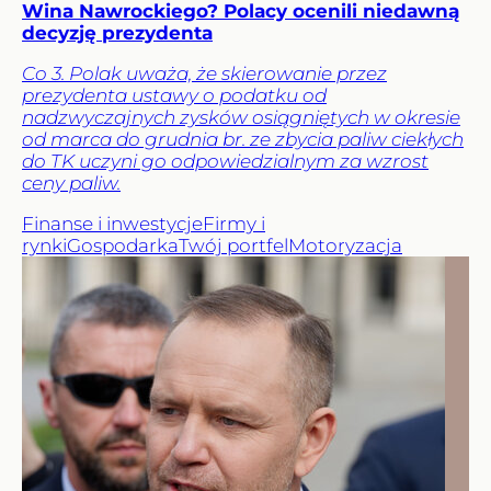
Wina Nawrockiego? Polacy ocenili niedawną
decyzję prezydenta
Co 3. Polak uważa, że skierowanie przez
prezydenta ustawy o podatku od
nadzwyczajnych zysków osiągniętych w okresie
od marca do grudnia br. ze zbycia paliw ciekłych
do TK uczyni go odpowiedzialnym za wzrost
ceny paliw.
Finanse i inwestycje
Firmy i
rynki
Gospodarka
Twój portfel
Motoryzacja