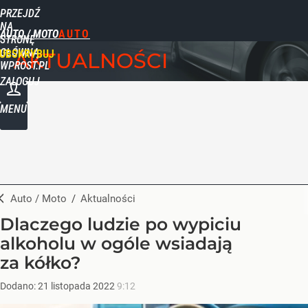
PRZEJDŹ
NA
AUTO / MOTO
STRONĘ
GŁÓWNĄ
UBSKRYBUJ
AKTUALNOŚCI
WPROST.PL
ZALOGUJ
MENU
Auto / Moto
/
Aktualności
Dlaczego ludzie po wypiciu
alkoholu w ogóle wsiadają
za kółko?
Dodano:
21
listopada
2022
9:12