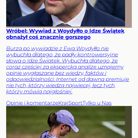
Wróbel: Wywiad z Woydyłło o Idze Świątek
obnażył coś znacznie gorszego
Burza po wywiadzie z Ewą Woydyłło nie
wybuchła dlatego, że padły kontrowersyjne
słowa o Idze Świątek. Wybuchła dlatego, że
coraz częściej za ekspercką analizę uznajemy
opinie wygłaszane bez wiedzy, faktów i
odpowiedzialności. Internet od dawna premiuje
nie tych, którzy wiedzą najwięcej, lecz tych,
którzy mówią najgłośniej.
Opinie i komentarze
Kraj
Sport
Tylko u Nas