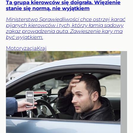
Ta grupa kierowców się doigrała. Więzienie
stanie się normą, nie wyjątkiem
Ministerstwo Sprawiedliwości chce ostrzej karać
pijanych kierowców i tych, którzy łamią sądowy
zakaz prowadzenia auta. Zawieszenie kary ma
być wyjątkiem.
Motoryzacja
Kraj