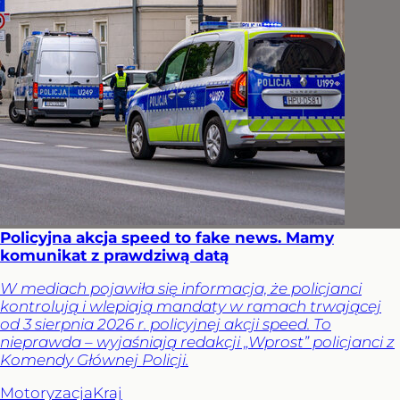
Policyjna akcja speed to fake news. Mamy
komunikat z prawdziwą datą
W mediach pojawiła się informacja, że policjanci
kontrolują i wlepiają mandaty w ramach trwającej
od 3 sierpnia 2026 r. policyjnej akcji speed. To
nieprawda – wyjaśniają redakcji „Wprost” policjanci z
Komendy Głównej Policji.
Motoryzacja
Kraj