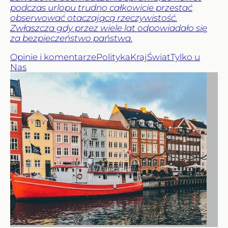
podczas urlopu trudno całkowicie przestać
obserwować otaczającą rzeczywistość.
Zwłaszcza gdy przez wiele lat odpowiadało się
za bezpieczeństwo państwa.
Opinie i komentarze
Polityka
Kraj
Świat
Tylko u
Nas