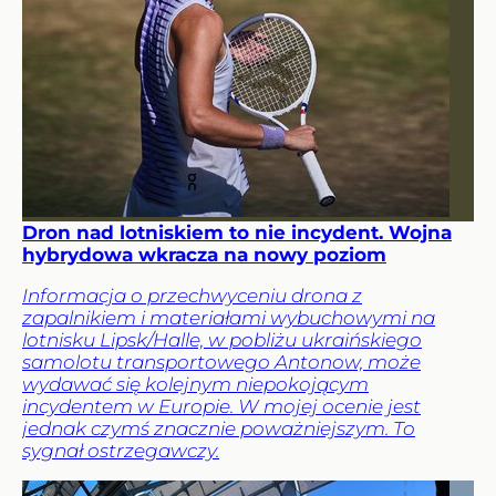
Dron nad lotniskiem to nie incydent. Wojna
hybrydowa wkracza na nowy poziom
Informacja o przechwyceniu drona z
zapalnikiem i materiałami wybuchowymi na
lotnisku Lipsk/Halle, w pobliżu ukraińskiego
samolotu transportowego Antonow, może
wydawać się kolejnym niepokojącym
incydentem w Europie. W mojej ocenie jest
jednak czymś znacznie poważniejszym. To
sygnał ostrzegawczy.