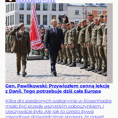
Magdalena
Frindt
Gen. Pawlikowski: Przywiozłem cenną lekcję
z Danii. Tego potrzebuje dziś cała Europa
Kilka dni spędzonych wakacyjnie w Kopenhadze
miało być przede wszystkim odpoczynkiem. I
rzeczywiście było. Ale jak to często bywa,
zawodowe doświadczenie sprawia, że nawet