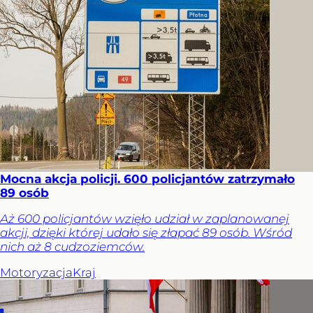
Mocna akcja policji. 600 policjantów zatrzymało
89 osób
Aż 600 policjantów wzięło udział w zaplanowanej
akcji, dzięki której udało się złapać 89 osób. Wśród
nich aż 8 cudzoziemców.
Motoryzacja
Kraj