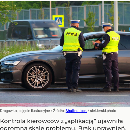
Drogówka, zdjęcie ilustracyjne
/ Źródło:
Shutterstock
/
siekierski.photo
Kontrola kierowców z „aplikacją” ujawniła
ogromną skalę problemu. Brak uprawnień,