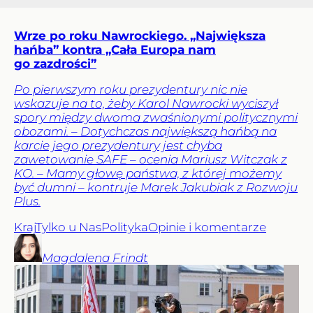
Wrze po roku Nawrockiego. „Największa
hańba” kontra „Cała Europa nam
go zazdrości”
Po pierwszym roku prezydentury nic nie
wskazuje na to, żeby Karol Nawrocki wyciszył
spory między dwoma zwaśnionymi politycznymi
obozami. – Dotychczas największą hańbą na
karcie jego prezydentury jest chyba
zawetowanie SAFE – ocenia Mariusz Witczak z
KO. – Mamy głowę państwa, z której możemy
być dumni – kontruje Marek Jakubiak z Rozwoju
Plus.
Kraj
Tylko u Nas
Polityka
Opinie i komentarze
Magdalena
Frindt