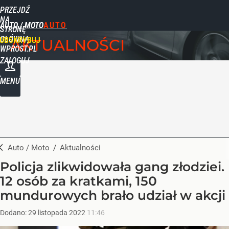
PRZEJDŹ
NA
AUTO / MOTO
STRONĘ
GŁÓWNĄ
UBSKRYBUJ
AKTUALNOŚCI
WPROST.PL
ZALOGUJ
MENU
Auto / Moto
/
Aktualności
Policja zlikwidowała gang złodziei.
12 osób za kratkami, 150
mundurowych brało udział w akcji
Dodano:
29
listopada
2022
11:46