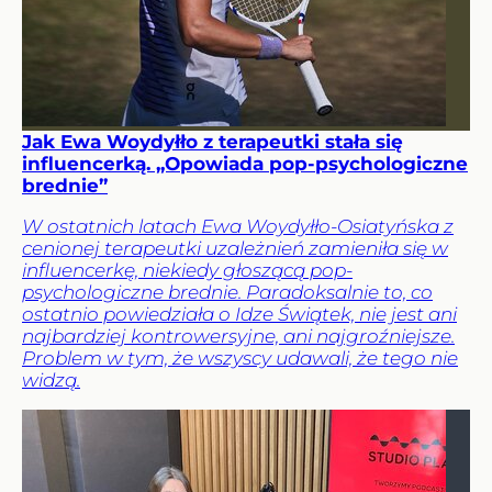
Jak Ewa Woydyłło z terapeutki stała się
influencerką. „Opowiada pop-psychologiczne
brednie”
W ostatnich latach Ewa Woydyłło-Osiatyńska z
cenionej terapeutki uzależnień zamieniła się w
influencerkę, niekiedy głoszącą pop-
psychologiczne brednie. Paradoksalnie to, co
ostatnio powiedziała o Idze Świątek, nie jest ani
najbardziej kontrowersyjne, ani najgroźniejsze.
Problem w tym, że wszyscy udawali, że tego nie
widzą.