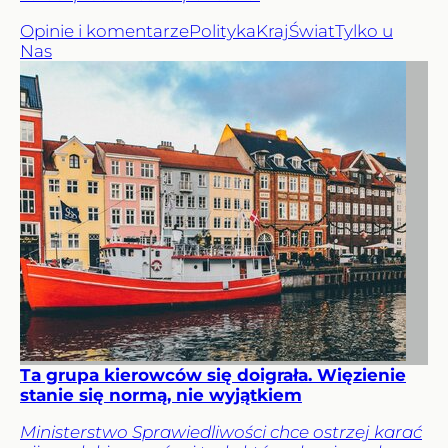
Opinie i komentarze
Polityka
Kraj
Świat
Tylko u
Nas
Ta grupa kierowców się doigrała. Więzienie
stanie się normą, nie wyjątkiem
Ministerstwo Sprawiedliwości chce ostrzej karać