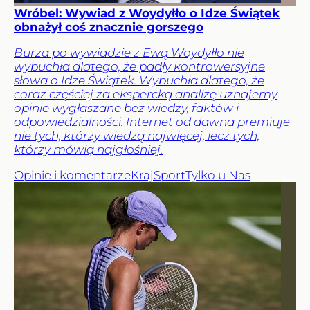
Wróbel: Wywiad z Woydyłło o Idze Świątek
obnażył coś znacznie gorszego
Burza po wywiadzie z Ewą Woydyłło nie
wybuchła dlatego, że padły kontrowersyjne
słowa o Idze Świątek. Wybuchła dlatego, że
coraz częściej za ekspercką analizę uznajemy
opinie wygłaszane bez wiedzy, faktów i
odpowiedzialności. Internet od dawna premiuje
nie tych, którzy wiedzą najwięcej, lecz tych,
którzy mówią najgłośniej.
Opinie i komentarze
Kraj
Sport
Tylko u Nas