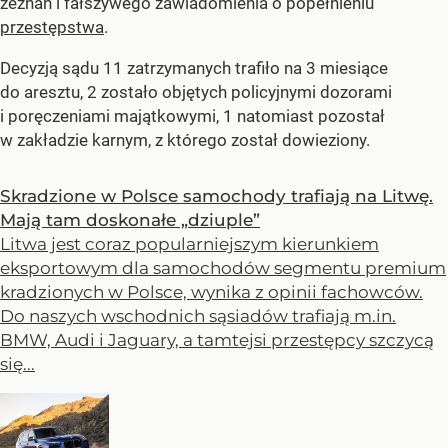
zeznań i fałszywego zawiadomienia o popełnieniu
przestępstwa
.
Decyzją sądu 11 zatrzymanych trafiło na 3 miesiące
do aresztu, 2 zostało objętych policyjnymi dozorami
i poręczeniami majątkowymi, 1 natomiast pozostał
w zakładzie karnym, z którego został dowieziony.
Skradzione w Polsce samochody trafiają na Litwę.
Mają tam doskonałe „dziuple”
Litwa jest coraz popularniejszym kierunkiem
eksportowym dla samochodów segmentu premium
kradzionych w Polsce, wynika z opinii fachowców.
Do naszych wschodnich sąsiadów trafiają m.in.
BMW, Audi i Jaguary, a tamtejsi przestępcy szczycą
się...