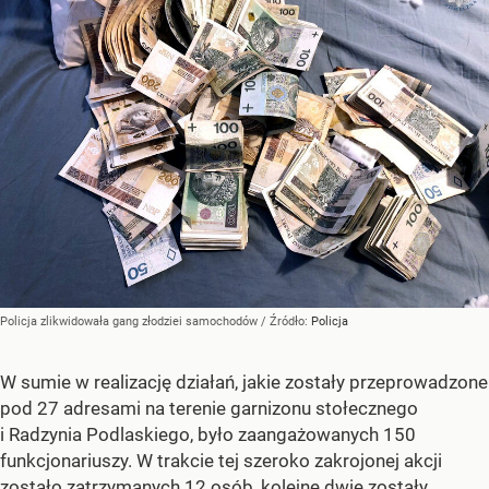
Policja zlikwidowała gang złodziei samochodów
/ Źródło:
Policja
W sumie w realizację działań, jakie zostały przeprowadzone
pod 27 adresami na terenie garnizonu stołecznego
i Radzynia Podlaskiego, było zaangażowanych 150
funkcjonariuszy. W trakcie tej szeroko zakrojonej akcji
zostało zatrzymanych 12 osób, kolejne dwie zostały