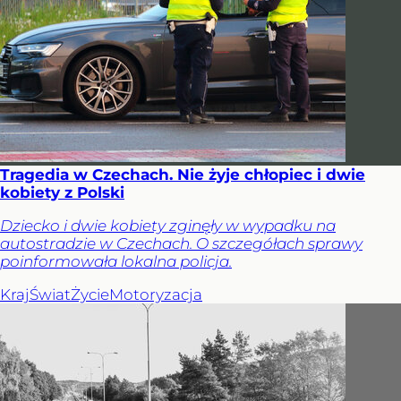
Tragedia w Czechach. Nie żyje chłopiec i dwie
kobiety z Polski
Dziecko i dwie kobiety zginęły w wypadku na
autostradzie w Czechach. O szczegółach sprawy
poinformowała lokalna policja.
Kraj
Świat
Życie
Motoryzacja