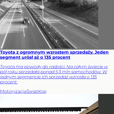
Toyota z ogromnym wzrostem sprzedaży. Jeden
segment urósł aż o 135 procent
Toyota ma powody do radości. Na całym świecie w
pół roku sprzedała ponad 5,3 mln samochodów. W
jednym segmencie ich sprzedaż wzrosła o 135
procent.
Motoryzacja
Świat
Kraj