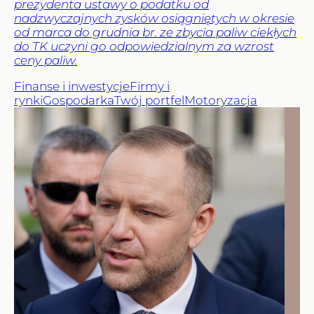
prezydenta ustawy o podatku od
nadzwyczajnych zysków osiągniętych w okresie
od marca do grudnia br. ze zbycia paliw ciekłych
do TK uczyni go odpowiedzialnym za wzrost
ceny paliw.
Finanse i inwestycje
Firmy i
rynki
Gospodarka
Twój portfel
Motoryzacja