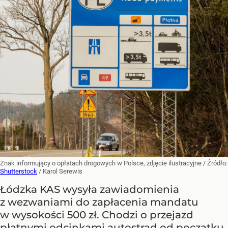
Znak informujący o opłatach drogowych w Polsce, zdjęcie ilustracyjne
/ Źródło:
Shutterstock
/
Karol Serewis
Łódzka KAS wysyła zawiadomienia
z wezwaniami do zapłacenia mandatu
w wysokości 500 zł. Chodzi o przejazd
płatnymi odcinkami autostrad od początku