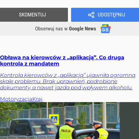
SKOMENTUJ
UDOSTĘPNIJ
Obserwuj nas
w
Google News
Obława na kierowców z „aplikacją”. Co druga
kontrola z mandatem
Kontrola kierowców z „aplikacją” ujawniła ogromną
skalę problemu. Brak uprawnień, podrobione
dokumenty, a nawet jazda pod wpływem alkoholu.
Motoryzacja
Kraj