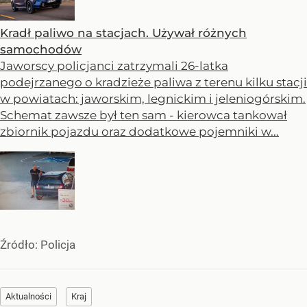
Kradł paliwo na stacjach. Używał różnych
samochodów
Jaworscy policjanci zatrzymali 26-latka
podejrzanego o kradzieże paliwa z terenu kilku stacji
w powiatach: jaworskim, legnickim i jeleniogórskim.
Schemat zawsze był ten sam - kierowca tankował
zbiornik pojazdu oraz dodatkowe pojemniki w...
Źródło:
Policja
Aktualności
Kraj