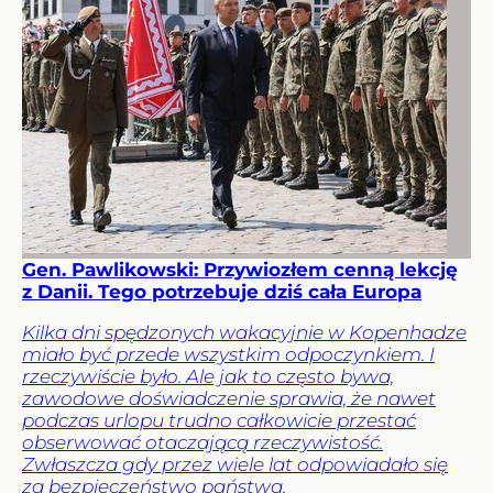
Gen. Pawlikowski: Przywiozłem cenną lekcję
z Danii. Tego potrzebuje dziś cała Europa
Kilka dni spędzonych wakacyjnie w Kopenhadze
miało być przede wszystkim odpoczynkiem. I
rzeczywiście było. Ale jak to często bywa,
zawodowe doświadczenie sprawia, że nawet
podczas urlopu trudno całkowicie przestać
obserwować otaczającą rzeczywistość.
Zwłaszcza gdy przez wiele lat odpowiadało się
za bezpieczeństwo państwa.