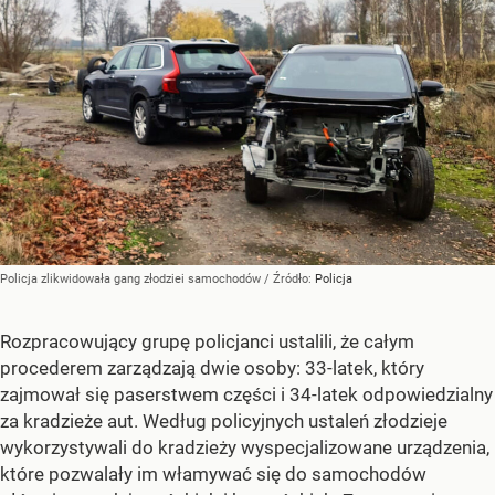
Policja zlikwidowała gang złodziei samochodów
/ Źródło:
Policja
Rozpracowujący grupę policjanci ustalili, że całym
procederem zarządzają dwie osoby: 33-latek, który
zajmował się paserstwem części i 34-latek odpowiedzialny
za kradzieże aut. Według policyjnych ustaleń złodzieje
wykorzystywali do kradzieży wyspecjalizowane urządzenia,
które pozwalały im włamywać się do samochodów