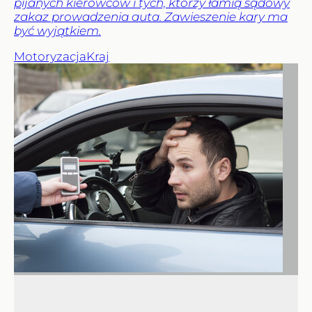
pijanych kierowców i tych, którzy łamią sądowy
zakaz prowadzenia auta. Zawieszenie kary ma
być wyjątkiem.
Motoryzacja
Kraj