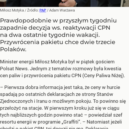
Miłosz Motyka
/ Źródło:
PAP
/
Adam Warżawa
Prawdopodobnie w przyszłym tygodniu
zapadnie decyzja ws. reaktywacji CPN
na dwa ostatnie tygodnie wakacji.
Przywrócenia pakietu chce dwie trzecie
Polaków.
Minister energii Miłosz Motyka był w piątek gościem
Polsat News. Jednym z tematów rozmowy była kwestia
cen paliw i przywrócenia pakietu CPN (Ceny Paliwa Niżej).
–
Pierwsza dobra informacja jest taka, że ceny w hurcie
spadają po ostatnich deklaracjach ze strony Stanów
Zjednoczonych i Iranu o możliwym pokoju. To powinno się
przełożyć na stacje. W pierwszym kroku już się w ciągu
tych najbliższych godzin powinno stać –
powiedział szef
resortu energii w programie „Graffiti”. –
Natomiast jeżeli
chodzi o pakiet CPN, tej decyzji nie ma. Deklaracja