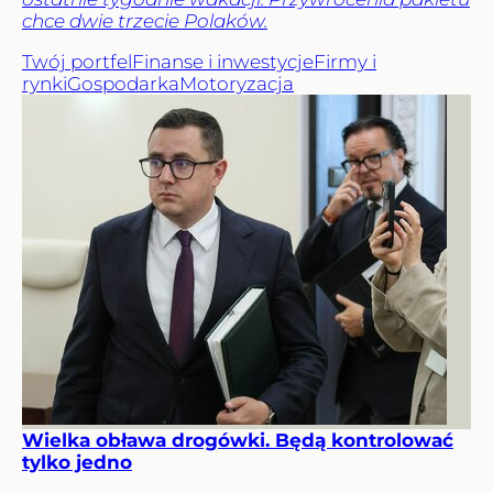
chce dwie trzecie Polaków.
Twój portfel
Finanse i inwestycje
Firmy i
rynki
Gospodarka
Motoryzacja
Wielka obława drogówki. Będą kontrolować
tylko jedno