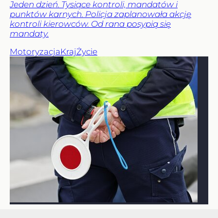
Jeden dzień. Tysiące kontroli, mandatów i
punktów karnych. Policja zaplanowała akcję
kontroli kierowców. Od rana posypią się
mandaty.
Motoryzacja
Kraj
Życie