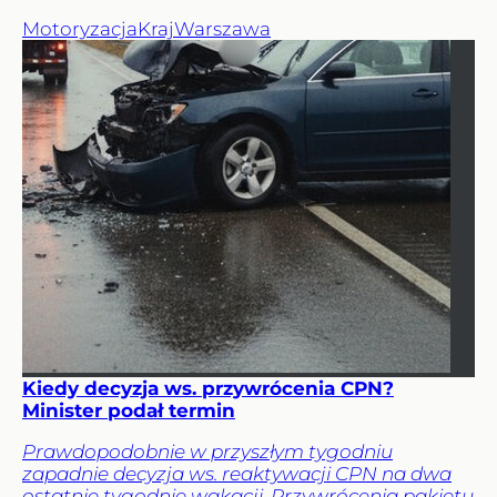
Motoryzacja
Kraj
Warszawa
Kiedy decyzja ws. przywrócenia CPN?
Minister podał termin
Prawdopodobnie w przyszłym tygodniu
zapadnie decyzja ws. reaktywacji CPN na dwa
ostatnie tygodnie wakacji. Przywrócenia pakietu