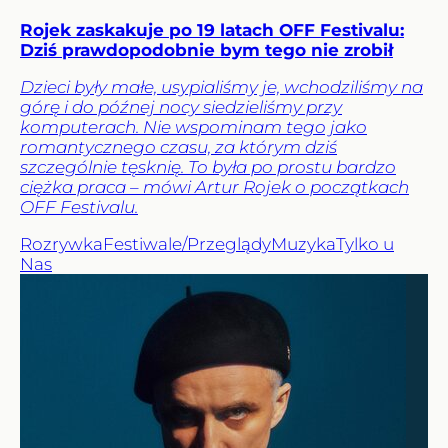
Rojek zaskakuje po 19 latach OFF Festivalu:
Dziś prawdopodobnie bym tego nie zrobił
Dzieci były małe, usypialiśmy je, wchodziliśmy na
górę i do późnej nocy siedzieliśmy przy
komputerach. Nie wspominam tego jako
romantycznego czasu, za którym dziś
szczególnie tęsknię. To była po prostu bardzo
ciężka praca – mówi Artur Rojek o początkach
OFF Festivalu.
Rozrywka
Festiwale/Przeglądy
Muzyka
Tylko u
Nas