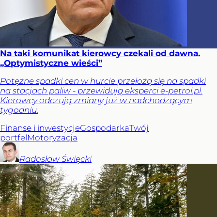
Na taki komunikat kierowcy czekali od dawna.
„Optymistyczne wieści”
Potężne spadki cen w hurcie przełożą się na spadki
na stacjach paliw - przewidują eksperci e-petrol.pl.
Kierowcy odczują zmiany już w nadchodzącym
tygodniu.
Finanse i inwestycje
Gospodarka
Twój
portfel
Motoryzacja
Radosław
Święcki