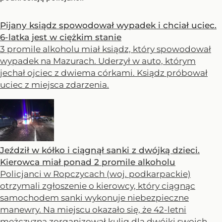
Pijany ksiądz spowodował wypadek i chciał uciec.
6-latka jest w ciężkim stanie
3 promile alkoholu miał ksiądz, który spowodował
wypadek na Mazurach. Uderzył w auto, którym
jechał ojciec z dwiema córkami. Ksiądz próbował
uciec z miejsca zdarzenia.
Jeździł w kółko i ciągnął sanki z dwójką dzieci.
Kierowca miał ponad 2 promile alkoholu
Policjanci w Ropczycach (woj. podkarpackie)
otrzymali zgłoszenie o kierowcy, który ciągnąc
samochodem sanki wykonuje niebezpieczne
manewry. Na miejscu okazało się, że 42-letni
mężczyzna zorganizował kulig dla dwójki swoich