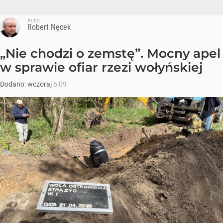
Autor:
Robert Nęcek
„Nie chodzi o zemstę”. Mocny apel
w sprawie ofiar rzezi wołyńskiej
Dodano:
wczoraj
6:09