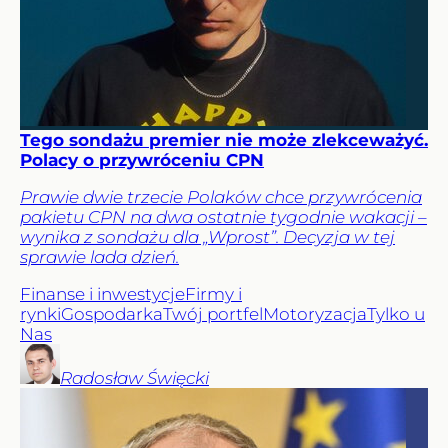
Tego sondażu premier nie może zlekceważyć.
Polacy o przywróceniu CPN
Prawie dwie trzecie Polaków chce przywrócenia
pakietu CPN na dwa ostatnie tygodnie wakacji –
wynika z sondażu dla „Wprost”. Decyzja w tej
sprawie lada dzień.
Finanse i inwestycje
Firmy i
rynki
Gospodarka
Twój portfel
Motoryzacja
Tylko u
Nas
Radosław
Święcki