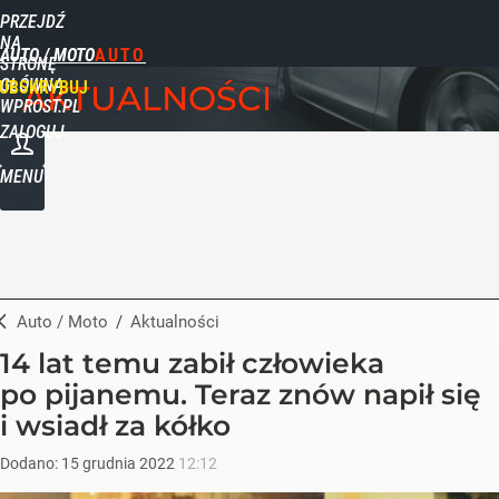
PRZEJDŹ
NA
AUTO / MOTO
STRONĘ
GŁÓWNĄ
UBSKRYBUJ
AKTUALNOŚCI
WPROST.PL
ZALOGUJ
MENU
Auto / Moto
/
Aktualności
14 lat temu zabił człowieka
po pijanemu. Teraz znów napił się
i wsiadł za kółko
Dodano:
15
grudnia
2022
12:12