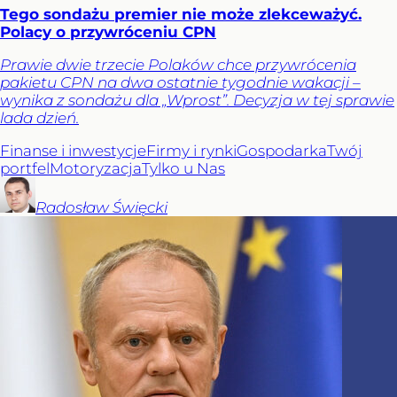
Tego sondażu premier nie może zlekceważyć.
Polacy o przywróceniu CPN
Prawie dwie trzecie Polaków chce przywrócenia
pakietu CPN na dwa ostatnie tygodnie wakacji –
wynika z sondażu dla „Wprost”. Decyzja w tej sprawie
lada dzień.
Finanse i inwestycje
Firmy i rynki
Gospodarka
Twój
portfel
Motoryzacja
Tylko u Nas
Radosław
Święcki