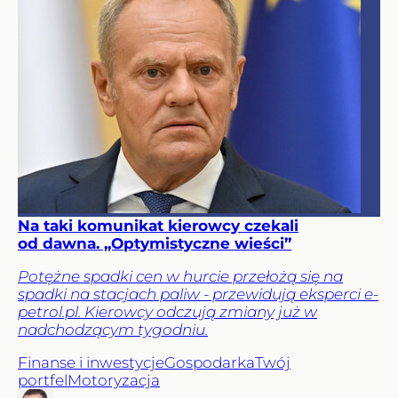
Na taki komunikat kierowcy czekali
od dawna. „Optymistyczne wieści”
Potężne spadki cen w hurcie przełożą się na
spadki na stacjach paliw - przewidują eksperci e-
petrol.pl. Kierowcy odczują zmiany już w
nadchodzącym tygodniu.
Finanse i inwestycje
Gospodarka
Twój
portfel
Motoryzacja