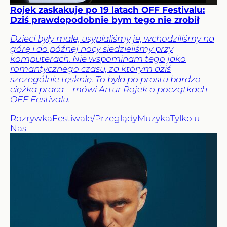
Rojek zaskakuje po 19 latach OFF Festivalu:
Dziś prawdopodobnie bym tego nie zrobił
Dzieci były małe, usypialiśmy je, wchodziliśmy na
górę i do późnej nocy siedzieliśmy przy
komputerach. Nie wspominam tego jako
romantycznego czasu, za którym dziś
szczególnie tęsknię. To była po prostu bardzo
ciężka praca – mówi Artur Rojek o początkach
OFF Festivalu.
Rozrywka
Festiwale/Przeglądy
Muzyka
Tylko u
Nas