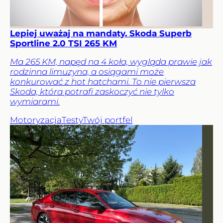
Lepiej uważaj na mandaty. Skoda Superb
Sportline 2.0 TSI 265 KM
Ma 265 KM, napęd na 4 koła, wygląda prawie jak
rodzinna limuzyna, a osiągami może
konkurować z hot hatchami. To nie pierwsza
Skoda, która potrafi zaskoczyć nie tylko
wymiarami.
Motoryzacja
Testy
Twój portfel