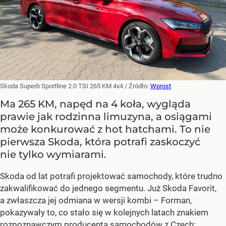
Skoda Superb Sportline 2.0 TSI 265 KM 4x4
/ Źródło:
Wprost
Ma 265 KM, napęd na 4 koła, wygląda
prawie jak rodzinna limuzyna, a osiągami
może konkurować z hot hatchami. To nie
pierwsza Skoda, która potrafi zaskoczyć
nie tylko wymiarami.
Skoda od lat potrafi projektować samochody, które trudno
zakwalifikować do jednego segmentu. Już Skoda Favorit,
a zwłaszcza jej odmiana w wersji kombi – Forman,
pokazywały to, co stało się w kolejnych latach znakiem
rozpoznawczym producenta samochodów z Czech: