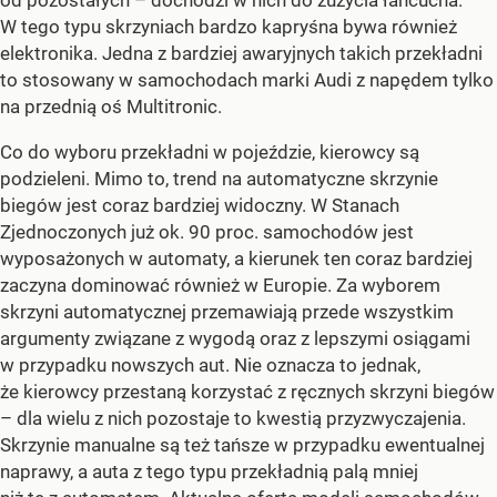
od pozostałych – dochodzi w nich do zużycia łańcucha.
W tego typu skrzyniach bardzo kapryśna bywa również
elektronika. Jedna z bardziej awaryjnych takich przekładni
to stosowany w samochodach marki Audi z napędem tylko
na przednią oś Multitronic.
Co do wyboru przekładni w pojeździe, kierowcy są
podzieleni. Mimo to, trend na automatyczne skrzynie
biegów jest coraz bardziej widoczny. W Stanach
Zjednoczonych już ok. 90 proc. samochodów jest
wyposażonych w automaty, a kierunek ten coraz bardziej
zaczyna dominować również w Europie. Za wyborem
skrzyni automatycznej przemawiają przede wszystkim
argumenty związane z wygodą oraz z lepszymi osiągami
w przypadku nowszych aut. Nie oznacza to jednak,
że kierowcy przestaną korzystać z ręcznych skrzyni biegów
– dla wielu z nich pozostaje to kwestią przyzwyczajenia.
Skrzynie manualne są też tańsze w przypadku ewentualnej
naprawy, a auta z tego typu przekładnią palą mniej