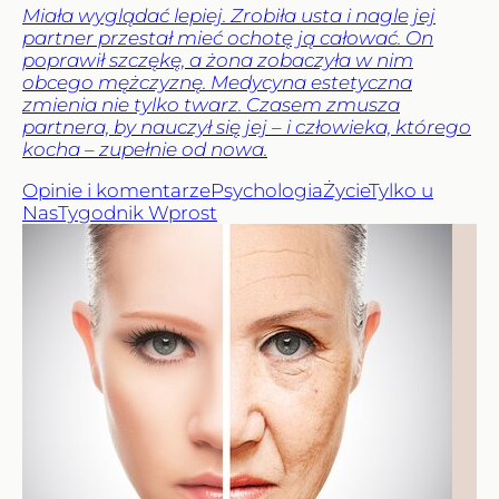
Miała wyglądać lepiej. Zrobiła usta i nagle jej
partner przestał mieć ochotę ją całować. On
poprawił szczękę, a żona zobaczyła w nim
obcego mężczyznę. Medycyna estetyczna
zmienia nie tylko twarz. Czasem zmusza
partnera, by nauczył się jej – i człowieka, którego
kocha – zupełnie od nowa.
Opinie i komentarze
Psychologia
Życie
Tylko u
Nas
Tygodnik Wprost