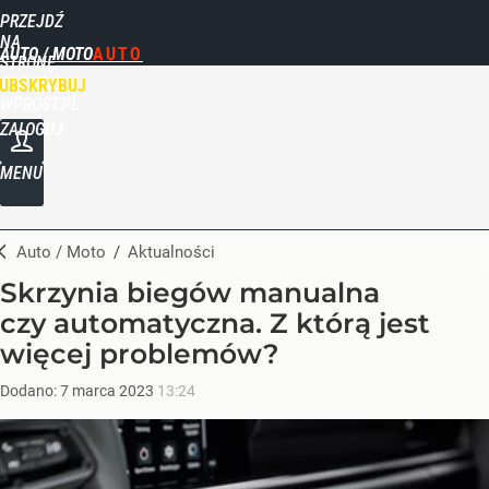
PRZEJDŹ
NA
AUTO / MOTO
STRONĘ
GŁÓWNĄ
UBSKRYBUJ
WPROST.PL
ZALOGUJ
MENU
Auto / Moto
/
Aktualności
Skrzynia biegów manualna
czy automatyczna. Z którą jest
więcej problemów?
Dodano:
7
marca
2023
13:24