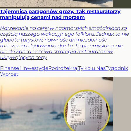
Tajemnica paragonów grozy. Tak restauratorzy
manipulują cenami nad morzem
Narzekanie na ceny w nadmorskich smażalniach są
częścią naszego wakacyjnego folkloru. Jednak to nie
głupota turystów, naiwność ani niezdolność
mnożenia i dodawania do stu. To przemyślana, ale
nie do końca uczciwa strategia restauratorów
ukrywających ceny.
Finanse i inwestycje
Podróże
Kraj
Tylko u Nas
Tygodnik
Wprost