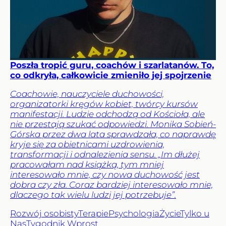
Poszła tropić guru, coachów i szarlatanów. To,
co odkryła, całkowicie zmieniło jej spojrzenie
Coachowie, nauczyciele duchowości,
organizatorki kręgów kobiet, twórcy kursów
manifestacji. Ludzie odchodzą od Kościoła, ale
nie przestają szukać odpowiedzi. Monika Sobień-
Górska przez dwa lata sprawdzała, co naprawdę
kryje się za obietnicami uzdrowienia,
transformacji i odnalezienia sensu. „Im dłużej
pracowałam nad książką, tym mniej
interesowało mnie, czy nowa duchowość jest
dobra czy zła. Coraz bardziej interesowało mnie,
dlaczego tak wielu ludzi jej potrzebuje”.
Rozwój osobisty
Terapie
Psychologia
Życie
Tylko u
Nas
Tygodnik Wprost