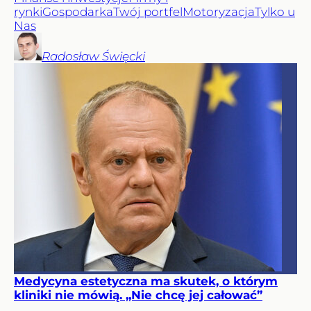
rynki
Gospodarka
Twój portfel
Motoryzacja
Tylko u
Nas
Radosław
Święcki
Medycyna estetyczna ma skutek, o którym
kliniki nie mówią. „Nie chcę jej całować”