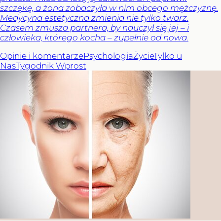
szczękę, a żona zobaczyła w nim obcego mężczyznę.
Medycyna estetyczna zmienia nie tylko twarz.
Czasem zmusza partnera, by nauczył się jej – i
człowieka, którego kocha – zupełnie od nowa.
Opinie i komentarze
Psychologia
Życie
Tylko u
Nas
Tygodnik Wprost