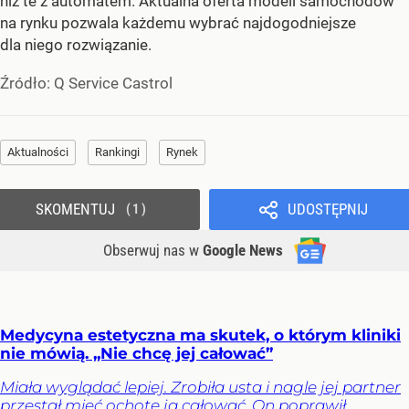
niż te z automatem. Aktualna oferta modeli samochodów
na rynku pozwala każdemu wybrać najdogodniejsze
dla niego rozwiązanie.
Źródło:
Q Service Castrol
Aktualności
Rankingi
Rynek
SKOMENTUJ
UDOSTĘPNIJ
1
Obserwuj nas
w
Google News
Medycyna estetyczna ma skutek, o którym kliniki
nie mówią. „Nie chcę jej całować”
Miała wyglądać lepiej. Zrobiła usta i nagle jej partner
przestał mieć ochotę ją całować. On poprawił