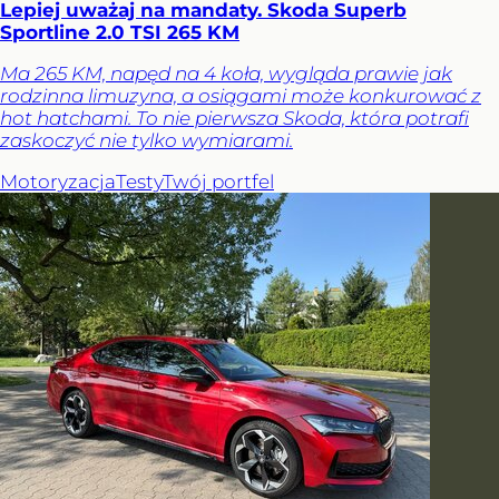
Lepiej uważaj na mandaty. Skoda Superb
Sportline 2.0 TSI 265 KM
Ma 265 KM, napęd na 4 koła, wygląda prawie jak
rodzinna limuzyna, a osiągami może konkurować z
hot hatchami. To nie pierwsza Skoda, która potrafi
zaskoczyć nie tylko wymiarami.
Motoryzacja
Testy
Twój portfel