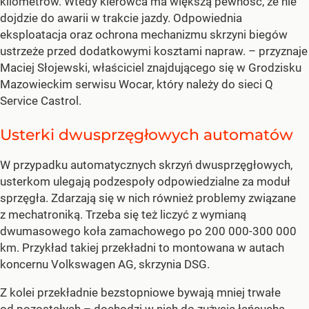
kilometrów. Wtedy kierowca ma większą pewność, że nie
dojdzie do awarii w trakcie jazdy. Odpowiednia
eksploatacja oraz ochrona mechanizmu skrzyni biegów
ustrzeże przed dodatkowymi kosztami napraw. – przyznaje
Maciej Słojewski, właściciel znajdującego się w Grodzisku
Mazowieckim serwisu Wocar, który należy do sieci Q
Service Castrol.
Usterki dwusprzęgłowych automatów
W przypadku automatycznych skrzyń dwusprzęgłowych,
usterkom ulegają podzespoły odpowiedzialne za moduł
sprzęgła. Zdarzają się w nich również problemy związane
z mechatroniką. Trzeba się też liczyć z wymianą
dwumasowego koła zamachowego po 200 000-300 000
km. Przykład takiej przekładni to montowana w autach
koncernu Volkswagen AG, skrzynia DSG.
Z kolei przekładnie bezstopniowe bywają mniej trwałe