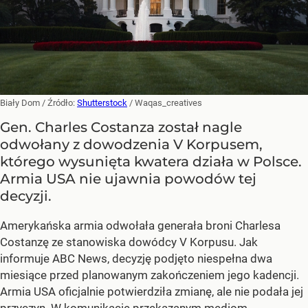
Biały Dom
/ Źródło:
Shutterstock
/
Waqas_creatives
Gen. Charles Costanza został nagle
odwołany z dowodzenia V Korpusem,
którego wysunięta kwatera działa w Polsce.
Armia USA nie ujawnia powodów tej
decyzji.
Amerykańska armia odwołała generała broni Charlesa
Costanzę ze stanowiska dowódcy V Korpusu. Jak
informuje ABC News, decyzję podjęto niespełna dwa
miesiące przed planowanym zakończeniem jego kadencji.
Armia USA oficjalnie potwierdziła zmianę, ale nie podała jej
przyczyn. W komunikacie przekazanym mediom