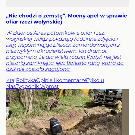
„Nie chodzi o zemstę”. Mocny apel w sprawie
ofiar rzezi wołyńskiej
W Buenos Aires potomkowie ofiar rzezi
wołyńskiej wciąż pokazują rodzinne zdjęcia i
listy, wspominając bliskich zamordowanych z
niezwykłym okrucieństwem. Ich dramat
przypomina, że dla wielu rodzin Wołyń nie jest
historią zamkniętą, lecz bolesną raną, która do
dziś nie została zagojona.
Kraj
Polityka
Opinie i komentarze
Tylko u
Nas
Tygodnik Wprost