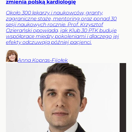
zmienia polską kardiologię
Około 300 lekarzy i naukowców, granty,
zagraniczne staże, mentoring oraz ponad 30
sesji naukowych rocznie. Prof. Krzysztof
Ozierański opowiada, jak Klub 30 PTK buduje
współpracę między pokoleniami i dlaczego jej
efekty odczuwają później pacjenci.
Anna
Kopras-Fijołek