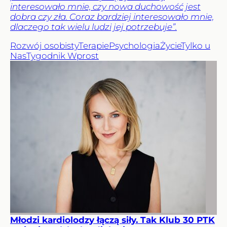
interesowało mnie, czy nowa duchowość jest
dobra czy zła. Coraz bardziej interesowało mnie,
dlaczego tak wielu ludzi jej potrzebuje”.
Rozwój osobisty
Terapie
Psychologia
Życie
Tylko u
Nas
Tygodnik Wprost
Młodzi kardiolodzy łączą siły. Tak Klub 30 PTK