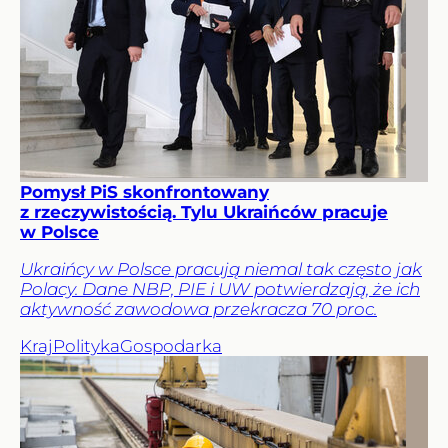
Pomysł PiS skonfrontowany
z rzeczywistością. Tylu Ukraińców pracuje
w Polsce
Ukraińcy w Polsce pracują niemal tak często jak
Polacy. Dane NBP, PIE i UW potwierdzają, że ich
aktywność zawodowa przekracza 70 proc.
Kraj
Polityka
Gospodarka