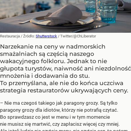
Restauracja
/ Źródło:
Shutterstock
/
Twitter/@ChLiberator
Narzekanie na ceny w nadmorskich
smażalniach są częścią naszego
wakacyjnego folkloru. Jednak to nie
głupota turystów, naiwność ani niezdolność
mnożenia i dodawania do stu.
To przemyślana, ale nie do końca uczciwa
strategia restauratorów ukrywających ceny.
– Nie ma czegoś takiego jak paragony grozy. Są tylko
paragony grozy dla idiotów, którzy nie potrafią czytać.
Bo sprawdzasz co jest w menu i w tym momencie
nie musisz się martwić, czy zapłacisz więcej czy mniej.
Ale jeżeli ludzie nie czytają menu, nie czytają cen, to potem