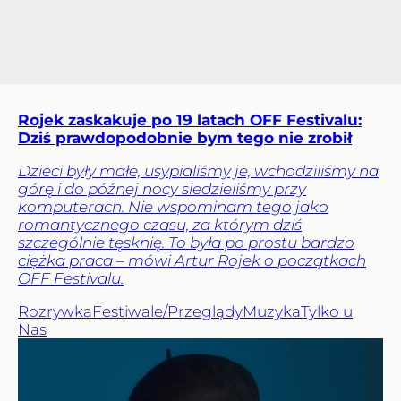
Rojek zaskakuje po 19 latach OFF Festivalu:
Dziś prawdopodobnie bym tego nie zrobił
Dzieci były małe, usypialiśmy je, wchodziliśmy na
górę i do późnej nocy siedzieliśmy przy
komputerach. Nie wspominam tego jako
romantycznego czasu, za którym dziś
szczególnie tęsknię. To była po prostu bardzo
ciężka praca – mówi Artur Rojek o początkach
OFF Festivalu.
Rozrywka
Festiwale/Przeglądy
Muzyka
Tylko u
Nas