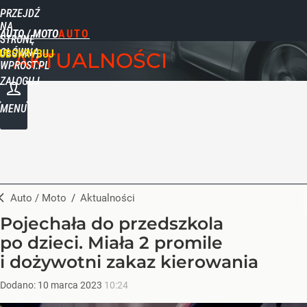
PRZEJDŹ
NA
AUTO / MOTO
STRONĘ
GŁÓWNĄ
UBSKRYBUJ
AKTUALNOŚCI
WPROST.PL
ZALOGUJ
MENU
Auto / Moto
/
Aktualności
Pojechała do przedszkola
po dzieci. Miała 2 promile
i dożywotni zakaz kierowania
Dodano:
10
marca
2023
10:24