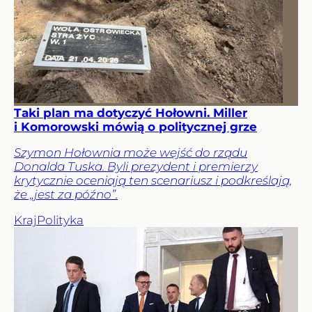
Taki plan ma dotyczyć Hołowni. Miller
i Komorowski mówią o politycznej grze
Szymon Hołownia może wejść do rządu
Donalda Tuska. Byli prezydent i premierzy
krytycznie oceniają ten scenariusz i podkreślają,
że „jest za późno”.
Kraj
Polityka