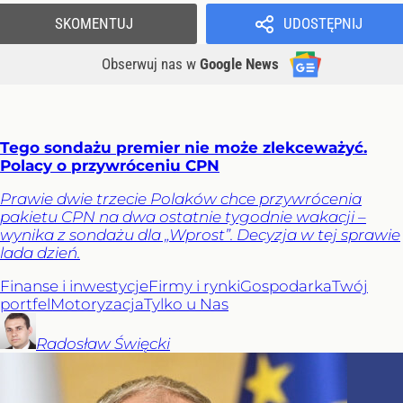
SKOMENTUJ
UDOSTĘPNIJ
Obserwuj nas
w
Google News
Tego sondażu premier nie może zlekceważyć.
Polacy o przywróceniu CPN
Prawie dwie trzecie Polaków chce przywrócenia
pakietu CPN na dwa ostatnie tygodnie wakacji –
wynika z sondażu dla „Wprost”. Decyzja w tej sprawie
lada dzień.
Finanse i inwestycje
Firmy i rynki
Gospodarka
Twój
portfel
Motoryzacja
Tylko u Nas
Radosław
Święcki