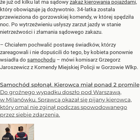
że już od kilku lat ma sądowy
zakaz kierowania pojazdami,
który obowiązuje ją dożywotnio. 34-latka została
przewieziona do gorzowskiej komendy, w której spędziła
noc. Po wytrzeźwieniu usłyszy zarzut jazdy w stanie
nietrzeźwości i złamania sądowego zakazu.
– Chciałem pochwalić postawę świadków, którzy
zareagowali i nie dopuścili do tego, by kobieta ponownie
wsiadła do
samochodu
– mówi komisarz Grzegorz
Jaroszewicz z Komendy Miejskiej Policji w Gorzowie Wlkp.
Samochód spłonął. Kierowca miał ponad 2 promile
Do groźnego wypadku doszło pod Warszawą,
w Milanówku. Sprawcą okazał się pijany kierowca,
który omal nie zginął podczas spowodowanego
przez siebie zdarzenia.