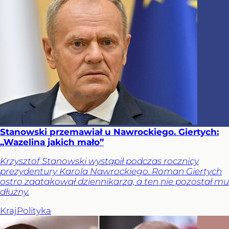
Stanowski przemawiał u Nawrockiego. Giertych:
„Wazelina jakich mało”
Krzysztof Stanowski wystąpił podczas rocznicy
prezydentury Karola Nawrockiego. Roman Giertych
ostro zaatakował dziennikarza, a ten nie pozostał mu
dłużny.
Kraj
Polityka