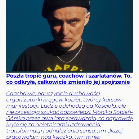
Poszła tropić guru, coachów i szarlatanów. To,
co odkryła, całkowicie zmieniło jej spojrzenie
Coachowie, nauczyciele duchowości,
organizatorki kręgów kobiet, twórcy kursów
manifestacji. Ludzie odchodzą od Kościoła, ale
nie przestają szukać odpowiedzi. Monika Sobień-
Górska przez dwa lata sprawdzała, co naprawdę
kryje się za obietnicami uzdrowienia,
transformacji i odnalezienia sensu. „Im dłużej
pracowałam nad książką, tym mniej