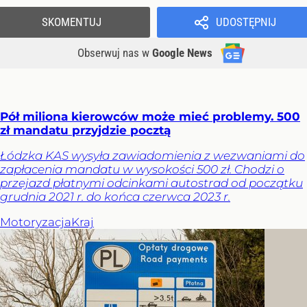
SKOMENTUJ
UDOSTĘPNIJ
Obserwuj nas
w
Google News
Pół miliona kierowców może mieć problemy. 500
zł mandatu przyjdzie pocztą
Łódzka KAS wysyła zawiadomienia z wezwaniami do
zapłacenia mandatu w wysokości 500 zł. Chodzi o
przejazd płatnymi odcinkami autostrad od początku
grudnia 2021 r. do końca czerwca 2023 r.
Motoryzacja
Kraj