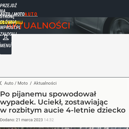
PRZEJDŹ
NA
AUTO / MOTO
STRONĘ
GŁÓWNĄ
UBSKRYBUJ
AKTUALNOŚCI
WPROST.PL
ZALOGUJ
MENU
Auto / Moto
/
Aktualności
Po pijanemu spowodował
wypadek. Uciekł, zostawiając
w rozbitym aucie 4-letnie dziecko
Dodano:
21
marca
2023
14:32