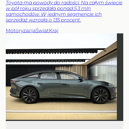
Toyota ma powody do radości. Na całym świecie
w pół roku sprzedała ponad 5,3 mln
samochodów. W jednym segmencie ich
sprzedaż wzrosła o 135 procent.
Motoryzacja
Świat
Kraj