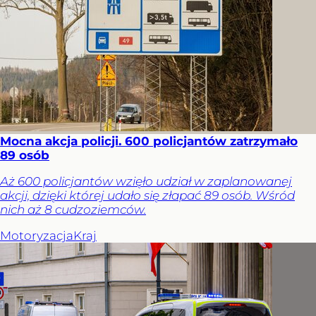
Mocna akcja policji. 600 policjantów zatrzymało
89 osób
Aż 600 policjantów wzięło udział w zaplanowanej
akcji, dzięki której udało się złapać 89 osób. Wśród
nich aż 8 cudzoziemców.
Motoryzacja
Kraj