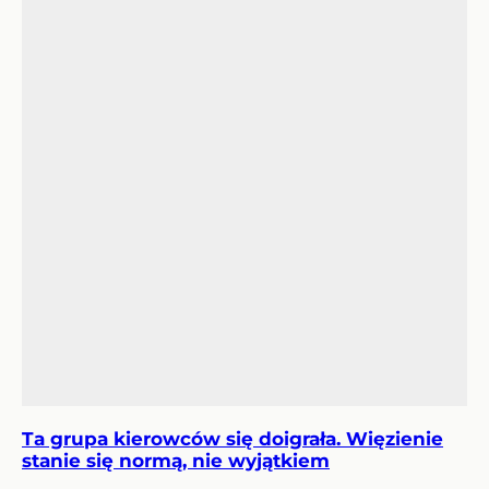
Ta grupa kierowców się doigrała. Więzienie
stanie się normą, nie wyjątkiem