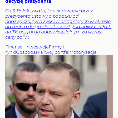
decyzję prezydenta
Co 3. Polak uważa, że skierowanie przez
prezydenta ustawy o podatku od
nadzwyczajnych zysków osiągniętych w okresie
od marca do grudnia br. ze zbycia paliw ciekłych
do TK uczyni go odpowiedzialnym za wzrost
ceny paliw.
Finanse i inwestycje
Firmy i
rynki
Gospodarka
Twój portfel
Motoryzacja