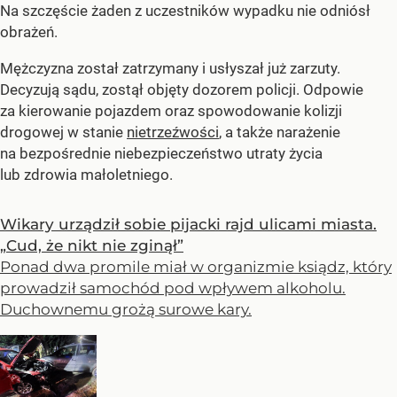
Na szczęście żaden z uczestników wypadku nie odniósł
obrażeń.
Mężczyzna został zatrzymany i usłyszał już zarzuty.
Decyzują sądu, zostął objęty dozorem policji. Odpowie
za kierowanie pojazdem oraz spowodowanie kolizji
drogowej w stanie
nietrzeźwości
, a także narażenie
na bezpośrednie niebezpieczeństwo utraty życia
lub zdrowia małoletniego.
Wikary urządził sobie pijacki rajd ulicami miasta.
„Cud, że nikt nie zginął”
Ponad dwa promile miał w organizmie ksiądz, który
prowadził samochód pod wpływem alkoholu.
Duchownemu grożą surowe kary.