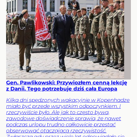
Gen. Pawlikowski: Przywiozłem cenną lekcję
z Danii. Tego potrzebuje dziś cała Europa
Kilka dni spędzonych wakacyjnie w Kopenhadze
miało być przede wszystkim odpoczynkiem. I
rzeczywiście było. Ale jak to często bywa,
zawodowe doświadczenie sprawia, że nawet
podczas urlopu trudno całkowicie przestać
obserwować otaczającą rzeczywistość.
Zwłaszcza gdy przez wiele lat odpowiadało się