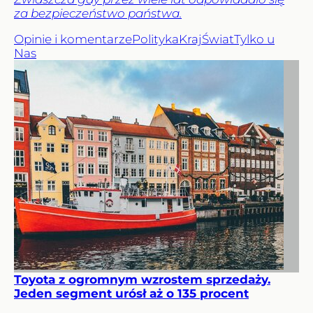
za bezpieczeństwo państwa.
Opinie i komentarze
Polityka
Kraj
Świat
Tylko u
Nas
Toyota z ogromnym wzrostem sprzedaży.
Jeden segment urósł aż o 135 procent