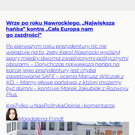
Wrze po roku Nawrockiego. „Największa
hańba” kontra „Cała Europa nam
go zazdrości”
Po pierwszym roku prezydentury nic nie
wskazuje na to, żeby Karol Nawrocki wyciszył
spory między dwoma zwaśnionymi politycznymi
obozami. – Dotychczas największą hańbą na
karcie jego prezydentury jest chyba
zawetowanie SAFE – ocenia Mariusz Witczak z
KO. – Mamy głowę państwa, z której możemy
być dumni – kontruje Marek Jakubiak z Rozwoju
Plus.
Kraj
Tylko u Nas
Polityka
Opinie i komentarze
Magdalena
Frindt