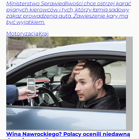
Ministerstwo Sprawiedliwości chce ostrzej karać
pijanych kierowców i tych, którzy łamią sądowy
zakaz prowadzenia auta. Zawieszenie kary ma
być wyjątkiem.
Motoryzacja
Kraj
Wina Nawrockiego? Polacy ocenili niedawną