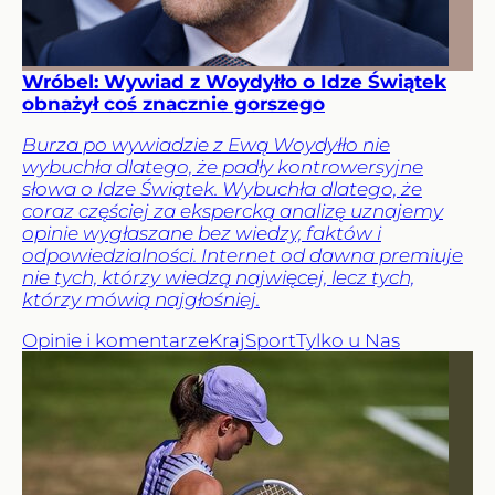
Wróbel: Wywiad z Woydyłło o Idze Świątek
obnażył coś znacznie gorszego
Burza po wywiadzie z Ewą Woydyłło nie
wybuchła dlatego, że padły kontrowersyjne
słowa o Idze Świątek. Wybuchła dlatego, że
coraz częściej za ekspercką analizę uznajemy
opinie wygłaszane bez wiedzy, faktów i
odpowiedzialności. Internet od dawna premiuje
nie tych, którzy wiedzą najwięcej, lecz tych,
którzy mówią najgłośniej.
Opinie i komentarze
Kraj
Sport
Tylko u Nas