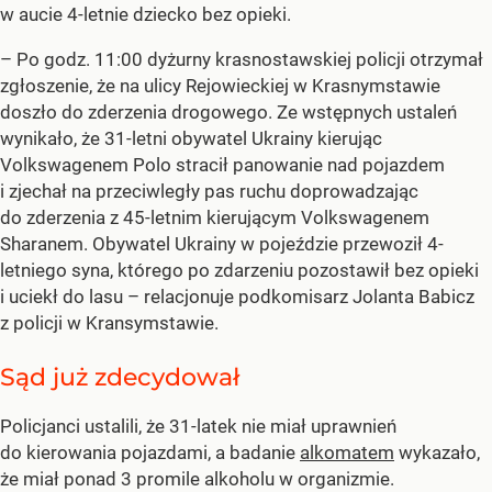
w aucie 4-letnie dziecko bez opieki.
– Po godz. 11:00 dyżurny krasnostawskiej policji otrzymał
zgłoszenie, że na ulicy Rejowieckiej w Krasnymstawie
doszło do zderzenia drogowego. Ze wstępnych ustaleń
wynikało, że 31-letni obywatel Ukrainy kierując
Volkswagenem Polo stracił panowanie nad pojazdem
i zjechał na przeciwległy pas ruchu doprowadzając
do zderzenia z 45-letnim kierującym Volkswagenem
Sharanem. Obywatel Ukrainy w pojeździe przewoził 4-
letniego syna, którego po zdarzeniu pozostawił bez opieki
i uciekł do lasu – relacjonuje podkomisarz Jolanta Babicz
z policji w Kransymstawie.
Sąd już zdecydował
Policjanci ustalili, że 31-latek nie miał uprawnień
do kierowania pojazdami, a badanie
alkomatem
wykazało,
że miał ponad 3 promile alkoholu w organizmie.